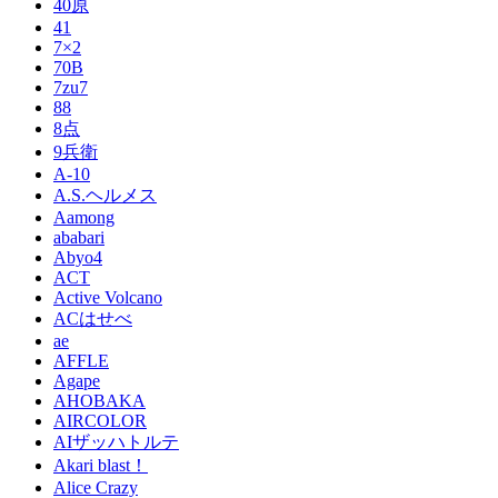
40原
41
7×2
70B
7zu7
88
8点
9兵衛
A-10
A.S.ヘルメス
Aamong
ababari
Abyo4
ACT
Active Volcano
ACはせべ
ae
AFFLE
Agape
AHOBAKA
AIRCOLOR
AIザッハトルテ
Akari blast！
Alice Crazy