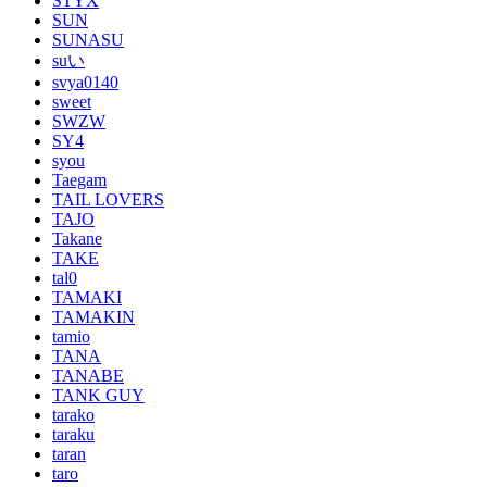
STYX
SUN
SUNASU
suい
svya0140
sweet
SWZW
SY4
syou
Taegam
TAIL LOVERS
TAJO
Takane
TAKE
tal0
TAMAKI
TAMAKIN
tamio
TANA
TANABE
TANK GUY
tarako
taraku
taran
taro