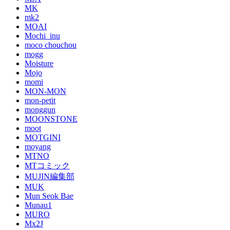
MK
mk2
MOAI
Mochi_inu
moco chouchou
mogg
Moisture
Mojo
momi
MON-MON
mon-petit
monggun
MOONSTONE
moot
MOTGINI
moyang
MTNO
MTコミック
MUJIN編集部
MUK
Mun Seok Bae
Munau1
MURO
Mx2J