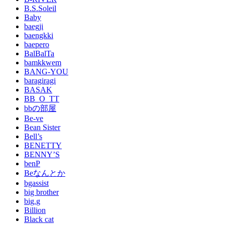
B.S.Soleil
Baby
baegji
baengkki
baepero
BalBalTa
bamkkwem
BANG-YOU
baragiragi
BASAK
BB_O_TT
bbの部屋
Be-ve
Bean Sister
Bell’s
BENETTY
BENNY’S
benP
Beなんとか
bgassist
big brother
big.g
Billion
Black cat