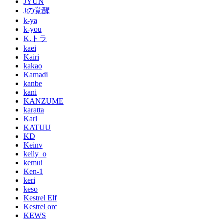
JYUN
Jの覚醒
k-ya
k-you
K.トラ
kaei
Kairi
kakao
Kamadi
kanbe
kani
KANZUME
karatta
Karl
KATUU
KD
Keinv
kelly_o
kemui
Ken-1
keri
keso
Kestrel Elf
Kestrel orc
KEWS