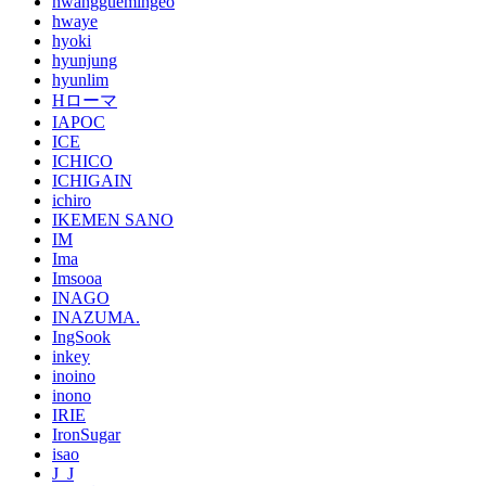
hwangguemingeo
hwaye
hyoki
hyunjung
hyunlim
Hローマ
IAPOC
ICE
ICHICO
ICHIGAIN
ichiro
IKEMEN SANO
IM
Ima
Imsooa
INAGO
INAZUMA.
IngSook
inkey
inoino
inono
IRIE
IronSugar
isao
J_J