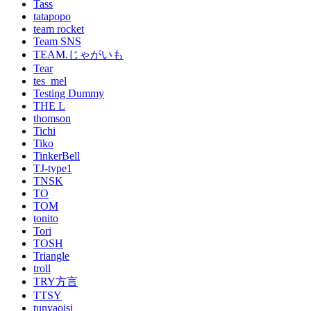
Tass
tatapopo
team rocket
Team SNS
TEAM.じゃがいも
Tear
tes_mel
Testing Dummy
THE L
thomson
Tichi
Tiko
TinkerBell
TJ-type1
TNSK
TO
TOM
tonito
Tori
TOSH
Triangle
troll
TRY方言
TTSY
tunyaoisi