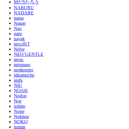
MだSたろう
NABURU
NADARE
nama
Nanae
Nao
naru
nayak
necoJET
Nelve
NEO’GENTLE
neon.
neropaso
nestkeeper
nikumochu
nishi
NIU
NOAH
Nodon
Noe
nohito
Noise
Nokiura
NOKO
nomin