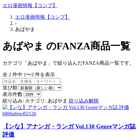
エロ漫画情報【コンプ】
エロ漫画情報【コンプ】
›
あばやま
あばやま のFANZA商品一覧
カテゴリ「あばやま」で絞り込んだFANZA商品一覧です。
全
2
件中
1〜2
件を表示
並び順
表示件数
絞り込み:
カテゴリ: あばやま
絞り込み解除
b866afgwi02126
【ンな】アナンガ・ランガ Vol.130 Genreマンガ誌
評価