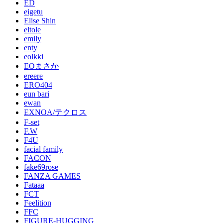
ED
eigetu
Elise Shin
eltole
emily
enty
eolkki
EOまさか
ereere
ERO404
eun bari
ewan
EXNOA/テクロス
F-set
F.W
F4U
facial family
FACON
fake69rose
FANZA GAMES
Fataaa
FCT
Feelition
FFC
FIGURE-HUGGING