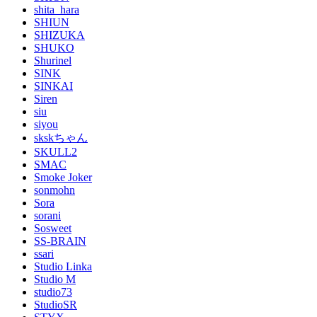
shita_hara
SHIUN
SHIZUKA
SHUKO
Shurinel
SINK
SINKAI
Siren
siu
siyou
skskちゃん
SKULL2
SMAC
Smoke Joker
sonmohn
Sora
sorani
Sosweet
SS-BRAIN
ssari
Studio Linka
Studio M
studio73
StudioSR