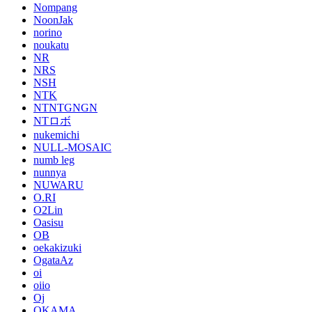
Nompang
NoonJak
norino
noukatu
NR
NRS
NSH
NTK
NTNTGNGN
NTロボ
nukemichi
NULL-MOSAIC
numb leg
nunnya
NUWARU
O.RI
O2Lin
Oasisu
OB
oekakizuki
OgataAz
oi
oiio
Oj
OKAMA