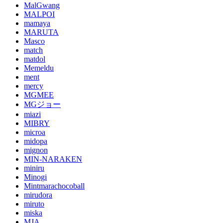
MalGwang
MALPOI
mamaya
MARUTA
Masco
match
matdol
Memeldu
ment
mercy
MGMEE
MGジョー
miazi
MIBRY
microa
midopa
mignon
MIN-NARAKEN
miniru
Minogi
Mintmarachocoball
mirudora
miruto
miska
MJA