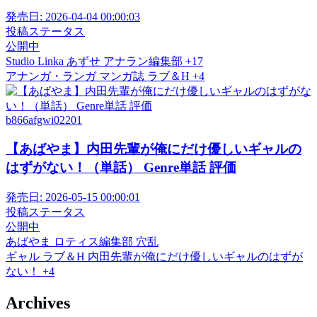
発売日:
2026-04-04 00:00:03
投稿ステータス
公開中
Studio Linka
あずせ
アナラン編集部
+17
アナンガ・ランガ
マンガ誌
ラブ＆H
+4
b866afgwi02201
【あばやま】内田先輩が俺にだけ優しいギャルの
はずがない！（単話） Genre単話 評価
発売日:
2026-05-15 00:00:01
投稿ステータス
公開中
あばやま
ロティス編集部
穴乱
ギャル
ラブ＆H
内田先輩が俺にだけ優しいギャルのはずが
ない！
+4
Archives