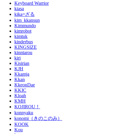
Keyboard Warrior
kiasa
kika=ざる
kim_kkansun
Kimmundo
kimrobot
kimtuk
kinderbus
KINGSIZE
kinntarou
kiri
Kisirian
KJH
Kkamja
Kkan
KkeonDae
KKIC
Kloah
KMH
KOJIROU！
konnyaku
konomi（きのこのみ）
KOOK
Kou