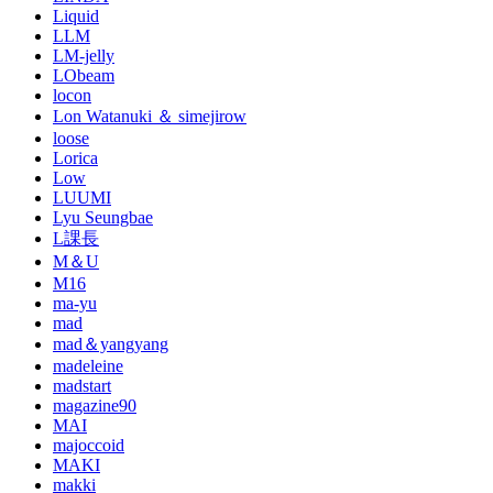
Liquid
LLM
LM-jelly
LObeam
locon
Lon Watanuki ＆ simejirow
loose
Lorica
Low
LUUMI
Lyu Seungbae
L課長
M＆U
M16
ma-yu
mad
mad＆yangyang
madeleine
madstart
magazine90
MAI
majoccoid
MAKI
makki