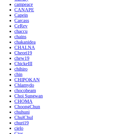
campeace
CANAPE
Capein
Carcass
CeRev
chaccu
chains
chakanidea
CHALNA
Cheori19
chew19
ChickeIII
chihiro
chin
CHIPOKAN
Chlamydo
chocobeam
Choi Sungwan
CHOMA
ChoongChun
chuhuni
ChulChul
churi19
cielo
Cior