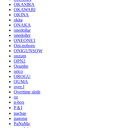
OKASIRA
OKAWARI
OKINA
okita
ONAKA
onedollar
onedoller
ONEONE1
Oni-noboru
ONIGUNSOW
onzum
OPN2
Orambe
orico
OROGU
OUMA
over.J
Overtime sloth
oz
p-box
P＆I
pachae
pagong
PaNaMa