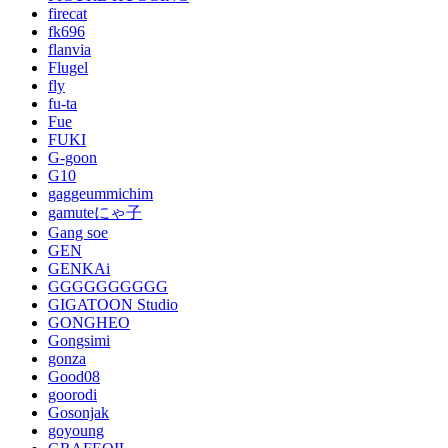
firecat
fk696
flanvia
Flugel
fly
fu-ta
Fue
FUKI
G-goon
G10
gaggeummichim
gamuteにゃ子
Gang soe
GEN
GENKAi
GGGGGGGGGG
GIGATOON Studio
GONGHEO
Gongsimi
gonza
Good08
goorodi
Gosonjak
goyoung