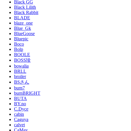
Black GG
Black Lilith
Black Rabbit
BLADE
blaze_one
Blue_Gk
BlueGoose
Bluepic
Boco
Bolp
BOOLE
BOSS珍
bowalia
BRLL
broiler
BSさん
burn7
burnBRIGHT
BUTA
BY.no
C.Dyce
cabin
Caguya
calvet
CaMay