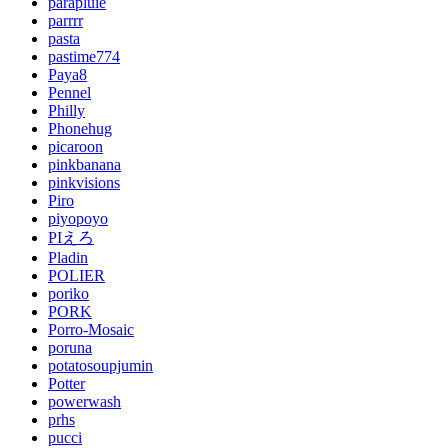
parapluie
parrrr
pasta
pastime774
Paya8
Pennel
Philly
Phonehug
picaroon
pinkbanana
pinkvisions
Piro
piyopoyo
PIえろ
Pladin
POLIER
poriko
PORK
Porro-Mosaic
poruna
potatosoupjumin
Potter
powerwash
prhs
pucci