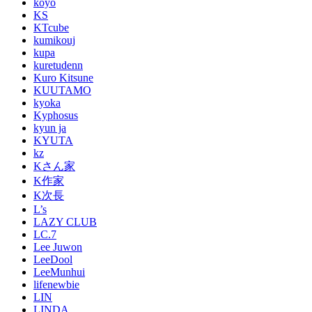
koyo
KS
KTcube
kumikouj
kupa
kuretudenn
Kuro Kitsune
KUUTAMO
kyoka
Kyphosus
kyun ja
KYUTA
kz
Kさん家
K作家
K次長
L’s
LAZY CLUB
LC.7
Lee Juwon
LeeDool
LeeMunhui
lifenewbie
LIN
LINDA