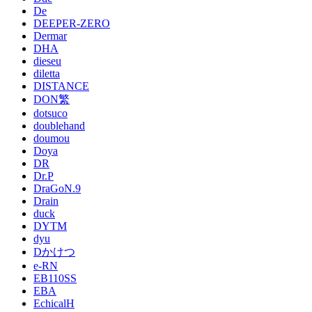
De
DEEPER-ZERO
Dermar
DHA
dieseu
diletta
DISTANCE
DON繁
dotsuco
doublehand
doumou
Doya
DR
Dr.P
DraGoN.9
Drain
duck
DYTM
dyu
Dかけつ
e-RN
EB110SS
EBA
EchicalH