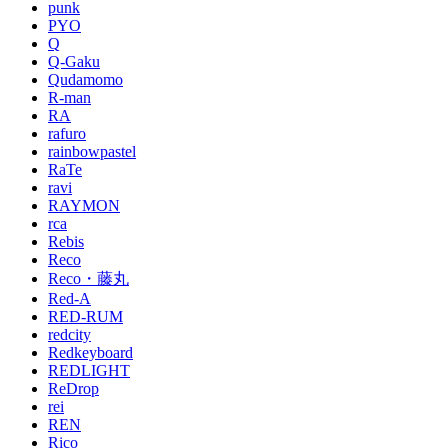
punk
PYO
Q
Q-Gaku
Qudamomo
R-man
RA
rafuro
rainbowpastel
RaTe
ravi
RAYMON
rca
Rebis
Reco
Reco・藤丸
Red-A
RED-RUM
redcity
Redkeyboard
REDLIGHT
ReDrop
rei
REN
Rico