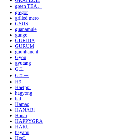
GRAFEOIL
green TEA。
gregor
grilled mero
GSUS
guanamule
gunge
GURIDA
GURUM
guunhanchi
Gyou
gyutang
Gユ
Gユー
H9
Haetppi
hagyong
hal
Hamao
HANABi
Hanai
HAPPYGRA
HARU
hayami
HeeL