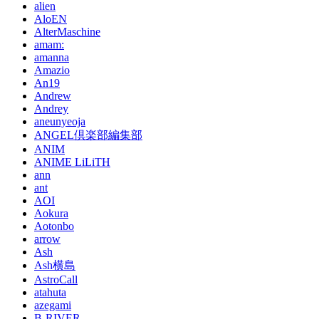
alien
AloEN
AlterMaschine
amam:
amanna
Amazio
An19
Andrew
Andrey
aneunyeoja
ANGEL倶楽部編集部
ANIM
ANIME LiLiTH
ann
ant
AOI
Aokura
Aotonbo
arrow
Ash
Ash横島
AstroCall
atahuta
azegami
B-RIVER