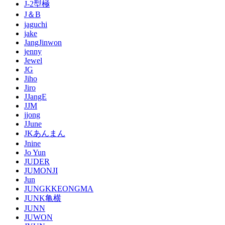
J-2型極
J＆B
jaguchi
jake
JangJinwon
jenny
Jewel
JG
Jiho
Jiro
JJangE
JJM
jjong
JJune
JKあんまん
Jnine
Jo Yun
JUDER
JUMONJI
Jun
JUNGKKEONGMA
JUNK亀横
JUNN
JUWON