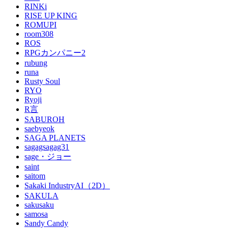
RINKi
RISE UP KING
ROMUPI
room308
ROS
RPGカンパニー2
rubung
runa
Rusty Soul
RYO
Ryoji
R言
SABUROH
saebyeok
SAGA PLANETS
sagagsagag31
sage・ジョー
saint
saitom
Sakaki IndustryAI（2D）
SAKULA
sakusaku
samosa
Sandy Candy