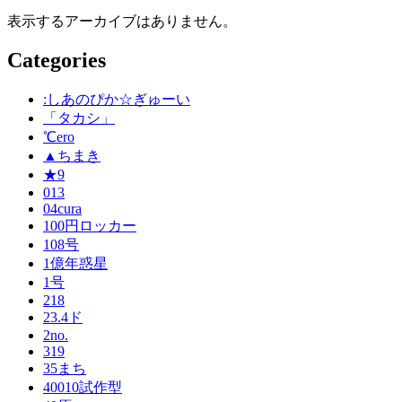
表示するアーカイブはありません。
Categories
:しあのぴか☆ぎゅーい
「タカシ」
℃ero
▲ちまき
★9
013
04cura
100円ロッカー
108号
1億年惑星
1号
218
23.4ド
2no.
319
35まち
40010試作型