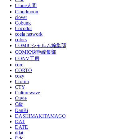
Clone人間
Cloudmoon
clover
Cobung
Cocodor
coela network
colors
COMICシャルム編集部
COMIC快艶編集部
CONV工房
core
CORTO
cozy
Croriin
CTY
Culturewave
Cuvie
C級
DanBi
DASHIMAKITAMAGO
DAT
DATE
ddat
Ddc