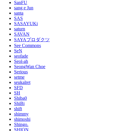
SanFU
sang e Jun
santa
SAS
SASAYUKi
saturn
SAVAN
SAYAプロダクツ
See Commons
SeN
seofade
Seol-ah
SeongWan Choe
Serious
setme
seukalret
SFD
SH
Shiba0
ShiBi
shift
shimmy
shimoshi
Shingo.
SHION