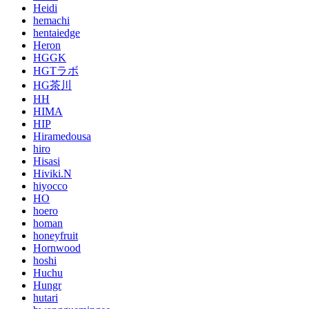
Heidi
hemachi
hentaiedge
Heron
HGGK
HGTラボ
HG茶川
HH
HIMA
HIP
Hiramedousa
hiro
Hisasi
Hiviki.N
hiyocco
HO
hoero
homan
honeyfruit
Hornwood
hoshi
Huchu
Hungr
hutari