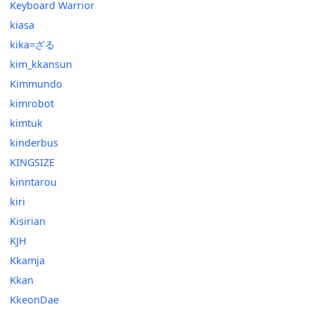
Keyboard Warrior
kiasa
kika=ざる
kim_kkansun
Kimmundo
kimrobot
kimtuk
kinderbus
KINGSIZE
kinntarou
kiri
Kisirian
KJH
Kkamja
Kkan
KkeonDae