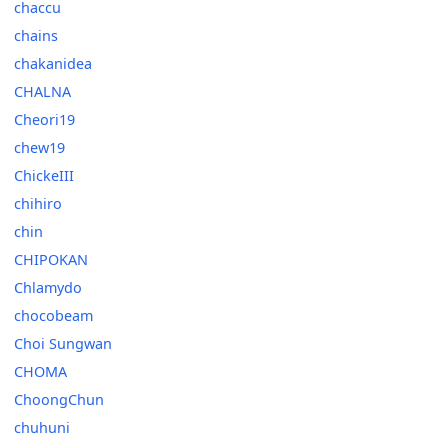
chaccu
chains
chakanidea
CHALNA
Cheori19
chew19
ChickeIII
chihiro
chin
CHIPOKAN
Chlamydo
chocobeam
Choi Sungwan
CHOMA
ChoongChun
chuhuni