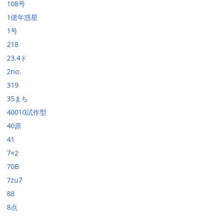
108号
1億年惑星
1号
218
23.4ド
2no.
319
35まち
40010試作型
40原
41
7×2
70B
7zu7
88
8点