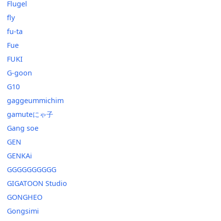
Flugel
fly
fu-ta
Fue
FUKI
G-goon
G10
gaggeummichim
gamuteにゃ子
Gang soe
GEN
GENKAi
GGGGGGGGGG
GIGATOON Studio
GONGHEO
Gongsimi