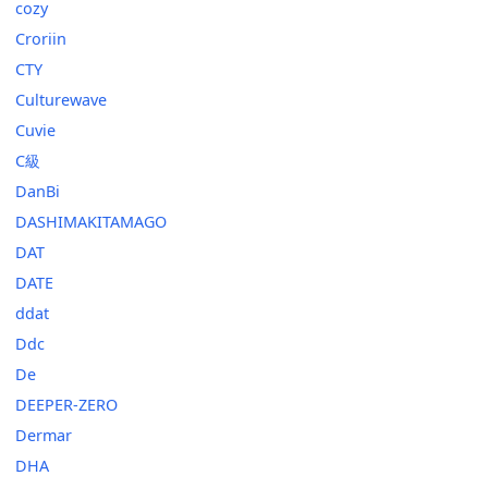
cozy
Croriin
CTY
Culturewave
Cuvie
C級
DanBi
DASHIMAKITAMAGO
DAT
DATE
ddat
Ddc
De
DEEPER-ZERO
Dermar
DHA