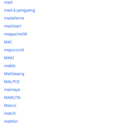
mad
mad＆yangyang
madeleine
madstart
magazine90
MAI
majoccoid
MAKI
makki
MalGwang
MALPOI
mamaya
MARUTA
Masco
match
matdol