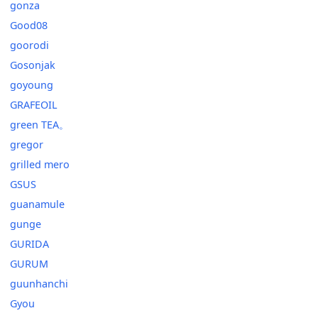
gonza
Good08
goorodi
Gosonjak
goyoung
GRAFEOIL
green TEA。
gregor
grilled mero
GSUS
guanamule
gunge
GURIDA
GURUM
guunhanchi
Gyou