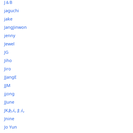
J＆B
jaguchi
jake
JangJinwon
jenny
Jewel
JG
Jiho
Jiro
JJangE
JJM
jjong
JJune
JKあんまん
Jnine
Jo Yun