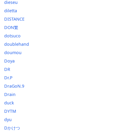
dieseu
diletta
DISTANCE
DON繁
dotsuco
doublehand
doumou
Doya
DR
Dr.P
DraGoN.9
Drain
duck
DYTM
dyu
Dかけつ