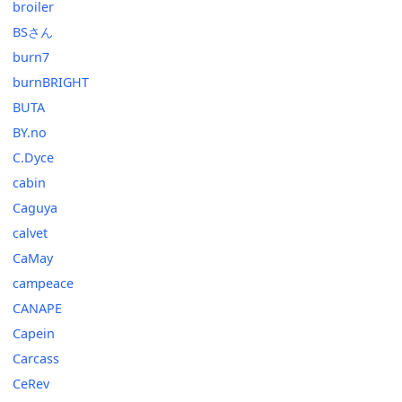
broiler
BSさん
burn7
burnBRIGHT
BUTA
BY.no
C.Dyce
cabin
Caguya
calvet
CaMay
campeace
CANAPE
Capein
Carcass
CeRev