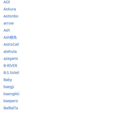
AOI
Aokura
Aotonbo
arrow
Ash
Ash横島
AstroCall
atahuta
azegami
B-RIVER
B.S.Soleil
Baby
baegji
baengkki
baepero
BalBalTa