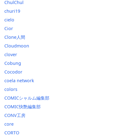
ChulChul
churi19
cielo
Cior
Clone人間
Cloudmoon
clover
Cobung
Cocodor
coela network
colors
COMICシャルム編集部
COMIC快艶編集部
CONV工房
core
CORTO