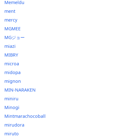
Memeldu
ment
mercy
MGMEE
MGジョー
miazi
MIBRY
microa
midopa
mignon
MIN-NARAKEN
miniru
Minogi
Mintmarachocoball
mirudora
miruto