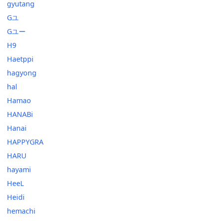
gyutang
Gユ
Gユー
H9
Haetppi
hagyong
hal
Hamao
HANABi
Hanai
HAPPYGRA
HARU
hayami
HeeL
Heidi
hemachi