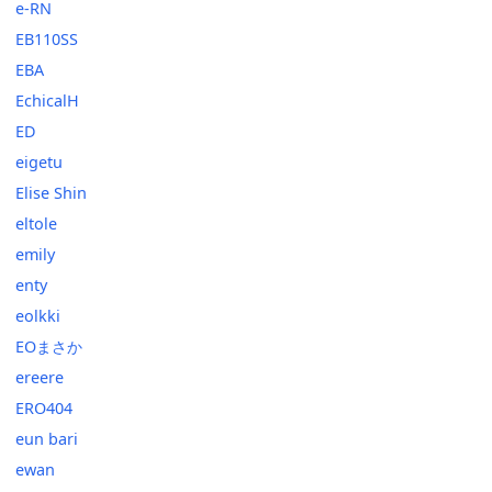
e-RN
EB110SS
EBA
EchicalH
ED
eigetu
Elise Shin
eltole
emily
enty
eolkki
EOまさか
ereere
ERO404
eun bari
ewan