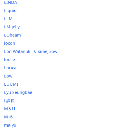
LINDA
Liquid
LLM
LM-jelly
LObeam
locon
Lon Watanuki ＆ simejirow
loose
Lorica
Low
LUUMI
Lyu Seungbae
L課長
M＆U
M16
ma-yu