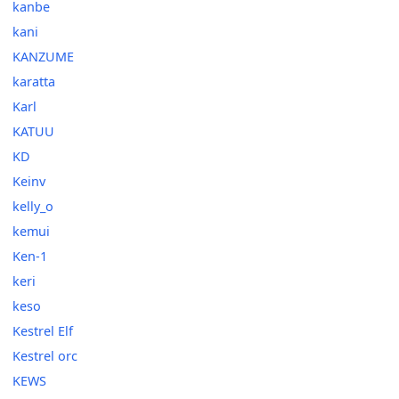
kanbe
kani
KANZUME
karatta
Karl
KATUU
KD
Keinv
kelly_o
kemui
Ken-1
keri
keso
Kestrel Elf
Kestrel orc
KEWS