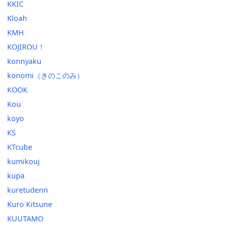
KKIC
Kloah
KMH
KOJIROU！
konnyaku
konomi（きのこのみ）
KOOK
Kou
koyo
KS
KTcube
kumikouj
kupa
kuretudenn
Kuro Kitsune
KUUTAMO