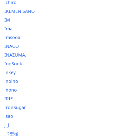
ichiro
IKEMEN SANO
IM
Ima
Imsooa
INAGO
INAZUMA.
IngSook
inkey
inoino
inono
IRIE
IronSugar
isao
J_J
J-2型極