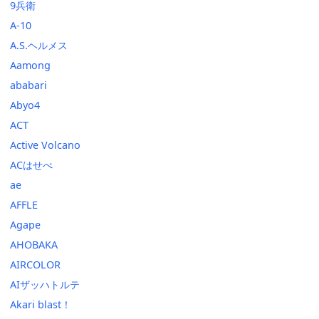
9兵衛
A-10
A.S.ヘルメス
Aamong
ababari
Abyo4
ACT
Active Volcano
ACはせべ
ae
AFFLE
Agape
AHOBAKA
AIRCOLOR
AIザッハトルテ
Akari blast！