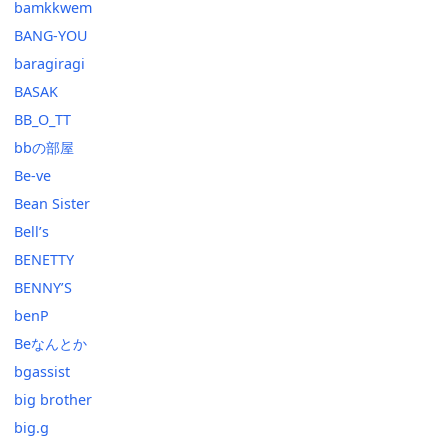
bamkkwem
BANG-YOU
baragiragi
BASAK
BB_O_TT
bbの部屋
Be-ve
Bean Sister
Bell’s
BENETTY
BENNY’S
benP
Beなんとか
bgassist
big brother
big.g