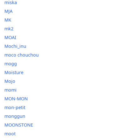
miska
MJA
MK
mk2
MOAI
Mochi_inu
moco chouchou
mogg
Moisture
Mojo
momi
MON-MON
mon-petit
monggun
MOONSTONE
moot