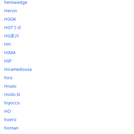
hentaiedge
Heron
HGGK
HGTラボ
HG茶川
HH
HIMA
HIP
Hiramedousa
hiro
Hisasi
Hiviki.N
hiyocco
HO
hoero
homan