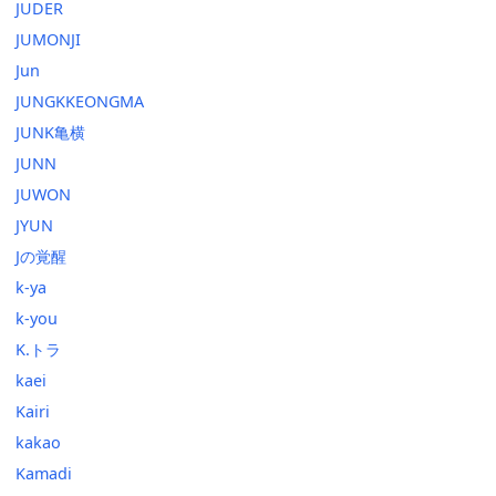
JUDER
JUMONJI
Jun
JUNGKKEONGMA
JUNK亀横
JUNN
JUWON
JYUN
Jの覚醒
k-ya
k-you
K.トラ
kaei
Kairi
kakao
Kamadi