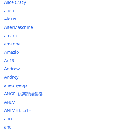
Alice Crazy
alien
AloEN
AlterMaschine
amam:
amanna
Amazio
An19
Andrew
Andrey
aneunyeoja
ANGEL倶楽部編集部
ANIM
ANIME LiLiTH
ann
ant