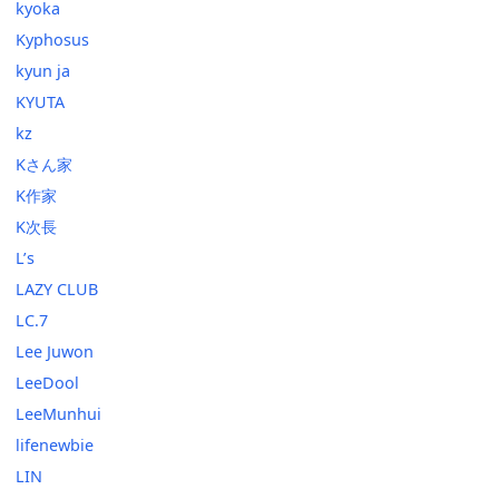
kyoka
Kyphosus
kyun ja
KYUTA
kz
Kさん家
K作家
K次長
L’s
LAZY CLUB
LC.7
Lee Juwon
LeeDool
LeeMunhui
lifenewbie
LIN