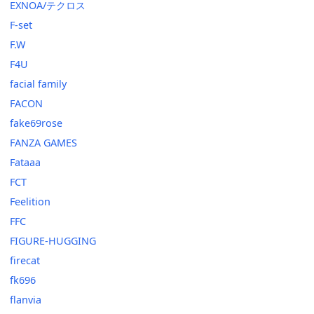
EXNOA/テクロス
F-set
F.W
F4U
facial family
FACON
fake69rose
FANZA GAMES
Fataaa
FCT
Feelition
FFC
FIGURE-HUGGING
firecat
fk696
flanvia