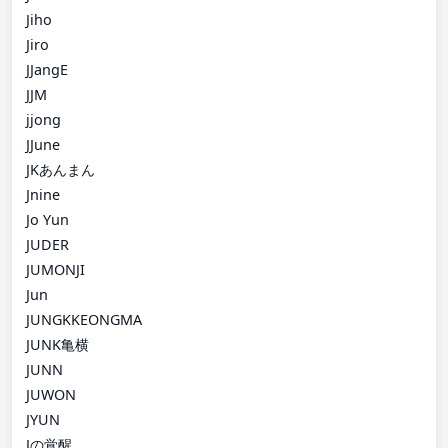
Jiho
Jiro
JJangE
JJM
jjong
JJune
JKあんまん
Jnine
Jo Yun
JUDER
JUMONJI
Jun
JUNGKKEONGMA
JUNK亀横
JUNN
JUWON
JYUN
Jの覚醒