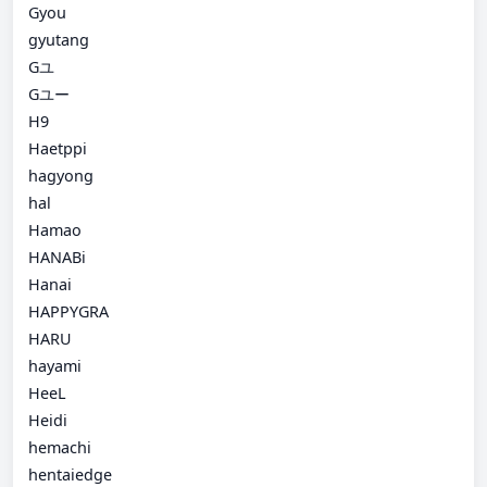
Gyou
gyutang
Gユ
Gユー
H9
Haetppi
hagyong
hal
Hamao
HANABi
Hanai
HAPPYGRA
HARU
hayami
HeeL
Heidi
hemachi
hentaiedge