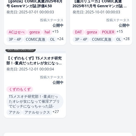
【gonza】COMIC真激2025年8月
【越川リューカ】COMIC真激
号 Genreマンガ誌 評価4.50
2025年11月号 Genreマンガ誌 評
価4.00
発売日:
2025-07-01 00:00:03
発売日:
2025-10-01 00:00:03
投稿ステータス
投稿ステータス
公開中
公開中
+15
+15
ACはせべ
gonza
hal
DAT
gonza
POLIER
+24
+28
3P・4P
COMIC真激
OL
3P・4P
COMIC真激
OL
b079akroe01665
【くずのもくず】TSメスオチ研究
部！-童貞だったオレが女になって
催淫アプリでビッチになっちゃっ
発売日:
2025-12-01 00:00:04
た話- Genre辱め 評価4.50
投稿ステータス
公開中
くずのもくず
TSメスオチ研究部！-童貞だっ
たオレが女になって催淫アプリ
でビッチになっちゃった話-
+27
アナル
アナルセックス