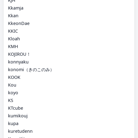
KJH
Kkamja
Kkan
KkeonDae
KKIC
Kloah
KMH
KOJIROU！
konnyaku
konomi（きのこのみ）
KOOK
Kou
koyo
KS
KTcube
kumikouj
kupa
kuretudenn