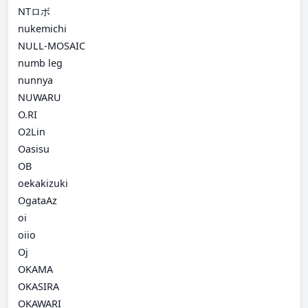
NTロボ
nukemichi
NULL-MOSAIC
numb leg
nunnya
NUWARU
O.RI
O2Lin
Oasisu
OB
oekakizuki
OgataAz
oi
oiio
Oj
OKAMA
OKASIRA
OKAWARI