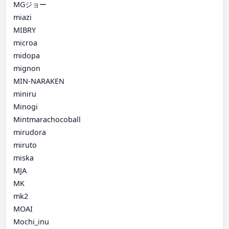
MGジョー
miazi
MIBRY
microa
midopa
mignon
MIN-NARAKEN
miniru
Minogi
Mintmarachocoball
mirudora
miruto
miska
MJA
MK
mk2
MOAI
Mochi_inu