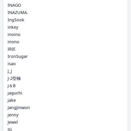
INAGO
INAZUMA.
IngSook
inkey
inoino
inono
IRIE
IronSugar
isao
J_J
J-2型極
J＆B
jaguchi
jake
JangJinwon
jenny
Jewel
JG