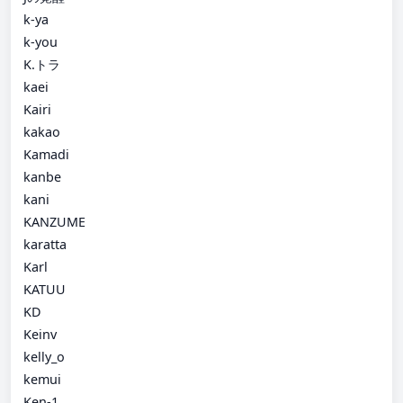
k-ya
k-you
K.トラ
kaei
Kairi
kakao
Kamadi
kanbe
kani
KANZUME
karatta
Karl
KATUU
KD
Keinv
kelly_o
kemui
Ken-1