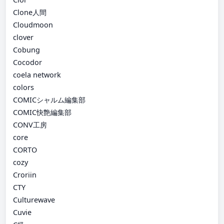
Clone人間
Cloudmoon
clover
Cobung
Cocodor
coela network
colors
COMICシャルム編集部
COMIC快艶編集部
CONV工房
core
CORTO
cozy
Croriin
CTY
Culturewave
Cuvie