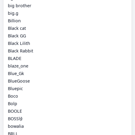
big brother
big.g
Billion
Black cat
Black GG
Black Lilith
Black Rabbit
BLADE
blaze_one
Blue_Gk
BlueGoose
Bluepic
Boco
Bolp
BOOLE
BOSS珍
bowalia
BRLL