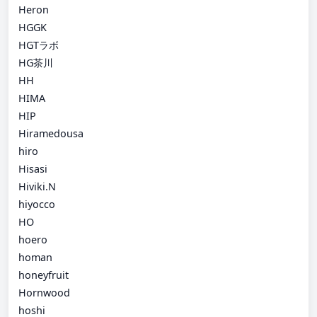
Heron
HGGK
HGTラボ
HG茶川
HH
HIMA
HIP
Hiramedousa
hiro
Hisasi
Hiviki.N
hiyocco
HO
hoero
homan
honeyfruit
Hornwood
hoshi