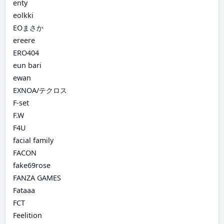
enty
eolkki
EOまさか
ereere
ERO404
eun bari
ewan
EXNOA/テクロス
F-set
F.W
F4U
facial family
FACON
fake69rose
FANZA GAMES
Fataaa
FCT
Feelition