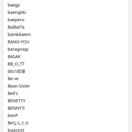
baegji
baengkki
baepero
BalBalTa
bamkkwem
BANG-YOU
baragiragi
BASAK
BB_O_TT
bbの部屋
Be-ve
Bean Sister
Bell’s
BENETTY
BENNY’S
benP
Beなんとか
bgassist