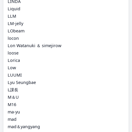
LINDA
Liquid
LLM
LM-jelly
LObeam
locon
Lon Watanuki ＆ simejirow
loose
Lorica
Low
LUUMI
Lyu Seungbae
L課長
M＆U
M16
ma-yu
mad
mad＆yangyang