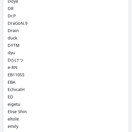
Doya
DR
Dr.P
DraGoN.9
Drain
duck
DYTM
dyu
Dかけつ
e-RN
EB110SS
EBA
EchicalH
ED
eigetu
Elise Shin
eltole
emily