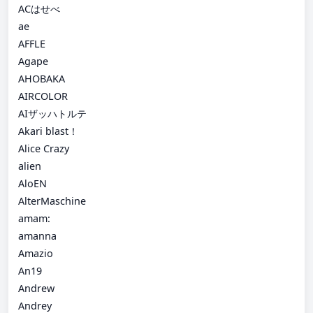
ACはせべ
ae
AFFLE
Agape
AHOBAKA
AIRCOLOR
AIザッハトルテ
Akari blast！
Alice Crazy
alien
AloEN
AlterMaschine
amam:
amanna
Amazio
An19
Andrew
Andrey