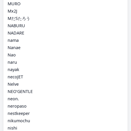
MURO
Mx2J
MだSたろう
NABURU
NADARE
nama
Nanae
Nao
naru
nayak
necoJET
Nelve
NEO’GENTLE
neon.
neropaso
nestkeeper
nikumochu
nishi