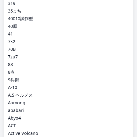
319
35まち
40010試作型
40原
41
7×2
70B
7zu7
88
8点
9兵衛
A-10
A.S.ヘルメス
Aamong
ababari
Abyo4
ACT
Active Volcano