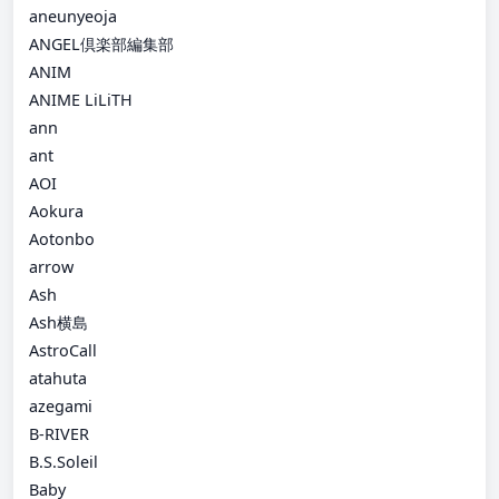
aneunyeoja
ANGEL倶楽部編集部
ANIM
ANIME LiLiTH
ann
ant
AOI
Aokura
Aotonbo
arrow
Ash
Ash横島
AstroCall
atahuta
azegami
B-RIVER
B.S.Soleil
Baby