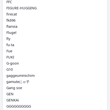
FFC
FIGURE-HUGGING
firecat
fk696
flanvia
Flugel
fly
fu-ta
Fue
FUKI
G-goon
G10
gaggeummichim
gamuteにゃ子
Gang soe
GEN
GENKAi
GGGGGGGGGG