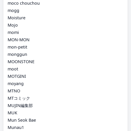
moco chouchou
mogg
Moisture
Mojo
momi
MON-MON
mon-petit
monggun
MOONSTONE
moot
MOTGINI
moyang
MTNO
MTコミック
MUJIN編集部
MUK
Mun Seok Bae
Munau1