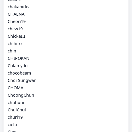
chakanidea
CHALNA
Cheori19
chew19
ChickeIII
chihiro
chin
CHIPOKAN
Chlamydo
chocobeam
Choi Sungwan
CHOMA
ChoongChun
chuhuni
ChulChul
churi19
cielo
Cior