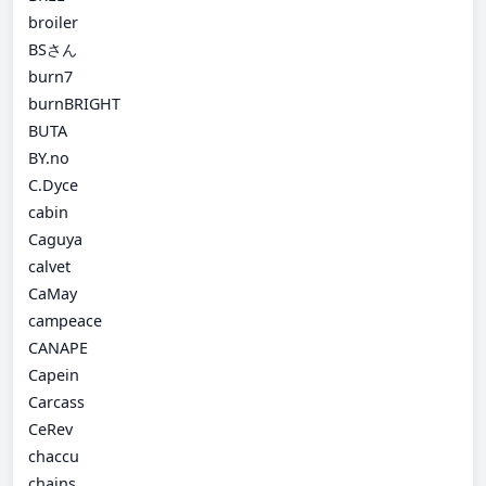
broiler
BSさん
burn7
burnBRIGHT
BUTA
BY.no
C.Dyce
cabin
Caguya
calvet
CaMay
campeace
CANAPE
Capein
Carcass
CeRev
chaccu
chains