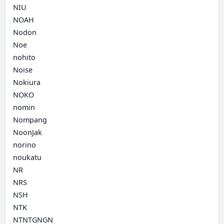
NIU
NOAH
Nodon
Noe
nohito
Noise
Nokiura
NOKO
nomin
Nompang
NoonJak
norino
noukatu
NR
NRS
NSH
NTK
NTNTGNGN