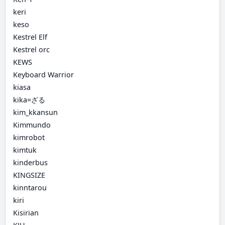
keri
keso
Kestrel Elf
Kestrel orc
KEWS
Keyboard Warrior
kiasa
kika=ざる
kim_kkansun
Kimmundo
kimrobot
kimtuk
kinderbus
KINGSIZE
kinntarou
kiri
Kisirian