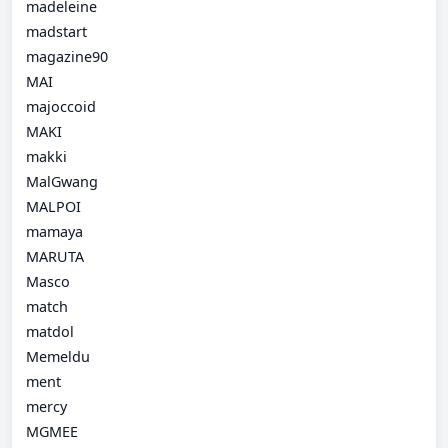
madeleine
madstart
magazine90
MAI
majoccoid
MAKI
makki
MalGwang
MALPOI
mamaya
MARUTA
Masco
match
matdol
Memeldu
ment
mercy
MGMEE