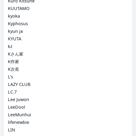
Kuro Kitsune
KUUTAMO
kyoka
Kyphosus
kyun ja
KYUTA
kz
Kさん家
K作家
K次長
L’s
LAZY CLUB
LC.7
Lee Juwon
LeeDool
LeeMunhui
lifenewbie
LIN