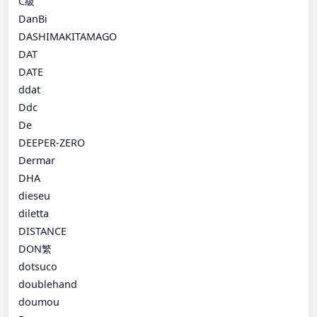
C級
DanBi
DASHIMAKITAMAGO
DAT
DATE
ddat
Ddc
De
DEEPER-ZERO
Dermar
DHA
dieseu
diletta
DISTANCE
DON繁
dotsuco
doublehand
doumou