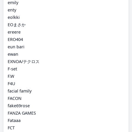
emily
enty
eolkki
EOまさか
ereere
ERO404
eun bari
ewan
EXNOA/テクロス
F-set
F.W
F4U
facial family
FACON
fake69rose
FANZA GAMES
Fataaa
FCT