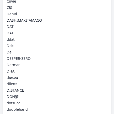
Cuvie
C級
DanBi
DASHIMAKITAMAGO
DAT
DATE
ddat
Ddc
De
DEEPER-ZERO
Dermar
DHA
dieseu
diletta
DISTANCE
DON繁
dotsuco
doublehand