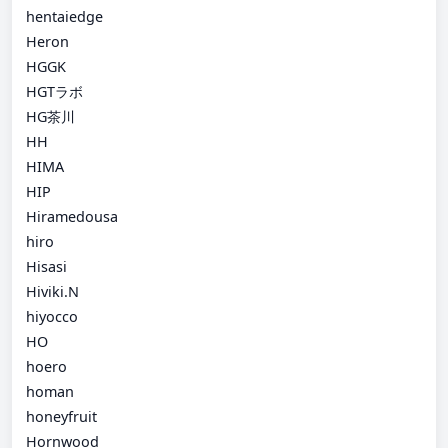
hentaiedge
Heron
HGGK
HGTラボ
HG茶川
HH
HIMA
HIP
Hiramedousa
hiro
Hisasi
Hiviki.N
hiyocco
HO
hoero
homan
honeyfruit
Hornwood