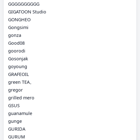
GGGGGGGGGG
GIGATOON Studio
GONGHEO
Gongsimi
gonza
Good08
goorodi
Gosonjak
goyoung
GRAFEOIL
green TEA。
gregor
grilled mero
GSUS
guanamule
gunge
GURIDA
GURUM