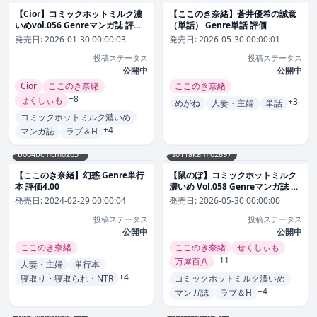
【Cior】コミックホットミルク濃
【ここのき奈緒】蒼井優希の誠意
いめvol.056 Genreマンガ誌 評価
（単話） Genre単話 評価
4.00
発売日:
2026-01-30 00:00:03
発売日:
2026-05-30 00:00:01
投稿ステータス
投稿ステータス
公開中
公開中
Cior
ここのき奈緒
ここのき奈緒
+8
せくしぃも
+3
めがね
人妻・主婦
単話
コミックホットミルク濃いめ
+4
マンガ誌
ラブ＆H
b064bcmcm02631
s011akamj02897
【ここのき奈緒】幻惑 Genre単行
【鼠のぼ】コミックホットミルク
本 評価4.00
濃いめ Vol.058 Genreマンガ誌 評
価
発売日:
2024-02-29 00:00:04
発売日:
2026-05-30 00:00:00
投稿ステータス
投稿ステータス
公開中
公開中
ここのき奈緒
ここのき奈緒
せくしぃも
+11
万屋百八
人妻・主婦
単行本
+4
寝取り・寝取られ・NTR
コミックホットミルク濃いめ
+4
マンガ誌
ラブ＆H
b064acmcm00419
dmmmg_0947