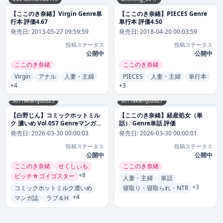
【ここのき奈緒】Virgin Genre単
【ここのき奈緒】PIECES Genre
行本 評価4.67
単行本 評価4.50
発売日:
2013-05-27 09:59:59
発売日:
2018-04-20 00:03:59
投稿ステータス
投稿ステータス
公開中
公開中
ここのき奈緒
ここのき奈緒
Virgin
アナル
人妻・主婦
PIECES
人妻・主婦
単行本
+4
+3
s011akamj02825
s011akamj02827
【白野じん】コミックホットミル
【ここのき奈緒】経産処女（単
ク 濃いめ Vol.057 Genreマンガ誌
話） Genre単話 評価
評価
発売日:
2026-03-30 00:00:03
発売日:
2026-03-30 00:00:01
投稿ステータス
投稿ステータス
公開中
公開中
ここのき奈緒
せくしぃも
ここのき奈緒
+8
ビッチ☆ゴイゴスター
人妻・主婦
単話
+3
コミックホットミルク濃いめ
寝取り・寝取られ・NTR
+4
マンガ誌
ラブ＆H