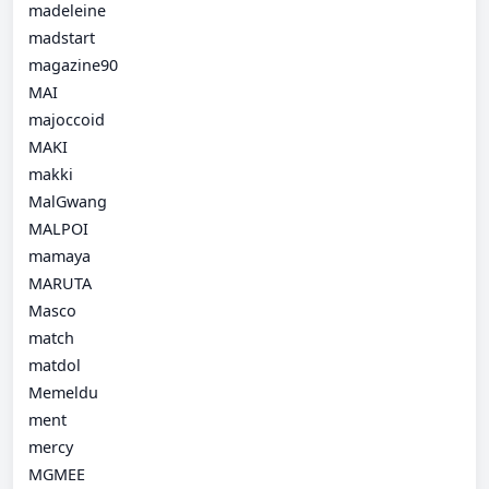
madeleine
madstart
magazine90
MAI
majoccoid
MAKI
makki
MalGwang
MALPOI
mamaya
MARUTA
Masco
match
matdol
Memeldu
ment
mercy
MGMEE