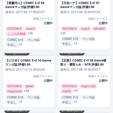
【袁藤沖人】COMIC E×E 05
【日吉ハナ】COMIC E×E 07
Genreマンガ誌 評価5.00
Genreマンガ誌 評価5.00
発売日:
2017-02-17 00:03:57
発売日:
2017-06-16 00:03:54
投稿ステータス
投稿ステータス
公開中
公開中
DISTANCE
match
DISTANCE
match
MGMEE
+26
+35
ここのき奈緒
COMIC E×E
マンガ誌
COMIC E×E
マンガ誌
+3
中出し
+3
中出し
k161agote00242
k161agote00184
【ピロ水】COMIC E×E 10 Genre
【石恵】COMIC E×E 08 Genre寝
マンガ誌 評価5.00
取り・寝取られ・NTR 評価5.00
発売日:
2017-12-15 00:03:50
発売日:
2017-08-18 00:03:57
投稿ステータス
投稿ステータス
公開中
公開中
DISTANCE
Jewel
DISTANCE
majoccoid
+30
+31
majoccoid
match
COMIC E×E
マンガ誌
COMIC E×E
マンガ誌
+3
+3
中出し
中出し
s011akamj02759
s011akamj02910