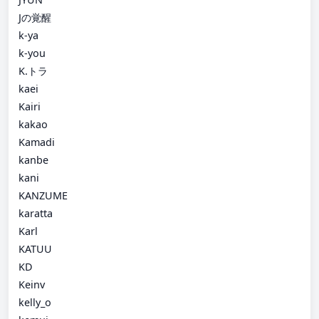
Jの覚醒
k-ya
k-you
K.トラ
kaei
Kairi
kakao
Kamadi
kanbe
kani
KANZUME
karatta
Karl
KATUU
KD
Keinv
kelly_o