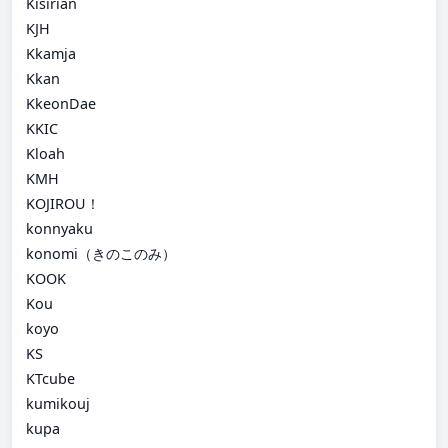
Kisirian
KJH
Kkamja
Kkan
KkeonDae
KKIC
Kloah
KMH
KOJIROU！
konnyaku
konomi（きのこのみ）
KOOK
Kou
koyo
KS
KTcube
kumikouj
kupa