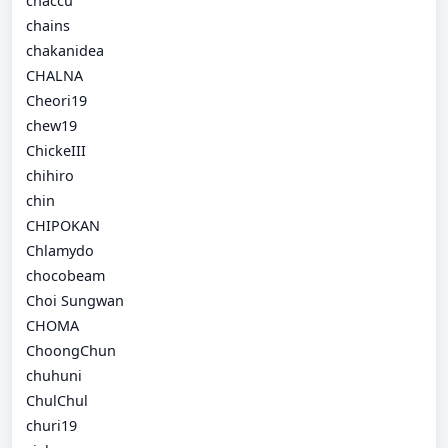
chaccu
chains
chakanidea
CHALNA
Cheori19
chew19
ChickeIII
chihiro
chin
CHIPOKAN
Chlamydo
chocobeam
Choi Sungwan
CHOMA
ChoongChun
chuhuni
ChulChul
churi19