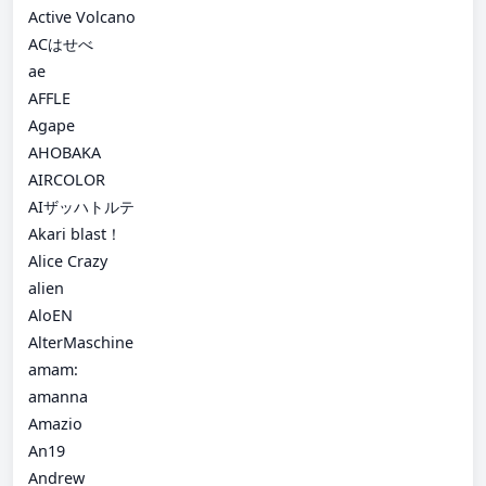
Active Volcano
ACはせべ
ae
AFFLE
Agape
AHOBAKA
AIRCOLOR
AIザッハトルテ
Akari blast！
Alice Crazy
alien
AloEN
AlterMaschine
amam:
amanna
Amazio
An19
Andrew