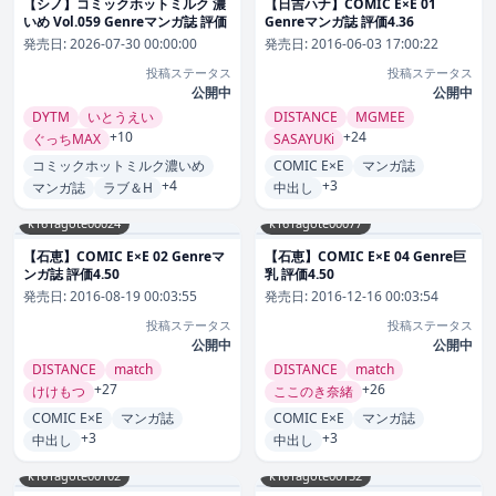
【シノ】コミックホットミルク 濃
【日吉ハナ】COMIC E×E 01
いめ Vol.059 Genreマンガ誌 評価
Genreマンガ誌 評価4.36
発売日:
2026-07-30 00:00:00
発売日:
2016-06-03 17:00:22
投稿ステータス
投稿ステータス
公開中
公開中
DYTM
いとうえい
DISTANCE
MGMEE
+10
+24
ぐっちMAX
SASAYUKi
コミックホットミルク濃いめ
COMIC E×E
マンガ誌
+4
+3
マンガ誌
ラブ＆H
中出し
k161agote00024
k161agote00077
【石恵】COMIC E×E 02 Genreマ
【石恵】COMIC E×E 04 Genre巨
ンガ誌 評価4.50
乳 評価4.50
発売日:
2016-08-19 00:03:55
発売日:
2016-12-16 00:03:54
投稿ステータス
投稿ステータス
公開中
公開中
DISTANCE
match
DISTANCE
match
+27
+26
けけもつ
ここのき奈緒
COMIC E×E
マンガ誌
COMIC E×E
マンガ誌
+3
+3
中出し
中出し
k161agote00102
k161agote00152