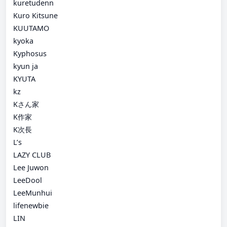
kuretudenn
Kuro Kitsune
KUUTAMO
kyoka
Kyphosus
kyun ja
KYUTA
kz
Kさん家
K作家
K次長
L’s
LAZY CLUB
Lee Juwon
LeeDool
LeeMunhui
lifenewbie
LIN