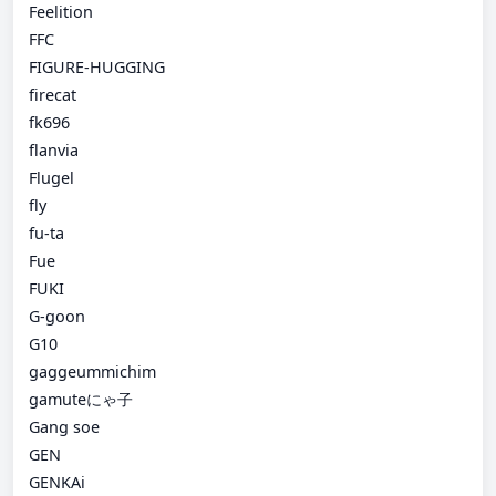
Feelition
FFC
FIGURE-HUGGING
firecat
fk696
flanvia
Flugel
fly
fu-ta
Fue
FUKI
G-goon
G10
gaggeummichim
gamuteにゃ子
Gang soe
GEN
GENKAi