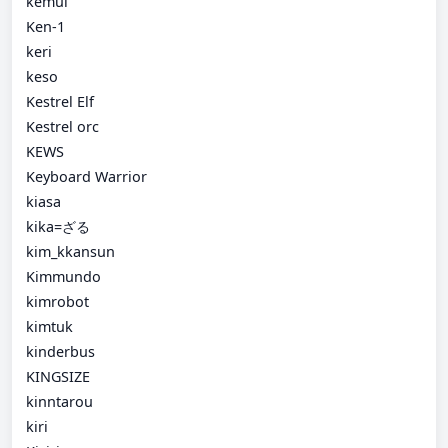
kemui
Ken-1
keri
keso
Kestrel Elf
Kestrel orc
KEWS
Keyboard Warrior
kiasa
kika=ざる
kim_kkansun
Kimmundo
kimrobot
kimtuk
kinderbus
KINGSIZE
kinntarou
kiri