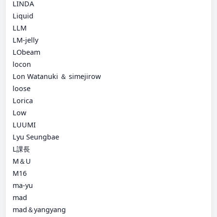
LINDA
Liquid
LLM
LM-jelly
LObeam
locon
Lon Watanuki ＆ simejirow
loose
Lorica
Low
LUUMI
Lyu Seungbae
L課長
M＆U
M16
ma-yu
mad
mad＆yangyang