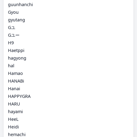
guunhanchi
Gyou
gyutang
Gユ
Gユー
H9
Haetppi
hagyong
hal
Hamao
HANABi
Hanai
HAPPYGRA
HARU
hayami
HeeL
Heidi
hemachi