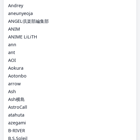
Andrey
aneunyeoja
ANGEL倶楽部編集部
ANIM
ANIME LiLiTH
ann
ant
AOI
Aokura
Aotonbo
arrow
Ash
Ash横島
AstroCall
atahuta
azegami
B-RIVER
B.S.Soleil