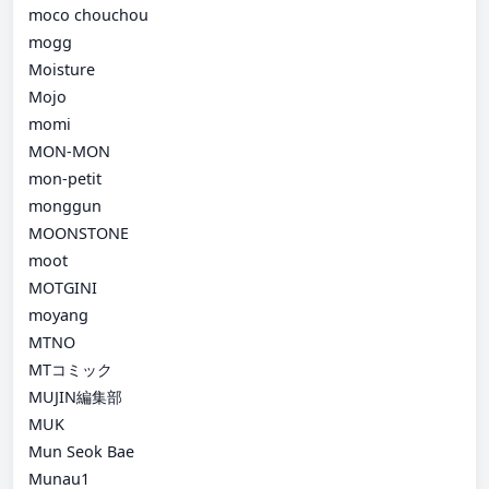
moco chouchou
mogg
Moisture
Mojo
momi
MON-MON
mon-petit
monggun
MOONSTONE
moot
MOTGINI
moyang
MTNO
MTコミック
MUJIN編集部
MUK
Mun Seok Bae
Munau1