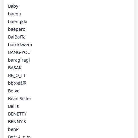
Baby
baegji
baengkki
baepero
BalBalTa
bamkkwem
BANG-YOU
baragiragi
BASAK
BB_O_TT
bbの部屋
Be-ve
Bean Sister
Bell’s
BENETTY
BENNY’S
benP
Beなんとか