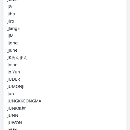
JG
Jiho
Jiro
JJangE
JJM
jjong
JJune
JKあんまん
Jnine
Jo Yun
JUDER
JUMONJI
Jun
JUNGKKEONGMA
JUNK亀横
JUNN
JUWON
JYUN