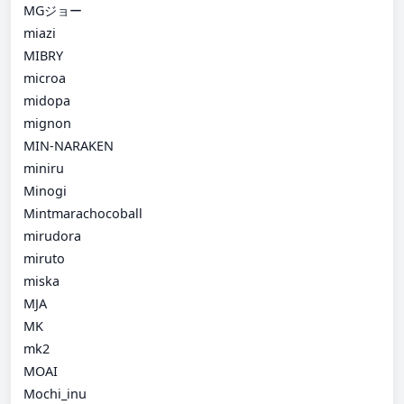
MGジョー
miazi
MIBRY
microa
midopa
mignon
MIN-NARAKEN
miniru
Minogi
Mintmarachocoball
mirudora
miruto
miska
MJA
MK
mk2
MOAI
Mochi_inu