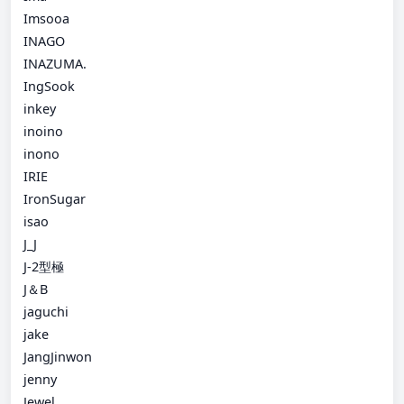
Imsooa
INAGO
INAZUMA.
IngSook
inkey
inoino
inono
IRIE
IronSugar
isao
J_J
J-2型極
J＆B
jaguchi
jake
JangJinwon
jenny
Jewel