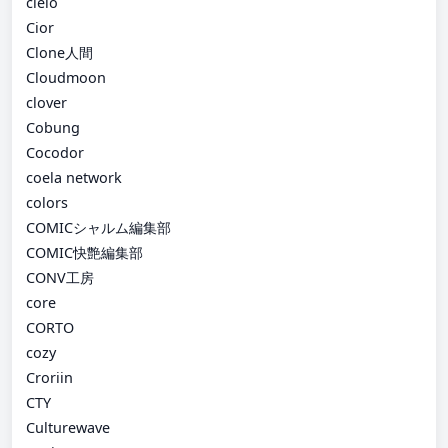
cielo
Cior
Clone人間
Cloudmoon
clover
Cobung
Cocodor
coela network
colors
COMICシャルム編集部
COMIC快艶編集部
CONV工房
core
CORTO
cozy
Croriin
CTY
Culturewave