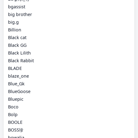
bgassist
big brother
big.g
Billion
Black cat
Black GG
Black Lilith
Black Rabbit
BLADE
blaze_one
Blue_Gk
BlueGoose
Bluepic
Boco
Bolp
BOOLE
BOSS珍
bowalia