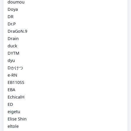
doumou
Doya
DR
Dr.P
DraGoN.9
Drain
duck
DYTM
dyu
Dかけつ
e-RN
EB110SS
EBA
EchicalH
ED
eigetu
Elise Shin
eltole