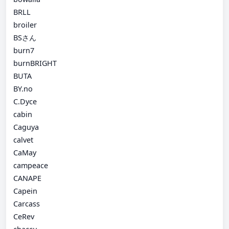
BRLL
broiler
BSさん
burn7
burnBRIGHT
BUTA
BY.no
C.Dyce
cabin
Caguya
calvet
CaMay
campeace
CANAPE
Capein
Carcass
CeRev