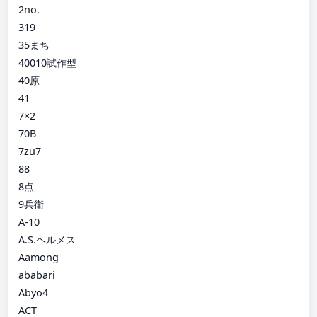
2no.
319
35まち
40010試作型
40原
41
7×2
70B
7zu7
88
8点
9兵衛
A-10
A.S.ヘルメス
Aamong
ababari
Abyo4
ACT