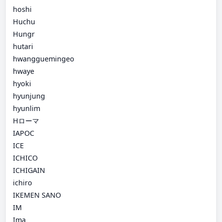
hoshi
Huchu
Hungr
hutari
hwangguemingeo
hwaye
hyoki
hyunjung
hyunlim
Hローマ
IAPOC
ICE
ICHICO
ICHIGAIN
ichiro
IKEMEN SANO
IM
Ima