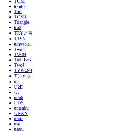
TOM
tonito
Tori
TOSH
Triangle
troll
TRY方言
TTSY
tunyaoisi
Twain
TWIN
TwinBox
TwoJ
TYPE.90
Tシャツ
u2
U2D
UC
udnk
UDS
untsuku
URAN
urute
usa
usagi