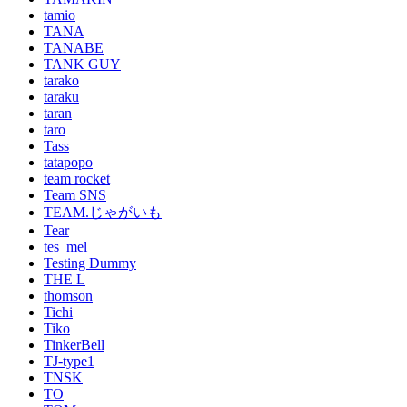
tamio
TANA
TANABE
TANK GUY
tarako
taraku
taran
taro
Tass
tatapopo
team rocket
Team SNS
TEAM.じゃがいも
Tear
tes_mel
Testing Dummy
THE L
thomson
Tichi
Tiko
TinkerBell
TJ-type1
TNSK
TO