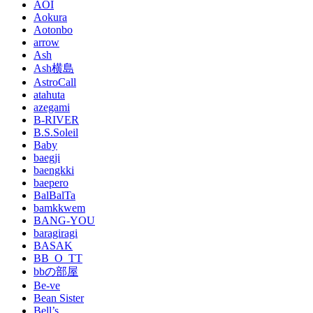
AOI
Aokura
Aotonbo
arrow
Ash
Ash横島
AstroCall
atahuta
azegami
B-RIVER
B.S.Soleil
Baby
baegji
baengkki
baepero
BalBalTa
bamkkwem
BANG-YOU
baragiragi
BASAK
BB_O_TT
bbの部屋
Be-ve
Bean Sister
Bell’s