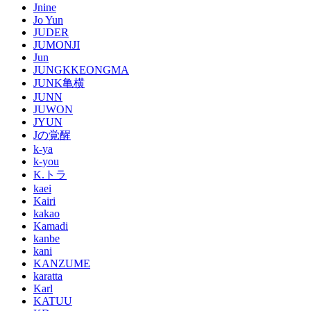
Jnine
Jo Yun
JUDER
JUMONJI
Jun
JUNGKKEONGMA
JUNK亀横
JUNN
JUWON
JYUN
Jの覚醒
k-ya
k-you
K.トラ
kaei
Kairi
kakao
Kamadi
kanbe
kani
KANZUME
karatta
Karl
KATUU