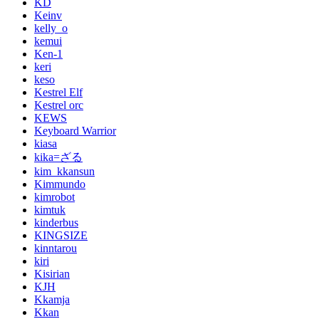
KD
Keinv
kelly_o
kemui
Ken-1
keri
keso
Kestrel Elf
Kestrel orc
KEWS
Keyboard Warrior
kiasa
kika=ざる
kim_kkansun
Kimmundo
kimrobot
kimtuk
kinderbus
KINGSIZE
kinntarou
kiri
Kisirian
KJH
Kkamja
Kkan