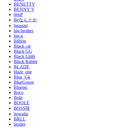
BENETTY
BENNY’S
benP
Beなんとか
bgassist
big brother
big.g
Billion
Black cat
Black GG
Black Lilith
Black Rabbit
BLADE
blaze_one
Blue_Gk
BlueGoose
Bluepic
Boco
Bolp
BOOLE
BOSS珍
bowalia
BRLL
broiler