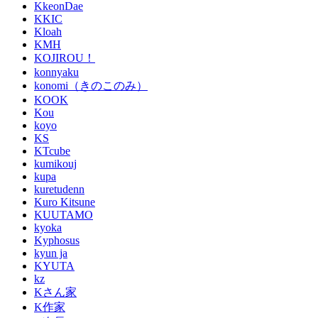
KkeonDae
KKIC
Kloah
KMH
KOJIROU！
konnyaku
konomi（きのこのみ）
KOOK
Kou
koyo
KS
KTcube
kumikouj
kupa
kuretudenn
Kuro Kitsune
KUUTAMO
kyoka
Kyphosus
kyun ja
KYUTA
kz
Kさん家
K作家