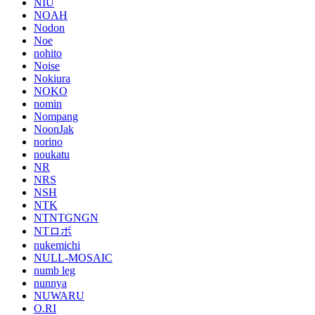
NIU
NOAH
Nodon
Noe
nohito
Noise
Nokiura
NOKO
nomin
Nompang
NoonJak
norino
noukatu
NR
NRS
NSH
NTK
NTNTGNGN
NTロボ
nukemichi
NULL-MOSAIC
numb leg
nunnya
NUWARU
O.RI