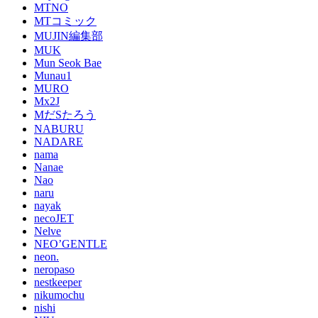
MTNO
MTコミック
MUJIN編集部
MUK
Mun Seok Bae
Munau1
MURO
Mx2J
MだSたろう
NABURU
NADARE
nama
Nanae
Nao
naru
nayak
necoJET
Nelve
NEO’GENTLE
neon.
neropaso
nestkeeper
nikumochu
nishi