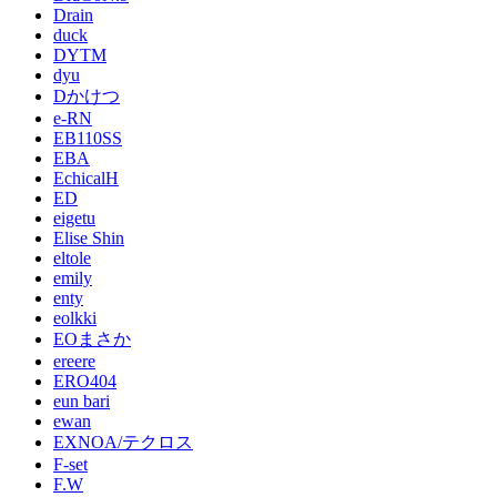
Drain
duck
DYTM
dyu
Dかけつ
e-RN
EB110SS
EBA
EchicalH
ED
eigetu
Elise Shin
eltole
emily
enty
eolkki
EOまさか
ereere
ERO404
eun bari
ewan
EXNOA/テクロス
F-set
F.W