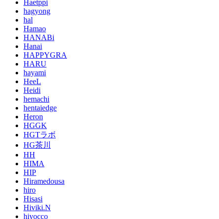
Haetppi
hagyong
hal
Hamao
HANABi
Hanai
HAPPYGRA
HARU
hayami
HeeL
Heidi
hemachi
hentaiedge
Heron
HGGK
HGTラボ
HG茶川
HH
HIMA
HIP
Hiramedousa
hiro
Hisasi
Hiviki.N
hiyocco