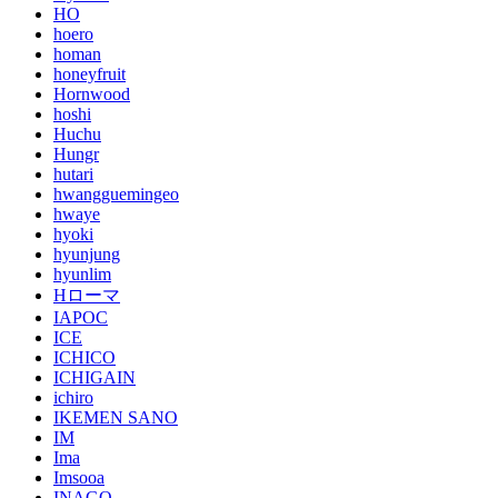
HO
hoero
homan
honeyfruit
Hornwood
hoshi
Huchu
Hungr
hutari
hwangguemingeo
hwaye
hyoki
hyunjung
hyunlim
Hローマ
IAPOC
ICE
ICHICO
ICHIGAIN
ichiro
IKEMEN SANO
IM
Ima
Imsooa
INAGO