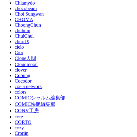
Chlamydo
chocobeam
Choi Sungwan
CHOMA
ChoongChun
chuhuni
ChulChul
churi19
cielo
Cior
Clone人間
Cloudmoon
clover
Cobung
Cocodor
coela network
colors
COMICシャルム編集部
COMIC快艶編集部
CONV工房
core
CORTO
cozy
Croriin