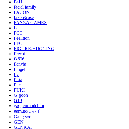
F4U
facial family
FACON
fake69rose
FANZA GAMES
Fataaa
FCT
Feelition
FFC
FIGURE-HUGGING
firecat
fk696
flanvia
Flugel
fly
fu-ta
Fue
FUKI
G-goon
G10
gaggeummichim
gamuteにゃ子
Gang soe
GEN
GENKAi