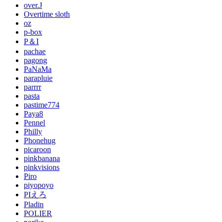
over.J
Overtime sloth
oz
p-box
P＆I
pachae
pagong
PaNaMa
parapluie
parrrr
pasta
pastime774
Paya8
Pennel
Philly
Phonehug
picaroon
pinkbanana
pinkvisions
Piro
piyopoyo
PIえろ
Pladin
POLIER