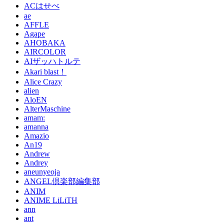
ACはせべ
ae
AFFLE
Agape
AHOBAKA
AIRCOLOR
AIザッハトルテ
Akari blast！
Alice Crazy
alien
AloEN
AlterMaschine
amam:
amanna
Amazio
An19
Andrew
Andrey
aneunyeoja
ANGEL倶楽部編集部
ANIM
ANIME LiLiTH
ann
ant