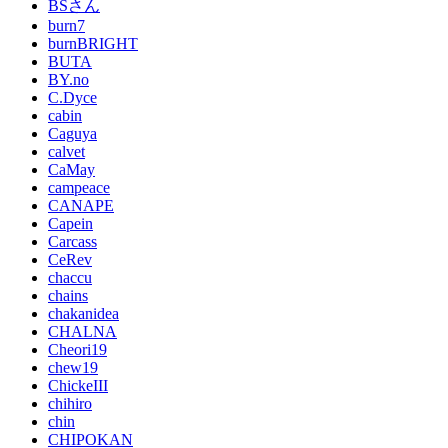
BSさん
burn7
burnBRIGHT
BUTA
BY.no
C.Dyce
cabin
Caguya
calvet
CaMay
campeace
CANAPE
Capein
Carcass
CeRev
chaccu
chains
chakanidea
CHALNA
Cheori19
chew19
ChickeIII
chihiro
chin
CHIPOKAN