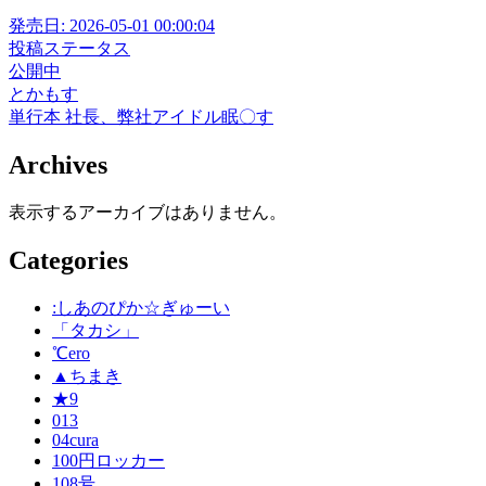
発売日:
2026-05-01 00:00:04
投稿ステータス
公開中
とかもす
単行本
社長、弊社アイドル眠〇す
Archives
表示するアーカイブはありません。
Categories
:しあのぴか☆ぎゅーい
「タカシ」
℃ero
▲ちまき
★9
013
04cura
100円ロッカー
108号