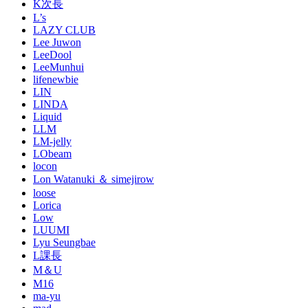
K次長
L’s
LAZY CLUB
Lee Juwon
LeeDool
LeeMunhui
lifenewbie
LIN
LINDA
Liquid
LLM
LM-jelly
LObeam
locon
Lon Watanuki ＆ simejirow
loose
Lorica
Low
LUUMI
Lyu Seungbae
L課長
M＆U
M16
ma-yu