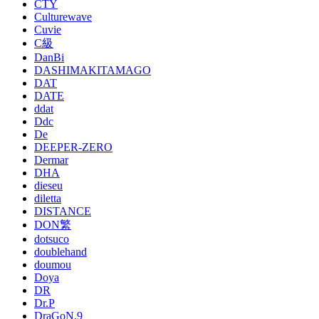
CTY
Culturewave
Cuvie
C級
DanBi
DASHIMAKITAMAGO
DAT
DATE
ddat
Ddc
De
DEEPER-ZERO
Dermar
DHA
dieseu
diletta
DISTANCE
DON繁
dotsuco
doublehand
doumou
Doya
DR
Dr.P
DraGoN.9