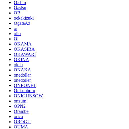
O2Lin
Oasisu
OB
oekakizuki
OgataAz
oi
oiio
Oj
OKAMA
OKASIRA
OKAWARI
OKINA
okita
ONAKA
onedollar
onedoller
ONEONE1
Oni-noboru
ONIGUNSOW
onzum
OPN2
Orambe
orico
OROGU
OUMA