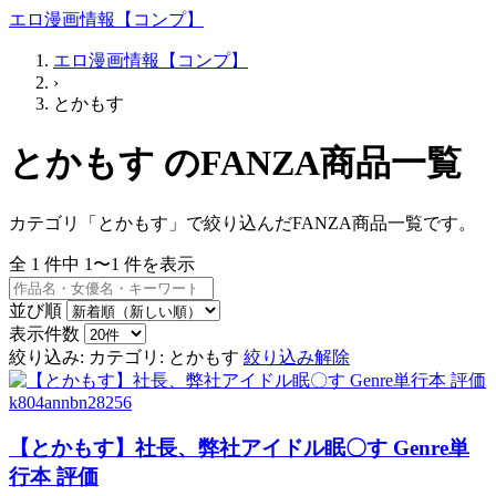
エロ漫画情報【コンプ】
エロ漫画情報【コンプ】
›
とかもす
とかもす のFANZA商品一覧
カテゴリ「とかもす」で絞り込んだFANZA商品一覧です。
全
1
件中
1〜1
件を表示
並び順
表示件数
絞り込み:
カテゴリ: とかもす
絞り込み解除
k804annbn28256
【とかもす】社長、弊社アイドル眠〇す Genre単
行本 評価