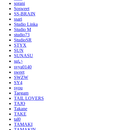
sorani
Sosweet
SS-BRAIN
ssari
Studio Linka
Studio M
studio73
StudioSR
STYX
SUN
SUNASU
suい
svya0140
sweet
SWZW
SY4
syou
Taegam
TAIL LOVERS
TAJO
Takane
TAKE
tal0
TAMAKI
TAMAKIN