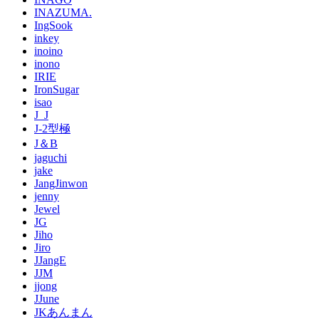
INAZUMA.
IngSook
inkey
inoino
inono
IRIE
IronSugar
isao
J_J
J-2型極
J＆B
jaguchi
jake
JangJinwon
jenny
Jewel
JG
Jiho
Jiro
JJangE
JJM
jjong
JJune
JKあんまん