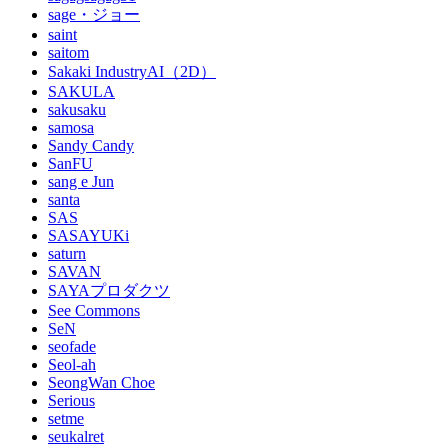
sage・ジョー
saint
saitom
Sakaki IndustryAI（2D）
SAKULA
sakusaku
samosa
Sandy Candy
SanFU
sang e Jun
santa
SAS
SASAYUKi
saturn
SAVAN
SAYAプロダクツ
See Commons
SeN
seofade
Seol-ah
SeongWan Choe
Serious
setme
seukalret