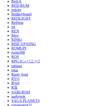
Red-A
RED-RUM
redcity
Redkeyboard
REDLIGHT
ReDrop
rei
REN
Rico
RINKi
RISE UP KING
ROMUPI
room308
ROS
RPGカンパニー2
rubung
runa
Rusty Soul
RYO
Ryoji
R言
SABUROH
saebyeok
SAGA PLANETS
sagagsagag31