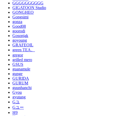
GGGGGGGGGG
GIGATOON Studio
GONGHEO
Gongsimi
gonza
Good08
goorodi
Gosonjak
goyoung
GRAFEOIL
green TEA。
gregor
grilled mero
GSUS
guanamule
gunge
GURIDA
GURUM
guunhanchi
Gyou
gyutang
Gユ
Gユー
H9