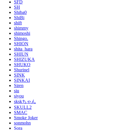
SFD
SH
Shiba0
ShiBi
shift
shimmy
shimoshi
Shingo.
SHION
shita_hara
SHIUN
SHIZUKA
SHUKO
Shurinel
SINK
SINKAI
Siren
siu
siyou
skskちゃん
SKULL2
SMAC
Smoke Joker
sonmohn
Sora