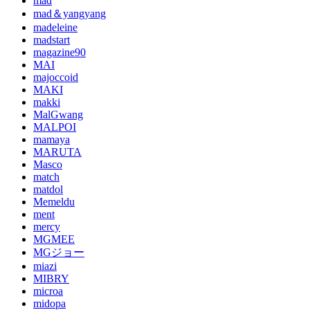
mad
mad＆yangyang
madeleine
madstart
magazine90
MAI
majoccoid
MAKI
makki
MalGwang
MALPOI
mamaya
MARUTA
Masco
match
matdol
Memeldu
ment
mercy
MGMEE
MGジョー
miazi
MIBRY
microa
midopa