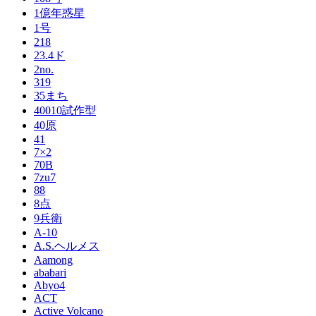
1億年惑星
1号
218
23.4ド
2no.
319
35まち
40010試作型
40原
41
7×2
70B
7zu7
88
8点
9兵衛
A-10
A.S.ヘルメス
Aamong
ababari
Abyo4
ACT
Active Volcano