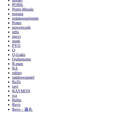
poriko
PORK
Porro-Mosaic
poruna
potatosoupjumin
Potter
powerwash
prhs
pucci
punk
PYO
Q
Q-Gaku
Qudamomo
R-man
RA
rafuro
rainbowpastel
RaTe
ravi
RAYMON
rca
Rebis
Reco
Reco・藤丸