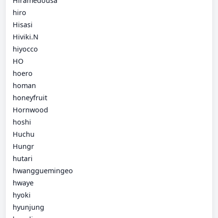
Hiramedousa
hiro
Hisasi
Hiviki.N
hiyocco
HO
hoero
homan
honeyfruit
Hornwood
hoshi
Huchu
Hungr
hutari
hwangguemingeo
hwaye
hyoki
hyunjung