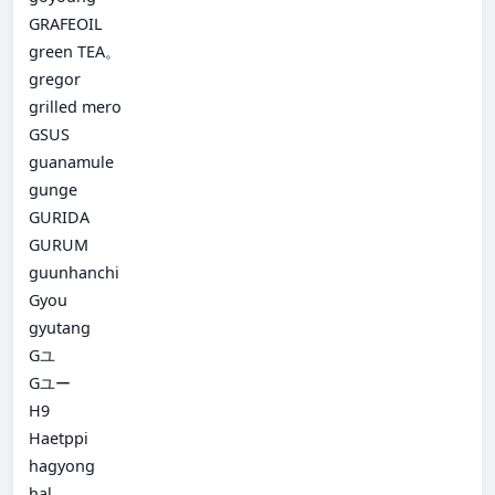
GRAFEOIL
green TEA。
gregor
grilled mero
GSUS
guanamule
gunge
GURIDA
GURUM
guunhanchi
Gyou
gyutang
Gユ
Gユー
H9
Haetppi
hagyong
hal