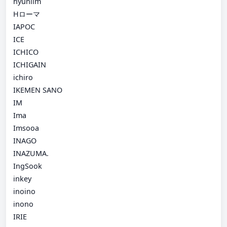
hyunlim
Hローマ
IAPOC
ICE
ICHICO
ICHIGAIN
ichiro
IKEMEN SANO
IM
Ima
Imsooa
INAGO
INAZUMA.
IngSook
inkey
inoino
inono
IRIE