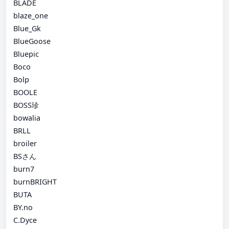
BLADE
blaze_one
Blue_Gk
BlueGoose
Bluepic
Boco
Bolp
BOOLE
BOSS珍
bowalia
BRLL
broiler
BSさん
burn7
burnBRIGHT
BUTA
BY.no
C.Dyce