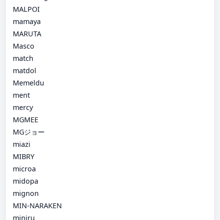
MALPOI
mamaya
MARUTA
Masco
match
matdol
Memeldu
ment
mercy
MGMEE
MGジョー
miazi
MIBRY
microa
midopa
mignon
MIN-NARAKEN
miniru