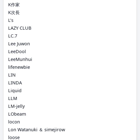
K作家
K次長
L’s
LAZY CLUB
LC.7
Lee Juwon
LeeDool
LeeMunhui
lifenewbie
LIN
LINDA
Liquid
LLM
LM-jelly
LObeam
locon
Lon Watanuki ＆ simejirow
loose