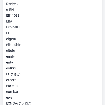
Dかけつ
e-RN
EB110SS
EBA
EchicalH
ED
eigetu
Elise Shin
eltole
emily
enty
eolkki
EOまさか
ereere
ERO404
eun bari
ewan
EXNOA/テクロス