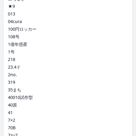
★9
013
04cura
100円ロッカー
108号
1億年惑星
1号
218
23.4ド
2no.
319
35まち
40010試作型
40原
41
7×2
70B
7zu7