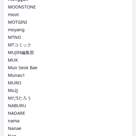
MOONSTONE
moot
MOTGINI
moyang
MTNO
MTコミック
MUJIN編集部
MUK
Mun Seok Bae
Munau1
MURO
Mx2J
MだSたろう
NABURU
NADARE
nama
Nanae
Nao