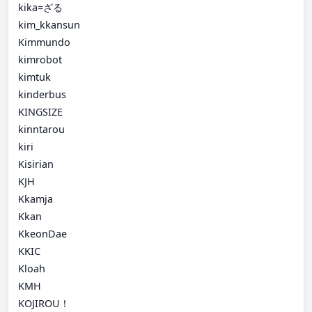
kika=ざる
kim_kkansun
Kimmundo
kimrobot
kimtuk
kinderbus
KINGSIZE
kinntarou
kiri
Kisirian
KJH
Kkamja
Kkan
KkeonDae
KKIC
Kloah
KMH
KOJIROU！