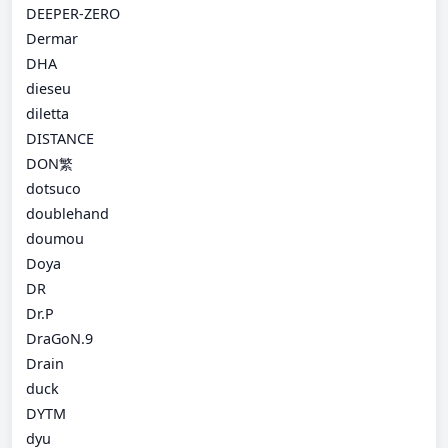
DEEPER-ZERO
Dermar
DHA
dieseu
diletta
DISTANCE
DON繁
dotsuco
doublehand
doumou
Doya
DR
Dr.P
DraGoN.9
Drain
duck
DYTM
dyu