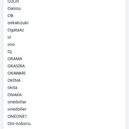
O2Lin
Oasisu
OB
oekakizuki
OgataAz
oi
oiio
Oj
OKAMA
OKASIRA
OKAWARI
OKINA
okita
ONAKA
onedollar
onedoller
ONEONE1
Oni-noboru