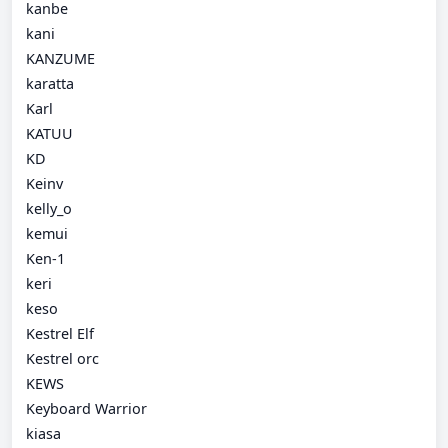
kanbe
kani
KANZUME
karatta
Karl
KATUU
KD
Keinv
kelly_o
kemui
Ken-1
keri
keso
Kestrel Elf
Kestrel orc
KEWS
Keyboard Warrior
kiasa