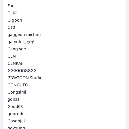
Fue
FUKI
G-goon
G10
gaggeummichim
gamuteにゃ子
Gang soe
GEN
GENKAi
GGGGGGGGGG
GIGATOON Studio
GONGHEO
Gongsimi
gonza
Good08
goorodi
Gosonjak
goyoung