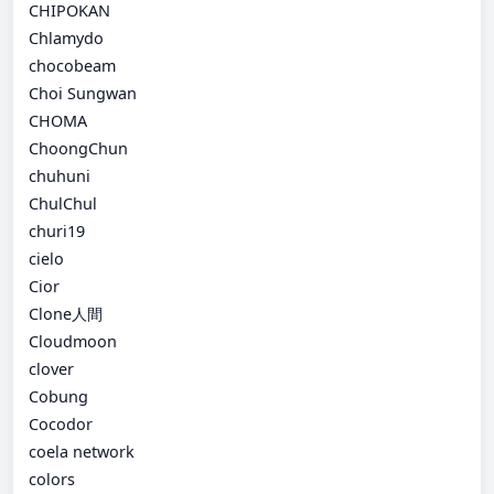
CHIPOKAN
Chlamydo
chocobeam
Choi Sungwan
CHOMA
ChoongChun
chuhuni
ChulChul
churi19
cielo
Cior
Clone人間
Cloudmoon
clover
Cobung
Cocodor
coela network
colors