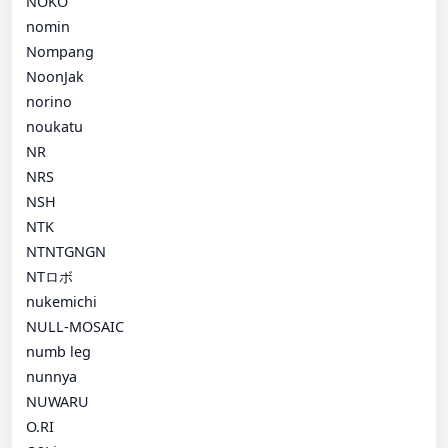
NOKO
nomin
Nompang
NoonJak
norino
noukatu
NR
NRS
NSH
NTK
NTNTGNGN
NTロボ
nukemichi
NULL-MOSAIC
numb leg
nunnya
NUWARU
O.RI