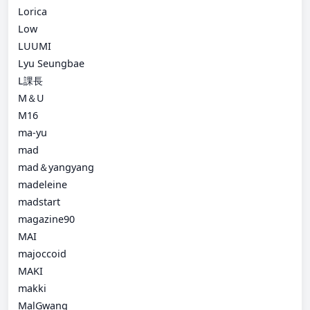
Lorica
Low
LUUMI
Lyu Seungbae
L課長
M＆U
M16
ma-yu
mad
mad＆yangyang
madeleine
madstart
magazine90
MAI
majoccoid
MAKI
makki
MalGwang