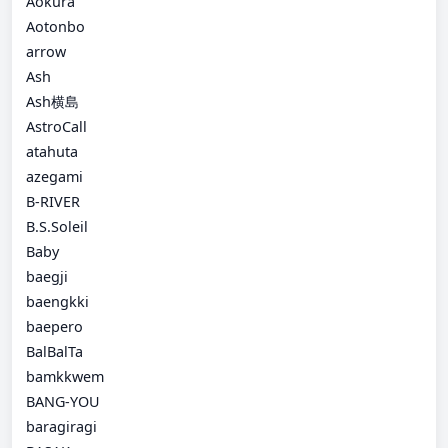
Aokura
Aotonbo
arrow
Ash
Ash横島
AstroCall
atahuta
azegami
B-RIVER
B.S.Soleil
Baby
baegji
baengkki
baepero
BalBalTa
bamkkwem
BANG-YOU
baragiragi