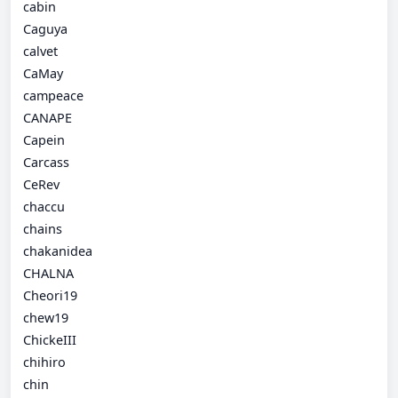
cabin
Caguya
calvet
CaMay
campeace
CANAPE
Capein
Carcass
CeRev
chaccu
chains
chakanidea
CHALNA
Cheori19
chew19
ChickeIII
chihiro
chin