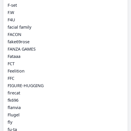
F-set
F.W
F4U
facial family
FACON
fake69rose
FANZA GAMES
Fataaa
FCT
Feelition
FFC
FIGURE-HUGGING
firecat
fk696
flanvia
Flugel
fly
fu-ta