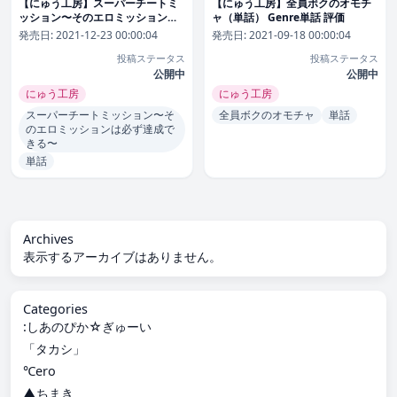
【にゅう工房】スーパーチートミ
【にゅう工房】全員ボクのオモチ
ッション〜そのエロミッションは
ャ（単話） Genre単話 評価
必ず達成できる〜（単話） Genre
発売日:
2021-12-23 00:00:04
発売日:
2021-09-18 00:00:04
単話 評価
投稿ステータス
投稿ステータス
公開中
公開中
にゅう工房
にゅう工房
スーパーチートミッション〜そ
全員ボクのオモチャ
単話
のエロミッションは必ず達成で
きる〜
単話
Archives
表示するアーカイブはありません。
Categories
:しあのぴか☆ぎゅーい
「タカシ」
℃ero
▲ちまき