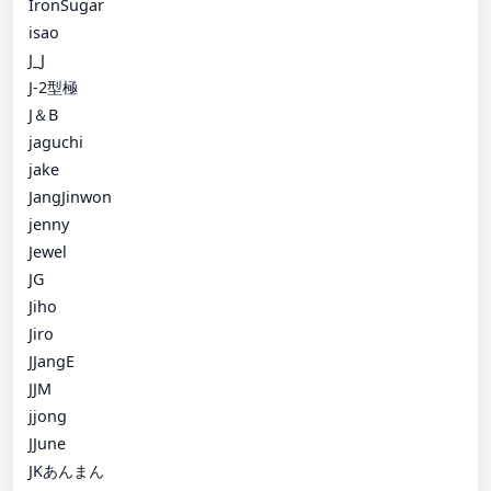
IronSugar
isao
J_J
J-2型極
J＆B
jaguchi
jake
JangJinwon
jenny
Jewel
JG
Jiho
Jiro
JJangE
JJM
jjong
JJune
JKあんまん