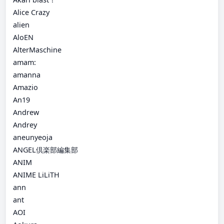
Alice Crazy
alien
AloEN
AlterMaschine
amam:
amanna
Amazio
An19
Andrew
Andrey
aneunyeoja
ANGEL倶楽部編集部
ANIM
ANIME LiLiTH
ann
ant
AOI