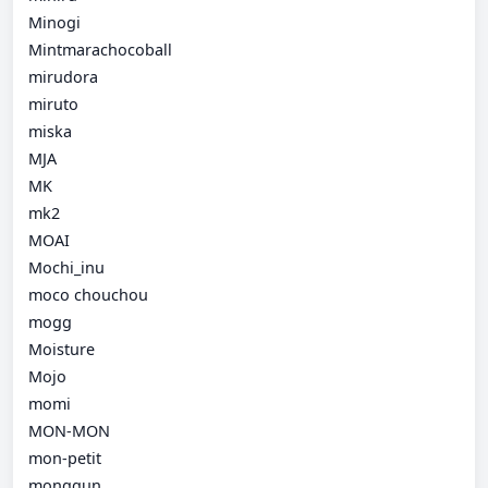
Minogi
Mintmarachocoball
mirudora
miruto
miska
MJA
MK
mk2
MOAI
Mochi_inu
moco chouchou
mogg
Moisture
Mojo
momi
MON-MON
mon-petit
monggun