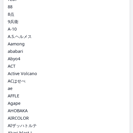
88
8点
9兵衛
A-10
A.S.ヘルメス
Aamong
ababari
Abyo4
ACT
Active Volcano
ACはせべ
ae
AFFLE
Agape
AHOBAKA
AIRCOLOR
AIザッハトルテ
Akari blast！