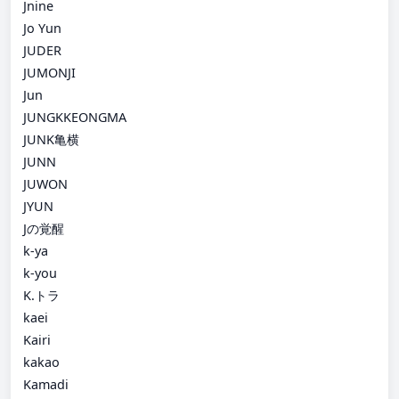
Jnine
Jo Yun
JUDER
JUMONJI
Jun
JUNGKKEONGMA
JUNK亀横
JUNN
JUWON
JYUN
Jの覚醒
k-ya
k-you
K.トラ
kaei
Kairi
kakao
Kamadi