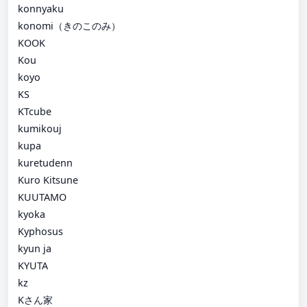
konnyaku
konomi（きのこのみ）
KOOK
Kou
koyo
KS
KTcube
kumikouj
kupa
kuretudenn
Kuro Kitsune
KUUTAMO
kyoka
Kyphosus
kyun ja
KYUTA
kz
Kさん家