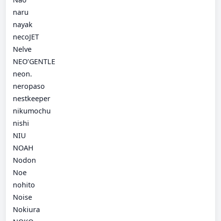
naru
nayak
necoJET
Nelve
NEO’GENTLE
neon.
neropaso
nestkeeper
nikumochu
nishi
NIU
NOAH
Nodon
Noe
nohito
Noise
Nokiura