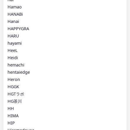
Hamao
HANABi
Hanai
HAPPYGRA
HARU
hayami
HeeL
Heidi
hemachi
hentaiedge
Heron
HGGK
HGTラボ
HG茶川
HH
HIMA
HIP