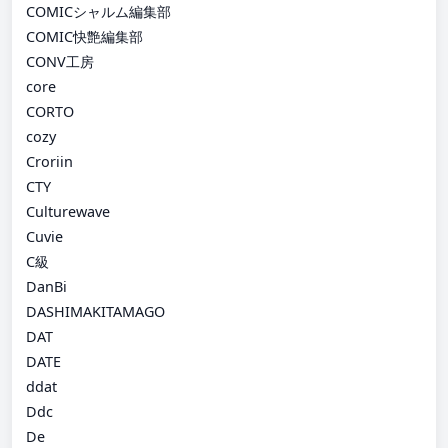
COMICシャルム編集部
COMIC快艶編集部
CONV工房
core
CORTO
cozy
Croriin
CTY
Culturewave
Cuvie
C級
DanBi
DASHIMAKITAMAGO
DAT
DATE
ddat
Ddc
De