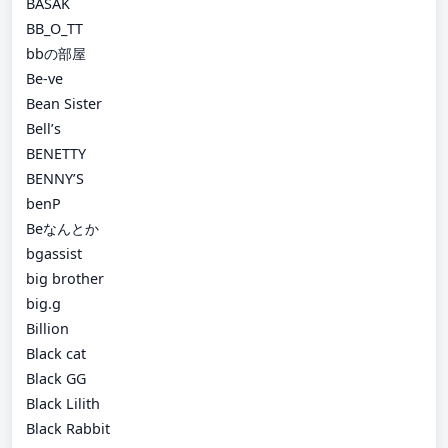
BASAK
BB_O_TT
bbの部屋
Be-ve
Bean Sister
Bell’s
BENETTY
BENNY’S
benP
Beなんとか
bgassist
big brother
big.g
Billion
Black cat
Black GG
Black Lilith
Black Rabbit