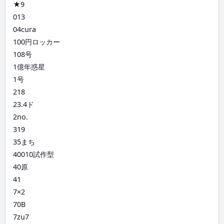
★9
013
04cura
100円ロッカー
108号
1億年惑星
1号
218
23.4ド
2no.
319
35まち
40010試作型
40原
41
7×2
70B
7zu7