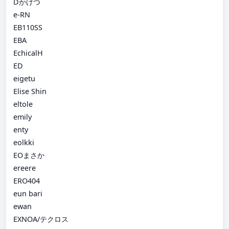
Dかけつ
e-RN
EB110SS
EBA
EchicalH
ED
eigetu
Elise Shin
eltole
emily
enty
eolkki
EOまさか
ereere
ERO404
eun bari
ewan
EXNOA/テクロス