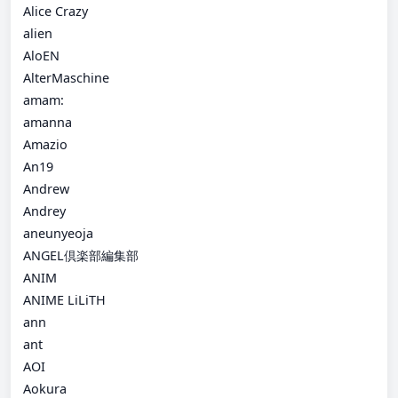
Alice Crazy
alien
AloEN
AlterMaschine
amam:
amanna
Amazio
An19
Andrew
Andrey
aneunyeoja
ANGEL倶楽部編集部
ANIM
ANIME LiLiTH
ann
ant
AOI
Aokura