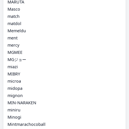
MARUTA
Masco
match
matdol
Memeldu
ment
mercy
MGMEE
MGジョー
miazi
MIBRY
microa
midopa
mignon
MIN-NARAKEN
miniru
Minogi
Mintmarachocoball