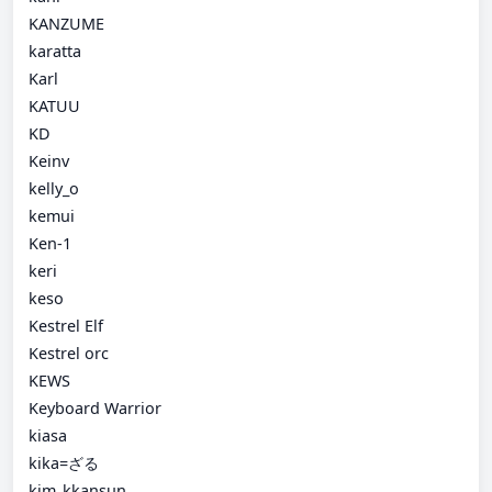
KANZUME
karatta
Karl
KATUU
KD
Keinv
kelly_o
kemui
Ken-1
keri
keso
Kestrel Elf
Kestrel orc
KEWS
Keyboard Warrior
kiasa
kika=ざる
kim_kkansun