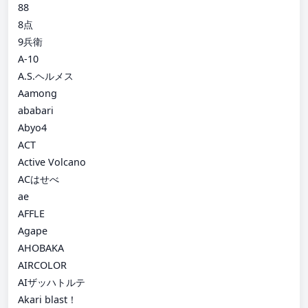
88
8点
9兵衛
A-10
A.S.ヘルメス
Aamong
ababari
Abyo4
ACT
Active Volcano
ACはせべ
ae
AFFLE
Agape
AHOBAKA
AIRCOLOR
AIザッハトルテ
Akari blast！