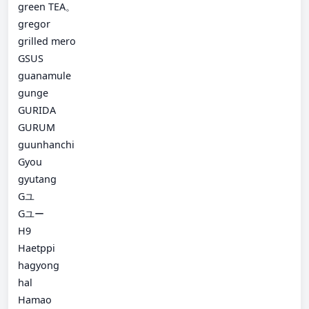
green TEA。
gregor
grilled mero
GSUS
guanamule
gunge
GURIDA
GURUM
guunhanchi
Gyou
gyutang
Gユ
Gユー
H9
Haetppi
hagyong
hal
Hamao