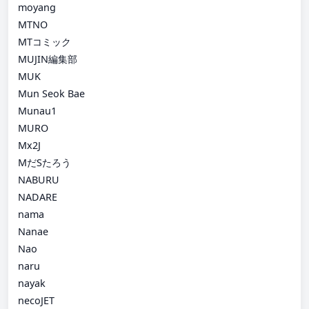
moyang
MTNO
MTコミック
MUJIN編集部
MUK
Mun Seok Bae
Munau1
MURO
Mx2J
MだSたろう
NABURU
NADARE
nama
Nanae
Nao
naru
nayak
necoJET