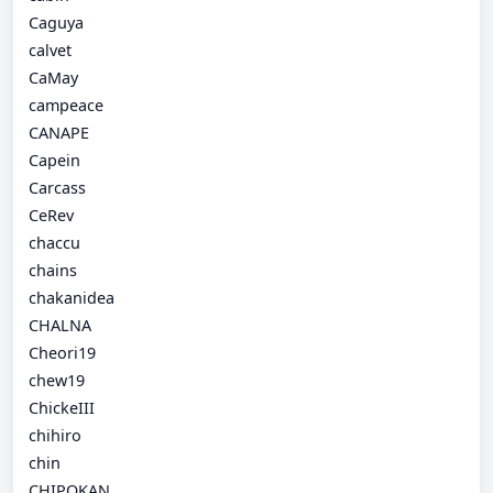
Caguya
calvet
CaMay
campeace
CANAPE
Capein
Carcass
CeRev
chaccu
chains
chakanidea
CHALNA
Cheori19
chew19
ChickeIII
chihiro
chin
CHIPOKAN