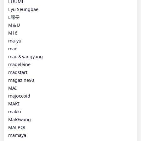
LUUMI
Lyu Seungbae
L課長
M＆U
M16
ma-yu
mad
mad＆yangyang
madeleine
madstart
magazine90
MAI
majoccoid
MAKI
makki
MalGwang
MALPOI
mamaya