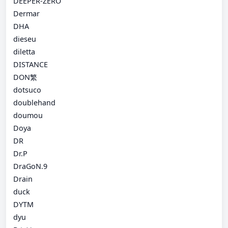
DEEPER-ZERO
Dermar
DHA
dieseu
diletta
DISTANCE
DON繁
dotsuco
doublehand
doumou
Doya
DR
Dr.P
DraGoN.9
Drain
duck
DYTM
dyu