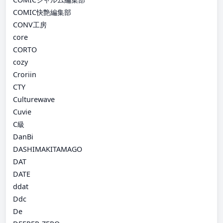
COMIC快艶編集部
CONV工房
core
CORTO
cozy
Croriin
CTY
Culturewave
Cuvie
C級
DanBi
DASHIMAKITAMAGO
DAT
DATE
ddat
Ddc
De