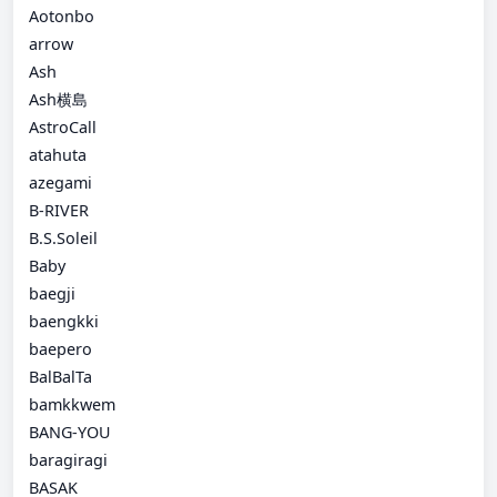
Aotonbo
arrow
Ash
Ash横島
AstroCall
atahuta
azegami
B-RIVER
B.S.Soleil
Baby
baegji
baengkki
baepero
BalBalTa
bamkkwem
BANG-YOU
baragiragi
BASAK