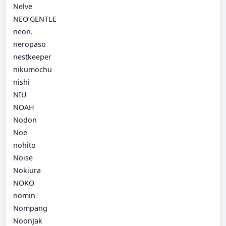
Nelve
NEO’GENTLE
neon.
neropaso
nestkeeper
nikumochu
nishi
NIU
NOAH
Nodon
Noe
nohito
Noise
Nokiura
NOKO
nomin
Nompang
NoonJak