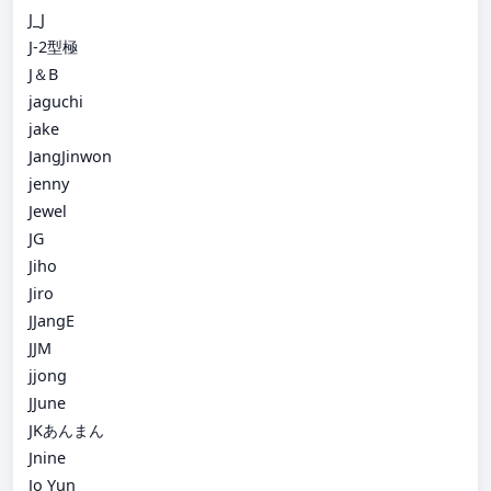
J_J
J-2型極
J＆B
jaguchi
jake
JangJinwon
jenny
Jewel
JG
Jiho
Jiro
JJangE
JJM
jjong
JJune
JKあんまん
Jnine
Jo Yun