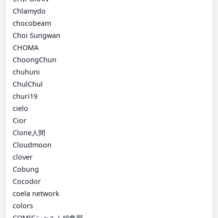
Chlamydo
chocobeam
Choi Sungwan
CHOMA
ChoongChun
chuhuni
ChulChul
churi19
cielo
Cior
Clone人間
Cloudmoon
clover
Cobung
Cocodor
coela network
colors
COMICシャルム編集部