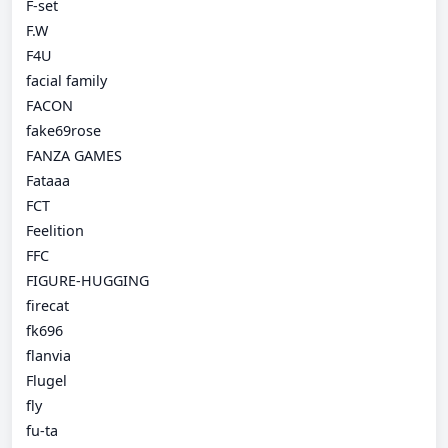
F-set
F.W
F4U
facial family
FACON
fake69rose
FANZA GAMES
Fataaa
FCT
Feelition
FFC
FIGURE-HUGGING
firecat
fk696
flanvia
Flugel
fly
fu-ta