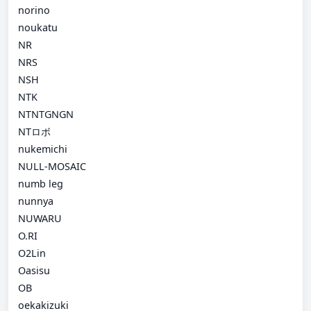
norino
noukatu
NR
NRS
NSH
NTK
NTNTGNGN
NTロボ
nukemichi
NULL-MOSAIC
numb leg
nunnya
NUWARU
O.RI
O2Lin
Oasisu
OB
oekakizuki