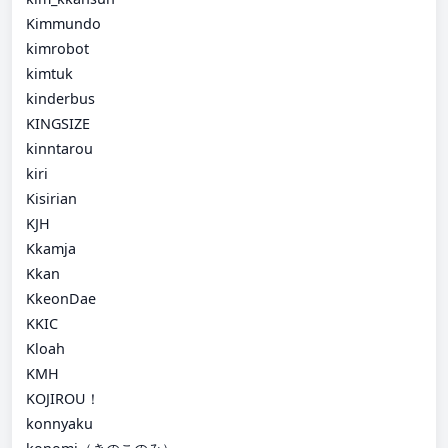
Kimmundo
kimrobot
kimtuk
kinderbus
KINGSIZE
kinntarou
kiri
Kisirian
KJH
Kkamja
Kkan
KkeonDae
KKIC
Kloah
KMH
KOJIROU！
konnyaku