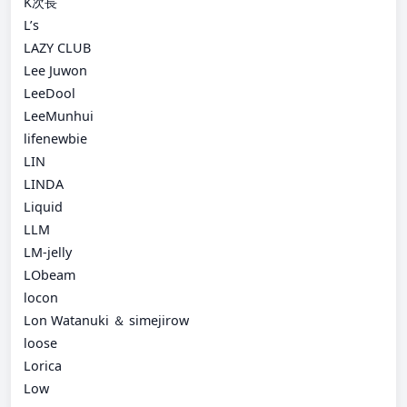
K次長
L’s
LAZY CLUB
Lee Juwon
LeeDool
LeeMunhui
lifenewbie
LIN
LINDA
Liquid
LLM
LM-jelly
LObeam
locon
Lon Watanuki ＆ simejirow
loose
Lorica
Low