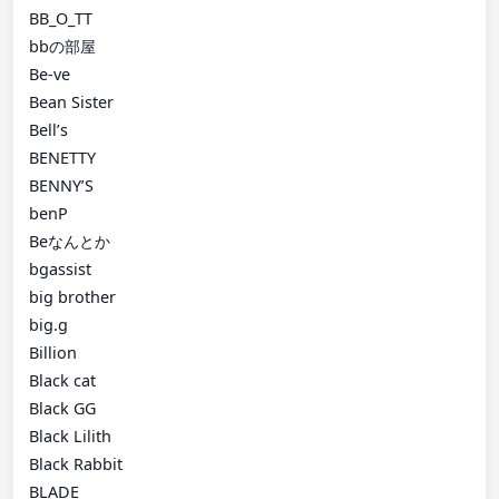
BB_O_TT
bbの部屋
Be-ve
Bean Sister
Bell’s
BENETTY
BENNY’S
benP
Beなんとか
bgassist
big brother
big.g
Billion
Black cat
Black GG
Black Lilith
Black Rabbit
BLADE