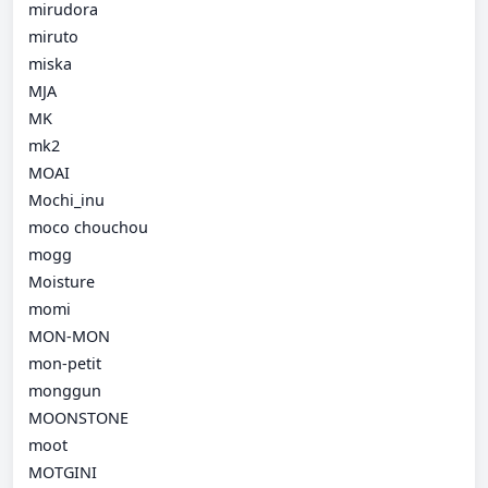
mirudora
miruto
miska
MJA
MK
mk2
MOAI
Mochi_inu
moco chouchou
mogg
Moisture
momi
MON-MON
mon-petit
monggun
MOONSTONE
moot
MOTGINI