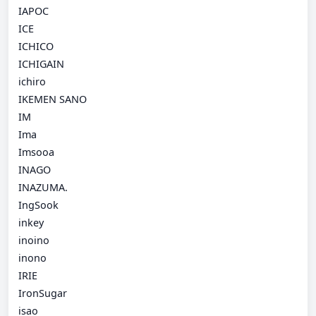
IAPOC
ICE
ICHICO
ICHIGAIN
ichiro
IKEMEN SANO
IM
Ima
Imsooa
INAGO
INAZUMA.
IngSook
inkey
inoino
inono
IRIE
IronSugar
isao