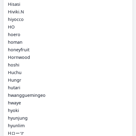
Hisasi
Hiviki.N
hiyocco
HO
hoero
homan
honeyfruit
Hornwood
hoshi
Huchu
Hungr
hutari
hwangguemingeo
hwaye
hyoki
hyunjung
hyunlim
Hローマ