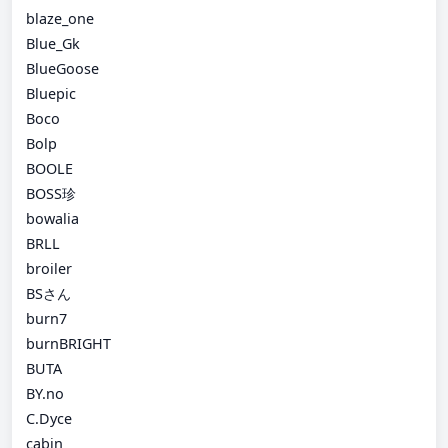
blaze_one
Blue_Gk
BlueGoose
Bluepic
Boco
Bolp
BOOLE
BOSS珍
bowalia
BRLL
broiler
BSさん
burn7
burnBRIGHT
BUTA
BY.no
C.Dyce
cabin