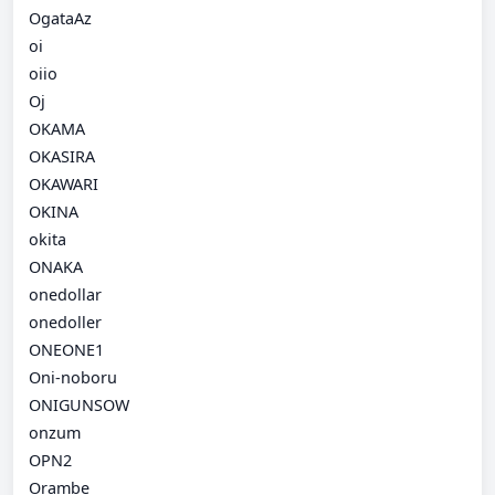
OgataAz
oi
oiio
Oj
OKAMA
OKASIRA
OKAWARI
OKINA
okita
ONAKA
onedollar
onedoller
ONEONE1
Oni-noboru
ONIGUNSOW
onzum
OPN2
Orambe