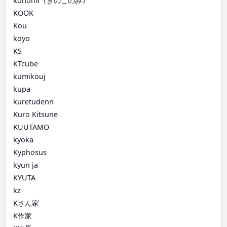
konomi（きのこのみ）
KOOK
Kou
koyo
KS
KTcube
kumikouj
kupa
kuretudenn
Kuro Kitsune
KUUTAMO
kyoka
Kyphosus
kyun ja
KYUTA
kz
Kさん家
K作家