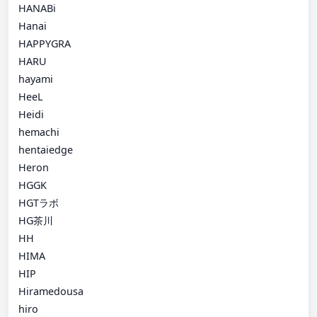
HANABi
Hanai
HAPPYGRA
HARU
hayami
HeeL
Heidi
hemachi
hentaiedge
Heron
HGGK
HGTラボ
HG茶川
HH
HIMA
HIP
Hiramedousa
hiro