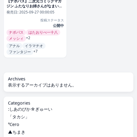
【ナポパス】二次元コミックマガ
ジン ふたなりお姉さんがなまいき
メスガキちゃんをわからせちゃい
発売日:
2025-09-27 00:00:05
ます Genre単行本 評価5.00
投稿ステータス
公開中
ナポパス
はたおりべ一十八
+2
メッシィ
アナル
イラマチオ
+7
ファンタジー
Archives
表示するアーカイブはありません。
Categories
:しあのぴか☆ぎゅーい
「タカシ」
℃ero
▲ちまき