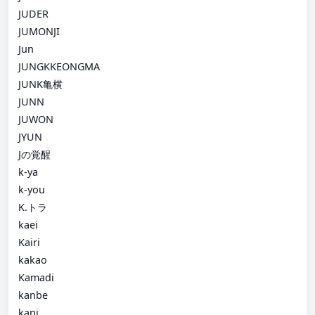
JUDER
JUMONJI
Jun
JUNGKKEONGMA
JUNK亀横
JUNN
JUWON
JYUN
Jの覚醒
k-ya
k-you
K.トラ
kaei
Kairi
kakao
Kamadi
kanbe
kani