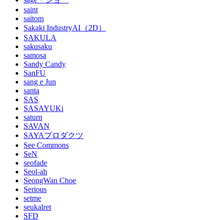
saint
saitom
Sakaki IndustryAI（2D）
SAKULA
sakusaku
samosa
Sandy Candy
SanFU
sang e Jun
santa
SAS
SASAYUKi
saturn
SAVAN
SAYAプロダクツ
See Commons
SeN
seofade
Seol-ah
SeongWan Choe
Serious
setme
seukalret
SFD