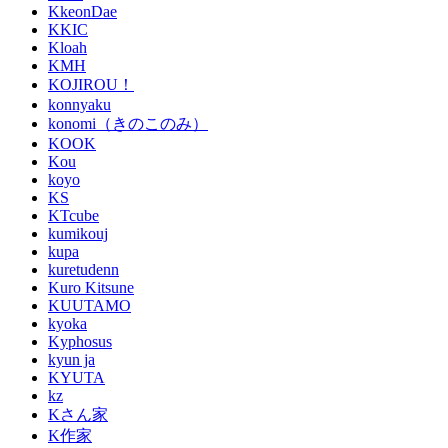
KkeonDae
KKIC
Kloah
KMH
KOJIROU！
konnyaku
konomi（きのこのみ）
KOOK
Kou
koyo
KS
KTcube
kumikouj
kupa
kuretudenn
Kuro Kitsune
KUUTAMO
kyoka
Kyphosus
kyun ja
KYUTA
kz
Kさん家
K作家