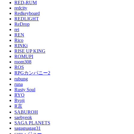
RED-RUM
redcity
Redkeyboard
REDLIGHT
ReDrop
rei
REN
Rico
RINKi
RISE UP KING
ROMUPI
room308
ROS
RPGカンパニー2
rubung
runa
Rusty Soul
RYO
Ryoji
R言
SABUROH
saebyeok
SAGA PLANETS
sagagsagag31
sage・ジョー