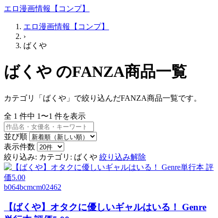
エロ漫画情報【コンプ】
エロ漫画情報【コンプ】
›
ばくや
ばくや のFANZA商品一覧
カテゴリ「ばくや」で絞り込んだFANZA商品一覧です。
全
1
件中
1〜1
件を表示
並び順
表示件数
絞り込み:
カテゴリ: ばくや
絞り込み解除
b064bcmcm02462
【ばくや】オタクに優しいギャルはいる！ Genre