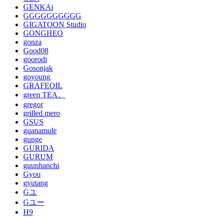
GENKAi
GGGGGGGGGG
GIGATOON Studio
GONGHEO
gonza
Good08
goorodi
Gosonjak
goyoung
GRAFEOIL
green TEA。
gregor
grilled mero
GSUS
guanamule
gunge
GURIDA
GURUM
guunhanchi
Gyou
gyutang
Gユ
Gユー
H9