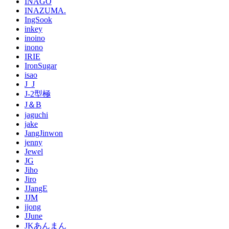
INAGO
INAZUMA.
IngSook
inkey
inoino
inono
IRIE
IronSugar
isao
J_J
J-2型極
J＆B
jaguchi
jake
JangJinwon
jenny
Jewel
JG
Jiho
Jiro
JJangE
JJM
jjong
JJune
JKあんまん