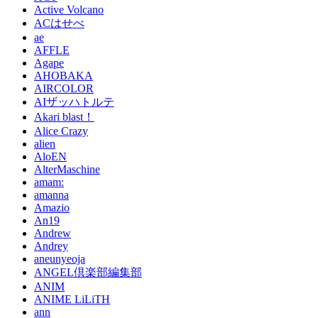
Active Volcano
ACはせべ
ae
AFFLE
Agape
AHOBAKA
AIRCOLOR
AIザッハトルテ
Akari blast！
Alice Crazy
alien
AloEN
AlterMaschine
amam:
amanna
Amazio
An19
Andrew
Andrey
aneunyeoja
ANGEL倶楽部編集部
ANIM
ANIME LiLiTH
ann