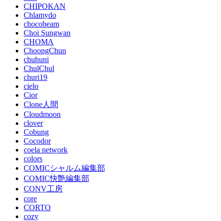
CHIPOKAN
Chlamydo
chocobeam
Choi Sungwan
CHOMA
ChoongChun
chuhuni
ChulChul
churi19
cielo
Cior
Clone人間
Cloudmoon
clover
Cobung
Cocodor
coela network
colors
COMICシャルム編集部
COMIC快艶編集部
CONV工房
core
CORTO
cozy