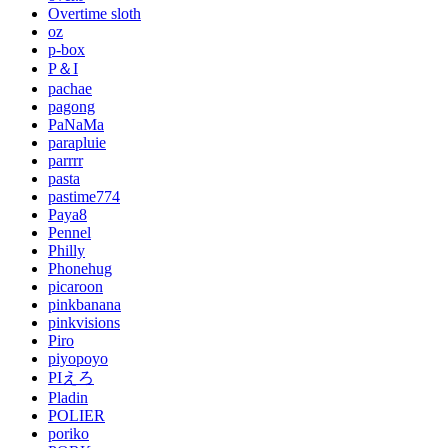
Overtime sloth
oz
p-box
P＆I
pachae
pagong
PaNaMa
parapluie
parrrr
pasta
pastime774
Paya8
Pennel
Philly
Phonehug
picaroon
pinkbanana
pinkvisions
Piro
piyopoyo
PIえろ
Pladin
POLIER
poriko