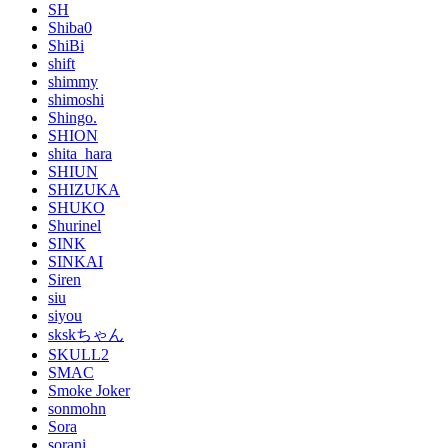
SH
Shiba0
ShiBi
shift
shimmy
shimoshi
Shingo.
SHION
shita_hara
SHIUN
SHIZUKA
SHUKO
Shurinel
SINK
SINKAI
Siren
siu
siyou
skskちゃん
SKULL2
SMAC
Smoke Joker
sonmohn
Sora
sorani