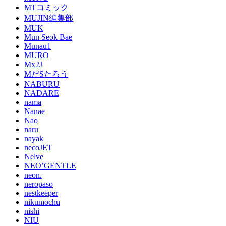
MTコミック
MUJIN編集部
MUK
Mun Seok Bae
Munau1
MURO
Mx2J
MだSたろう
NABURU
NADARE
nama
Nanae
Nao
naru
nayak
necoJET
Nelve
NEO’GENTLE
neon.
neropaso
nestkeeper
nikumochu
nishi
NIU