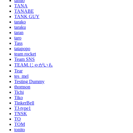
tamio
TANA
TANABE
TANK GUY
tarako
taraku
taran
taro
Tass
tatapopo
team rocket
Team SNS
TEAM.じゃがいも
Tear
tes_mel
Testing Dummy
thomson
Tichi
Tiko
TinkerBell
TJ-type1
TNSK
TO
TOM
tonito