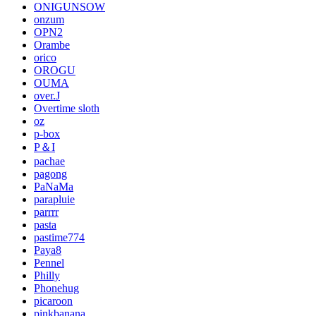
ONIGUNSOW
onzum
OPN2
Orambe
orico
OROGU
OUMA
over.J
Overtime sloth
oz
p-box
P＆I
pachae
pagong
PaNaMa
parapluie
parrrr
pasta
pastime774
Paya8
Pennel
Philly
Phonehug
picaroon
pinkbanana