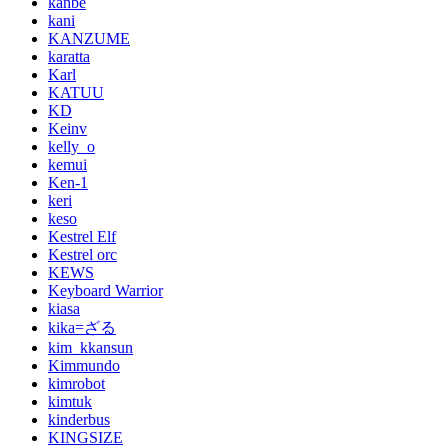
kanbe
kani
KANZUME
karatta
Karl
KATUU
KD
Keinv
kelly_o
kemui
Ken-1
keri
keso
Kestrel Elf
Kestrel orc
KEWS
Keyboard Warrior
kiasa
kika=ざる
kim_kkansun
Kimmundo
kimrobot
kimtuk
kinderbus
KINGSIZE