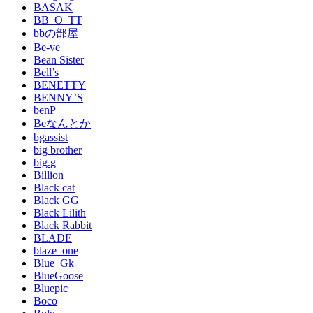
BASAK
BB_O_TT
bbの部屋
Be-ve
Bean Sister
Bell’s
BENETTY
BENNY’S
benP
Beなんとか
bgassist
big brother
big.g
Billion
Black cat
Black GG
Black Lilith
Black Rabbit
BLADE
blaze_one
Blue_Gk
BlueGoose
Bluepic
Boco