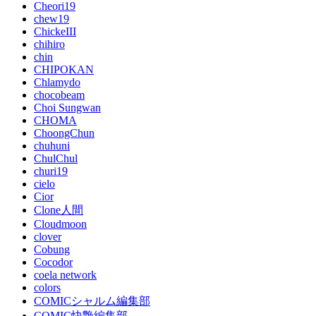
Cheori19
chew19
ChickeIII
chihiro
chin
CHIPOKAN
Chlamydo
chocobeam
Choi Sungwan
CHOMA
ChoongChun
chuhuni
ChulChul
churi19
cielo
Cior
Clone人間
Cloudmoon
clover
Cobung
Cocodor
coela network
colors
COMICシャルム編集部
COMIC快艶編集部