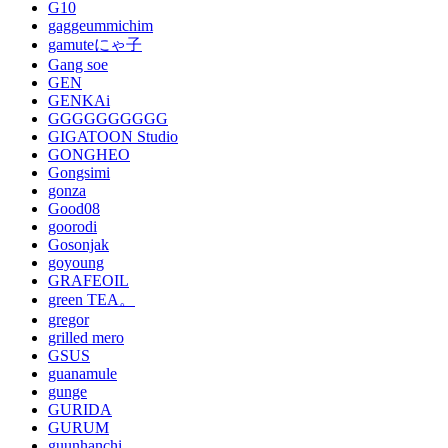
G10
gaggeummichim
gamuteにゃ子
Gang soe
GEN
GENKAi
GGGGGGGGGG
GIGATOON Studio
GONGHEO
Gongsimi
gonza
Good08
goorodi
Gosonjak
goyoung
GRAFEOIL
green TEA。
gregor
grilled mero
GSUS
guanamule
gunge
GURIDA
GURUM
guunhanchi