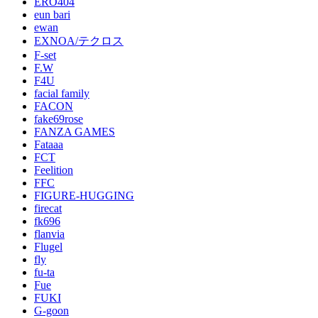
ERO404
eun bari
ewan
EXNOA/テクロス
F-set
F.W
F4U
facial family
FACON
fake69rose
FANZA GAMES
Fataaa
FCT
Feelition
FFC
FIGURE-HUGGING
firecat
fk696
flanvia
Flugel
fly
fu-ta
Fue
FUKI
G-goon