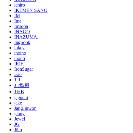
ichiro
IKEMEN SANO
IM
Ima
Imsooa
INAGO
INAZUMA.
IngSook
inkey
inoino
inono
IRIE
IronSugar
isao
J_J
J-2型極
J＆B
jaguchi
jake
JangJinwon
jenny
Jewel
JG
Jiho