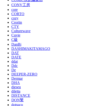
CONV工房
core
CORTO
cozy
Croriin
CTY
Culturewave
Cuvie
C級
DanBi
DASHIMAKITAMAGO
DAT
DATE
ddat
Ddc
De
DEEPER-ZERO
Dermar
DHA
dieseu
diletta
DISTANCE
DON繁
dotsuco