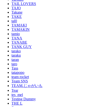
TAIL LOVERS
TAJO
Takane
TAKE
tal0
TAMAKI
TAMAKIN
tamio
TANA
TANABE
TANK GUY
tarako
taraku
taran
taro
Tass
tatapopo
team rocket
Team SNS
TEAM.じゃがいも
Tear
tes_mel
Testing Dummy
THE L