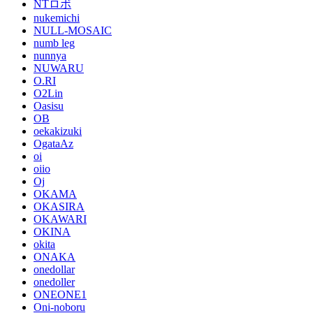
NTロボ
nukemichi
NULL-MOSAIC
numb leg
nunnya
NUWARU
O.RI
O2Lin
Oasisu
OB
oekakizuki
OgataAz
oi
oiio
Oj
OKAMA
OKASIRA
OKAWARI
OKINA
okita
ONAKA
onedollar
onedoller
ONEONE1
Oni-noboru