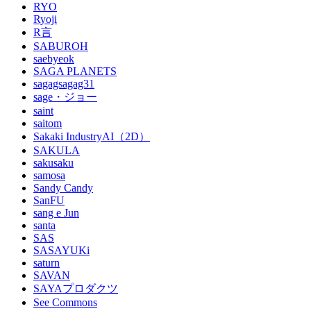
RYO
Ryoji
R言
SABUROH
saebyeok
SAGA PLANETS
sagagsagag31
sage・ジョー
saint
saitom
Sakaki IndustryAI（2D）
SAKULA
sakusaku
samosa
Sandy Candy
SanFU
sang e Jun
santa
SAS
SASAYUKi
saturn
SAVAN
SAYAプロダクツ
See Commons