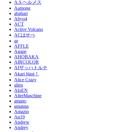
A.S.ヘルメス
Aamong
ababari
Abyo4
ACT
Active Volcano
ACはせべ
ae
AFFLE
Agape
AHOBAKA
AIRCOLOR
AIザッハトルテ
Akari blast！
Alice Crazy
alien
AloEN
AlterMaschine
amam:
amanna
Amazio
An19
Andrew
Andrey