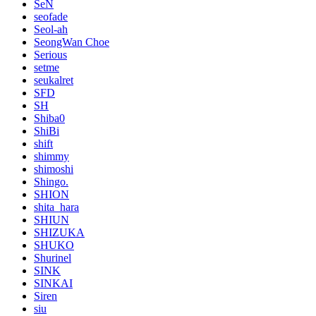
SeN
seofade
Seol-ah
SeongWan Choe
Serious
setme
seukalret
SFD
SH
Shiba0
ShiBi
shift
shimmy
shimoshi
Shingo.
SHION
shita_hara
SHIUN
SHIZUKA
SHUKO
Shurinel
SINK
SINKAI
Siren
siu