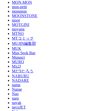
MON-MON
mon-petit
monggun
MOONSTONE
moot
MOTGINI
moyang
MTNO
MTコミック
MUJIN編集部
MUK
Mun Seok Bae
Munau1
MURO
Mx2J
MだSたろう
NABURU
NADARE
nama
Nanae
Nao
naru
nayak
necoJET