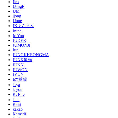
Jiro
JJangE
JJM
jjong
JJune
JKあんまん
Jnine
Jo Yun
JUDER
JUMONJI
Jun
JUNGKKEONGMA
JUNK亀横
JUNN
JUWON
JYUN
Jの覚醒
k-ya
k-you
K.トラ
kaei
Kairi
kakao
Kamadi