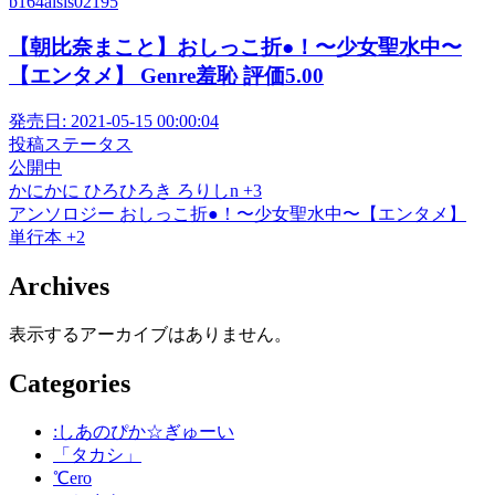
b164aisis02195
【朝比奈まこと】おしっこ折●！〜少女聖水中〜
【エンタメ】 Genre羞恥 評価5.00
発売日:
2021-05-15 00:00:04
投稿ステータス
公開中
かにかに
ひろひろき
ろりしn
+3
アンソロジー
おしっこ折●！〜少女聖水中〜【エンタメ】
単行本
+2
Archives
表示するアーカイブはありません。
Categories
:しあのぴか☆ぎゅーい
「タカシ」
℃ero