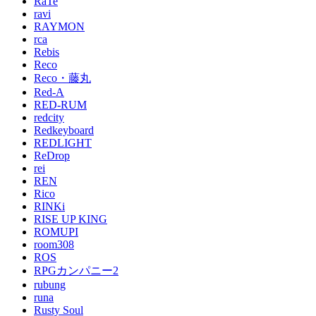
RaTe
ravi
RAYMON
rca
Rebis
Reco
Reco・藤丸
Red-A
RED-RUM
redcity
Redkeyboard
REDLIGHT
ReDrop
rei
REN
Rico
RINKi
RISE UP KING
ROMUPI
room308
ROS
RPGカンパニー2
rubung
runa
Rusty Soul