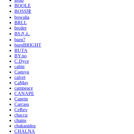
Bolp
BOOLE
BOSS珍
bowalia
BRLL
broiler
BSさん
burn7
burnBRIGHT
BUTA
BY.no
C.Dyce
cabin
Caguya
calvet
CaMay
campeace
CANAPE
Capein
Carcass
CeRev
chaccu
chains
chakanidea
CHALNA