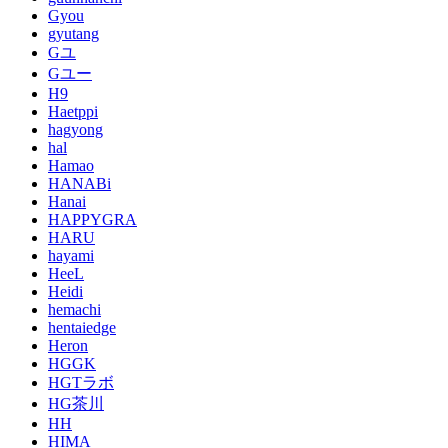
Gyou
gyutang
Gユ
Gユー
H9
Haetppi
hagyong
hal
Hamao
HANABi
Hanai
HAPPYGRA
HARU
hayami
HeeL
Heidi
hemachi
hentaiedge
Heron
HGGK
HGTラボ
HG茶川
HH
HIMA