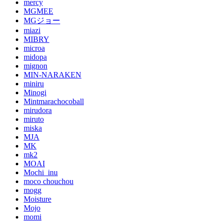
mercy
MGMEE
MGジョー
miazi
MIBRY
microa
midopa
mignon
MIN-NARAKEN
miniru
Minogi
Mintmarachocoball
mirudora
miruto
miska
MJA
MK
mk2
MOAI
Mochi_inu
moco chouchou
mogg
Moisture
Mojo
momi