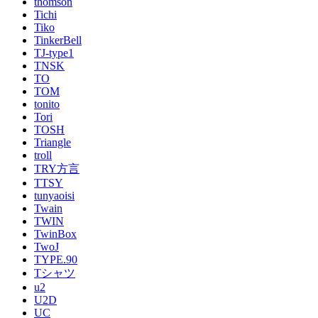
thomson
Tichi
Tiko
TinkerBell
TJ-type1
TNSK
TO
TOM
tonito
Tori
TOSH
Triangle
troll
TRY方言
TTSY
tunyaoisi
Twain
TWIN
TwinBox
TwoJ
TYPE.90
Tシャツ
u2
U2D
UC