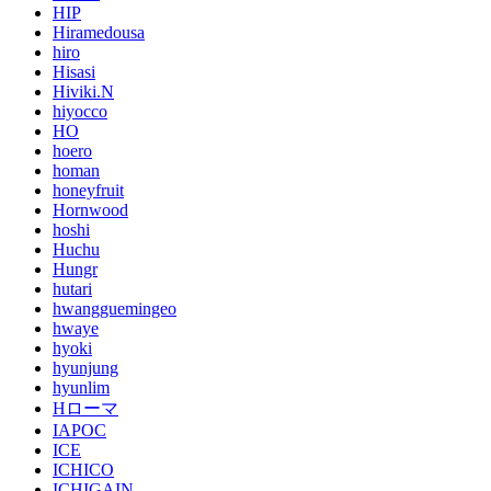
HIP
Hiramedousa
hiro
Hisasi
Hiviki.N
hiyocco
HO
hoero
homan
honeyfruit
Hornwood
hoshi
Huchu
Hungr
hutari
hwangguemingeo
hwaye
hyoki
hyunjung
hyunlim
Hローマ
IAPOC
ICE
ICHICO
ICHIGAIN