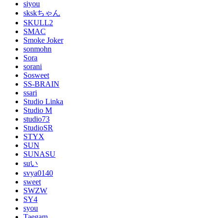
siyou
skskちゃん
SKULL2
SMAC
Smoke Joker
sonmohn
Sora
sorani
Sosweet
SS-BRAIN
ssari
Studio Linka
Studio M
studio73
StudioSR
STYX
SUN
SUNASU
suい
svya0140
sweet
SWZW
SY4
syou
Taegam