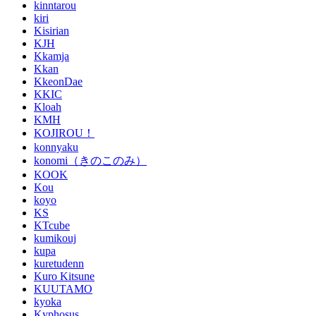
kinntarou
kiri
Kisirian
KJH
Kkamja
Kkan
KkeonDae
KKIC
Kloah
KMH
KOJIROU！
konnyaku
konomi（きのこのみ）
KOOK
Kou
koyo
KS
KTcube
kumikouj
kupa
kuretudenn
Kuro Kitsune
KUUTAMO
kyoka
Kyphosus