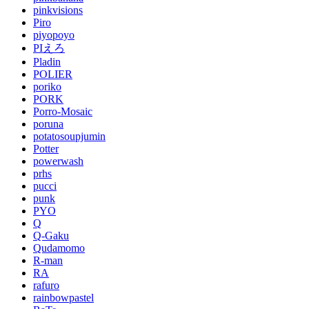
pinkvisions
Piro
piyopoyo
PIえろ
Pladin
POLIER
poriko
PORK
Porro-Mosaic
poruna
potatosoupjumin
Potter
powerwash
prhs
pucci
punk
PYO
Q
Q-Gaku
Qudamomo
R-man
RA
rafuro
rainbowpastel