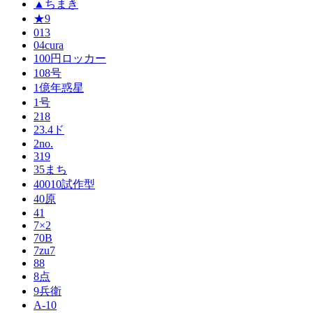
▲ちまき
★9
013
04cura
100円ロッカー
108号
1億年惑星
1号
218
23.4ド
2no.
319
35まち
40010試作型
40原
41
7×2
70B
7zu7
88
8点
9兵衛
A-10