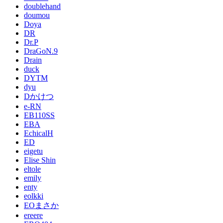
doublehand
doumou
Doya
DR
Dr.P
DraGoN.9
Drain
duck
DYTM
dyu
Dかけつ
e-RN
EB110SS
EBA
EchicalH
ED
eigetu
Elise Shin
eltole
emily
enty
eolkki
EOまさか
ereere