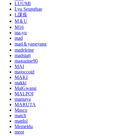
LUUMI
Lyu Seungbae
L課長
M＆U
M16
ma-yu
mad
mad＆yangyang
madeleine
madstart
magazine90
MAI
majoccoid
MAKI
makki
MalGwang
MALPOI
mamaya
MARUTA
Masco
match
matdol
Memeldu
ment