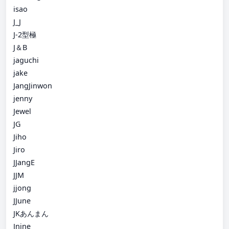
isao
J_J
J-2型極
J＆B
jaguchi
jake
JangJinwon
jenny
Jewel
JG
Jiho
Jiro
JJangE
JJM
jjong
JJune
JKあんまん
Jnine