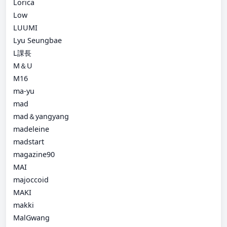
Lorica
Low
LUUMI
Lyu Seungbae
L課長
M＆U
M16
ma-yu
mad
mad＆yangyang
madeleine
madstart
magazine90
MAI
majoccoid
MAKI
makki
MalGwang