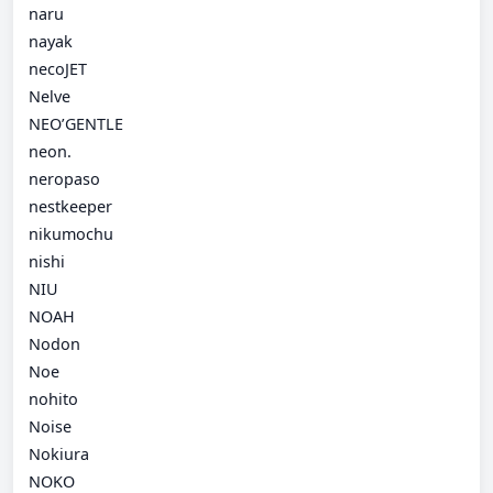
naru
nayak
necoJET
Nelve
NEO’GENTLE
neon.
neropaso
nestkeeper
nikumochu
nishi
NIU
NOAH
Nodon
Noe
nohito
Noise
Nokiura
NOKO