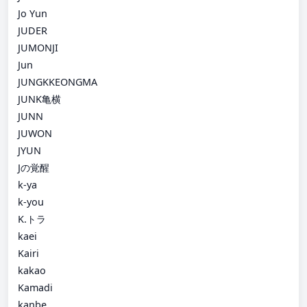
Jo Yun
JUDER
JUMONJI
Jun
JUNGKKEONGMA
JUNK亀横
JUNN
JUWON
JYUN
Jの覚醒
k-ya
k-you
K.トラ
kaei
Kairi
kakao
Kamadi
kanbe