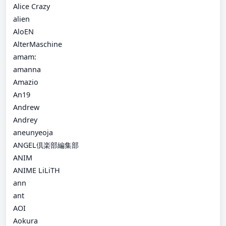
Alice Crazy
alien
AloEN
AlterMaschine
amam:
amanna
Amazio
An19
Andrew
Andrey
aneunyeoja
ANGEL倶楽部編集部
ANIM
ANIME LiLiTH
ann
ant
AOI
Aokura