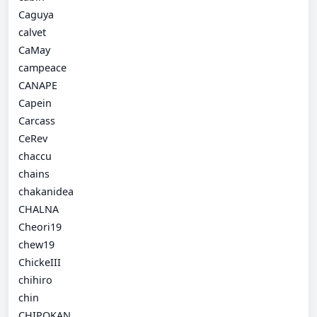
Caguya
calvet
CaMay
campeace
CANAPE
Capein
Carcass
CeRev
chaccu
chains
chakanidea
CHALNA
Cheori19
chew19
ChickeIII
chihiro
chin
CHIPOKAN