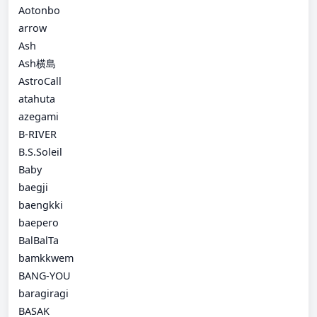
Aotonbo
arrow
Ash
Ash横島
AstroCall
atahuta
azegami
B-RIVER
B.S.Soleil
Baby
baegji
baengkki
baepero
BalBalTa
bamkkwem
BANG-YOU
baragiragi
BASAK