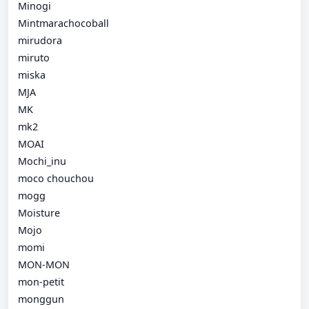
Minogi
Mintmarachocoball
mirudora
miruto
miska
MJA
MK
mk2
MOAI
Mochi_inu
moco chouchou
mogg
Moisture
Mojo
momi
MON-MON
mon-petit
monggun