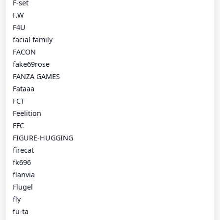
F-set
F.W
F4U
facial family
FACON
fake69rose
FANZA GAMES
Fataaa
FCT
Feelition
FFC
FIGURE-HUGGING
firecat
fk696
flanvia
Flugel
fly
fu-ta