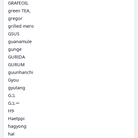
GRAFEOIL
green TEA。
gregor
grilled mero
GSUS
guanamule
gunge
GURIDA
GURUM
guunhanchi
Gyou
gyutang
Gユ
Gユー
H9
Haetppi
hagyong
hal