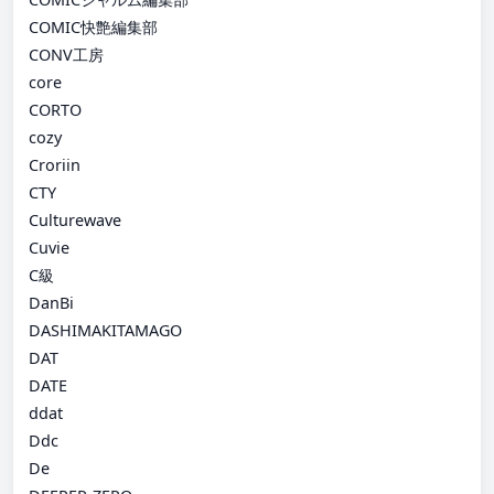
COMIC快艶編集部
CONV工房
core
CORTO
cozy
Croriin
CTY
Culturewave
Cuvie
C級
DanBi
DASHIMAKITAMAGO
DAT
DATE
ddat
Ddc
De