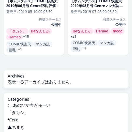
【ホムンクルス】COMIC快楽天
【ホムンクルス】COMIC快楽天
2019年06月号 Genre巨乳 評価
2019年08月号 Genreマンガ誌 評
4.29
価3.80
発売日:
2019-05-10 00:03:50
発売日:
2019-07-05 00:03:50
投稿ステータス
投稿ステータス
公開中
公開中
「タカシ」
Beなんとか
Beなんとか
Hamao
mogg
+19
+21
Hamao
COMIC快楽天
マンガ誌
COMIC快楽天
マンガ誌
+1
巨乳
+1
巨乳
Archives
表示するアーカイブはありません。
Categories
:しあのぴか☆ぎゅーい
「タカシ」
℃ero
▲ちまき