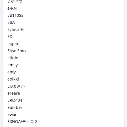
Dかけつ
e-RN
EB110SS
EBA
EchicalH
ED
eigetu
Elise Shin
eltole
emily
enty
eolkki
EOまさか
ereere
ERO404
eun bari
ewan
EXNOA/テクロス