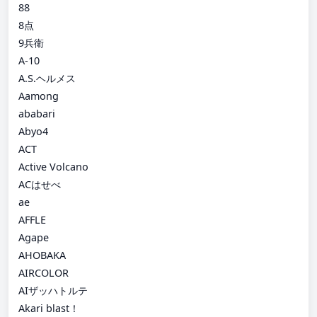
88
8点
9兵衛
A-10
A.S.ヘルメス
Aamong
ababari
Abyo4
ACT
Active Volcano
ACはせべ
ae
AFFLE
Agape
AHOBAKA
AIRCOLOR
AIザッハトルテ
Akari blast！