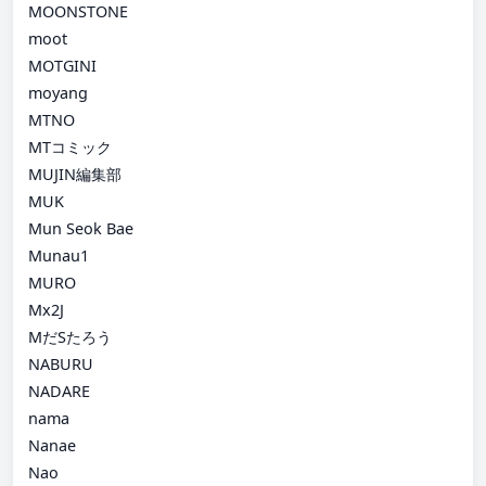
MOONSTONE
moot
MOTGINI
moyang
MTNO
MTコミック
MUJIN編集部
MUK
Mun Seok Bae
Munau1
MURO
Mx2J
MだSたろう
NABURU
NADARE
nama
Nanae
Nao