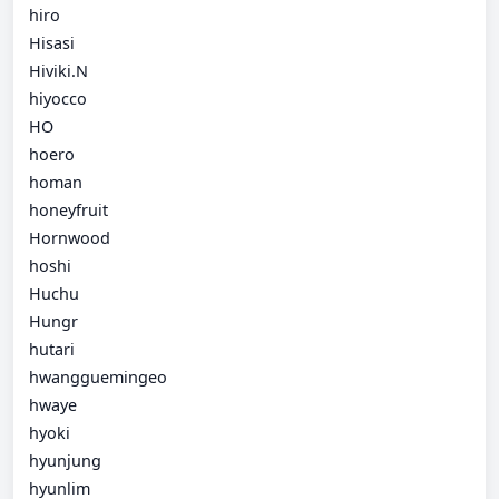
hiro
Hisasi
Hiviki.N
hiyocco
HO
hoero
homan
honeyfruit
Hornwood
hoshi
Huchu
Hungr
hutari
hwangguemingeo
hwaye
hyoki
hyunjung
hyunlim