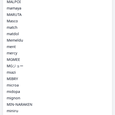
MALPOI
mamaya
MARUTA
Masco
match
matdol
Memeldu
ment
mercy
MGMEE
MGジョー
miazi
MIBRY
microa
midopa
mignon
MIN-NARAKEN
miniru