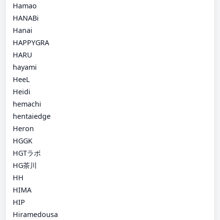
Hamao
HANABi
Hanai
HAPPYGRA
HARU
hayami
HeeL
Heidi
hemachi
hentaiedge
Heron
HGGK
HGTラボ
HG茶川
HH
HIMA
HIP
Hiramedousa