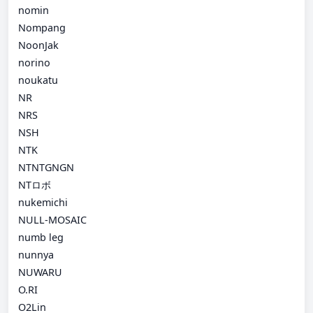
nomin
Nompang
NoonJak
norino
noukatu
NR
NRS
NSH
NTK
NTNTGNGN
NTロボ
nukemichi
NULL-MOSAIC
numb leg
nunnya
NUWARU
O.RI
O2Lin