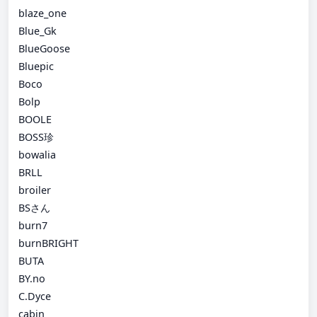
blaze_one
Blue_Gk
BlueGoose
Bluepic
Boco
Bolp
BOOLE
BOSS珍
bowalia
BRLL
broiler
BSさん
burn7
burnBRIGHT
BUTA
BY.no
C.Dyce
cabin