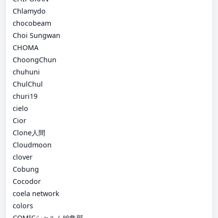
Chlamydo
chocobeam
Choi Sungwan
CHOMA
ChoongChun
chuhuni
ChulChul
churi19
cielo
Cior
Clone人間
Cloudmoon
clover
Cobung
Cocodor
coela network
colors
COMICシャルム編集部