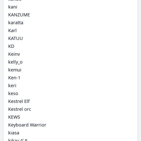
kani
KANZUME
karatta
Karl
KATUU
KD
Keinv
kelly_o
kemui
Ken-1
keri
keso
Kestrel Elf
Kestrel orc
KEWS
Keyboard Warrior
kiasa
kika=ざる