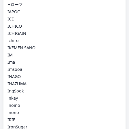
Hローマ
IAPOC
ICE
ICHICO
ICHIGAIN
ichiro
IKEMEN SANO
IM
Ima
Imsooa
INAGO
INAZUMA.
IngSook
inkey
inoino
inono
IRIE
IronSugar