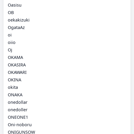
Oasisu
OB
oekakizuki
OgataAz
oi
oiio
Oj
OKAMA
OKASIRA
OKAWARI
OKINA
okita
ONAKA
onedollar
onedoller
ONEONE1
Oni-noboru
ONIGUNSOW