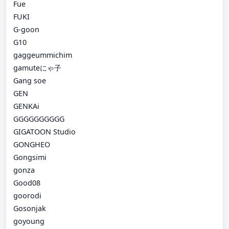
Fue
FUKI
G-goon
G10
gaggeummichim
gamuteにゃ子
Gang soe
GEN
GENKAi
GGGGGGGGGG
GIGATOON Studio
GONGHEO
Gongsimi
gonza
Good08
goorodi
Gosonjak
goyoung