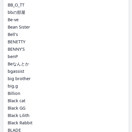
BB_O_TT
bbの部屋
Be-ve
Bean Sister
Bell’s
BENETTY
BENNY’S
benP
Beなんとか
bgassist
big brother
big.g
Billion
Black cat
Black GG
Black Lilith
Black Rabbit
BLADE