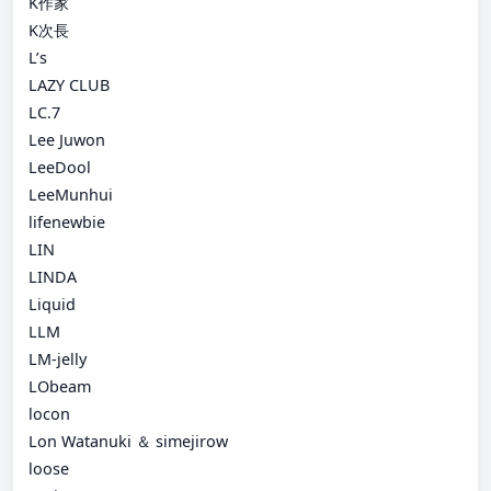
K作家
K次長
L’s
LAZY CLUB
LC.7
Lee Juwon
LeeDool
LeeMunhui
lifenewbie
LIN
LINDA
Liquid
LLM
LM-jelly
LObeam
locon
Lon Watanuki ＆ simejirow
loose