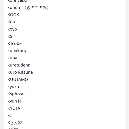
konnyaku
konomi（きのこのみ）
KOOK
Kou
koyo
KS
KTcube
kumikouj
kupa
kuretudenn
Kuro Kitsune
KUUTAMO
kyoka
Kyphosus
kyun ja
KYUTA
kz
Kさん家