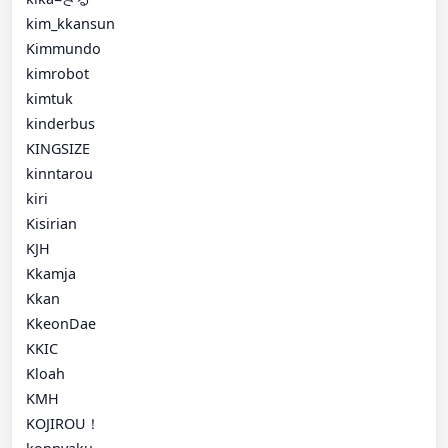
kim_kkansun
Kimmundo
kimrobot
kimtuk
kinderbus
KINGSIZE
kinntarou
kiri
Kisirian
KJH
Kkamja
Kkan
KkeonDae
KKIC
Kloah
KMH
KOJIROU！