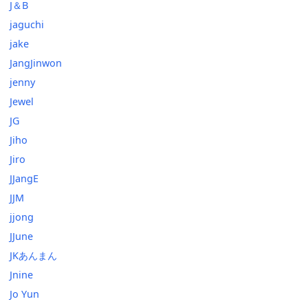
J＆B
jaguchi
jake
JangJinwon
jenny
Jewel
JG
Jiho
Jiro
JJangE
JJM
jjong
JJune
JKあんまん
Jnine
Jo Yun