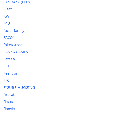
EXNOA/テクロス
F-set
F.W
F4U
facial family
FACON
fake69rose
FANZA GAMES
Fataaa
FCT
Feelition
FFC
FIGURE-HUGGING
firecat
fk696
flanvia