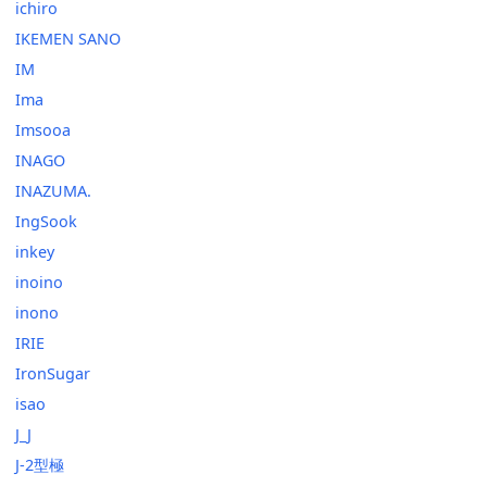
ichiro
IKEMEN SANO
IM
Ima
Imsooa
INAGO
INAZUMA.
IngSook
inkey
inoino
inono
IRIE
IronSugar
isao
J_J
J-2型極