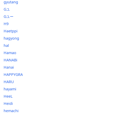
gyutang
Gユ
Gユー
H9
Haetppi
hagyong
hal
Hamao
HANABi
Hanai
HAPPYGRA
HARU
hayami
HeeL
Heidi
hemachi