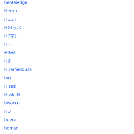
hentaiedge
Heron
HGGK
HGTラボ
HG茶川
HH
HIMA
HIP
Hiramedousa
hiro
Hisasi
Hiviki.N
hiyocco
HO
hoero
homan