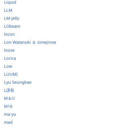
Liquid
LLM
LM-jelly
LObeam
locon
Lon Watanuki ＆ simejirow
loose
Lorica
Low
LUUMI
Lyu Seungbae
L課長
M＆U
M16
ma-yu
mad