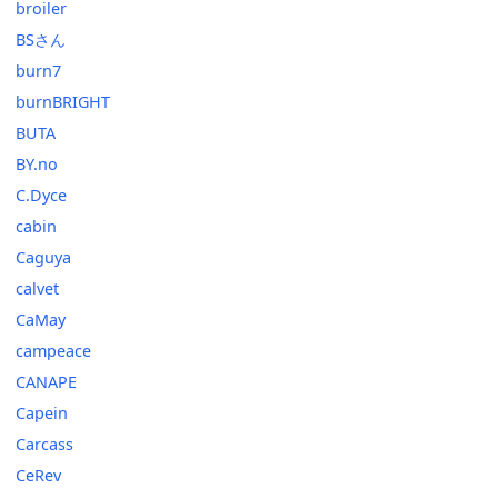
broiler
BSさん
burn7
burnBRIGHT
BUTA
BY.no
C.Dyce
cabin
Caguya
calvet
CaMay
campeace
CANAPE
Capein
Carcass
CeRev