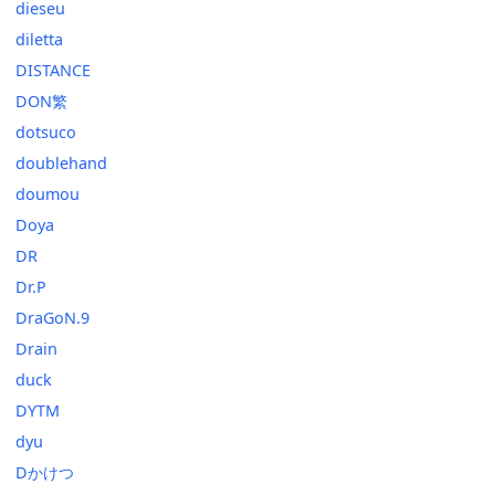
dieseu
diletta
DISTANCE
DON繁
dotsuco
doublehand
doumou
Doya
DR
Dr.P
DraGoN.9
Drain
duck
DYTM
dyu
Dかけつ