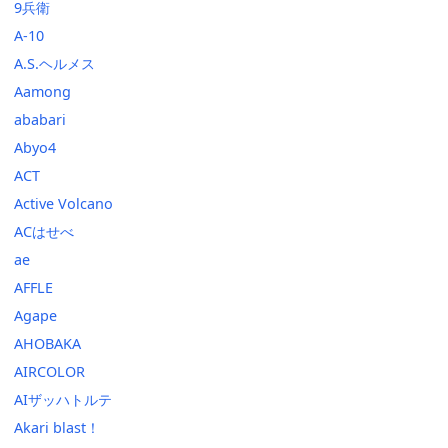
9兵衛
A-10
A.S.ヘルメス
Aamong
ababari
Abyo4
ACT
Active Volcano
ACはせべ
ae
AFFLE
Agape
AHOBAKA
AIRCOLOR
AIザッハトルテ
Akari blast！