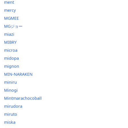
ment
mercy
MGMEE
MGジョー
miazi
MIBRY
microa
midopa
mignon
MIN-NARAKEN
miniru
Minogi
Mintmarachocoball
mirudora
miruto
miska