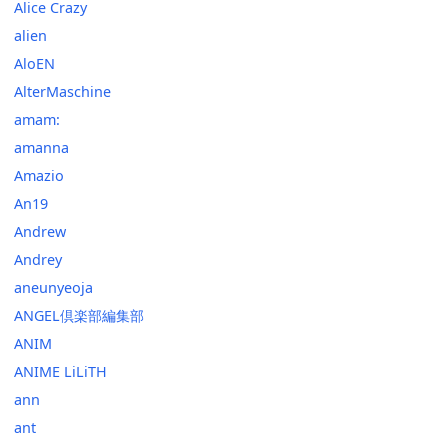
Alice Crazy
alien
AloEN
AlterMaschine
amam:
amanna
Amazio
An19
Andrew
Andrey
aneunyeoja
ANGEL倶楽部編集部
ANIM
ANIME LiLiTH
ann
ant