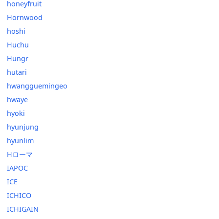
honeyfruit
Hornwood
hoshi
Huchu
Hungr
hutari
hwangguemingeo
hwaye
hyoki
hyunjung
hyunlim
Hローマ
IAPOC
ICE
ICHICO
ICHIGAIN