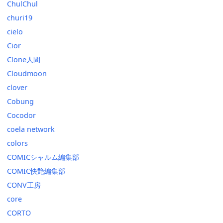
ChulChul
churi19
cielo
Cior
Clone人間
Cloudmoon
clover
Cobung
Cocodor
coela network
colors
COMICシャルム編集部
COMIC快艶編集部
CONV工房
core
CORTO