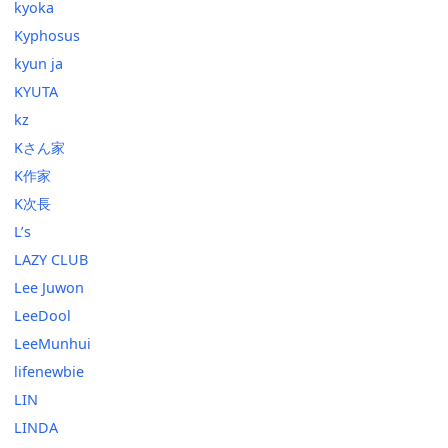
kyoka
Kyphosus
kyun ja
KYUTA
kz
Kさん家
K作家
K次長
L’s
LAZY CLUB
Lee Juwon
LeeDool
LeeMunhui
lifenewbie
LIN
LINDA