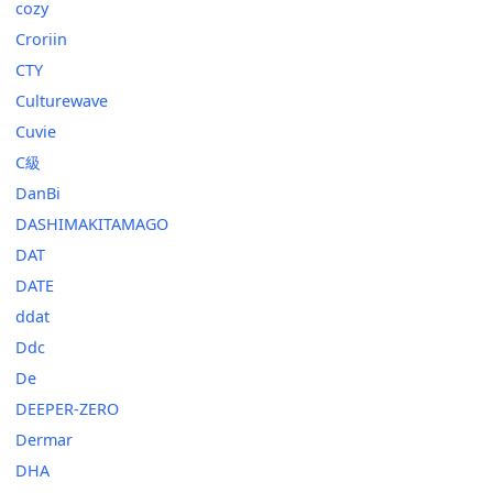
cozy
Croriin
CTY
Culturewave
Cuvie
C級
DanBi
DASHIMAKITAMAGO
DAT
DATE
ddat
Ddc
De
DEEPER-ZERO
Dermar
DHA