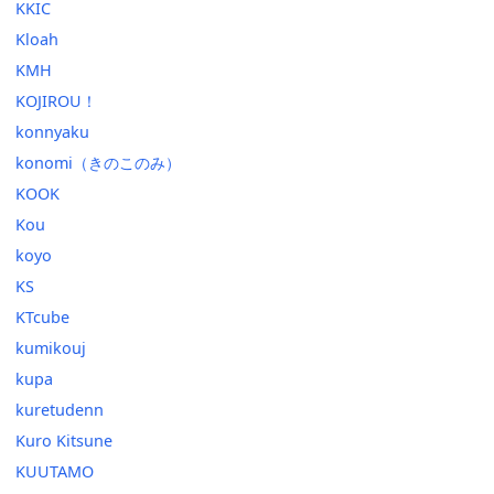
KKIC
Kloah
KMH
KOJIROU！
konnyaku
konomi（きのこのみ）
KOOK
Kou
koyo
KS
KTcube
kumikouj
kupa
kuretudenn
Kuro Kitsune
KUUTAMO