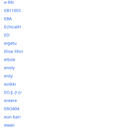
e-RN
EB110SS
EBA
EchicalH
ED
eigetu
Elise Shin
eltole
emily
enty
eolkki
EOまさか
ereere
ERO404
eun bari
ewan