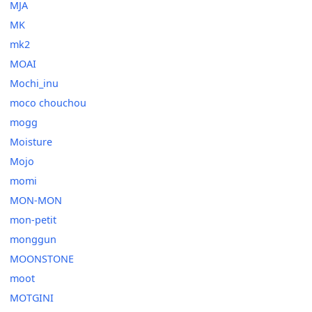
MJA
MK
mk2
MOAI
Mochi_inu
moco chouchou
mogg
Moisture
Mojo
momi
MON-MON
mon-petit
monggun
MOONSTONE
moot
MOTGINI