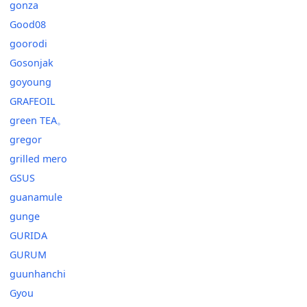
gonza
Good08
goorodi
Gosonjak
goyoung
GRAFEOIL
green TEA。
gregor
grilled mero
GSUS
guanamule
gunge
GURIDA
GURUM
guunhanchi
Gyou