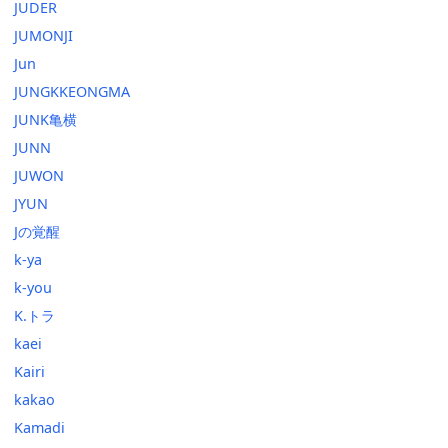
JUDER
JUMONJI
Jun
JUNGKKEONGMA
JUNK亀横
JUNN
JUWON
JYUN
Jの覚醒
k-ya
k-you
K.トラ
kaei
Kairi
kakao
Kamadi