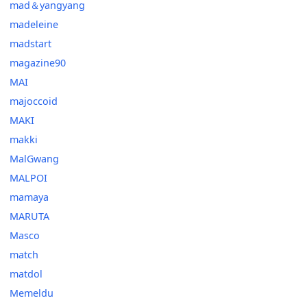
mad＆yangyang
madeleine
madstart
magazine90
MAI
majoccoid
MAKI
makki
MalGwang
MALPOI
mamaya
MARUTA
Masco
match
matdol
Memeldu