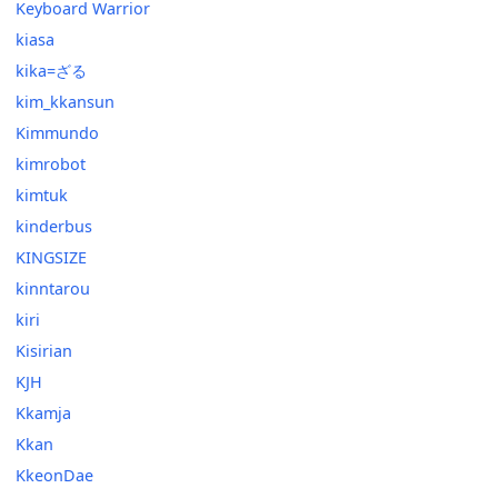
Keyboard Warrior
kiasa
kika=ざる
kim_kkansun
Kimmundo
kimrobot
kimtuk
kinderbus
KINGSIZE
kinntarou
kiri
Kisirian
KJH
Kkamja
Kkan
KkeonDae