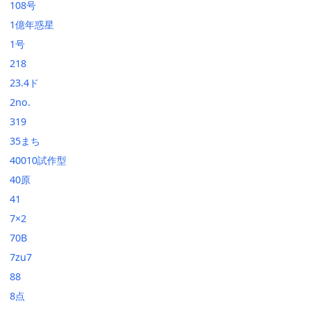
108号
1億年惑星
1号
218
23.4ド
2no.
319
35まち
40010試作型
40原
41
7×2
70B
7zu7
88
8点