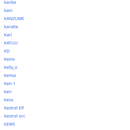
kanbe
kani
KANZUME
karatta
Karl
KATUU
KD
Keinv
kelly_o
kemui
Ken-1
keri
keso
Kestrel Elf
Kestrel orc
KEWS