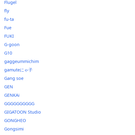
Flugel
fly
fu-ta
Fue
FUKI
G-goon
G10
gaggeummichim
gamuteにゃ子
Gang soe
GEN
GENKAi
GGGGGGGGGG
GIGATOON Studio
GONGHEO
Gongsimi