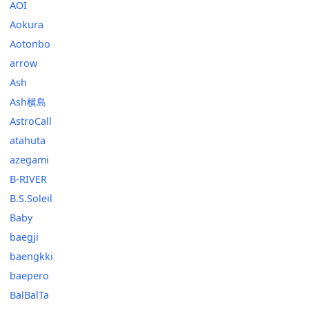
AOI
Aokura
Aotonbo
arrow
Ash
Ash横島
AstroCall
atahuta
azegami
B-RIVER
B.S.Soleil
Baby
baegji
baengkki
baepero
BalBalTa