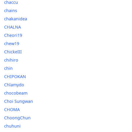
chaccu
chains
chakanidea
CHALNA
Cheori19
chew19
ChickeIII
chihiro
chin
CHIPOKAN
Chlamydo
chocobeam
Choi Sungwan
CHOMA
ChoongChun
chuhuni