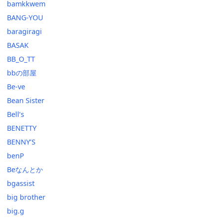
bamkkwem
BANG-YOU
baragiragi
BASAK
BB_O_TT
bbの部屋
Be-ve
Bean Sister
Bell’s
BENETTY
BENNY’S
benP
Beなんとか
bgassist
big brother
big.g