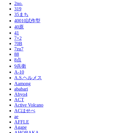
2no.
319
35まち
40010試作型
40原
41
7×2
70B
7zu7
88
8点
9兵衛
A-10
A.S.ヘルメス
Aamong
ababari
Abyo4
ACT
Active Volcano
ACはせべ
ae
AFFLE
Agape
AHOBAKA