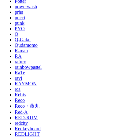
Potter
powerwash
prhs
pucci
punk
PYO
Q
Q-Gaku
Qudamomo
R-man
RA
rafuro
rainbowpastel
RaTe
ravi
RAYMON
rca
Rebis
Reco
Reco・藤丸
Red-A
RED-RUM
redcity
Redkeyboard
REDLIGHT