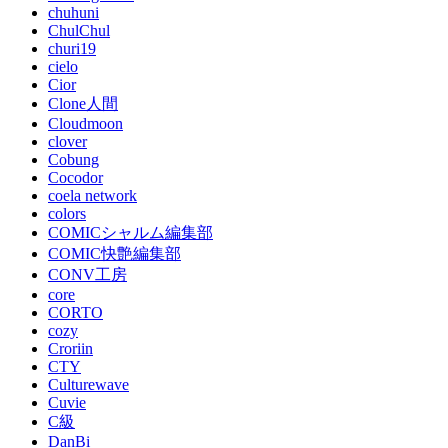
chuhuni
ChulChul
churi19
cielo
Cior
Clone人間
Cloudmoon
clover
Cobung
Cocodor
coela network
colors
COMICシャルム編集部
COMIC快艶編集部
CONV工房
core
CORTO
cozy
Croriin
CTY
Culturewave
Cuvie
C級
DanBi