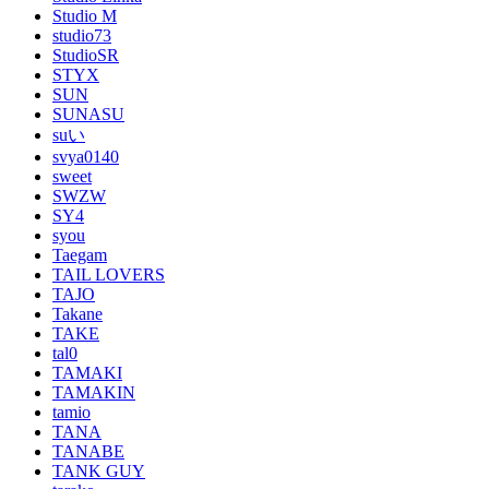
Studio M
studio73
StudioSR
STYX
SUN
SUNASU
suい
svya0140
sweet
SWZW
SY4
syou
Taegam
TAIL LOVERS
TAJO
Takane
TAKE
tal0
TAMAKI
TAMAKIN
tamio
TANA
TANABE
TANK GUY