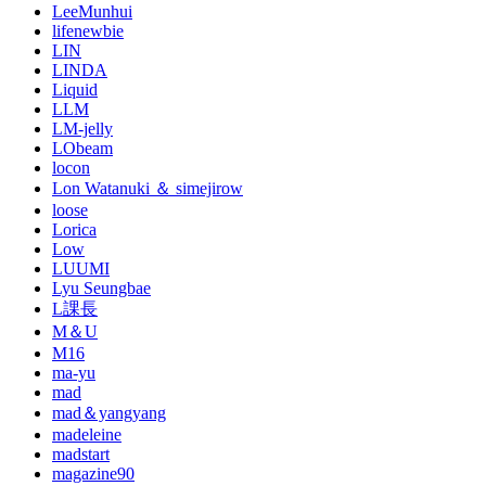
LeeMunhui
lifenewbie
LIN
LINDA
Liquid
LLM
LM-jelly
LObeam
locon
Lon Watanuki ＆ simejirow
loose
Lorica
Low
LUUMI
Lyu Seungbae
L課長
M＆U
M16
ma-yu
mad
mad＆yangyang
madeleine
madstart
magazine90