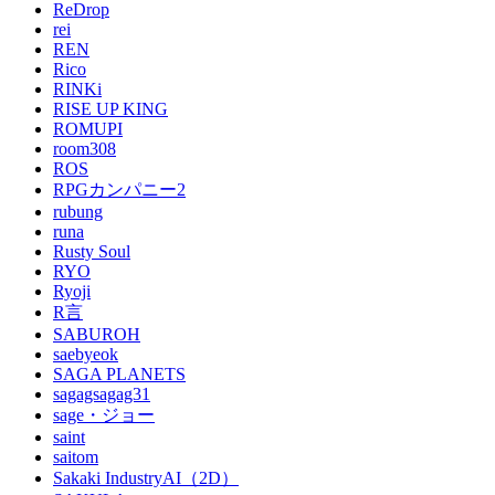
ReDrop
rei
REN
Rico
RINKi
RISE UP KING
ROMUPI
room308
ROS
RPGカンパニー2
rubung
runa
Rusty Soul
RYO
Ryoji
R言
SABUROH
saebyeok
SAGA PLANETS
sagagsagag31
sage・ジョー
saint
saitom
Sakaki IndustryAI（2D）