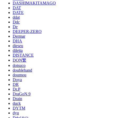
DASHIMAKITAMAGO
DAT
DATE
ddat
Ddc
De
DEEPER-ZERO
Dermar
DHA
dieseu
diletta
DISTANCE
DON繁
dotsuco
doublehand
doumou
Doya
DR
Dr.P
DraGoN.9
Drain
duck
DYTM
dyu
Dかけつ