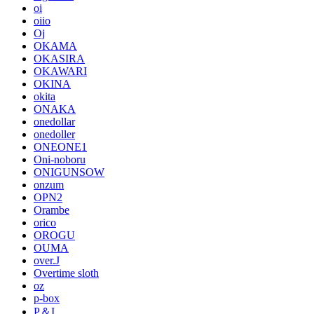
oi
oiio
Oj
OKAMA
OKASIRA
OKAWARI
OKINA
okita
ONAKA
onedollar
onedoller
ONEONE1
Oni-noboru
ONIGUNSOW
onzum
OPN2
Orambe
orico
OROGU
OUMA
over.J
Overtime sloth
oz
p-box
P＆I