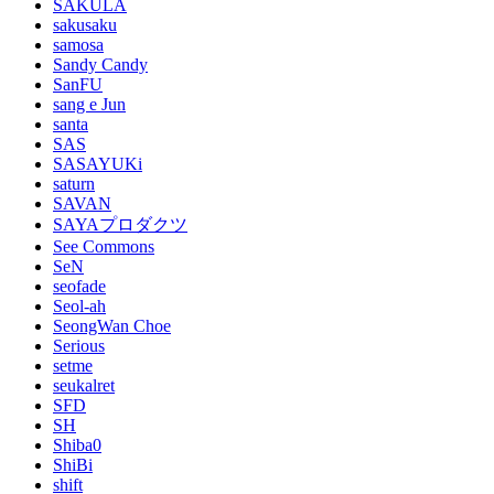
SAKULA
sakusaku
samosa
Sandy Candy
SanFU
sang e Jun
santa
SAS
SASAYUKi
saturn
SAVAN
SAYAプロダクツ
See Commons
SeN
seofade
Seol-ah
SeongWan Choe
Serious
setme
seukalret
SFD
SH
Shiba0
ShiBi
shift