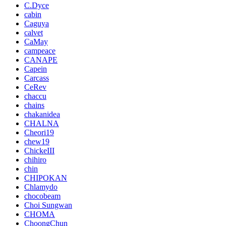
C.Dyce
cabin
Caguya
calvet
CaMay
campeace
CANAPE
Capein
Carcass
CeRev
chaccu
chains
chakanidea
CHALNA
Cheori19
chew19
ChickeIII
chihiro
chin
CHIPOKAN
Chlamydo
chocobeam
Choi Sungwan
CHOMA
ChoongChun