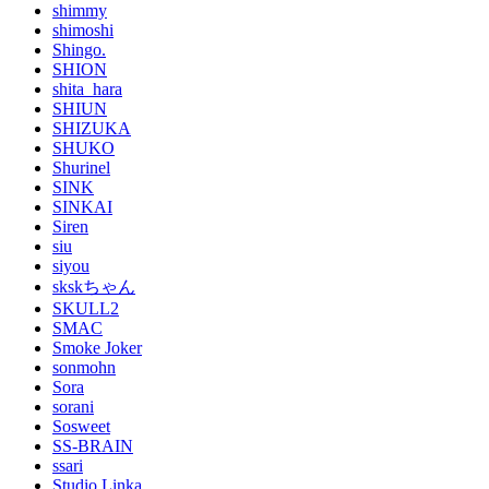
shimmy
shimoshi
Shingo.
SHION
shita_hara
SHIUN
SHIZUKA
SHUKO
Shurinel
SINK
SINKAI
Siren
siu
siyou
skskちゃん
SKULL2
SMAC
Smoke Joker
sonmohn
Sora
sorani
Sosweet
SS-BRAIN
ssari
Studio Linka