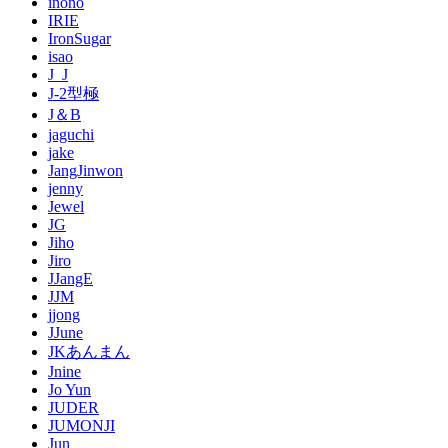
inono
IRIE
IronSugar
isao
J_J
J-2型極
J＆B
jaguchi
jake
JangJinwon
jenny
Jewel
JG
Jiho
Jiro
JJangE
JJM
jjong
JJune
JKあんまん
Jnine
Jo Yun
JUDER
JUMONJI
Jun