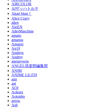
AIRCOLOR
AIザッハトルテ
Akari blast！
Alice Crazy
alien
AloEN
AlterMaschine
amam:
amanna
Amazio
An19
Andrew
Andrey
aneunyeoja
ANGEL倶楽部編集部
ANIM
ANIME LiLiTH
ann
ant
AOI
Aokura
Aotonbo
arrow
Ash