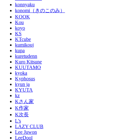
konnyaku
konomi（きのこのみ）
KOOK
Kou
koyo
KS
KTcube
kumikouj
kupa
kuretudenn
Kuro Kitsune
KUUTAMO
kyoka
Kyphosus
kyun ja
KYUTA
kz
Kさん家
K作家
K次長
L’s
LAZY CLUB
Lee Juwon
LeeDool