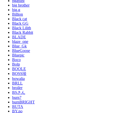
bgassist
big brother
big.g
Billion
Black cat
Black GG
Black Lilith
Black Rabbit
BLADE
blaze_one
Blue_Gk
BlueGoose
Bluepic
Boco
Bolp
BOOLE
BOSS珍
bowalia
BRLL
broiler
BSさん
burn7
burnBRIGHT
BUTA
BY.no