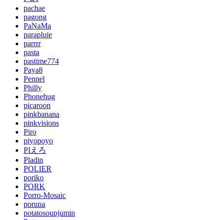
pachae
pagong
PaNaMa
parapluie
parrrr
pasta
pastime774
Paya8
Pennel
Philly
Phonehug
picaroon
pinkbanana
pinkvisions
Piro
piyopoyo
PIえろ
Pladin
POLIER
poriko
PORK
Porro-Mosaic
poruna
potatosoupjumin