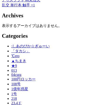
アリスソフト
時丸佳久
乱交
単行本
触手
+1
Archives
表示するアーカイブはありません。
Categories
:しあのぴか☆ぎゅーい
「タカシ」
℃ero
▲ちまき
★9
013
04cura
100円ロッカー
108号
1億年惑星
1号
218
23.4ド