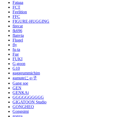
Fataaa
FCT
Feelition
FFC
FIGURE-HUGGING
firecat
fk696
flanvia
Flugel
fly
fu-ta
Fue
FUKI
G-goon
G10
gaggeummichim
gamuteにゃ子
Gang soe
GEN
GENKAi
GGGGGGGGGG
GIGATOON Studio
GONGHEO
Gongsimi
gonza