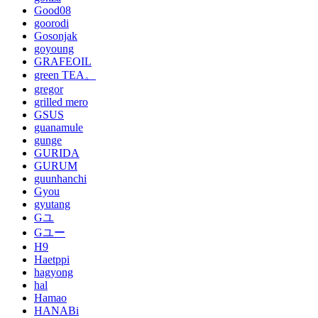
Good08
goorodi
Gosonjak
goyoung
GRAFEOIL
green TEA。
gregor
grilled mero
GSUS
guanamule
gunge
GURIDA
GURUM
guunhanchi
Gyou
gyutang
Gユ
Gユー
H9
Haetppi
hagyong
hal
Hamao
HANABi