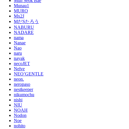
Mun Seok Bae
Munau1
MURO
Mx2J
MだSたろう
NABURU
NADARE
nama
Nanae
Nao
naru
nayak
necoJET
Nelve
NEO’GENTLE
neon.
neropaso
nestkeeper
nikumochu
nishi
NIU
NOAH
Nodon
Noe
nohito