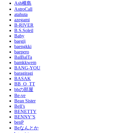
Ash横島
AstroCall
atahuta
azegami
B-RIVER
B.S.Soleil
Baby
baegji
baengkki
baepero
BalBalTa
bamkkwem
BANG-YOU
baragiragi
BASAK
BB_O_TT
bbの部屋
Be-ve
Bean Sister
Bell’s
BENETTY
BENNY’S
benP
Beなんとか