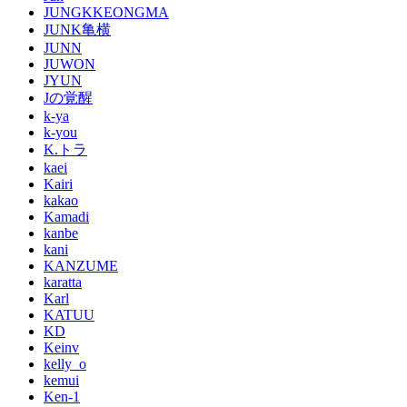
JUNGKKEONGMA
JUNK亀横
JUNN
JUWON
JYUN
Jの覚醒
k-ya
k-you
K.トラ
kaei
Kairi
kakao
Kamadi
kanbe
kani
KANZUME
karatta
Karl
KATUU
KD
Keinv
kelly_o
kemui
Ken-1