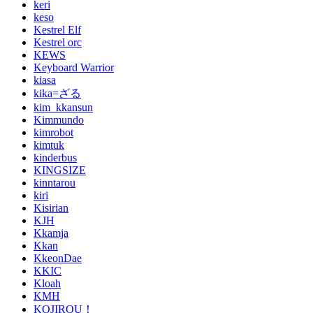
keri
keso
Kestrel Elf
Kestrel orc
KEWS
Keyboard Warrior
kiasa
kika=ざる
kim_kkansun
Kimmundo
kimrobot
kimtuk
kinderbus
KINGSIZE
kinntarou
kiri
Kisirian
KJH
Kkamja
Kkan
KkeonDae
KKIC
Kloah
KMH
KOJIROU！