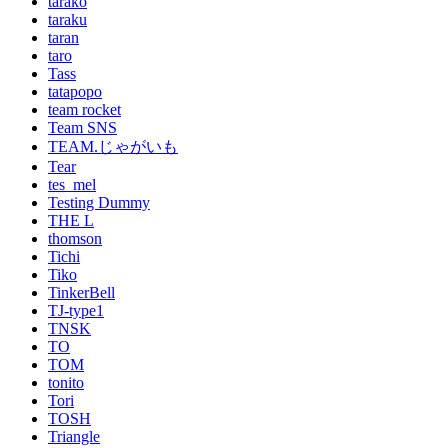
tarako
taraku
taran
taro
Tass
tatapopo
team rocket
Team SNS
TEAM.じゃがいも
Tear
tes_mel
Testing Dummy
THE L
thomson
Tichi
Tiko
TinkerBell
TJ-type1
TNSK
TO
TOM
tonito
Tori
TOSH
Triangle