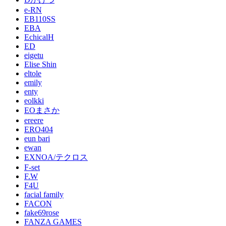
e-RN
EB110SS
EBA
EchicalH
ED
eigetu
Elise Shin
eltole
emily
enty
eolkki
EOまさか
ereere
ERO404
eun bari
ewan
EXNOA/テクロス
F-set
F.W
F4U
facial family
FACON
fake69rose
FANZA GAMES