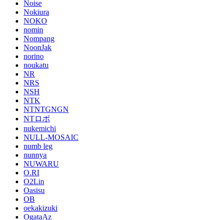
Noise
Nokiura
NOKO
nomin
Nompang
NoonJak
norino
noukatu
NR
NRS
NSH
NTK
NTNTGNGN
NTロボ
nukemichi
NULL-MOSAIC
numb leg
nunnya
NUWARU
O.RI
O2Lin
Oasisu
OB
oekakizuki
OgataAz