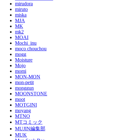
mirudora
miruto
miska
MJA
MK
mk2
MOAI
Mochi_inu
moco chouchou
mogg
Moisture
Mojo
momi
MON-MON
mon-petit
monggun
MOONSTONE
moot
MOTGINI
moyang
MTNO
MTコミック
MUJIN編集部
MUK