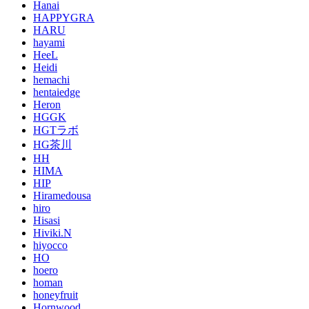
Hanai
HAPPYGRA
HARU
hayami
HeeL
Heidi
hemachi
hentaiedge
Heron
HGGK
HGTラボ
HG茶川
HH
HIMA
HIP
Hiramedousa
hiro
Hisasi
Hiviki.N
hiyocco
HO
hoero
homan
honeyfruit
Hornwood