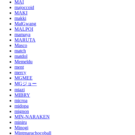
MAI
majoccoid
MAKI
makki
MalGwang
MALPOI
mamaya
MARUTA
Masco
match
matdol
Memeldu
ment
mercy
MGMEE
MGジョー
miazi
MIBRY
microa
midopa
mignon
MIN-NARAKEN
miniru
Minogi
Mintmarachocoball