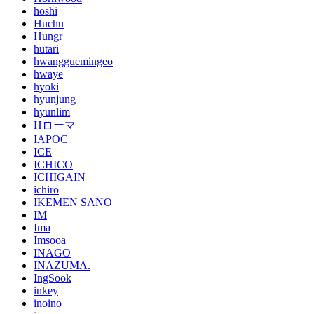
hoshi
Huchu
Hungr
hutari
hwangguemingeo
hwaye
hyoki
hyunjung
hyunlim
Hローマ
IAPOC
ICE
ICHICO
ICHIGAIN
ichiro
IKEMEN SANO
IM
Ima
Imsooa
INAGO
INAZUMA.
IngSook
inkey
inoino