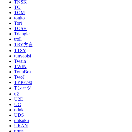
TNSK
TO
TOM
tonito
Tori
TOSH
Triangle
troll
TRY方言
TTSY
tunyaoisi
Twain
TWIN
TwinBox
TwoJ
TYPE.90
Tシャツ
u2
U2D
UC
udnk
UDS
untsuku
URAN
urute