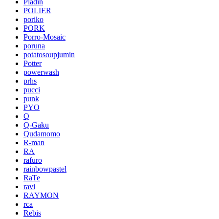
Pladin
POLIER
poriko
PORK
Porro-Mosaic
poruna
potatosoupjumin
Potter
powerwash
prhs
pucci
punk
PYO
Q
Q-Gaku
Qudamomo
R-man
RA
rafuro
rainbowpastel
RaTe
ravi
RAYMON
rca
Rebis