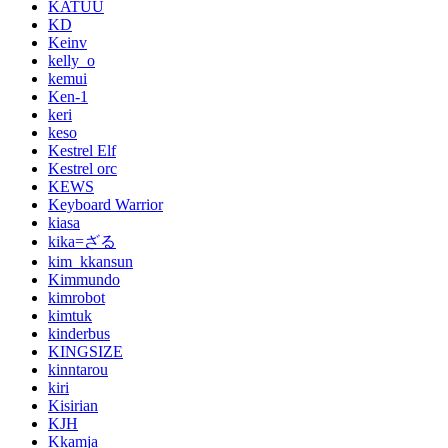
KATUU
KD
Keinv
kelly_o
kemui
Ken-1
keri
keso
Kestrel Elf
Kestrel orc
KEWS
Keyboard Warrior
kiasa
kika=ざる
kim_kkansun
Kimmundo
kimrobot
kimtuk
kinderbus
KINGSIZE
kinntarou
kiri
Kisirian
KJH
Kkamja