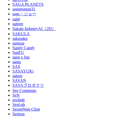
SAGA PLANETS
sagagsagag31
sage・ジョー
saint
saitom
Sakaki IndustryAI（2D）
SAKULA
sakusaku
samosa
Sandy Candy
SanFU
sang e Jun
santa
SAS
SASAYUKi
saturn
SAVAN
SAYAプロダクツ
See Commons
SeN
seofade
Seol-ah
SeongWan Choe
Serious