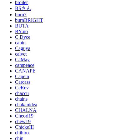
broiler
BSさん
burn7
burnBRIGHT
BUTA
BY.no
C.Dyce
cabin
Caguya
calvet
CaMay
campeace
CANAPE
Capein
Carcass
CeRev
chaccu
chains
chakanidea
CHALNA
Cheori19
chew19
ChickeIII
chihiro
chin