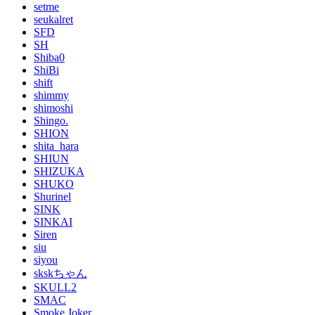
setme
seukalret
SFD
SH
Shiba0
ShiBi
shift
shimmy
shimoshi
Shingo.
SHION
shita_hara
SHIUN
SHIZUKA
SHUKO
Shurinel
SINK
SINKAI
Siren
siu
siyou
skskちゃん
SKULL2
SMAC
Smoke Joker