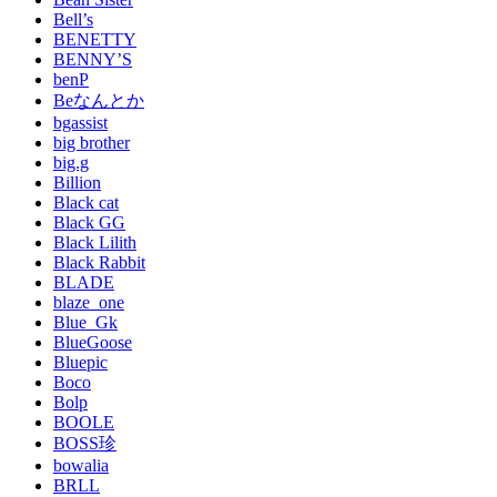
Bell’s
BENETTY
BENNY’S
benP
Beなんとか
bgassist
big brother
big.g
Billion
Black cat
Black GG
Black Lilith
Black Rabbit
BLADE
blaze_one
Blue_Gk
BlueGoose
Bluepic
Boco
Bolp
BOOLE
BOSS珍
bowalia
BRLL