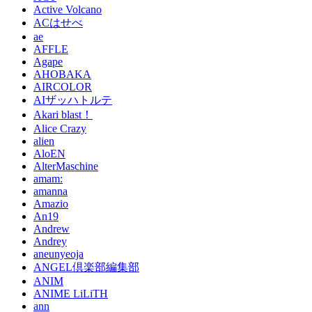
Active Volcano
ACはせべ
ae
AFFLE
Agape
AHOBAKA
AIRCOLOR
AIザッハトルテ
Akari blast！
Alice Crazy
alien
AloEN
AlterMaschine
amam:
amanna
Amazio
An19
Andrew
Andrey
aneunyeoja
ANGEL倶楽部編集部
ANIM
ANIME LiLiTH
ann