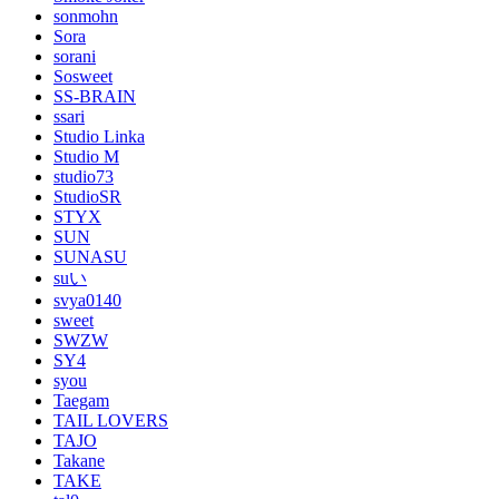
sonmohn
Sora
sorani
Sosweet
SS-BRAIN
ssari
Studio Linka
Studio M
studio73
StudioSR
STYX
SUN
SUNASU
suい
svya0140
sweet
SWZW
SY4
syou
Taegam
TAIL LOVERS
TAJO
Takane
TAKE