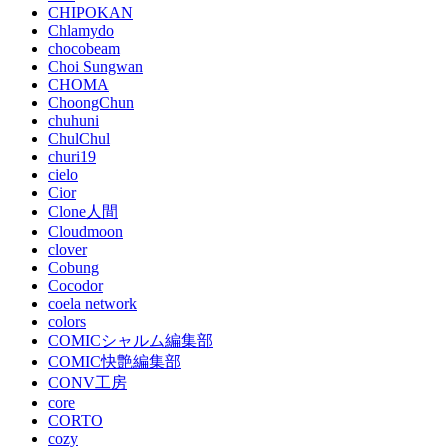
CHIPOKAN
Chlamydo
chocobeam
Choi Sungwan
CHOMA
ChoongChun
chuhuni
ChulChul
churi19
cielo
Cior
Clone人間
Cloudmoon
clover
Cobung
Cocodor
coela network
colors
COMICシャルム編集部
COMIC快艶編集部
CONV工房
core
CORTO
cozy