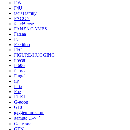
F.W
F4U
facial family
FACON
fake69rose
FANZA GAMES
Fataaa
FCT
Feelition
FFC
FIGURE-HUGGING
firecat
fk696
flanvia
Flugel
fly
fu-ta
Fue
FUKI
G-goon
G10
gaggeummichim
gamuteにゃ子
Gang soe
GEN