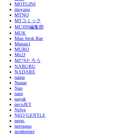
MOTGINI
moyang
MTNO
MTコミック
MUJIN編集部
MUK
Mun Seok Bae
Munau1
MURO
Mx2J
MだSたろう
NABURU
NADARE
nama
Nanae
Nao
naru
nayak
necoJET
Nelve
NEO’GENTLE
neon.
neropaso
nestkeeper