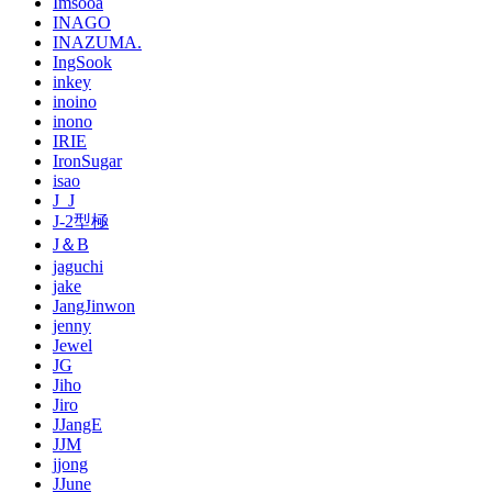
Imsooa
INAGO
INAZUMA.
IngSook
inkey
inoino
inono
IRIE
IronSugar
isao
J_J
J-2型極
J＆B
jaguchi
jake
JangJinwon
jenny
Jewel
JG
Jiho
Jiro
JJangE
JJM
jjong
JJune