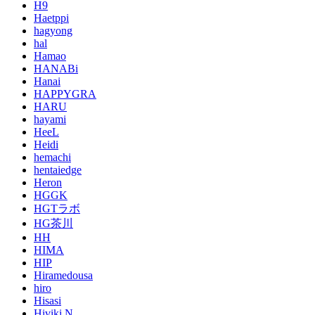
H9
Haetppi
hagyong
hal
Hamao
HANABi
Hanai
HAPPYGRA
HARU
hayami
HeeL
Heidi
hemachi
hentaiedge
Heron
HGGK
HGTラボ
HG茶川
HH
HIMA
HIP
Hiramedousa
hiro
Hisasi
Hiviki.N