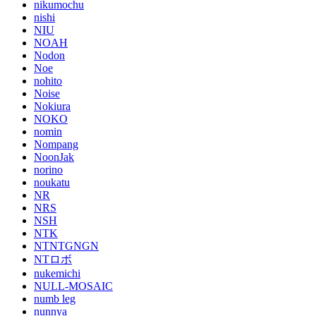
nikumochu
nishi
NIU
NOAH
Nodon
Noe
nohito
Noise
Nokiura
NOKO
nomin
Nompang
NoonJak
norino
noukatu
NR
NRS
NSH
NTK
NTNTGNGN
NTロボ
nukemichi
NULL-MOSAIC
numb leg
nunnya