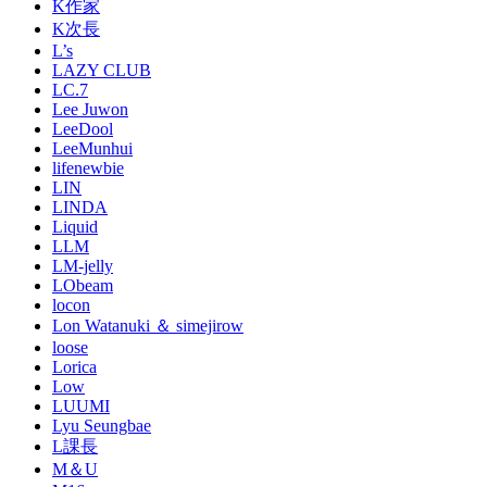
K作家
K次長
L’s
LAZY CLUB
LC.7
Lee Juwon
LeeDool
LeeMunhui
lifenewbie
LIN
LINDA
Liquid
LLM
LM-jelly
LObeam
locon
Lon Watanuki ＆ simejirow
loose
Lorica
Low
LUUMI
Lyu Seungbae
L課長
M＆U