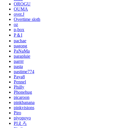
OROGU
OUMA
over.J
Overtime sloth
oz
p-box
P＆I
pachae
pagong
PaNaMa
parapluie
parrrr
pasta
pastime774
Paya8
Pennel
Philly
Phonehug
picaroon
pinkbanana
pinkvisions
Piro
piyopoyo
PIえろ