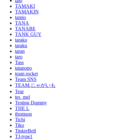
tal0
TAMAKI
TAMAKIN
tamio
TANA
TANABE
TANK GUY
tarako
taraku
taran
taro
Tass
tatapopo
team rocket
Team SNS
TEAM.じゃがいも
Tear
tes_mel
Testing Dummy
THE L
thomson
Tichi
Tiko
TinkerBell
TJ-type1