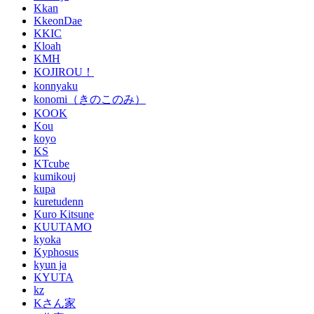
Kkan
KkeonDae
KKIC
Kloah
KMH
KOJIROU！
konnyaku
konomi（きのこのみ）
KOOK
Kou
koyo
KS
KTcube
kumikouj
kupa
kuretudenn
Kuro Kitsune
KUUTAMO
kyoka
Kyphosus
kyun ja
KYUTA
kz
Kさん家