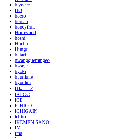
hiyocco
HO
hoero
homan
honeyfruit
Hornwood
hoshi
Huchu
Hungr
hutari
hwangguemingeo
hwaye
hyoki
hyunjung
hyunlim
Hローマ
IAPOC
ICE
ICHICO
ICHIGAIN
ichiro
IKEMEN SANO
IM
Ima