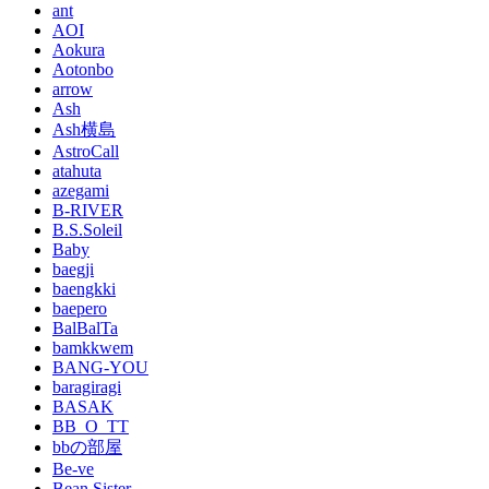
ant
AOI
Aokura
Aotonbo
arrow
Ash
Ash横島
AstroCall
atahuta
azegami
B-RIVER
B.S.Soleil
Baby
baegji
baengkki
baepero
BalBalTa
bamkkwem
BANG-YOU
baragiragi
BASAK
BB_O_TT
bbの部屋
Be-ve
Bean Sister