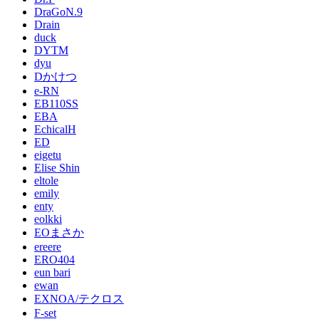
DraGoN.9
Drain
duck
DYTM
dyu
Dかけつ
e-RN
EB110SS
EBA
EchicalH
ED
eigetu
Elise Shin
eltole
emily
enty
eolkki
EOまさか
ereere
ERO404
eun bari
ewan
EXNOA/テクロス
F-set