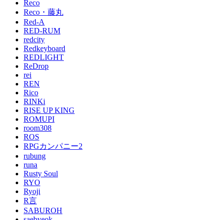
Reco
Reco・藤丸
Red-A
RED-RUM
redcity
Redkeyboard
REDLIGHT
ReDrop
rei
REN
Rico
RINKi
RISE UP KING
ROMUPI
room308
ROS
RPGカンパニー2
rubung
runa
Rusty Soul
RYO
Ryoji
R言
SABUROH
saebyeok