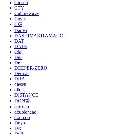
Croriin
CTY
Culturewave
Cuvie
C級
DanBi
DASHIMAKITAMAGO
DAT
DATE
ddat
Ddc
De
DEEPER-ZERO
Dermar
DHA
dieseu
diletta
DISTANCE
DON繁
dotsuco
doublehand
doumou
Doya
DR
Dr.P