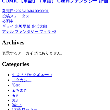
COMIC【単話】（単話） Genreファンタジー 評価
発売日:
2025-10-04 00:00:01
投稿ステータス
公開中
ギョイ
水坂早希
高浜太郎
アナル
ファンタジー
フェラ
+8
Archives
表示するアーカイブはありません。
Categories
:しあのぴか☆ぎゅーい
「タカシ」
℃ero
▲ちまき
★9
013
04cura
100円ロッカー