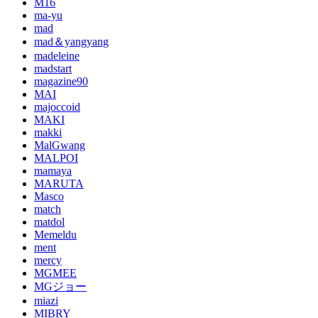
M16
ma-yu
mad
mad＆yangyang
madeleine
madstart
magazine90
MAI
majoccoid
MAKI
makki
MalGwang
MALPOI
mamaya
MARUTA
Masco
match
matdol
Memeldu
ment
mercy
MGMEE
MGジョー
miazi
MIBRY