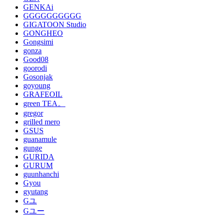
GENKAi
GGGGGGGGGG
GIGATOON Studio
GONGHEO
Gongsimi
gonza
Good08
goorodi
Gosonjak
goyoung
GRAFEOIL
green TEA。
gregor
grilled mero
GSUS
guanamule
gunge
GURIDA
GURUM
guunhanchi
Gyou
gyutang
Gユ
Gユー