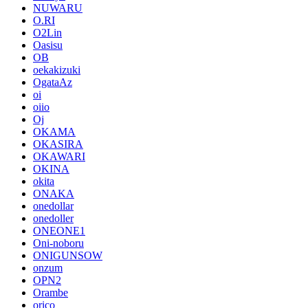
NUWARU
O.RI
O2Lin
Oasisu
OB
oekakizuki
OgataAz
oi
oiio
Oj
OKAMA
OKASIRA
OKAWARI
OKINA
okita
ONAKA
onedollar
onedoller
ONEONE1
Oni-noboru
ONIGUNSOW
onzum
OPN2
Orambe
orico