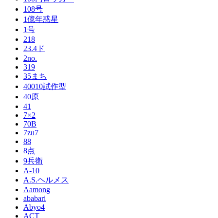
108号
1億年惑星
1号
218
23.4ド
2no.
319
35まち
40010試作型
40原
41
7×2
70B
7zu7
88
8点
9兵衛
A-10
A.S.ヘルメス
Aamong
ababari
Abyo4
ACT