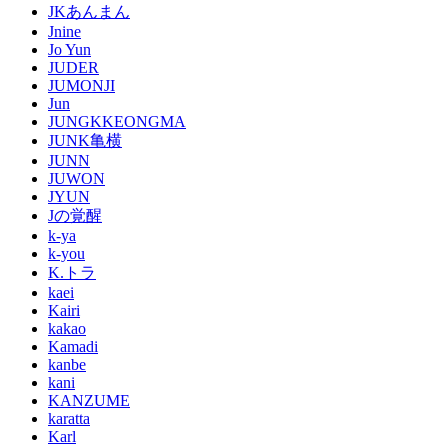
JKあんまん
Jnine
Jo Yun
JUDER
JUMONJI
Jun
JUNGKKEONGMA
JUNK亀横
JUNN
JUWON
JYUN
Jの覚醒
k-ya
k-you
K.トラ
kaei
Kairi
kakao
Kamadi
kanbe
kani
KANZUME
karatta
Karl