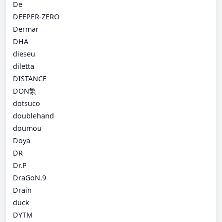
De
DEEPER-ZERO
Dermar
DHA
dieseu
diletta
DISTANCE
DON繁
dotsuco
doublehand
doumou
Doya
DR
Dr.P
DraGoN.9
Drain
duck
DYTM