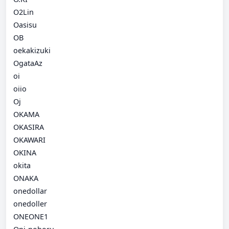
O2Lin
Oasisu
OB
oekakizuki
OgataAz
oi
oiio
Oj
OKAMA
OKASIRA
OKAWARI
OKINA
okita
ONAKA
onedollar
onedoller
ONEONE1