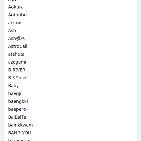
Aokura
Aotonbo
arrow
Ash
Ash横島
AstroCall
atahuta
azegami
B-RIVER
B.S.Soleil
Baby
baegji
baengkki
baepero
BalBalTa
bamkkwem
BANG-YOU
baragiragi