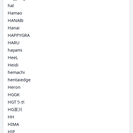
hal
Hamao
HANABi
Hanai
HAPPYGRA
HARU
hayami
HeeL
Heidi
hemachi
hentaiedge
Heron
HGGK
HGTラボ
HG茶川
HH
HIMA
HIP