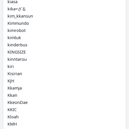
kiasa
kika=ざる
kim_kkansun
Kimmundo
kimrobot
kimtuk
kinderbus
KINGSIZE
kinntarou
kiri
Kisirian
KJH
Kkamja
Kkan
KkeonDae
KKIC
Kloah
KMH