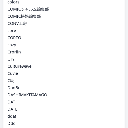
colors
COMICシャルム編集部
COMIC快艶編集部
CONV工房
core
CORTO
cozy
Croriin
CTY
Culturewave
Cuvie
C級
DanBi
DASHIMAKITAMAGO
DAT
DATE
ddat
Ddc