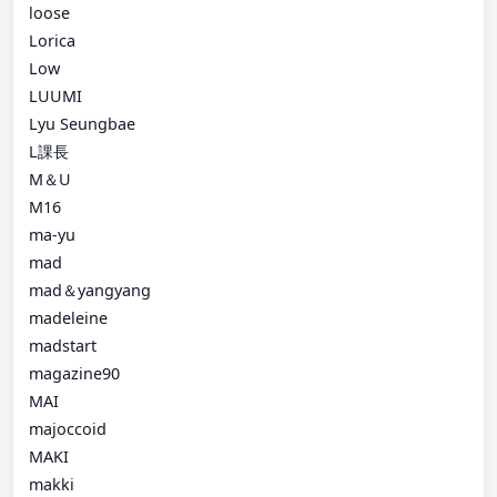
loose
Lorica
Low
LUUMI
Lyu Seungbae
L課長
M＆U
M16
ma-yu
mad
mad＆yangyang
madeleine
madstart
magazine90
MAI
majoccoid
MAKI
makki