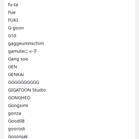
fu-ta
Fue
FUKI
G-goon
G10
gaggeummichim
gamuteにゃ子
Gang soe
GEN
GENKAi
GGGGGGGGGG
GIGATOON Studio
GONGHEO
Gongsimi
gonza
Good08
goorodi
Gosonjak