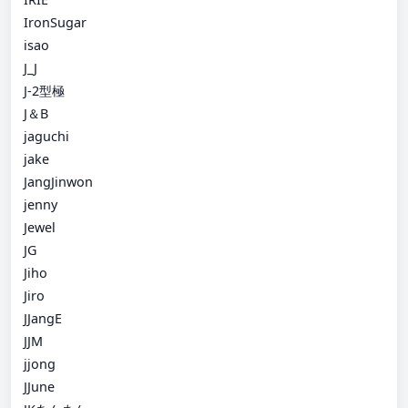
IronSugar
isao
J_J
J-2型極
J＆B
jaguchi
jake
JangJinwon
jenny
Jewel
JG
Jiho
Jiro
JJangE
JJM
jjong
JJune