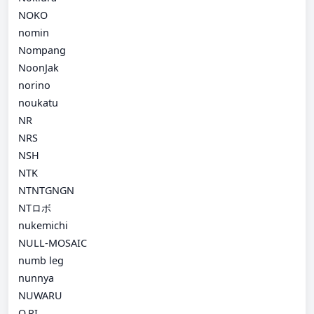
NOKO
nomin
Nompang
NoonJak
norino
noukatu
NR
NRS
NSH
NTK
NTNTGNGN
NTロボ
nukemichi
NULL-MOSAIC
numb leg
nunnya
NUWARU
O.RI