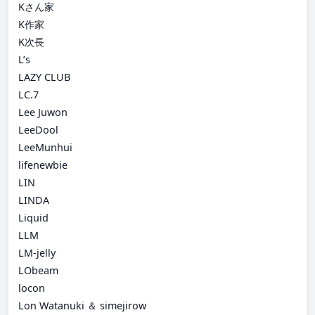
Kさん家
K作家
K次長
L’s
LAZY CLUB
LC.7
Lee Juwon
LeeDool
LeeMunhui
lifenewbie
LIN
LINDA
Liquid
LLM
LM-jelly
LObeam
locon
Lon Watanuki ＆ simejirow