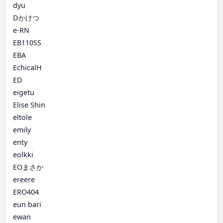
dyu
Dかけつ
e-RN
EB110SS
EBA
EchicalH
ED
eigetu
Elise Shin
eltole
emily
enty
eolkki
EOまさか
ereere
ERO404
eun bari
ewan