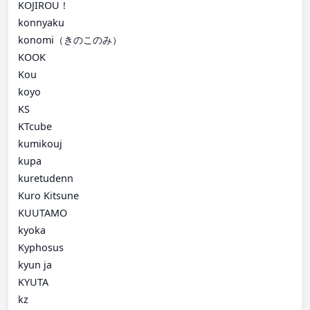
KOJIROU！
konnyaku
konomi（きのこのみ）
KOOK
Kou
koyo
KS
KTcube
kumikouj
kupa
kuretudenn
Kuro Kitsune
KUUTAMO
kyoka
Kyphosus
kyun ja
KYUTA
kz