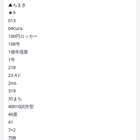
▲ちまき
★9
013
04cura
100円ロッカー
108号
1億年惑星
1号
218
23.4ド
2no.
319
35まち
40010試作型
40原
41
7×2
70B