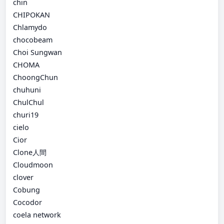
chin
CHIPOKAN
Chlamydo
chocobeam
Choi Sungwan
CHOMA
ChoongChun
chuhuni
ChulChul
churi19
cielo
Cior
Clone人間
Cloudmoon
clover
Cobung
Cocodor
coela network