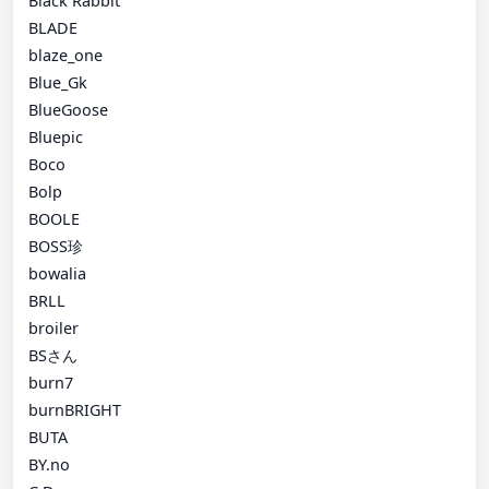
Black Rabbit
BLADE
blaze_one
Blue_Gk
BlueGoose
Bluepic
Boco
Bolp
BOOLE
BOSS珍
bowalia
BRLL
broiler
BSさん
burn7
burnBRIGHT
BUTA
BY.no