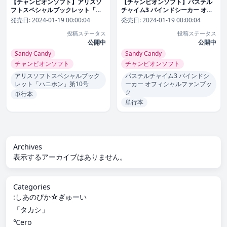
【チャンピオンソフト】アリスソ
【チャンピオンソフト】パステル
フトスペシャルブックレット「ハ
チャイム3 バインドシーカー オフ
ニホン」第10号 Genre単行本 評価
ィシャルファンブック Genre単行
発売日:
2024-01-19 00:00:04
発売日:
2024-01-19 00:00:04
本 評価
投稿ステータス
投稿ステータス
公開中
公開中
Sandy Candy
Sandy Candy
チャンピオンソフト
チャンピオンソフト
アリスソフトスペシャルブック
パステルチャイム3 バインドシ
レット「ハニホン」第10号
ーカー オフィシャルファンブッ
ク
単行本
単行本
Archives
表示するアーカイブはありません。
Categories
:しあのぴか☆ぎゅーい
「タカシ」
℃ero