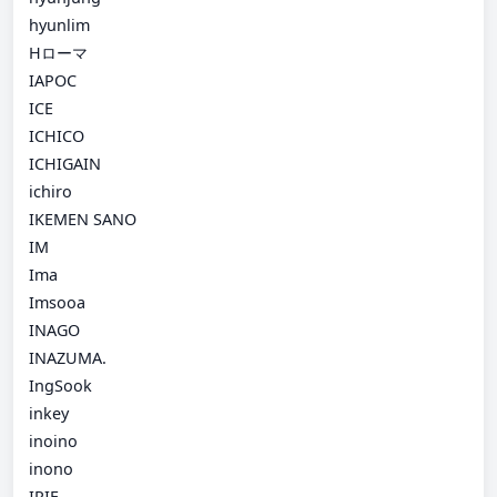
hyunlim
Hローマ
IAPOC
ICE
ICHICO
ICHIGAIN
ichiro
IKEMEN SANO
IM
Ima
Imsooa
INAGO
INAZUMA.
IngSook
inkey
inoino
inono
IRIE