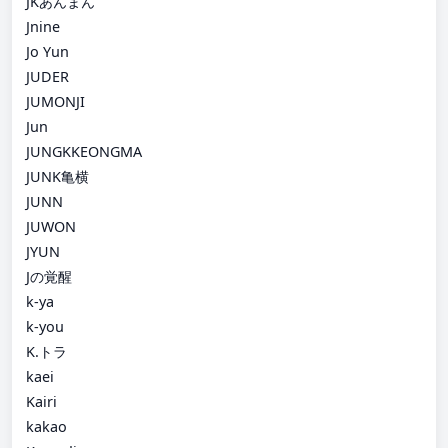
JKあんまん
Jnine
Jo Yun
JUDER
JUMONJI
Jun
JUNGKKEONGMA
JUNK亀横
JUNN
JUWON
JYUN
Jの覚醒
k-ya
k-you
K.トラ
kaei
Kairi
kakao