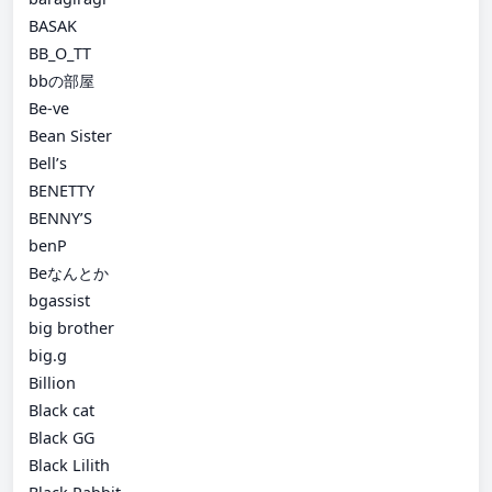
BASAK
BB_O_TT
bbの部屋
Be-ve
Bean Sister
Bell’s
BENETTY
BENNY’S
benP
Beなんとか
bgassist
big brother
big.g
Billion
Black cat
Black GG
Black Lilith