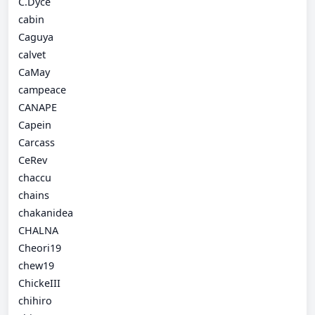
C.Dyce
cabin
Caguya
calvet
CaMay
campeace
CANAPE
Capein
Carcass
CeRev
chaccu
chains
chakanidea
CHALNA
Cheori19
chew19
ChickeIII
chihiro