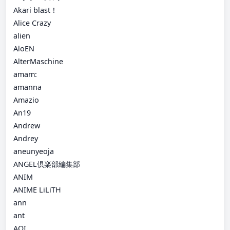
Akari blast！
Alice Crazy
alien
AloEN
AlterMaschine
amam:
amanna
Amazio
An19
Andrew
Andrey
aneunyeoja
ANGEL倶楽部編集部
ANIM
ANIME LiLiTH
ann
ant
AOI