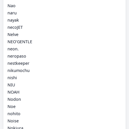
Nao
naru
nayak
necoJET
Nelve
NEO’GENTLE
neon.
neropaso
nestkeeper
nikumochu
nishi
NIU
NOAH
Nodon
Noe
nohito
Noise
Nokiura