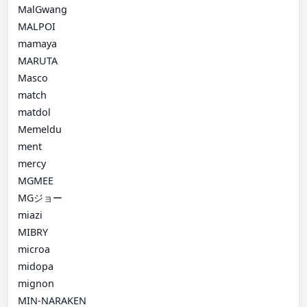
MalGwang
MALPOI
mamaya
MARUTA
Masco
match
matdol
Memeldu
ment
mercy
MGMEE
MGジョー
miazi
MIBRY
microa
midopa
mignon
MIN-NARAKEN