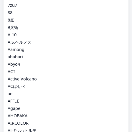
7zu7
88
8点
9兵衛
A-10
A.S.ヘルメス
Aamong
ababari
Abyo4
ACT
Active Volcano
ACはせべ
ae
AFFLE
Agape
AHOBAKA
AIRCOLOR
AIザッハトルテ