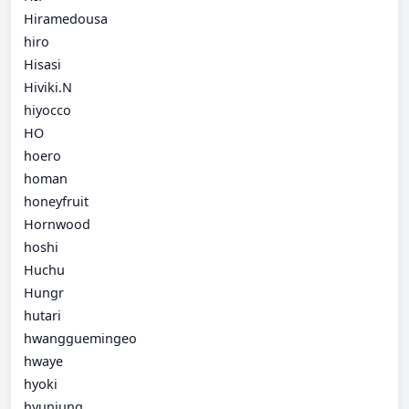
Hiramedousa
hiro
Hisasi
Hiviki.N
hiyocco
HO
hoero
homan
honeyfruit
Hornwood
hoshi
Huchu
Hungr
hutari
hwangguemingeo
hwaye
hyoki
hyunjung