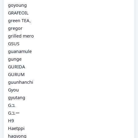
goyoung
GRAFEOIL
green TEA。
gregor
grilled mero
GSUS
guanamule
gunge
GURIDA
GURUM
guunhanchi
Gyou
gyutang
Gユ
Gユー
H9
Haetppi
hagyong