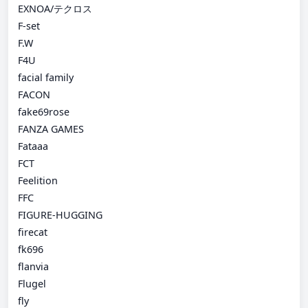
EXNOA/テクロス
F-set
F.W
F4U
facial family
FACON
fake69rose
FANZA GAMES
Fataaa
FCT
Feelition
FFC
FIGURE-HUGGING
firecat
fk696
flanvia
Flugel
fly