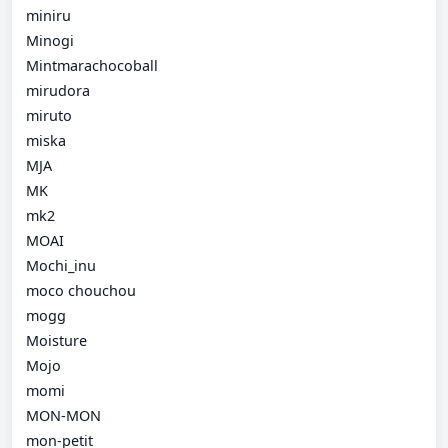
miniru
Minogi
Mintmarachocoball
mirudora
miruto
miska
MJA
MK
mk2
MOAI
Mochi_inu
moco chouchou
mogg
Moisture
Mojo
momi
MON-MON
mon-petit