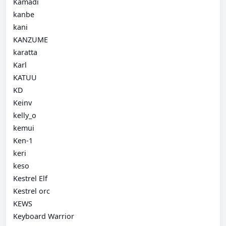
Kamadi
kanbe
kani
KANZUME
karatta
Karl
KATUU
KD
Keinv
kelly_o
kemui
Ken-1
keri
keso
Kestrel Elf
Kestrel orc
KEWS
Keyboard Warrior