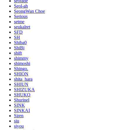
seofade
Seol-ah
SeongWan Choe
Serious
setme
seukalret
SFD
SH
Shiba0
ShiBi
shift
shimmy
shimoshi
Shingo.
SHION
shita_hara
SHIUN
SHIZUKA
SHUKO
Shurinel
SINK
SINKAI
Siren
siu
siyou