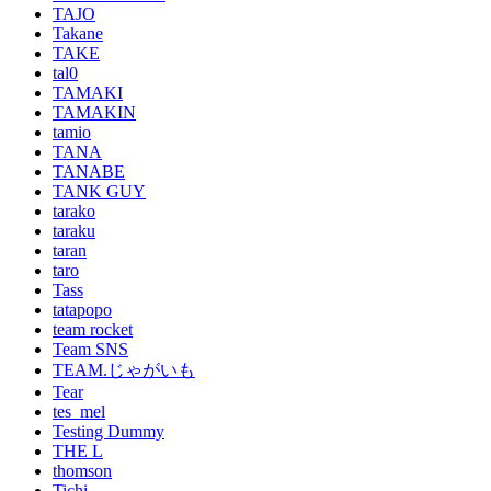
TAJO
Takane
TAKE
tal0
TAMAKI
TAMAKIN
tamio
TANA
TANABE
TANK GUY
tarako
taraku
taran
taro
Tass
tatapopo
team rocket
Team SNS
TEAM.じゃがいも
Tear
tes_mel
Testing Dummy
THE L
thomson
Tichi