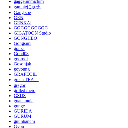
gaggeummichim
gamuteにゃ子
Gang soe
GEN
GENKAi
GGGGGGGGGG
GIGATOON Studio
GONGHEO
Gongsimi
gonza
Good08
goorodi
Gosonjak
goyoung
GRAFEOIL
green TEA。
gregor
grilled mero
GSUS
guanamule
gunge
GURIDA
GURUM
guunhanchi
Gyou