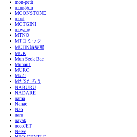
mon-petit
monggun
MOONSTONE
moot
MOTGINI
moyang
MTNO
MTコミック
MUJIN編集部
MUK
Mun Seok Bae
Munau1
MURO
Mx2J
MだSたろう
NABURU
NADARE
nama
Nanae
Nao
naru
nayak
necoJET
Nelve
NEO’GENTLE