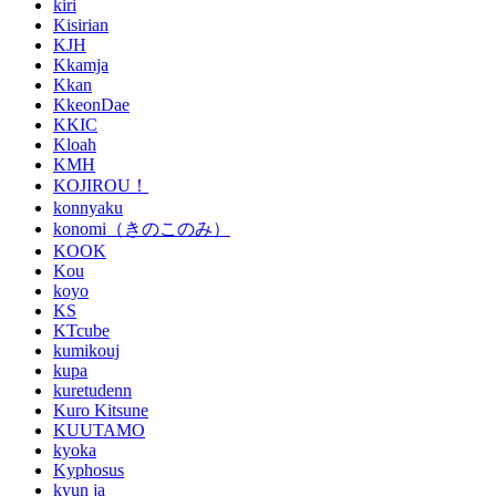
kiri
Kisirian
KJH
Kkamja
Kkan
KkeonDae
KKIC
Kloah
KMH
KOJIROU！
konnyaku
konomi（きのこのみ）
KOOK
Kou
koyo
KS
KTcube
kumikouj
kupa
kuretudenn
Kuro Kitsune
KUUTAMO
kyoka
Kyphosus
kyun ja