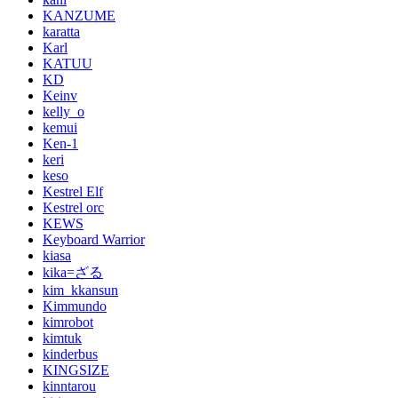
KANZUME
karatta
Karl
KATUU
KD
Keinv
kelly_o
kemui
Ken-1
keri
keso
Kestrel Elf
Kestrel orc
KEWS
Keyboard Warrior
kiasa
kika=ざる
kim_kkansun
Kimmundo
kimrobot
kimtuk
kinderbus
KINGSIZE
kinntarou