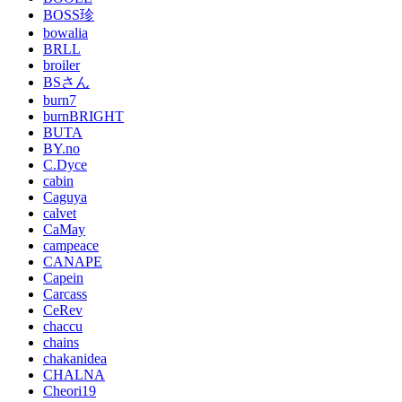
BOSS珍
bowalia
BRLL
broiler
BSさん
burn7
burnBRIGHT
BUTA
BY.no
C.Dyce
cabin
Caguya
calvet
CaMay
campeace
CANAPE
Capein
Carcass
CeRev
chaccu
chains
chakanidea
CHALNA
Cheori19