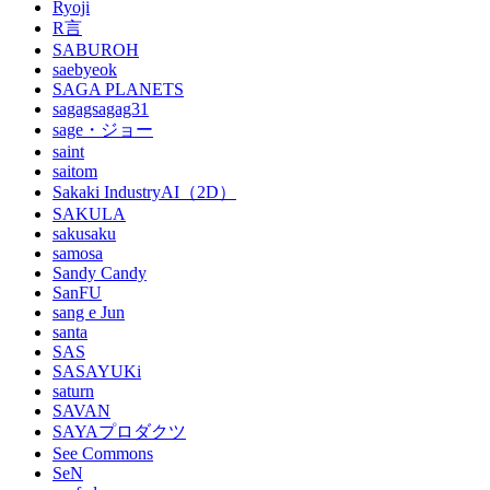
Ryoji
R言
SABUROH
saebyeok
SAGA PLANETS
sagagsagag31
sage・ジョー
saint
saitom
Sakaki IndustryAI（2D）
SAKULA
sakusaku
samosa
Sandy Candy
SanFU
sang e Jun
santa
SAS
SASAYUKi
saturn
SAVAN
SAYAプロダクツ
See Commons
SeN