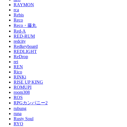
RAYMON
rca
Rebis
Reco
Reco・藤丸
Red-A
RED-RUM
redcity
Redkeyboard
REDLIGHT
ReDrop
rei
REN
Rico
RINKi
RISE UP KING
ROMUPI
room308
ROS
RPGカンパニー2
rubung
runa
Rusty Soul
RYO