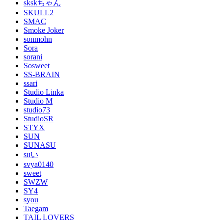
skskちゃん
SKULL2
SMAC
Smoke Joker
sonmohn
Sora
sorani
Sosweet
SS-BRAIN
ssari
Studio Linka
Studio M
studio73
StudioSR
STYX
SUN
SUNASU
suい
svya0140
sweet
SWZW
SY4
syou
Taegam
TAIL LOVERS