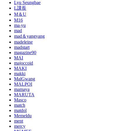
Lyu Seungbae
L課長
M＆U
M16
ma-yu
mad
mad＆yangyang
madeleine
madstart
magazine90
MAI
majoccoid
MAKI
makki
MalGwang
MALPOI
mamaya
MARUTA
Masco
match
matdol
Memeldu
ment
mercy