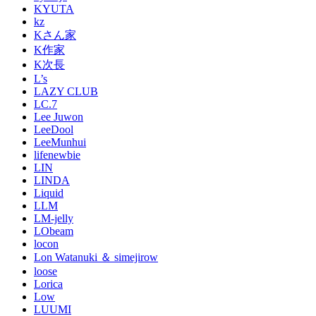
KYUTA
kz
Kさん家
K作家
K次長
L’s
LAZY CLUB
LC.7
Lee Juwon
LeeDool
LeeMunhui
lifenewbie
LIN
LINDA
Liquid
LLM
LM-jelly
LObeam
locon
Lon Watanuki ＆ simejirow
loose
Lorica
Low
LUUMI