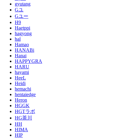
gyutang
Gユ
Gユー
H9
Haetppi
hagyong
hal
Hamao
HANABi
Hanai
HAPPYGRA
HARU
hayami
HeeL
Heidi
hemachi
hentaiedge
Heron
HGGK
HGTラボ
HG茶川
HH
HIMA
HIP