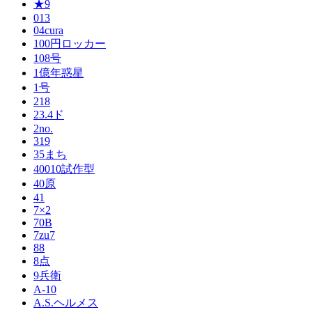
★9
013
04cura
100円ロッカー
108号
1億年惑星
1号
218
23.4ド
2no.
319
35まち
40010試作型
40原
41
7×2
70B
7zu7
88
8点
9兵衛
A-10
A.S.ヘルメス