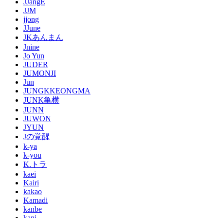
JJangE
JJM
jjong
JJune
JKあんまん
Jnine
Jo Yun
JUDER
JUMONJI
Jun
JUNGKKEONGMA
JUNK亀横
JUNN
JUWON
JYUN
Jの覚醒
k-ya
k-you
K.トラ
kaei
Kairi
kakao
Kamadi
kanbe
kani