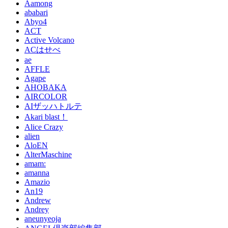
Aamong
ababari
Abyo4
ACT
Active Volcano
ACはせべ
ae
AFFLE
Agape
AHOBAKA
AIRCOLOR
AIザッハトルテ
Akari blast！
Alice Crazy
alien
AloEN
AlterMaschine
amam:
amanna
Amazio
An19
Andrew
Andrey
aneunyeoja