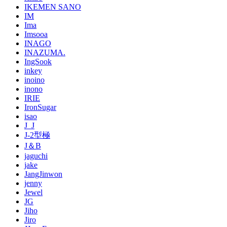
IKEMEN SANO
IM
Ima
Imsooa
INAGO
INAZUMA.
IngSook
inkey
inoino
inono
IRIE
IronSugar
isao
J_J
J-2型極
J＆B
jaguchi
jake
JangJinwon
jenny
Jewel
JG
Jiho
Jiro