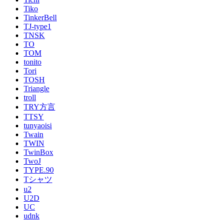
Tiko
TinkerBell
TJ-type1
TNSK
TO
TOM
tonito
Tori
TOSH
Triangle
troll
TRY方言
TTSY
tunyaoisi
Twain
TWIN
TwinBox
TwoJ
TYPE.90
Tシャツ
u2
U2D
UC
udnk