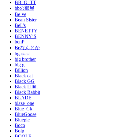
BB_O_TT
bbの部屋
Be-ve
Bean Sister
Bell’s
BENETTY
BENNY’S
benP
Beなんとか
bgassist
big brother
big.g
Billion
Black cat
Black GG
Black Lilith
Black Rabbit
BLADE
blaze_one
Blue_Gk
BlueGoose
Bluepic
Boco
Bolp
BOOLE