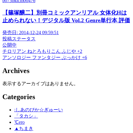
b073bktcm00476
【篠塚醸二】別冊コミックアンリアル 女体化Hは
止められない！デジタル版 Vol.2 Genre単行本 評価
発売日:
2014-12-24 09:59:51
投稿ステータス
公開中
チロリアン
ねとろもりこん
ふじや
+2
アンソロジー
ファンタジー
ぶっかけ
+6
Archives
表示するアーカイブはありません。
Categories
:しあのぴか☆ぎゅーい
「タカシ」
℃ero
▲ちまき