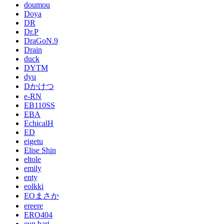
doumou
Doya
DR
Dr.P
DraGoN.9
Drain
duck
DYTM
dyu
Dかけつ
e-RN
EB110SS
EBA
EchicalH
ED
eigetu
Elise Shin
eltole
emily
enty
eolkki
EOまさか
ereere
ERO404
eun bari