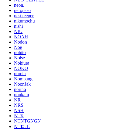
neon.
neropaso
nestkeeper
nikumochu
nishi
NIU
NOAH
Nodon
Noe
nohito
Noise
Nokiura
NOKO
nomin
Nompang
NoonJak
norino
noukatu
NR
NRS
NSH
NTK
NTNTGNGN
NTロボ