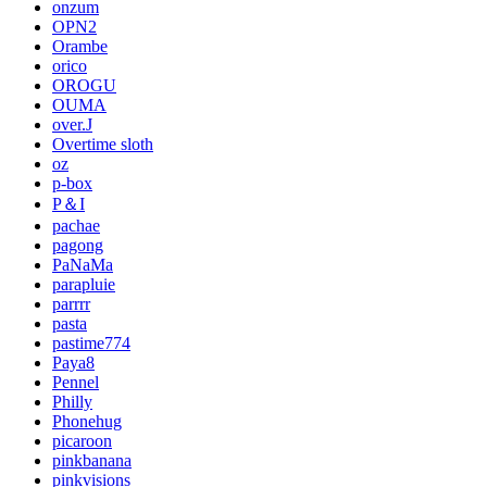
onzum
OPN2
Orambe
orico
OROGU
OUMA
over.J
Overtime sloth
oz
p-box
P＆I
pachae
pagong
PaNaMa
parapluie
parrrr
pasta
pastime774
Paya8
Pennel
Philly
Phonehug
picaroon
pinkbanana
pinkvisions