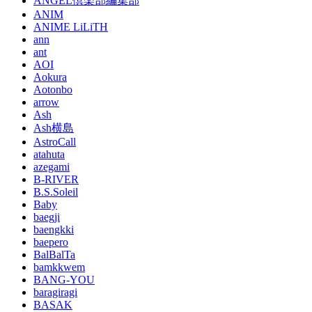
ANGEL倶楽部編集部
ANIM
ANIME LiLiTH
ann
ant
AOI
Aokura
Aotonbo
arrow
Ash
Ash横島
AstroCall
atahuta
azegami
B-RIVER
B.S.Soleil
Baby
baegji
baengkki
baepero
BalBalTa
bamkkwem
BANG-YOU
baragiragi
BASAK