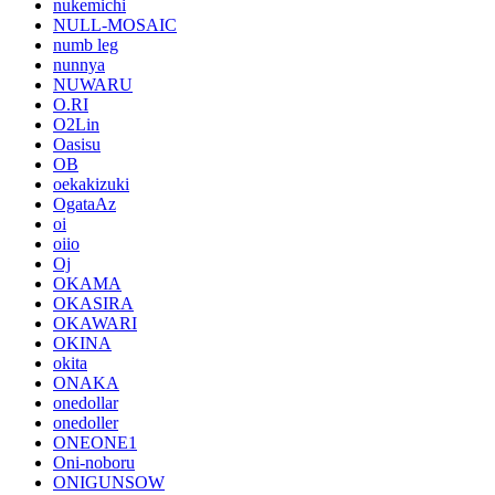
nukemichi
NULL-MOSAIC
numb leg
nunnya
NUWARU
O.RI
O2Lin
Oasisu
OB
oekakizuki
OgataAz
oi
oiio
Oj
OKAMA
OKASIRA
OKAWARI
OKINA
okita
ONAKA
onedollar
onedoller
ONEONE1
Oni-noboru
ONIGUNSOW