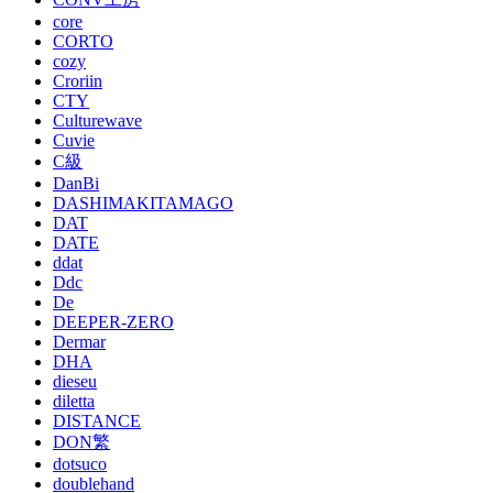
core
CORTO
cozy
Croriin
CTY
Culturewave
Cuvie
C級
DanBi
DASHIMAKITAMAGO
DAT
DATE
ddat
Ddc
De
DEEPER-ZERO
Dermar
DHA
dieseu
diletta
DISTANCE
DON繁
dotsuco
doublehand