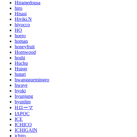
Hiramedousa
hiro
Hisasi
Hiviki.N
hiyocco
HO
hoero
homan
honeyfruit
Hornwood
hoshi
Huchu
Hungr
hutari
hwangguemingeo
hwaye
hyoki
hyunjung
hyunlim
Hローマ
IAPOC
ICE
ICHICO
ICHIGAIN
ichiro