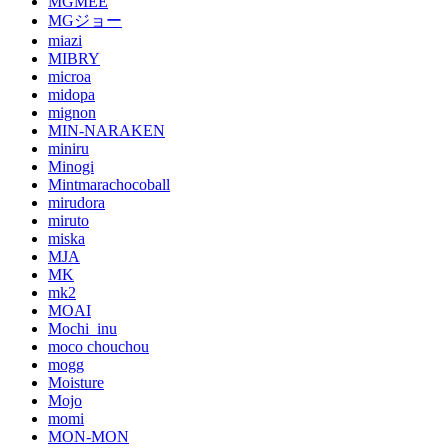
MGMEE
MGジョー
miazi
MIBRY
microa
midopa
mignon
MIN-NARAKEN
miniru
Minogi
Mintmarachocoball
mirudora
miruto
miska
MJA
MK
mk2
MOAI
Mochi_inu
moco chouchou
mogg
Moisture
Mojo
momi
MON-MON