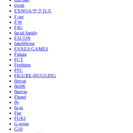
ewan
EXNOA/テクロス
F-set
F.W
F4U
facial family
FACON
fake69rose
FANZA GAMES
Fataaa
FCT
Feelition
FFC
FIGURE-HUGGING
firecat
fk696
flanvia
Flugel
fly
fu-ta
Fue
FUKI
G-goon
G10