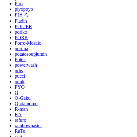
Piro
piyopoyo
PIえろ
Pladin
POLIER
poriko
PORK
Porro-Mosaic
poruna
potatosoupjumin
Potter
powerwash
prhs
pucci
punk
PYO
Q
Q-Gaku
Qudamomo
R-man
RA
rafuro
rainbowpastel
RaTe
ravi