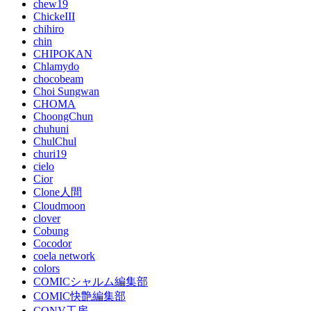
chew19
ChickeIII
chihiro
chin
CHIPOKAN
Chlamydo
chocobeam
Choi Sungwan
CHOMA
ChoongChun
chuhuni
ChulChul
churi19
cielo
Cior
Clone人間
Cloudmoon
clover
Cobung
Cocodor
coela network
colors
COMICシャルム編集部
COMIC快艶編集部
CONV工房