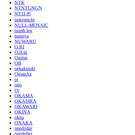
NTK
NTNTGNGN
NTロボ
nukemichi
NULL-MOSAIC
numb leg
nunnya
NUWARU
O.RI
O2Lin
Oasisu
OB
oekakizuki
OgataAz
oi
oiio
Oj
OKAMA
OKASIRA
OKAWARI
OKINA
okita
ONAKA
onedollar
onedoller