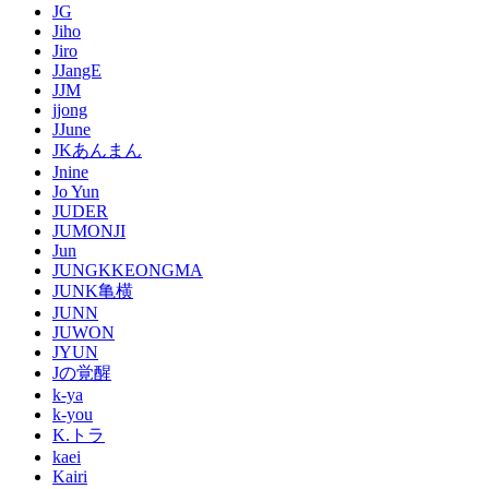
JG
Jiho
Jiro
JJangE
JJM
jjong
JJune
JKあんまん
Jnine
Jo Yun
JUDER
JUMONJI
Jun
JUNGKKEONGMA
JUNK亀横
JUNN
JUWON
JYUN
Jの覚醒
k-ya
k-you
K.トラ
kaei
Kairi