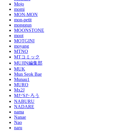
Mojo
momi
MON-MON
mon-petit
monggun
MOONSTONE
moot
MOTGINI
moyang
MTNO
MTコミック
MUJIN編集部
MUK
Mun Seok Bae
Munau1
MURO
Mx2J
MだSたろう
NABURU
NADARE
nama
Nanae
Nao
naru