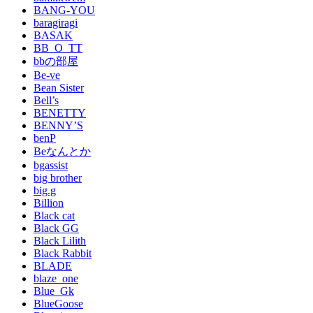
BANG-YOU
baragiragi
BASAK
BB_O_TT
bbの部屋
Be-ve
Bean Sister
Bell’s
BENETTY
BENNY’S
benP
Beなんとか
bgassist
big brother
big.g
Billion
Black cat
Black GG
Black Lilith
Black Rabbit
BLADE
blaze_one
Blue_Gk
BlueGoose