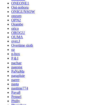
ONEONE1
Oni-noboru
ONIGUNSOW
onzum
OPN2
Orambe
orico
OROGU
OUMA
over.J
Overtime sloth
oz
p-box
P＆I
pachae
pagong
PaNaMa
parapluie
parrrr
pasta
pastime774
Paya8
Pennel
Philly