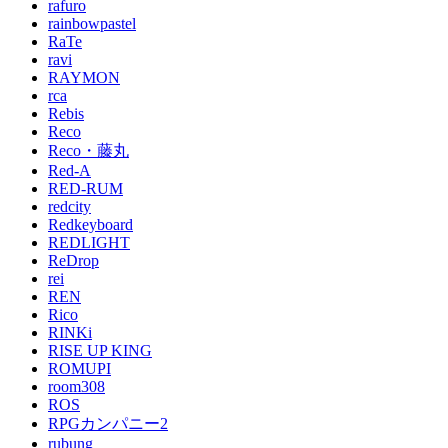
rafuro
rainbowpastel
RaTe
ravi
RAYMON
rca
Rebis
Reco
Reco・藤丸
Red-A
RED-RUM
redcity
Redkeyboard
REDLIGHT
ReDrop
rei
REN
Rico
RINKi
RISE UP KING
ROMUPI
room308
ROS
RPGカンパニー2
rubung