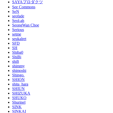
SAYAプロダクツ
See Commons
SeN
seofade
Seol-ah
SeongWan Choe
Serious
setme
seukalret
SFD
SH
Shiba0
ShiBi
shift
shimmy
shimoshi
Shingo.
SHION
shita_hara
SHIUN
SHIZUKA
SHUKO
Shurinel
SINK
SINKAI