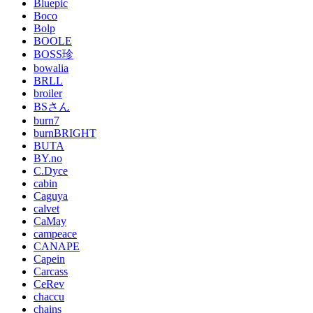
Bluepic
Boco
Bolp
BOOLE
BOSS珍
bowalia
BRLL
broiler
BSさん
burn7
burnBRIGHT
BUTA
BY.no
C.Dyce
cabin
Caguya
calvet
CaMay
campeace
CANAPE
Capein
Carcass
CeRev
chaccu
chains