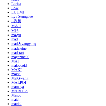
Lorica
Low
LUUMI
Lyu Seungbae
L課長
M＆U
M16
ma-yu
mad
mad＆yangyang
madeleine
madstart
magazine90
MAI
majoccoid
MAKI
makki
MalGwang
MALPOI
mamaya
MARUTA
Masco
match
matdol