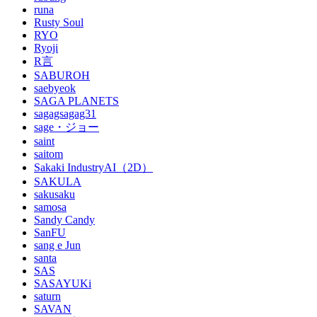
runa
Rusty Soul
RYO
Ryoji
R言
SABUROH
saebyeok
SAGA PLANETS
sagagsagag31
sage・ジョー
saint
saitom
Sakaki IndustryAI（2D）
SAKULA
sakusaku
samosa
Sandy Candy
SanFU
sang e Jun
santa
SAS
SASAYUKi
saturn
SAVAN