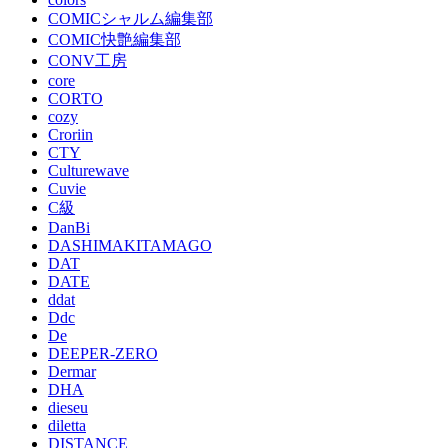
COMICシャルム編集部
COMIC快艶編集部
CONV工房
core
CORTO
cozy
Croriin
CTY
Culturewave
Cuvie
C級
DanBi
DASHIMAKITAMAGO
DAT
DATE
ddat
Ddc
De
DEEPER-ZERO
Dermar
DHA
dieseu
diletta
DISTANCE