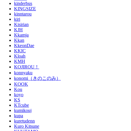
kinderbus
KINGSIZE
kinntarou
kiri
Kisirian
KJH
Kkamja
Kkan
KkeonDae
KKIC
Kloah
KMH
KOJIROU！
konnyaku
konomi（きのこのみ）
KOOK
Kou
koyo
KS
KTcube
kumikouj
kupa
kuretudenn
Kuro Kitsune