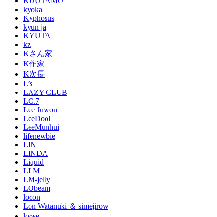
KUUTAMO
kyoka
Kyphosus
kyun ja
KYUTA
kz
Kさん家
K作家
K次長
L’s
LAZY CLUB
LC.7
Lee Juwon
LeeDool
LeeMunhui
lifenewbie
LIN
LINDA
Liquid
LLM
LM-jelly
LObeam
locon
Lon Watanuki ＆ simejirow
loose