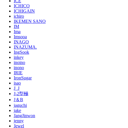
ICE
ICHICO
ICHIGAIN
ichiro
IKEMEN SANO
IM
Ima
Imsooa
INAGO
INAZUMA.
IngSook
inkey
inoino
inono
IRIE
IronSugar
isao
J_J
J-2型極
J＆B
jaguchi
jake
JangJinwon
jenny
Jewel