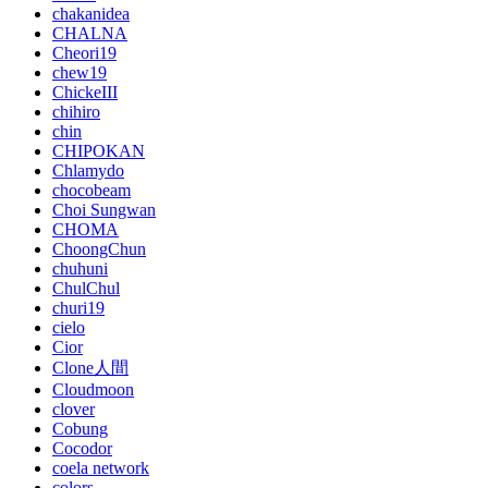
chakanidea
CHALNA
Cheori19
chew19
ChickeIII
chihiro
chin
CHIPOKAN
Chlamydo
chocobeam
Choi Sungwan
CHOMA
ChoongChun
chuhuni
ChulChul
churi19
cielo
Cior
Clone人間
Cloudmoon
clover
Cobung
Cocodor
coela network
colors