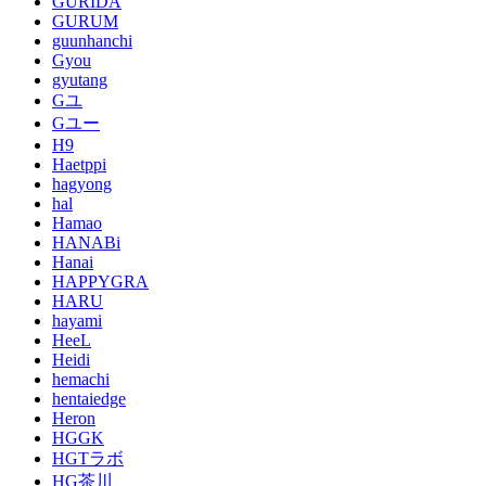
GURIDA
GURUM
guunhanchi
Gyou
gyutang
Gユ
Gユー
H9
Haetppi
hagyong
hal
Hamao
HANABi
Hanai
HAPPYGRA
HARU
hayami
HeeL
Heidi
hemachi
hentaiedge
Heron
HGGK
HGTラボ
HG茶川