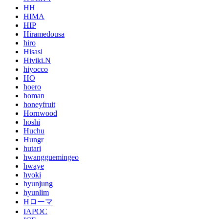
HH
HIMA
HIP
Hiramedousa
hiro
Hisasi
Hiviki.N
hiyocco
HO
hoero
homan
honeyfruit
Hornwood
hoshi
Huchu
Hungr
hutari
hwangguemingeo
hwaye
hyoki
hyunjung
hyunlim
Hローマ
IAPOC