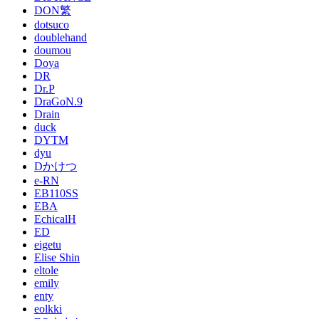
DON繁
dotsuco
doublehand
doumou
Doya
DR
Dr.P
DraGoN.9
Drain
duck
DYTM
dyu
Dかけつ
e-RN
EB110SS
EBA
EchicalH
ED
eigetu
Elise Shin
eltole
emily
enty
eolkki