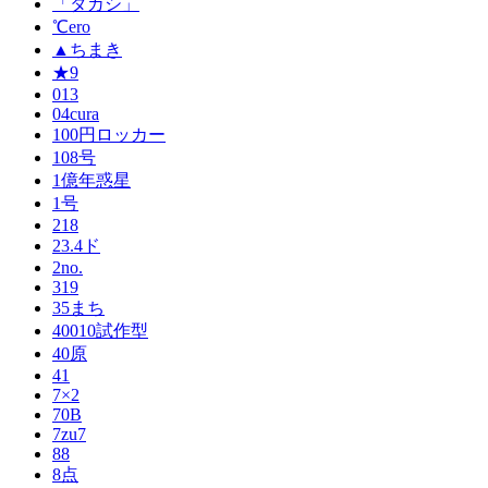
「タカシ」
℃ero
▲ちまき
★9
013
04cura
100円ロッカー
108号
1億年惑星
1号
218
23.4ド
2no.
319
35まち
40010試作型
40原
41
7×2
70B
7zu7
88
8点