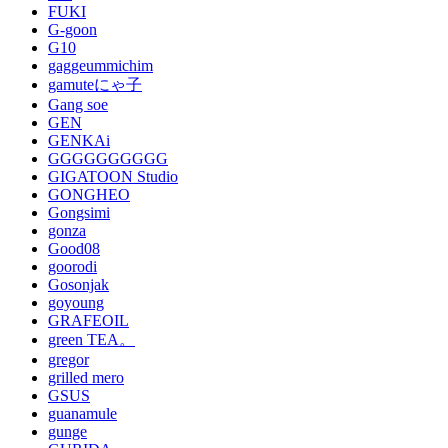
FUKI
G-goon
G10
gaggeummichim
gamuteにゃ子
Gang soe
GEN
GENKAi
GGGGGGGGGG
GIGATOON Studio
GONGHEO
Gongsimi
gonza
Good08
goorodi
Gosonjak
goyoung
GRAFEOIL
green TEA。
gregor
grilled mero
GSUS
guanamule
gunge