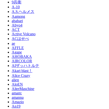
9兵衛
A-10
A.S.ヘルメス
Aamong
ababari
Abyo4
ACT
Active Volcano
ACはせべ
ae
AFFLE
Agape
AHOBAKA
AIRCOLOR
AIザッハトルテ
Akari blast！
Alice Crazy
alien
AloEN
AlterMaschine
amam:
amanna
Amazio
An19