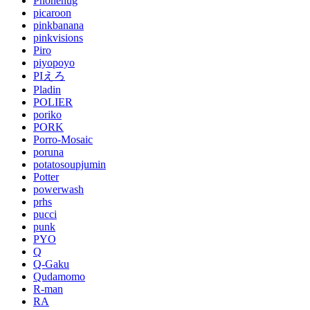
Phonehug
picaroon
pinkbanana
pinkvisions
Piro
piyopoyo
PIえろ
Pladin
POLIER
poriko
PORK
Porro-Mosaic
poruna
potatosoupjumin
Potter
powerwash
prhs
pucci
punk
PYO
Q
Q-Gaku
Qudamomo
R-man
RA