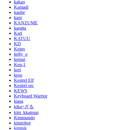
kakao
Kamadi
kanbe
kani
KANZUME
karatta
Karl
KATUU
KD
Keinv
kelly_o
kemui
Ken-1
keri
keso
Kestrel Elf
Kestrel orc
KEWS
Keyboard Warrior
kiasa
kika=ざる
kim_kkansun
Kimmundo
kimrobot
kimtuk