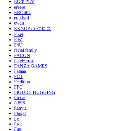
EOまさか
ereere
ERO404
eun bari
ewan
EXNOA/テクロス
F-set
F.W
F4U
facial family
FACON
fake69rose
FANZA GAMES
Fataaa
FCT
Feelition
FFC
FIGURE-HUGGING
firecat
fk696
flanvia
Flugel
fly
fu-ta
Fue