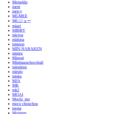
Memeldu
ment
mercy
MGMEE
MGジョー
miazi
MIBRY
microa
midopa
mignon
MIN-NARAKEN
miniru
Minogi
Mintmarachocoball
mirudora
miruto
miska
MJA
MK
mk2
MOAI
Mochi_inu
moco chouchou
mogg
Moisture