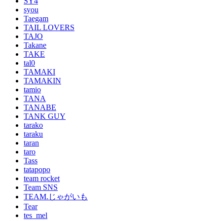
SY4
syou
Taegam
TAIL LOVERS
TAJO
Takane
TAKE
tal0
TAMAKI
TAMAKIN
tamio
TANA
TANABE
TANK GUY
tarako
taraku
taran
taro
Tass
tatapopo
team rocket
Team SNS
TEAM.じゃがいも
Tear
tes_mel