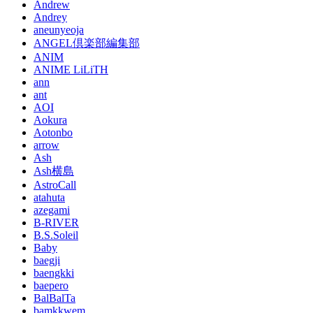
Andrew
Andrey
aneunyeoja
ANGEL倶楽部編集部
ANIM
ANIME LiLiTH
ann
ant
AOI
Aokura
Aotonbo
arrow
Ash
Ash横島
AstroCall
atahuta
azegami
B-RIVER
B.S.Soleil
Baby
baegji
baengkki
baepero
BalBalTa
bamkkwem