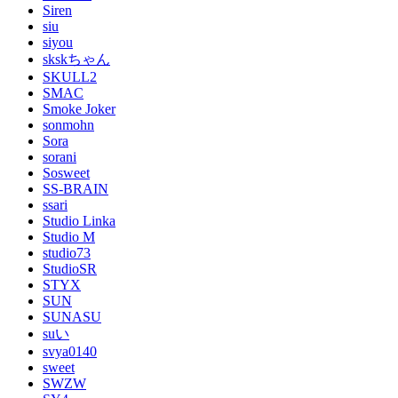
Siren
siu
siyou
skskちゃん
SKULL2
SMAC
Smoke Joker
sonmohn
Sora
sorani
Sosweet
SS-BRAIN
ssari
Studio Linka
Studio M
studio73
StudioSR
STYX
SUN
SUNASU
suい
svya0140
sweet
SWZW