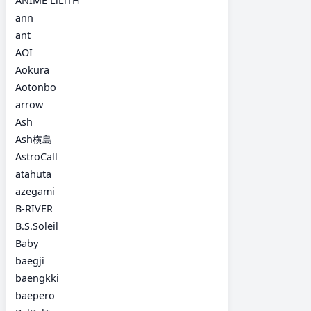
ANIME LiLiTH
ann
ant
AOI
Aokura
Aotonbo
arrow
Ash
Ash横島
AstroCall
atahuta
azegami
B-RIVER
B.S.Soleil
Baby
baegji
baengkki
baepero