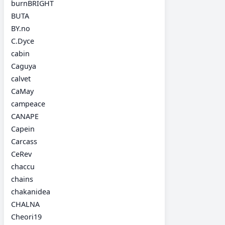
burnBRIGHT
BUTA
BY.no
C.Dyce
cabin
Caguya
calvet
CaMay
campeace
CANAPE
Capein
Carcass
CeRev
chaccu
chains
chakanidea
CHALNA
Cheori19