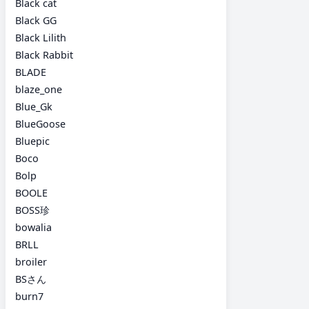
Black cat
Black GG
Black Lilith
Black Rabbit
BLADE
blaze_one
Blue_Gk
BlueGoose
Bluepic
Boco
Bolp
BOOLE
BOSS珍
bowalia
BRLL
broiler
BSさん
burn7