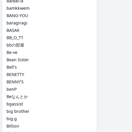
BalBalTa
bamkkwem
BANG-YOU
baragiragi
BASAK
BB_O_TT
bbの部屋
Be-ve
Bean Sister
Bell’s
BENETTY
BENNY’S
benP
Beなんとか
bgassist
big brother
big.g
Billion