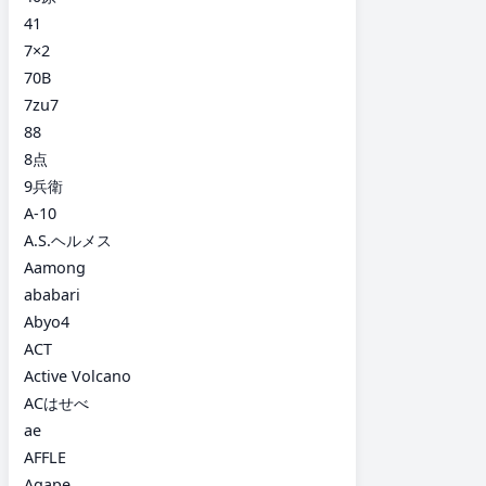
41
7×2
70B
7zu7
88
8点
9兵衛
A-10
A.S.ヘルメス
Aamong
ababari
Abyo4
ACT
Active Volcano
ACはせべ
ae
AFFLE
Agape