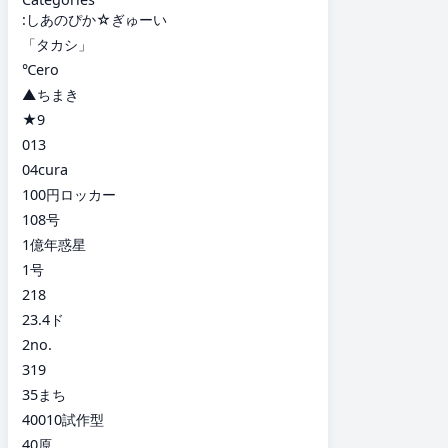
:しあのぴか☆ぎゅーい
「タカシ」
℃ero
▲ちまき
★9
013
04cura
100円ロッカー
108号
1億年惑星
1号
218
23.4ド
2no.
319
35まち
40010試作型
40原