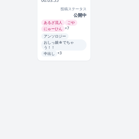
00:03:55
投稿ステータス
公開中
あるざ流人
ごや
+7
にゅーひん
アンソロジー
おしっ娘☆でちゃ
う！！
+3
中出し