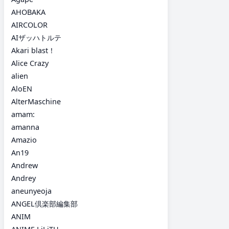
AHOBAKA
AIRCOLOR
AIザッハトルテ
Akari blast！
Alice Crazy
alien
AloEN
AlterMaschine
amam:
amanna
Amazio
An19
Andrew
Andrey
aneunyeoja
ANGEL倶楽部編集部
ANIM