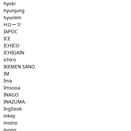
hyoki
hyunjung
hyunlim
Hローマ
IAPOC
ICE
ICHICO
ICHIGAIN
ichiro
IKEMEN SANO
IM
Ima
Imsooa
INAGO
INAZUMA.
IngSook
inkey
inoino
inono