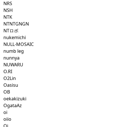
NRS
NSH
NTK
NTNTGNGN
NTロボ
nukemichi
NULL-MOSAIC
numb leg
nunnya
NUWARU
O.RI
O2Lin
Oasisu
OB
oekakizuki
OgataAz
oi
oiio
Oj