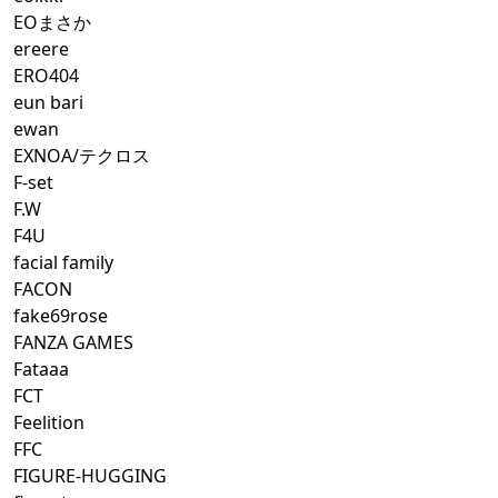
EOまさか
ereere
ERO404
eun bari
ewan
EXNOA/テクロス
F-set
F.W
F4U
facial family
FACON
fake69rose
FANZA GAMES
Fataaa
FCT
Feelition
FFC
FIGURE-HUGGING