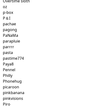
Overtime sloth
oz
p-box
P＆I
pachae
pagong
PaNaMa
parapluie
parrrr
pasta
pastime774
Paya8
Pennel
Philly
Phonehug
picaroon
pinkbanana
pinkvisions
Piro