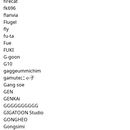
firecat
fk696
flanvia
Flugel
fly
fu-ta
Fue
FUKI
G-goon
G10
gaggeummichim
gamuteにゃ子
Gang soe
GEN
GENKAi
GGGGGGGGGG
GIGATOON Studio
GONGHEO
Gongsimi