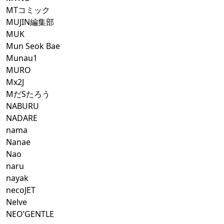
MTコミック
MUJIN編集部
MUK
Mun Seok Bae
Munau1
MURO
Mx2J
MだSたろう
NABURU
NADARE
nama
Nanae
Nao
naru
nayak
necoJET
Nelve
NEO’GENTLE