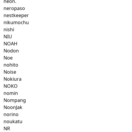
neon.
neropaso
nestkeeper
nikumochu
nishi
NIU
NOAH
Nodon
Noe
nohito
Noise
Nokiura
NOKO
nomin
Nompang
NoonJak
norino
noukatu
NR