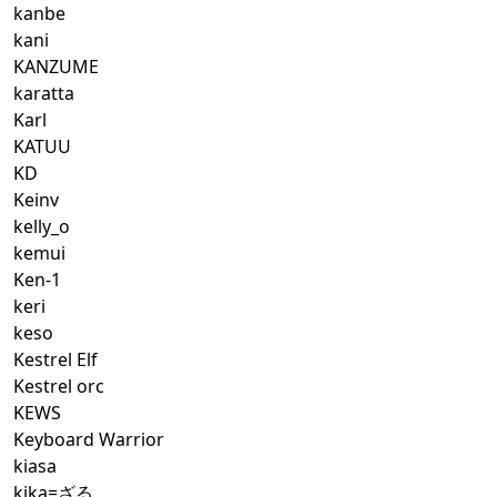
kanbe
kani
KANZUME
karatta
Karl
KATUU
KD
Keinv
kelly_o
kemui
Ken-1
keri
keso
Kestrel Elf
Kestrel orc
KEWS
Keyboard Warrior
kiasa
kika=ざる