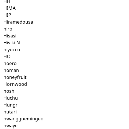
HH
HIMA
HIP
Hiramedousa
hiro
Hisasi
Hiviki.N
hiyocco
HO
hoero
homan
honeyfruit
Hornwood
hoshi
Huchu
Hungr
hutari
hwangguemingeo
hwaye