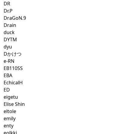
DR
Dr.P
DraGoN.9
Drain
duck
DYTM
dyu
Dかけつ
e-RN
EB110SS
EBA
EchicalH
ED
eigetu
Elise Shin
eltole
emily
enty
eolkki