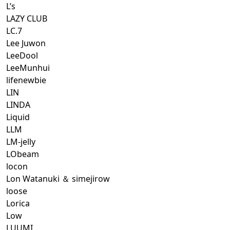
L’s
LAZY CLUB
LC.7
Lee Juwon
LeeDool
LeeMunhui
lifenewbie
LIN
LINDA
Liquid
LLM
LM-jelly
LObeam
locon
Lon Watanuki ＆ simejirow
loose
Lorica
Low
LUUMI