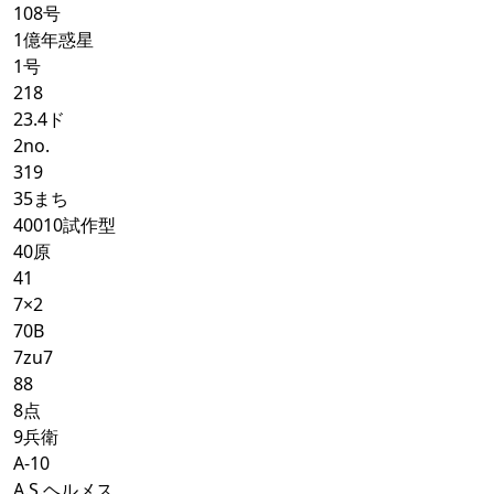
108号
1億年惑星
1号
218
23.4ド
2no.
319
35まち
40010試作型
40原
41
7×2
70B
7zu7
88
8点
9兵衛
A-10
A.S.ヘルメス