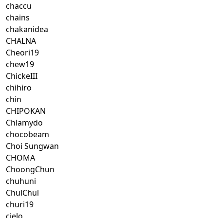
chaccu
chains
chakanidea
CHALNA
Cheori19
chew19
ChickeIII
chihiro
chin
CHIPOKAN
Chlamydo
chocobeam
Choi Sungwan
CHOMA
ChoongChun
chuhuni
ChulChul
churi19
cielo