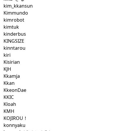
kim_kkansun
Kimmundo
kimrobot
kimtuk
kinderbus
KINGSIZE
kinntarou
kiri
Kisirian
KJH
Kkamja
Kkan
KkeonDae
KKIC
Kloah
KMH
KOJIROU！
konnyaku