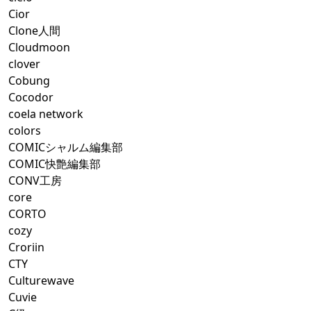
Cior
Clone人間
Cloudmoon
clover
Cobung
Cocodor
coela network
colors
COMICシャルム編集部
COMIC快艶編集部
CONV工房
core
CORTO
cozy
Croriin
CTY
Culturewave
Cuvie