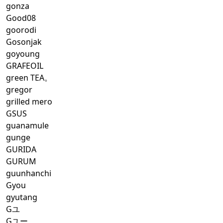
gonza
Good08
goorodi
Gosonjak
goyoung
GRAFEOIL
green TEA。
gregor
grilled mero
GSUS
guanamule
gunge
GURIDA
GURUM
guunhanchi
Gyou
gyutang
Gユ
Gユー