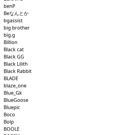
benP
Beなんとか
bgassist
big brother
big.g
Billion
Black cat
Black GG
Black Lilith
Black Rabbit
BLADE
blaze_one
Blue_Gk
BlueGoose
Bluepic
Boco
Bolp
BOOLE