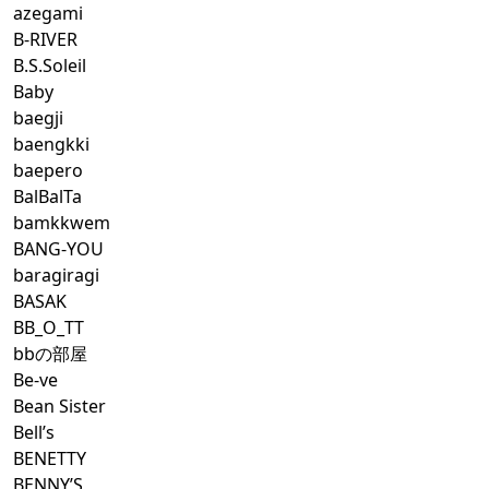
azegami
B-RIVER
B.S.Soleil
Baby
baegji
baengkki
baepero
BalBalTa
bamkkwem
BANG-YOU
baragiragi
BASAK
BB_O_TT
bbの部屋
Be-ve
Bean Sister
Bell’s
BENETTY
BENNY’S