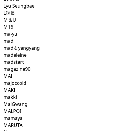
Lyu Seungbae
L課長
M＆U
M16
ma-yu
mad
mad＆yangyang
madeleine
madstart
magazine90
MAI
majoccoid
MAKI
makki
MalGwang
MALPOI
mamaya
MARUTA