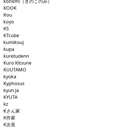
konomi（きのこのみ）
KOOK
Kou
koyo
KS
KTcube
kumikouj
kupa
kuretudenn
Kuro Kitsune
KUUTAMO
kyoka
Kyphosus
kyun ja
KYUTA
kz
Kさん家
K作家
K次長