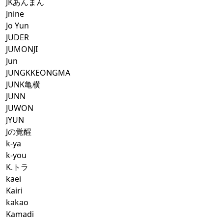
JKあんまん
Jnine
Jo Yun
JUDER
JUMONJI
Jun
JUNGKKEONGMA
JUNK亀横
JUNN
JUWON
JYUN
Jの覚醒
k-ya
k-you
K.トラ
kaei
Kairi
kakao
Kamadi