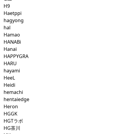
H9
Haetppi
hagyong
hal
Hamao
HANABi
Hanai
HAPPYGRA
HARU
hayami
HeeL
Heidi
hemachi
hentaiedge
Heron
HGGK
HGTラボ
HG茶川