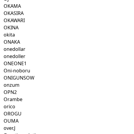
OKAMA
OKASIRA
OKAWARI
OKINA
okita
ONAKA
onedollar
onedoller
ONEONE1
Oni-noboru
ONIGUNSOW
onzum
OPN2
Orambe
orico
OROGU
OUMA
over.J