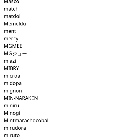
Masco
match
matdol
Memeldu
ment
mercy
MGMEE
MGジョー
miazi
MIBRY
microa
midopa
mignon
MIN-NARAKEN
miniru
Minogi
Mintmarachocoball
mirudora
miruto