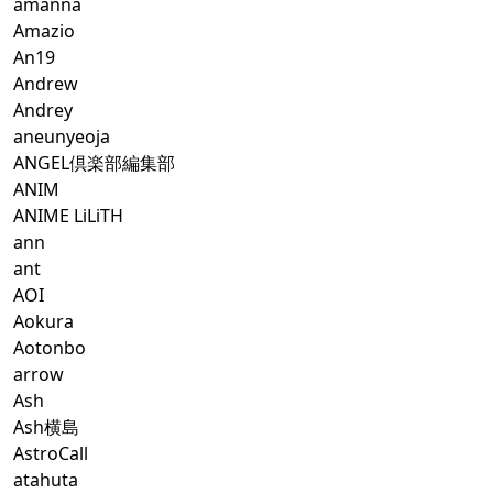
amanna
Amazio
An19
Andrew
Andrey
aneunyeoja
ANGEL倶楽部編集部
ANIM
ANIME LiLiTH
ann
ant
AOI
Aokura
Aotonbo
arrow
Ash
Ash横島
AstroCall
atahuta