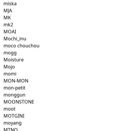
miska
MJA
MK
mk2
MOAI
Mochi_inu
moco chouchou
mogg
Moisture
Mojo
momi
MON-MON
mon-petit
monggun
MOONSTONE
moot
MOTGINI
moyang
MTNO