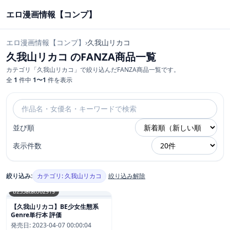
エロ漫画情報【コンプ】
エロ漫画情報【コンプ】
›
久我山リカコ
久我山リカコ のFANZA商品一覧
カテゴリ「久我山リカコ」で絞り込んだFANZA商品一覧です。
全
1
件中
1〜1
件を表示
並び順
表示件数
絞り込み:
カテゴリ: 久我山リカコ
絞り込み解除
b253atato02919
【久我山リカコ】BE少女生態系
Genre単行本 評価
発売日:
2023-04-07 00:00:04