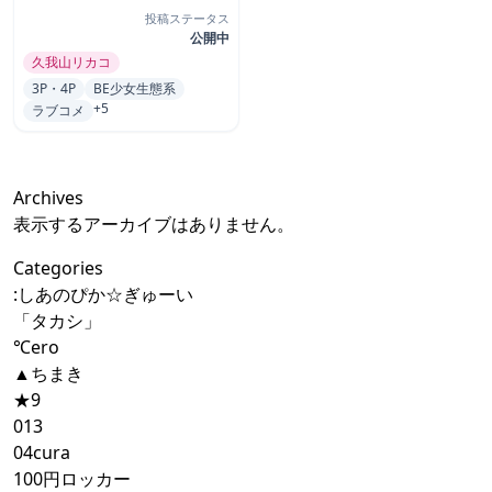
投稿ステータス
公開中
久我山リカコ
3P・4P
BE少女生態系
+5
ラブコメ
Archives
表示するアーカイブはありません。
Categories
:しあのぴか☆ぎゅーい
「タカシ」
℃ero
▲ちまき
★9
013
04cura
100円ロッカー