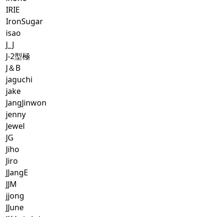
IRIE
IronSugar
isao
J_J
J-2型極
J＆B
jaguchi
jake
JangJinwon
jenny
Jewel
JG
Jiho
Jiro
JJangE
JJM
jjong
JJune