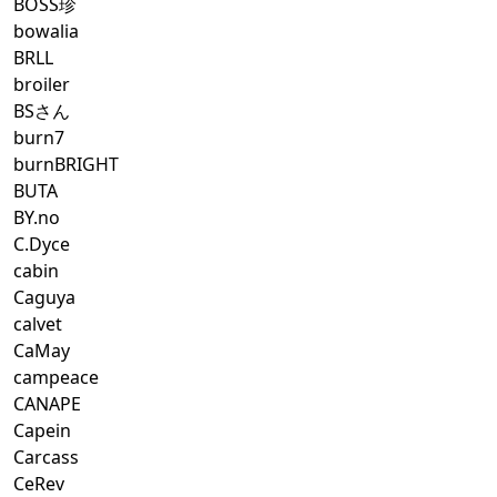
BOSS珍
bowalia
BRLL
broiler
BSさん
burn7
burnBRIGHT
BUTA
BY.no
C.Dyce
cabin
Caguya
calvet
CaMay
campeace
CANAPE
Capein
Carcass
CeRev