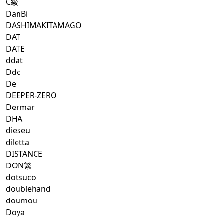
C級
DanBi
DASHIMAKITAMAGO
DAT
DATE
ddat
Ddc
De
DEEPER-ZERO
Dermar
DHA
dieseu
diletta
DISTANCE
DON繁
dotsuco
doublehand
doumou
Doya