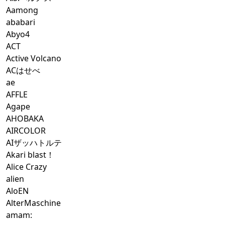
Aamong
ababari
Abyo4
ACT
Active Volcano
ACはせべ
ae
AFFLE
Agape
AHOBAKA
AIRCOLOR
AIザッハトルテ
Akari blast！
Alice Crazy
alien
AloEN
AlterMaschine
amam: