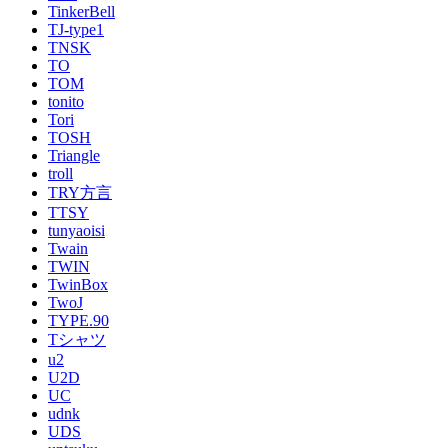
TinkerBell
TJ-type1
TNSK
TO
TOM
tonito
Tori
TOSH
Triangle
troll
TRY方言
TTSY
tunyaoisi
Twain
TWIN
TwinBox
TwoJ
TYPE.90
Tシャツ
u2
U2D
UC
udnk
UDS