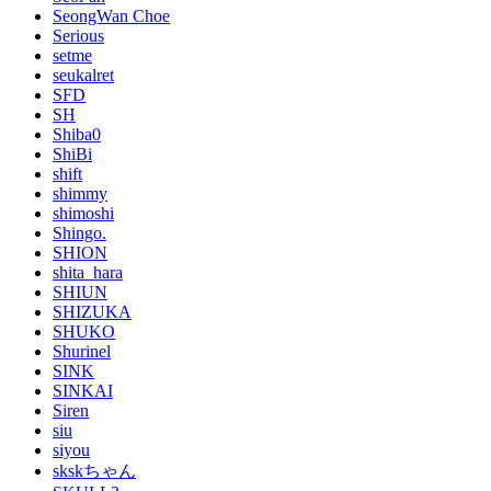
SeongWan Choe
Serious
setme
seukalret
SFD
SH
Shiba0
ShiBi
shift
shimmy
shimoshi
Shingo.
SHION
shita_hara
SHIUN
SHIZUKA
SHUKO
Shurinel
SINK
SINKAI
Siren
siu
siyou
skskちゃん