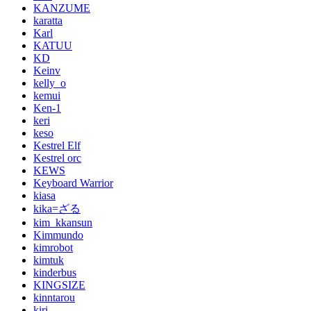
KANZUME
karatta
Karl
KATUU
KD
Keinv
kelly_o
kemui
Ken-1
keri
keso
Kestrel Elf
Kestrel orc
KEWS
Keyboard Warrior
kiasa
kika=ざる
kim_kkansun
Kimmundo
kimrobot
kimtuk
kinderbus
KINGSIZE
kinntarou
kiri