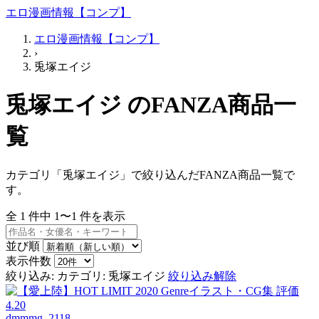
エロ漫画情報【コンプ】
エロ漫画情報【コンプ】
›
兎塚エイジ
兎塚エイジ のFANZA商品一
覧
カテゴリ「兎塚エイジ」で絞り込んだFANZA商品一覧で
す。
全
1
件中
1〜1
件を表示
並び順
表示件数
絞り込み:
カテゴリ: 兎塚エイジ
絞り込み解除
dmmmg_2118