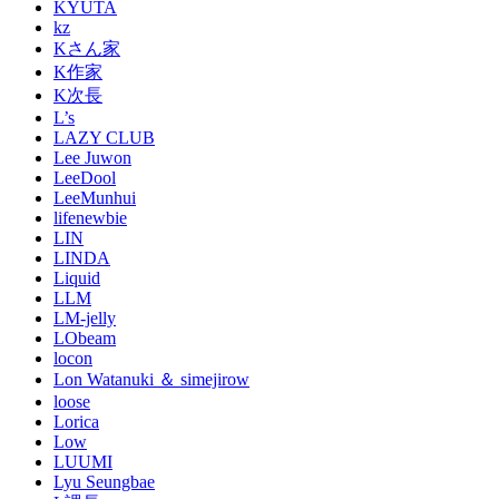
KYUTA
kz
Kさん家
K作家
K次長
L’s
LAZY CLUB
Lee Juwon
LeeDool
LeeMunhui
lifenewbie
LIN
LINDA
Liquid
LLM
LM-jelly
LObeam
locon
Lon Watanuki ＆ simejirow
loose
Lorica
Low
LUUMI
Lyu Seungbae