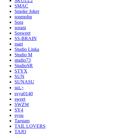
SKULL2
SMAC
Smoke Joker
sonmohn
Sora
sorani
Sosweet
SS-BRAIN
ssari
Studio Linka
Studio M
studio73
StudioSR
STYX
SUN
SUNASU
suい
svya0140
sweet
SWZW
SY4
syou
Taegam
TAIL LOVERS
TAJO