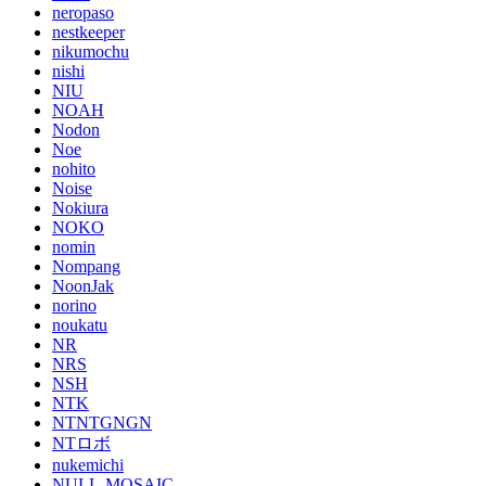
neropaso
nestkeeper
nikumochu
nishi
NIU
NOAH
Nodon
Noe
nohito
Noise
Nokiura
NOKO
nomin
Nompang
NoonJak
norino
noukatu
NR
NRS
NSH
NTK
NTNTGNGN
NTロボ
nukemichi
NULL-MOSAIC