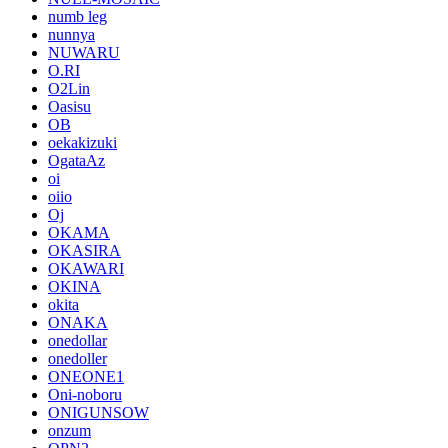
numb leg
nunnya
NUWARU
O.RI
O2Lin
Oasisu
OB
oekakizuki
OgataAz
oi
oiio
Oj
OKAMA
OKASIRA
OKAWARI
OKINA
okita
ONAKA
onedollar
onedoller
ONEONE1
Oni-noboru
ONIGUNSOW
onzum