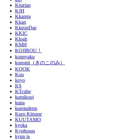
Kisirian
KJH
Kkamja
Kkan
KkeonDae
KKIC
Kloah
KMH
KOJIROU！
konnyaku
konomi（きのこのみ）
KOOK
Kou
koyo
KS
KTcube
kumikouj
kupa
kuretudenn
Kuro Kitsune
KUUTAMO
kyoka
Kyphosus
kyun ja