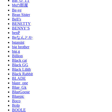
BB_O_TT
bbの部屋
Be-ve
Bean Sister
Bell’s
BENETTY
BENNY’S
benP
Beなんとか
bgassist
big brother
big.g
Billion
Black cat
Black GG
Black Lilith
Black Rabbit
BLADE
blaze_one
Blue_Gk
BlueGoose
Bluepic
Boco
Bolp
BOOLE