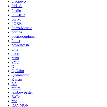
piyopoyo
PIえろ
Pladin
POLIER
poriko
PORK
Porro-Mosaic
poruna
potatosoupjumin
Potter
powerwash
prhs
pucci
punk
PYO
Q
Q-Gaku
Qudamomo
R-man
RA
rafuro
rainbowpastel
RaTe
ravi
RAYMON