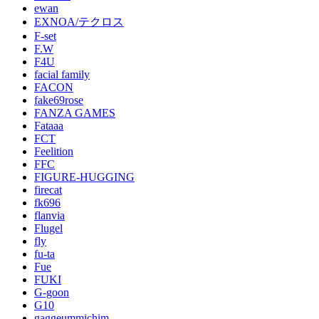
ewan
EXNOA/テクロス
F-set
F.W
F4U
facial family
FACON
fake69rose
FANZA GAMES
Fataaa
FCT
Feelition
FFC
FIGURE-HUGGING
firecat
fk696
flanvia
Flugel
fly
fu-ta
Fue
FUKI
G-goon
G10
gaggeummichim