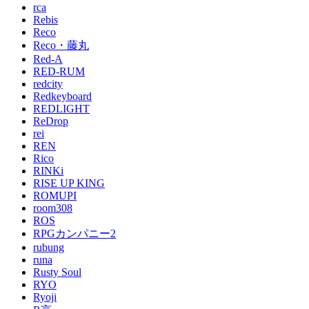
rca
Rebis
Reco
Reco・藤丸
Red-A
RED-RUM
redcity
Redkeyboard
REDLIGHT
ReDrop
rei
REN
Rico
RINKi
RISE UP KING
ROMUPI
room308
ROS
RPGカンパニー2
rubung
runa
Rusty Soul
RYO
Ryoji