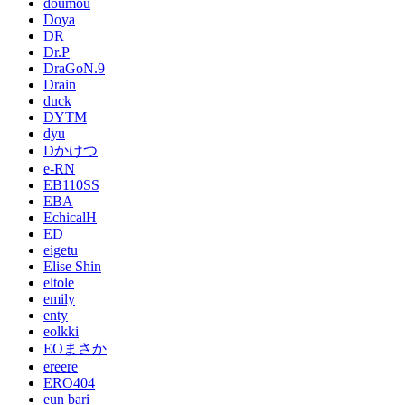
doumou
Doya
DR
Dr.P
DraGoN.9
Drain
duck
DYTM
dyu
Dかけつ
e-RN
EB110SS
EBA
EchicalH
ED
eigetu
Elise Shin
eltole
emily
enty
eolkki
EOまさか
ereere
ERO404
eun bari