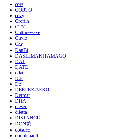
core
CORTO
cozy
Croriin
CTY
Culturewave
Cuvie
C級
DanBi
DASHIMAKITAMAGO
DAT
DATE
ddat
Ddc
De
DEEPER-ZERO
Dermar
DHA
dieseu
diletta
DISTANCE
DON繁
dotsuco
doublehand