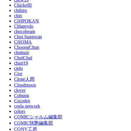
ChickeIII
chihiro
chin
CHIPOKAN
Chlamydo
chocobeam
Choi Sungwan
CHOMA
ChoongChun
chuhuni
ChulChul
churi19
cielo
Cior
Clone人間
Cloudmoon
clover
Cobung
Cocodor
coela network
colors
COMICシャルム編集部
COMIC快艶編集部
CONV工房