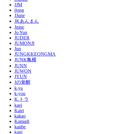
JJM
jjong
JJune
JKあんまん
Jnine
Jo Yun
JUDER
JUMONJI
Jun
JUNGKKEONGMA
JUNK亀横
JUNN
JUWON
JYUN
Jの覚醒
k-ya
k-you
K.トラ
kaei
Kairi
kakao
Kamadi
kanbe
kani