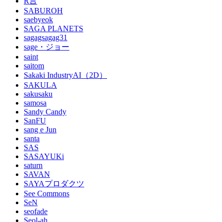
R言
SABUROH
saebyeok
SAGA PLANETS
sagagsagag31
sage・ジョー
saint
saitom
Sakaki IndustryAI（2D）
SAKULA
sakusaku
samosa
Sandy Candy
SanFU
sang e Jun
santa
SAS
SASAYUKi
saturn
SAVAN
SAYAプロダクツ
See Commons
SeN
seofade
Seol-ah