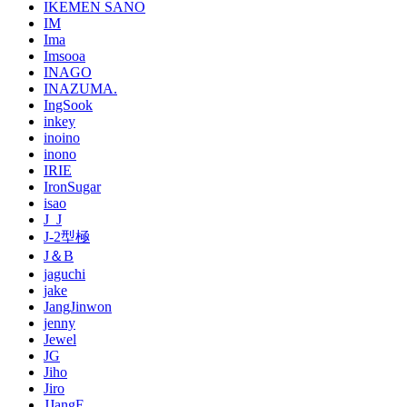
IKEMEN SANO
IM
Ima
Imsooa
INAGO
INAZUMA.
IngSook
inkey
inoino
inono
IRIE
IronSugar
isao
J_J
J-2型極
J＆B
jaguchi
jake
JangJinwon
jenny
Jewel
JG
Jiho
Jiro
JJangE