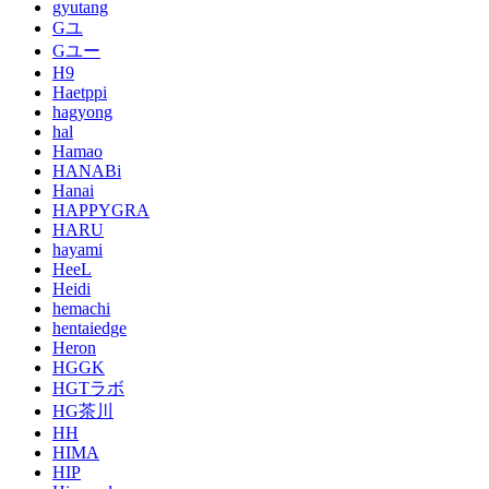
gyutang
Gユ
Gユー
H9
Haetppi
hagyong
hal
Hamao
HANABi
Hanai
HAPPYGRA
HARU
hayami
HeeL
Heidi
hemachi
hentaiedge
Heron
HGGK
HGTラボ
HG茶川
HH
HIMA
HIP