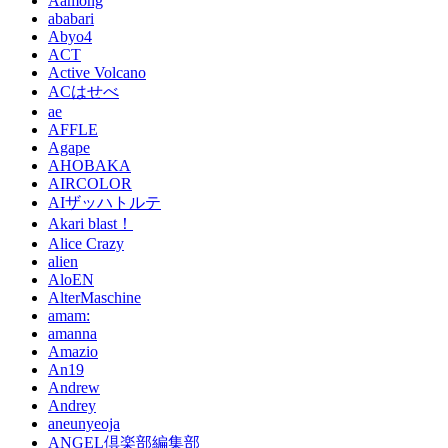
Aamong
ababari
Abyo4
ACT
Active Volcano
ACはせべ
ae
AFFLE
Agape
AHOBAKA
AIRCOLOR
AIザッハトルテ
Akari blast！
Alice Crazy
alien
AloEN
AlterMaschine
amam:
amanna
Amazio
An19
Andrew
Andrey
aneunyeoja
ANGEL倶楽部編集部