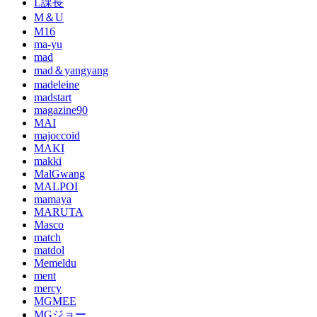
L課長
M＆U
M16
ma-yu
mad
mad＆yangyang
madeleine
madstart
magazine90
MAI
majoccoid
MAKI
makki
MalGwang
MALPOI
mamaya
MARUTA
Masco
match
matdol
Memeldu
ment
mercy
MGMEE
MGジョー