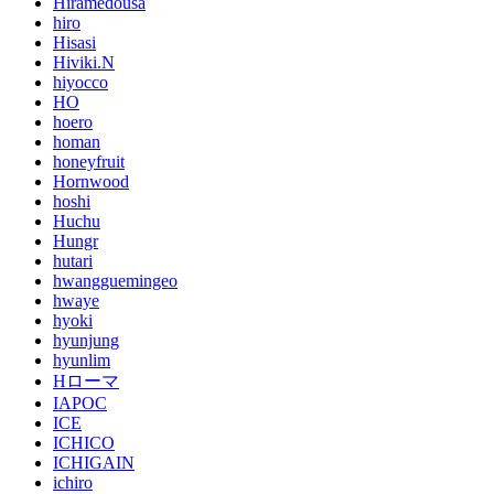
Hiramedousa
hiro
Hisasi
Hiviki.N
hiyocco
HO
hoero
homan
honeyfruit
Hornwood
hoshi
Huchu
Hungr
hutari
hwangguemingeo
hwaye
hyoki
hyunjung
hyunlim
Hローマ
IAPOC
ICE
ICHICO
ICHIGAIN
ichiro