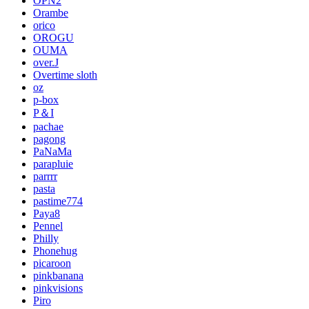
OPN2
Orambe
orico
OROGU
OUMA
over.J
Overtime sloth
oz
p-box
P＆I
pachae
pagong
PaNaMa
parapluie
parrrr
pasta
pastime774
Paya8
Pennel
Philly
Phonehug
picaroon
pinkbanana
pinkvisions
Piro