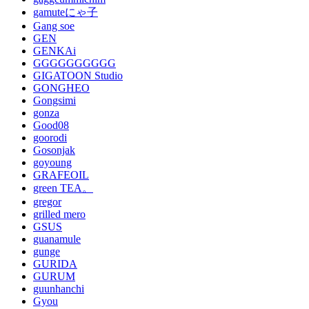
gamuteにゃ子
Gang soe
GEN
GENKAi
GGGGGGGGGG
GIGATOON Studio
GONGHEO
Gongsimi
gonza
Good08
goorodi
Gosonjak
goyoung
GRAFEOIL
green TEA。
gregor
grilled mero
GSUS
guanamule
gunge
GURIDA
GURUM
guunhanchi
Gyou