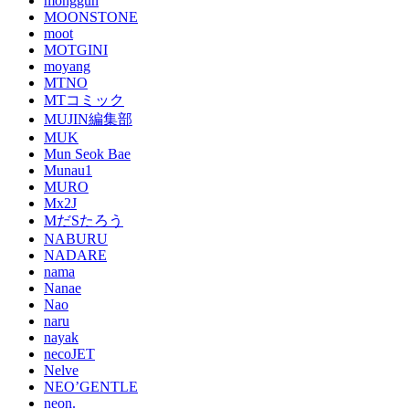
monggun
MOONSTONE
moot
MOTGINI
moyang
MTNO
MTコミック
MUJIN編集部
MUK
Mun Seok Bae
Munau1
MURO
Mx2J
MだSたろう
NABURU
NADARE
nama
Nanae
Nao
naru
nayak
necoJET
Nelve
NEO’GENTLE
neon.