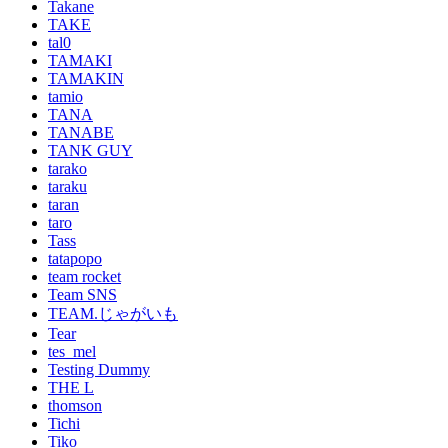
Takane
TAKE
tal0
TAMAKI
TAMAKIN
tamio
TANA
TANABE
TANK GUY
tarako
taraku
taran
taro
Tass
tatapopo
team rocket
Team SNS
TEAM.じゃがいも
Tear
tes_mel
Testing Dummy
THE L
thomson
Tichi
Tiko