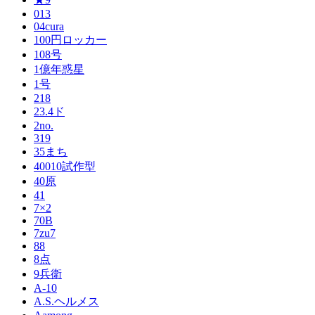
013
04cura
100円ロッカー
108号
1億年惑星
1号
218
23.4ド
2no.
319
35まち
40010試作型
40原
41
7×2
70B
7zu7
88
8点
9兵衛
A-10
A.S.ヘルメス