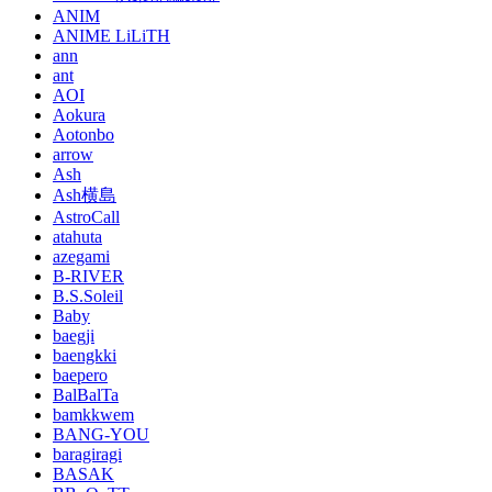
ANIM
ANIME LiLiTH
ann
ant
AOI
Aokura
Aotonbo
arrow
Ash
Ash横島
AstroCall
atahuta
azegami
B-RIVER
B.S.Soleil
Baby
baegji
baengkki
baepero
BalBalTa
bamkkwem
BANG-YOU
baragiragi
BASAK