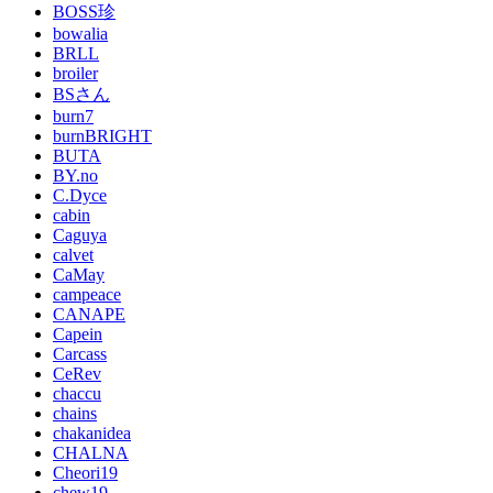
BOSS珍
bowalia
BRLL
broiler
BSさん
burn7
burnBRIGHT
BUTA
BY.no
C.Dyce
cabin
Caguya
calvet
CaMay
campeace
CANAPE
Capein
Carcass
CeRev
chaccu
chains
chakanidea
CHALNA
Cheori19
chew19