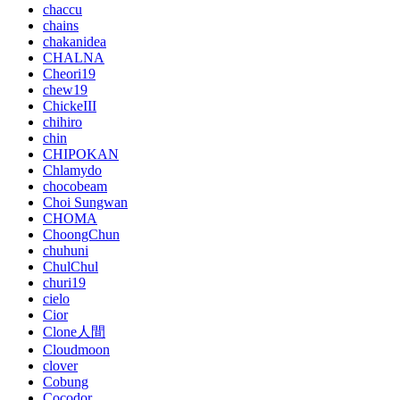
chaccu
chains
chakanidea
CHALNA
Cheori19
chew19
ChickeIII
chihiro
chin
CHIPOKAN
Chlamydo
chocobeam
Choi Sungwan
CHOMA
ChoongChun
chuhuni
ChulChul
churi19
cielo
Cior
Clone人間
Cloudmoon
clover
Cobung
Cocodor