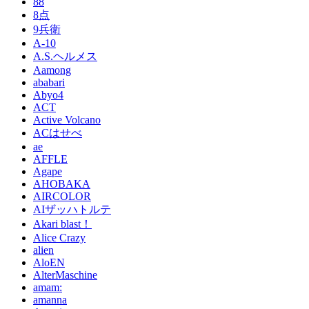
88
8点
9兵衛
A-10
A.S.ヘルメス
Aamong
ababari
Abyo4
ACT
Active Volcano
ACはせべ
ae
AFFLE
Agape
AHOBAKA
AIRCOLOR
AIザッハトルテ
Akari blast！
Alice Crazy
alien
AloEN
AlterMaschine
amam:
amanna