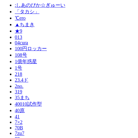
:しあのぴか☆ぎゅーい
「タカシ」
℃ero
▲ちまき
★9
013
04cura
100円ロッカー
108号
1億年惑星
1号
218
23.4ド
2no.
319
35まち
40010試作型
40原
41
7×2
70B
7zu7