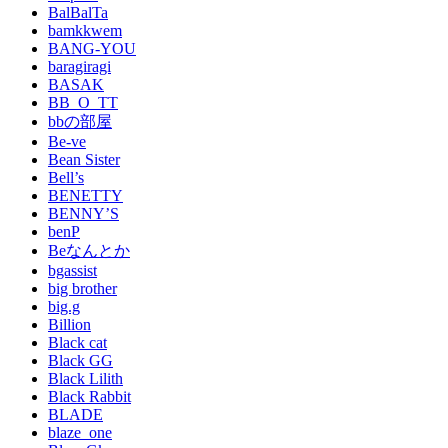
BalBalTa
bamkkwem
BANG-YOU
baragiragi
BASAK
BB_O_TT
bbの部屋
Be-ve
Bean Sister
Bell’s
BENETTY
BENNY’S
benP
Beなんとか
bgassist
big brother
big.g
Billion
Black cat
Black GG
Black Lilith
Black Rabbit
BLADE
blaze_one