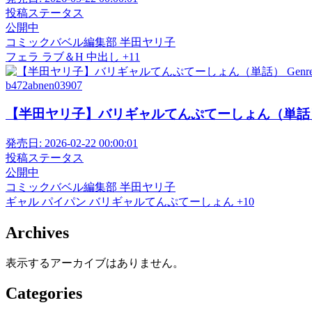
投稿ステータス
公開中
コミックバベル編集部
半田ヤリ子
フェラ
ラブ＆H
中出し
+11
b472abnen03907
【半田ヤリ子】バリギャルてんぷてーしょん（単話） Ge
発売日:
2026-02-22 00:00:01
投稿ステータス
公開中
コミックバベル編集部
半田ヤリ子
ギャル
パイパン
バリギャルてんぷてーしょん
+10
Archives
表示するアーカイブはありません。
Categories