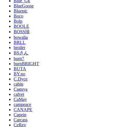
Blue_Gk
BlueGoose
Bluepic
Boco
Bolp
BOOLE
BOSS珍
bowalia
BRLL
broiler
BSさん
burn7
burnBRIGHT
BUTA
BY.no
C.Dyce
cabin
Caguya
calvet
CaMay
campeace
CANAPE
Capein
Carcass
CeRev