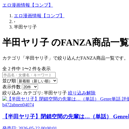
エロ漫画情報【コンプ】
エロ漫画情報【コンプ】
›
半田ヤリ子
半田ヤリ子 のFANZA商品一覧
カテゴリ「半田ヤリ子」で絞り込んだFANZA商品一覧です。
全
2
件中
1〜2
件を表示
並び順
表示件数
絞り込み:
カテゴリ: 半田ヤリ子
絞り込み解除
b472abnen04074
【半田ヤリ子】閉鎖空間の先輩は…（単話） Genre
発売日:
2026-05-22 00:00:01