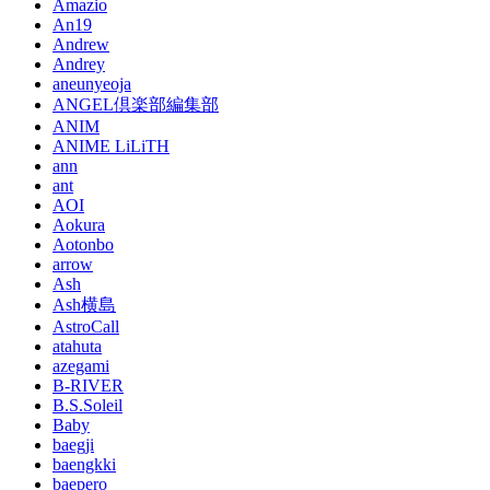
Amazio
An19
Andrew
Andrey
aneunyeoja
ANGEL倶楽部編集部
ANIM
ANIME LiLiTH
ann
ant
AOI
Aokura
Aotonbo
arrow
Ash
Ash横島
AstroCall
atahuta
azegami
B-RIVER
B.S.Soleil
Baby
baegji
baengkki
baepero