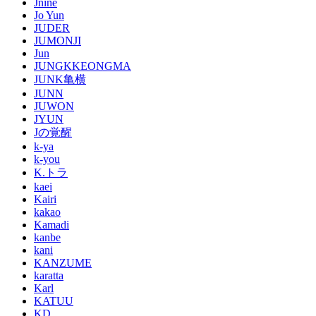
Jnine
Jo Yun
JUDER
JUMONJI
Jun
JUNGKKEONGMA
JUNK亀横
JUNN
JUWON
JYUN
Jの覚醒
k-ya
k-you
K.トラ
kaei
Kairi
kakao
Kamadi
kanbe
kani
KANZUME
karatta
Karl
KATUU
KD