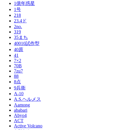
1億年惑星
1号
218
23.4ド
2no.
319
35まち
40010試作型
40原
41
7×2
70B
7zu7
88
8点
9兵衛
A-10
A.S.ヘルメス
Aamong
ababari
Abyo4
ACT
Active Volcano