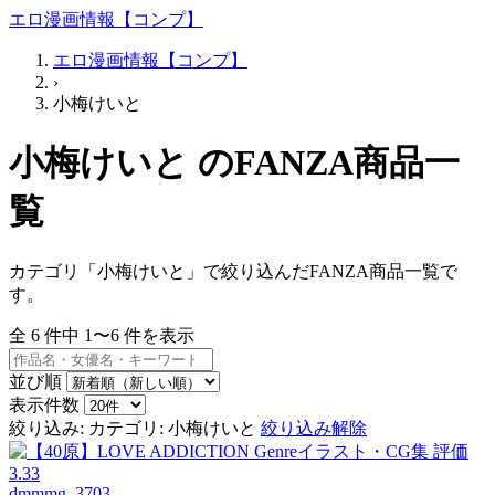
エロ漫画情報【コンプ】
エロ漫画情報【コンプ】
›
小梅けいと
小梅けいと のFANZA商品一
覧
カテゴリ「小梅けいと」で絞り込んだFANZA商品一覧で
す。
全
6
件中
1〜6
件を表示
並び順
表示件数
絞り込み:
カテゴリ: 小梅けいと
絞り込み解除
dmmmg_3703