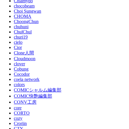
Chlamydo
chocobeam
Choi Sungwan
CHOMA
ChoongChun
chuhuni
ChulChul
churi19
cielo
Cior
Clone人間
Cloudmoon
clover
Cobung
Cocodor
coela network
colors
COMICシャルム編集部
COMIC快艶編集部
CONV工房
core
CORTO
cozy
Croriin
CTY