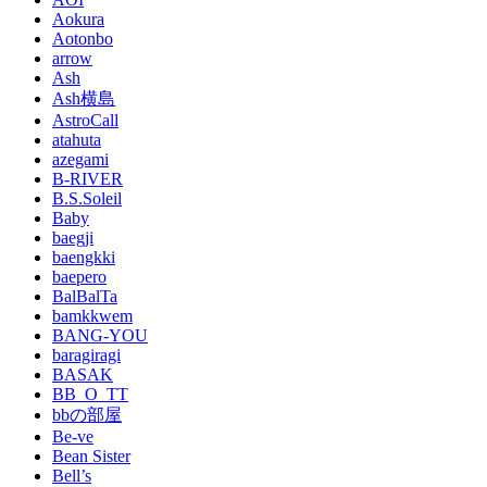
Aokura
Aotonbo
arrow
Ash
Ash横島
AstroCall
atahuta
azegami
B-RIVER
B.S.Soleil
Baby
baegji
baengkki
baepero
BalBalTa
bamkkwem
BANG-YOU
baragiragi
BASAK
BB_O_TT
bbの部屋
Be-ve
Bean Sister
Bell’s