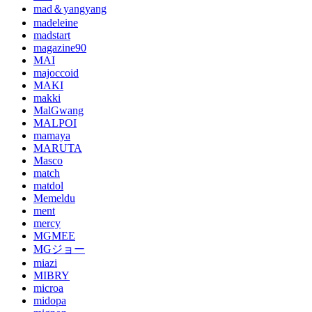
mad＆yangyang
madeleine
madstart
magazine90
MAI
majoccoid
MAKI
makki
MalGwang
MALPOI
mamaya
MARUTA
Masco
match
matdol
Memeldu
ment
mercy
MGMEE
MGジョー
miazi
MIBRY
microa
midopa