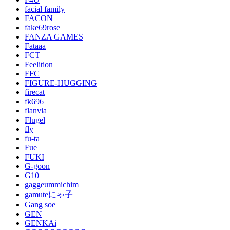
facial family
FACON
fake69rose
FANZA GAMES
Fataaa
FCT
Feelition
FFC
FIGURE-HUGGING
firecat
fk696
flanvia
Flugel
fly
fu-ta
Fue
FUKI
G-goon
G10
gaggeummichim
gamuteにゃ子
Gang soe
GEN
GENKAi