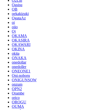
O2Lin
Oasisu
OB
oekakizuki
OgataAz
oi
oiio
Oj
OKAMA
OKASIRA
OKAWARI
OKINA
okita
ONAKA
onedollar
onedoller
ONEONE1
Oni-noboru
ONIGUNSOW
onzum
OPN2
Orambe
orico
OROGU
OUMA