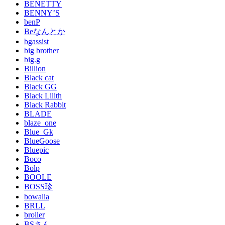
BENETTY
BENNY’S
benP
Beなんとか
bgassist
big brother
big.g
Billion
Black cat
Black GG
Black Lilith
Black Rabbit
BLADE
blaze_one
Blue_Gk
BlueGoose
Bluepic
Boco
Bolp
BOOLE
BOSS珍
bowalia
BRLL
broiler
BSさん