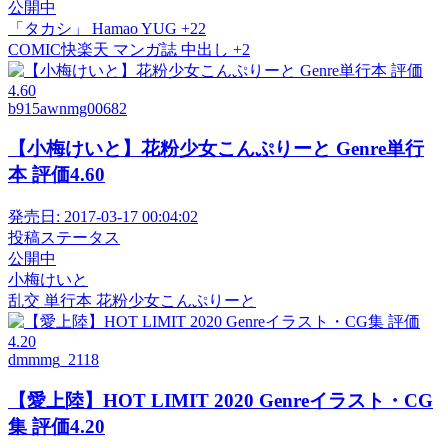
公開中
「タカシ」
Hamao
YUG
+22
COMIC快楽天
マンガ誌
中出し
+2
b915awnmg00682
【小梅けいと】花粉少女こんぷりーと Genre単行
本 評価4.60
発売日:
2017-03-17 00:04:02
投稿ステータス
公開中
小梅けいと
乱交
単行本
花粉少女こんぷりーと
dmmmg_2118
【愛上陸】HOT LIMIT 2020 Genreイラスト・CG
集 評価4.20