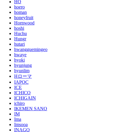
HO
hoero
homan
honeyfruit
Hornwood
hoshi
Huchu
Hungr
hutari
hwangguemingeo
hwaye
hyoki
hyunjung
hyunlim
Hローマ
IAPOC
ICE
ICHICO
ICHIGAIN
ichiro
IKEMEN SANO
IM
Ima
Imsooa
INAGO