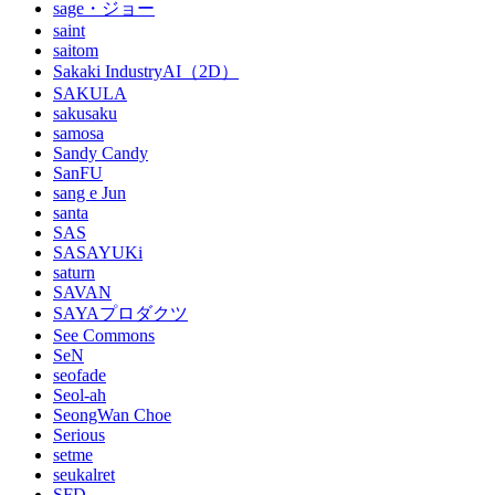
sage・ジョー
saint
saitom
Sakaki IndustryAI（2D）
SAKULA
sakusaku
samosa
Sandy Candy
SanFU
sang e Jun
santa
SAS
SASAYUKi
saturn
SAVAN
SAYAプロダクツ
See Commons
SeN
seofade
Seol-ah
SeongWan Choe
Serious
setme
seukalret
SFD