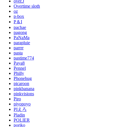
over.J
Overtime sloth
oz
p-box
P＆I
pachae
pagong
PaNaMa
parapluie
parrrr
pasta
pastime774
Paya8
Pennel
Philly
Phonehug
picaroon
pinkbanana
pinkvisions
Piro
piyopoyo
PIえろ
Pladin
POLIER
poriko