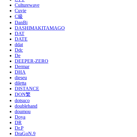
Culturewave
Cuvie
C級
DanBi
DASHIMAKITAMAGO
DAT
DATE
ddat
Ddc
De
DEEPER-ZERO
Dermar
DHA
dieseu
diletta
DISTANCE
DON繁
dotsuco
doublehand
doumou
Doya
DR
Dr.P
DraGoN.9