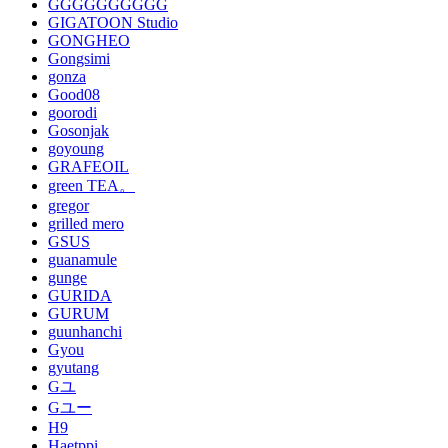
GGGGGGGGGG
GIGATOON Studio
GONGHEO
Gongsimi
gonza
Good08
goorodi
Gosonjak
goyoung
GRAFEOIL
green TEA。
gregor
grilled mero
GSUS
guanamule
gunge
GURIDA
GURUM
guunhanchi
Gyou
gyutang
Gユ
Gユー
H9
Haetppi