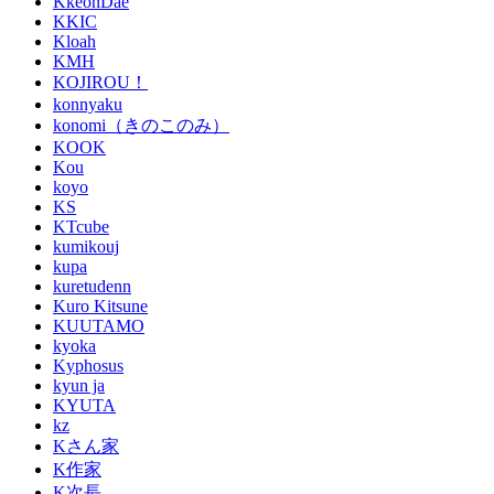
KkeonDae
KKIC
Kloah
KMH
KOJIROU！
konnyaku
konomi（きのこのみ）
KOOK
Kou
koyo
KS
KTcube
kumikouj
kupa
kuretudenn
Kuro Kitsune
KUUTAMO
kyoka
Kyphosus
kyun ja
KYUTA
kz
Kさん家
K作家
K次長