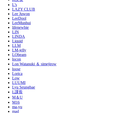
L’s
LAZY CLUB
Lee Juwon
LeeDool
LeeMunhui
lifenewbie
LIN
LINDA
Liquid
LLM
LM-jelly
LObeam
locon
Lon Watanuki ＆ simejirow
loose
Lorica
Low
LUUMI
Lyu Seungbae
L課長
M＆U
M16
ma-yu
mad