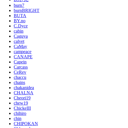
burn7
burnBRIGHT
BUTA
BY.no
C.Dyce
cabin
Caguya
calvet
CaMay
campeace
CANAPE
Capein
Carcass
CeRev
chaccu
chains
chakanidea
CHALNA
Cheori19
chew19
ChickeIII
chihiro
chin
CHIPOKAN