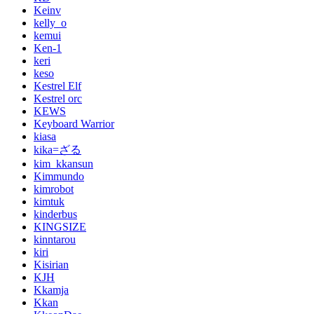
Keinv
kelly_o
kemui
Ken-1
keri
keso
Kestrel Elf
Kestrel orc
KEWS
Keyboard Warrior
kiasa
kika=ざる
kim_kkansun
Kimmundo
kimrobot
kimtuk
kinderbus
KINGSIZE
kinntarou
kiri
Kisirian
KJH
Kkamja
Kkan