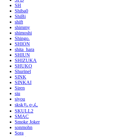
SH
Shiba0
ShiBi
shift
shimmy
shimoshi
Shingo.
SHION
shita_hara
SHIUN
SHIZUKA
SHUKO
Shurinel
SINK
SINKAI
Siren
siu
siyou
skskちゃん
SKULL2
SMAC
Smoke Joker
sonmohn
Sora