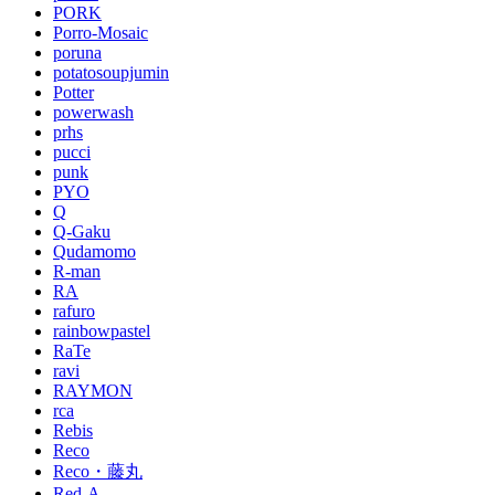
PORK
Porro-Mosaic
poruna
potatosoupjumin
Potter
powerwash
prhs
pucci
punk
PYO
Q
Q-Gaku
Qudamomo
R-man
RA
rafuro
rainbowpastel
RaTe
ravi
RAYMON
rca
Rebis
Reco
Reco・藤丸
Red-A