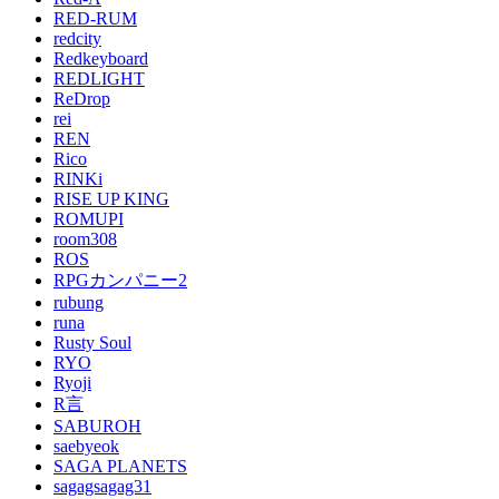
RED-RUM
redcity
Redkeyboard
REDLIGHT
ReDrop
rei
REN
Rico
RINKi
RISE UP KING
ROMUPI
room308
ROS
RPGカンパニー2
rubung
runa
Rusty Soul
RYO
Ryoji
R言
SABUROH
saebyeok
SAGA PLANETS
sagagsagag31