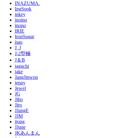
INAZUMA.
IngSook
inkey
inoino
inono
IRIE
IronSugar
isao
J_J
J-2型極
J＆B
jaguchi
jake
JangJinwon
jenny
Jewel
JG
Jiho
Jiro
JJangE
JJM
jjong
JJune
JKあんまん