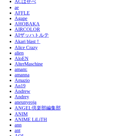
ACはせべ
ae
AFFLE
Agape
AHOBAKA
AIRCOLOR
AIザッハトルテ
Akari blast！
Alice Crazy
alien
AloEN
AlterMaschine
amam:
amanna
Amazio
An19
Andrew
Andrey
aneunyeoja
ANGEL倶楽部編集部
ANIM
ANIME LiLiTH
ann
ant
AOI