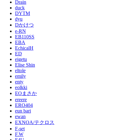
Drain
duck
DYTM
dyu
Dかけつ
e-RN
EB110SS
EBA
EchicalH
ED
eigetu
Elise Shin
eltole
emily
enty
eolkki
EOまさか
ereere
ERO404
eun bari
ewan
EXNOA/テクロス
F-set
F.W
F4U