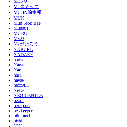
MTNO
MTコミック
MUJIN編集部
MUK
Mun Seok Bae
Munau1
MURO
Mx2J
MだSたろう
NABURU
NADARE
nama
Nanae
Nao
naru
nayak
necoJET
Nelve
NEO’GENTLE
neon.
neropaso
nestkeeper
nikumochu
nishi
NIU