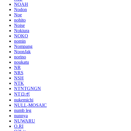
NOAH
Nodon
Noe
nohito
Noise
Nokiura
NOKO
nomin
Nompang
NoonJak
norino
noukatu
NR
NRS
NSH
NTK
NTNTGNGN
NTロボ
nukemichi
NULL-MOSAIC
numb leg
nunnya
NUWARU
O.RI