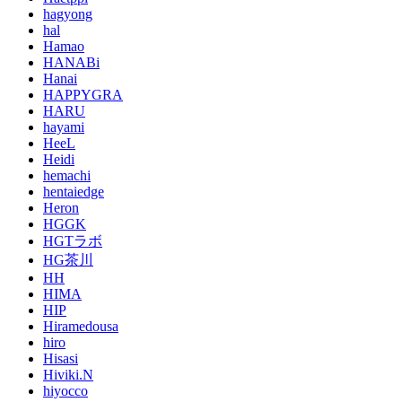
hagyong
hal
Hamao
HANABi
Hanai
HAPPYGRA
HARU
hayami
HeeL
Heidi
hemachi
hentaiedge
Heron
HGGK
HGTラボ
HG茶川
HH
HIMA
HIP
Hiramedousa
hiro
Hisasi
Hiviki.N
hiyocco