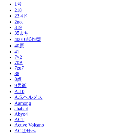
1号
218
23.4ド
2no.
319
35まち
40010試作型
40原
41
7×2
70B
7zu7
88
8点
9兵衛
A-10
A.S.ヘルメス
Aamong
ababari
Abyo4
ACT
Active Volcano
ACはせべ