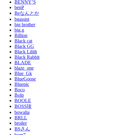
BENNY’S
benP
Beなんとか
bgassist
big brother
big.g
Billion
Black cat
Black GG
Black Lilith
Black Rabbit
BLADE
blaze_one
Blue_Gk
BlueGoose
Bluepic
Boco
Bolp
BOOLE
BOSS珍
bowalia
BRLL
broiler
BSさん
burn7