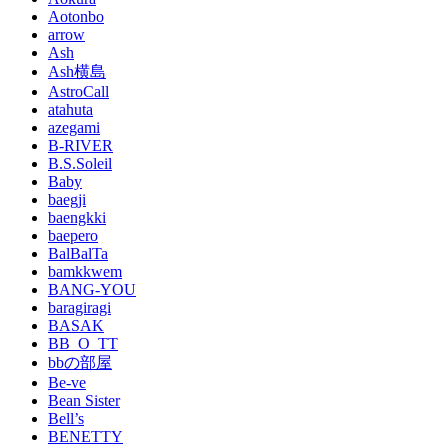
Aotonbo
arrow
Ash
Ash横島
AstroCall
atahuta
azegami
B-RIVER
B.S.Soleil
Baby
baegji
baengkki
baepero
BalBalTa
bamkkwem
BANG-YOU
baragiragi
BASAK
BB_O_TT
bbの部屋
Be-ve
Bean Sister
Bell’s
BENETTY