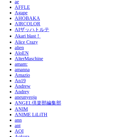
ae
AFFLE
Agape
AHOBAKA
AIRCOLOR
AIザッハトルテ
Akari blast！
Alice Crazy
alien
AloEN
AlterMaschine
amam:
amanna
Amazio
An19
Andrew
Andrey
aneunyeoja
ANGEL倶楽部編集部
ANIM
ANIME LiLiTH
ann
ant
AOI
Aokura