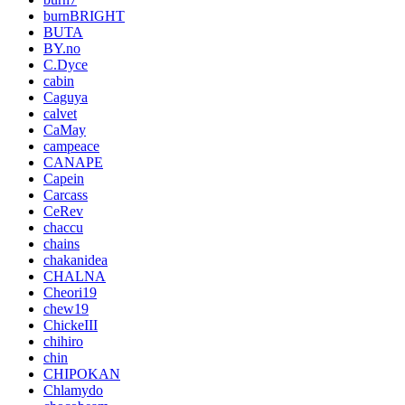
burnBRIGHT
BUTA
BY.no
C.Dyce
cabin
Caguya
calvet
CaMay
campeace
CANAPE
Capein
Carcass
CeRev
chaccu
chains
chakanidea
CHALNA
Cheori19
chew19
ChickeIII
chihiro
chin
CHIPOKAN
Chlamydo