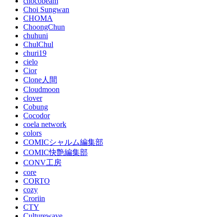
chocobeam
Choi Sungwan
CHOMA
ChoongChun
chuhuni
ChulChul
churi19
cielo
Cior
Clone人間
Cloudmoon
clover
Cobung
Cocodor
coela network
colors
COMICシャルム編集部
COMIC快艶編集部
CONV工房
core
CORTO
cozy
Croriin
CTY
Culturewave