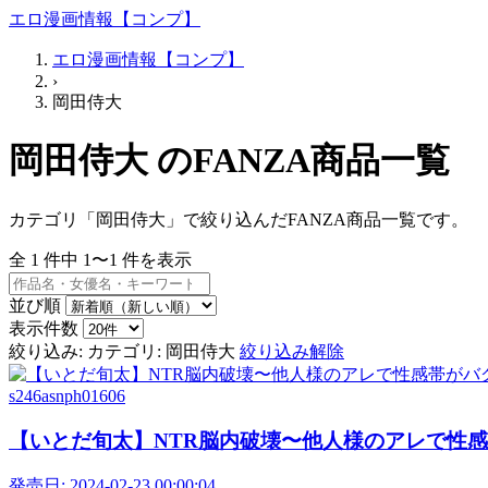
エロ漫画情報【コンプ】
エロ漫画情報【コンプ】
›
岡田侍大
岡田侍大 のFANZA商品一覧
カテゴリ「岡田侍大」で絞り込んだFANZA商品一覧です。
全
1
件中
1〜1
件を表示
並び順
表示件数
絞り込み:
カテゴリ: 岡田侍大
絞り込み解除
s246asnph01606
【いとだ旬太】NTR脳内破壊〜他人様のアレで性感帯が
発売日:
2024-02-23 00:00:04