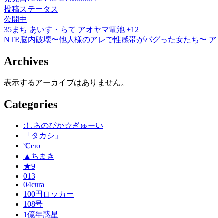
投稿ステータス
公開中
35まち
あいす・らて
アオヤマ電池
+12
NTR脳内破壊〜他人様のアレで性感帯がバグった女たち〜
ア
Archives
表示するアーカイブはありません。
Categories
:しあのぴか☆ぎゅーい
「タカシ」
℃ero
▲ちまき
★9
013
04cura
100円ロッカー
108号
1億年惑星