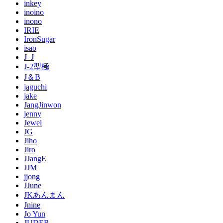
inkey
inoino
inono
IRIE
IronSugar
isao
J_J
J-2型極
J＆B
jaguchi
jake
JangJinwon
jenny
Jewel
JG
Jiho
Jiro
JJangE
JJM
jjong
JJune
JKあんまん
Jnine
Jo Yun
JUDER