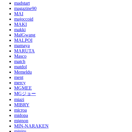
madstart
magazine90
MAI
majoccoid
MAKI
makki
MalGwang
MALPOI
mamaya
MARUTA
Masco
match
matdol
Memeldu
ment
mercy
MGMEE
MGジョー
miazi
MIBRY
microa
midopa
mignon
MIN-NARAKEN
miniru