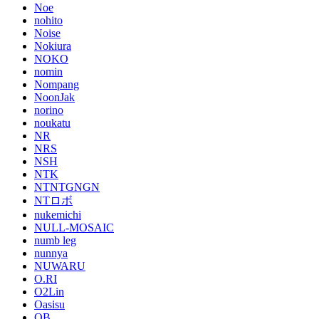
Noe
nohito
Noise
Nokiura
NOKO
nomin
Nompang
NoonJak
norino
noukatu
NR
NRS
NSH
NTK
NTNTGNGN
NTロボ
nukemichi
NULL-MOSAIC
numb leg
nunnya
NUWARU
O.RI
O2Lin
Oasisu
OB