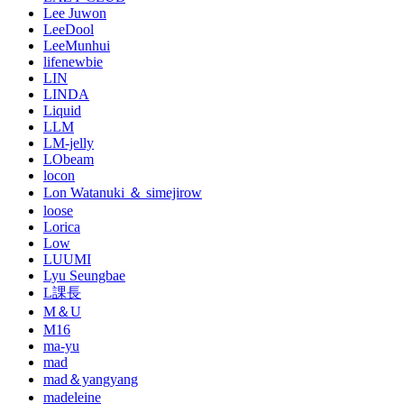
Lee Juwon
LeeDool
LeeMunhui
lifenewbie
LIN
LINDA
Liquid
LLM
LM-jelly
LObeam
locon
Lon Watanuki ＆ simejirow
loose
Lorica
Low
LUUMI
Lyu Seungbae
L課長
M＆U
M16
ma-yu
mad
mad＆yangyang
madeleine