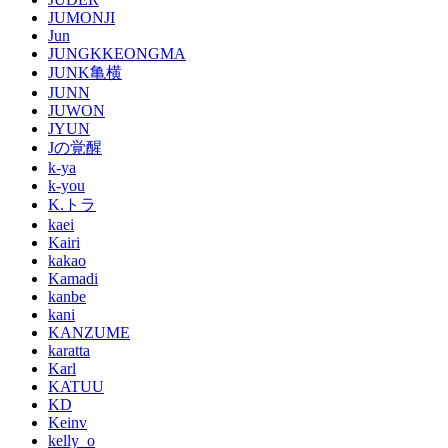
JUMONJI
Jun
JUNGKKEONGMA
JUNK亀横
JUNN
JUWON
JYUN
Jの覚醒
k-ya
k-you
K.トラ
kaei
Kairi
kakao
Kamadi
kanbe
kani
KANZUME
karatta
Karl
KATUU
KD
Keinv
kelly_o