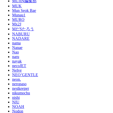
MUJIN編集部
MUK
Mun Seok Bae
Munau1
MURO
Mx2J
MだSたろう
NABURU
NADARE
nama
Nanae
Nao
naru
nayak
necoJET
Nelve
NEO’GENTLE
neon.
neropaso
nestkeeper
nikumochu
nishi
NIU
NOAH
Nodon