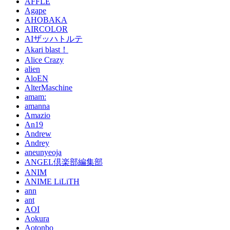
AFFLE
Agape
AHOBAKA
AIRCOLOR
AIザッハトルテ
Akari blast！
Alice Crazy
alien
AloEN
AlterMaschine
amam:
amanna
Amazio
An19
Andrew
Andrey
aneunyeoja
ANGEL倶楽部編集部
ANIM
ANIME LiLiTH
ann
ant
AOI
Aokura
Aotonbo