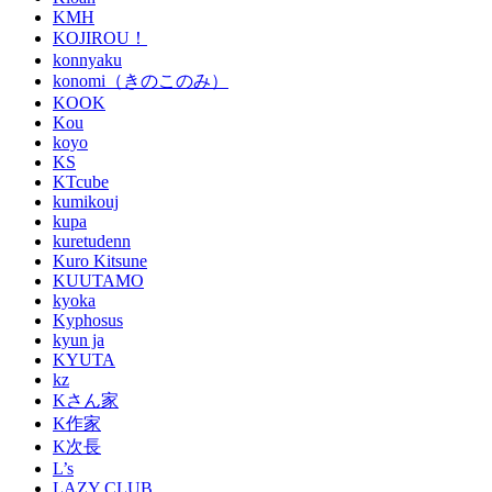
KMH
KOJIROU！
konnyaku
konomi（きのこのみ）
KOOK
Kou
koyo
KS
KTcube
kumikouj
kupa
kuretudenn
Kuro Kitsune
KUUTAMO
kyoka
Kyphosus
kyun ja
KYUTA
kz
Kさん家
K作家
K次長
L’s
LAZY CLUB