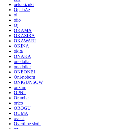
oekakizuki
OgataAz
oi
oiio
Oj
OKAMA
OKASIRA
OKAWARI
OKINA
okita
ONAKA
onedollar
onedoller
ONEONE1
Oni-noboru
ONIGUNSOW
onzum
OPN2
Orambe
orico
OROGU
OUMA
over.J
Overtime sloth
oz