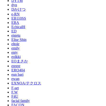
DYTM
dyu
Dかけつ
e-RN
EB110SS
EBA
EchicalH
ED
eigetu
Elise Shin
eltole
emily
enty
eolkki
EOまさか
ereere
ERO404
eun bari
ewan
EXNOA/テクロス
F-set
F.W
F4U
facial family
FACON