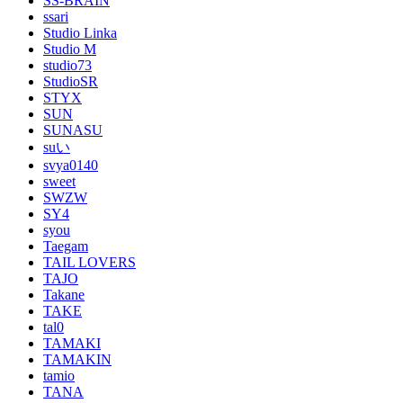
SS-BRAIN
ssari
Studio Linka
Studio M
studio73
StudioSR
STYX
SUN
SUNASU
suい
svya0140
sweet
SWZW
SY4
syou
Taegam
TAIL LOVERS
TAJO
Takane
TAKE
tal0
TAMAKI
TAMAKIN
tamio
TANA