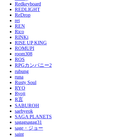
Redkeyboard
REDLIGHT
ReDrop
rei
REN
Rico
RINKi
RISE UP KING
ROMUPI
room308
ROS
RPGカンパニー2
rubung
runa
Rusty Soul
RYO
Ryoji
R言
SABUROH
saebyeok
SAGA PLANETS
sagagsagag31
sage・ジョー
saint