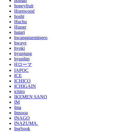
homan
honeyfruit
Hornwood
hoshi
Huchu
Hungr
hutari
hwangguemingeo
hwaye
hyoki
hyunjung
hyunlim
Hローマ
IAPOC
ICE
ICHICO
ICHIGAIN
ichiro
IKEMEN SANO
IM
Ima
Imsooa
INAGO
INAZUMA.
IngSook