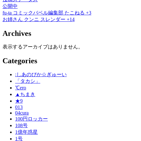
公開中
fu-ta
コミックバベル編集部
たこねる
+3
お姉さん
クンニ
スレンダー
+14
Archives
表示するアーカイブはありません。
Categories
:しあのぴか☆ぎゅーい
「タカシ」
℃ero
▲ちまき
★9
013
04cura
100円ロッカー
108号
1億年惑星
1号