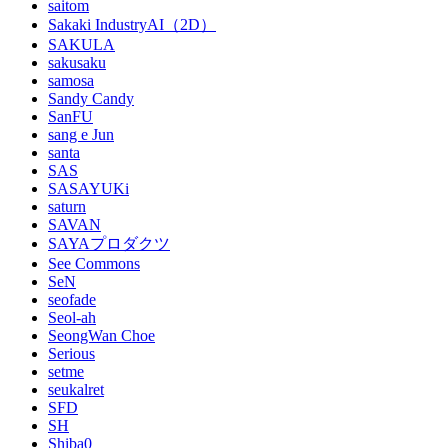
saitom
Sakaki IndustryAI（2D）
SAKULA
sakusaku
samosa
Sandy Candy
SanFU
sang e Jun
santa
SAS
SASAYUKi
saturn
SAVAN
SAYAプロダクツ
See Commons
SeN
seofade
Seol-ah
SeongWan Choe
Serious
setme
seukalret
SFD
SH
Shiba0