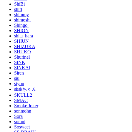
ShiBi
shift
shimmy
shimoshi
Shingo.
SHION
shita_hara
SHIUN
SHIZUKA
SHUKO
Shurinel
SINK
SINKAI
Siren
siu
siyou
skskちゃん
SKULL2
SMAC
Smoke Joker
sonmohn
Sora
sorani
Sosweet