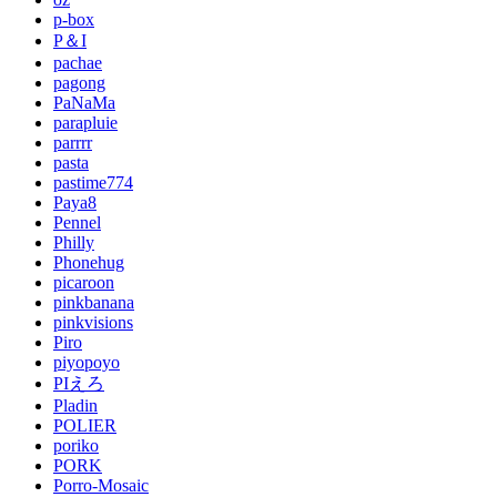
p-box
P＆I
pachae
pagong
PaNaMa
parapluie
parrrr
pasta
pastime774
Paya8
Pennel
Philly
Phonehug
picaroon
pinkbanana
pinkvisions
Piro
piyopoyo
PIえろ
Pladin
POLIER
poriko
PORK
Porro-Mosaic