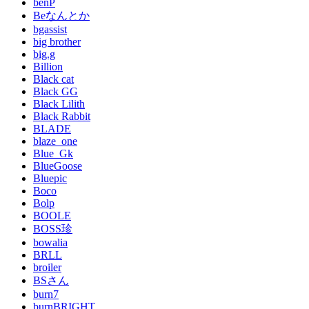
benP
Beなんとか
bgassist
big brother
big.g
Billion
Black cat
Black GG
Black Lilith
Black Rabbit
BLADE
blaze_one
Blue_Gk
BlueGoose
Bluepic
Boco
Bolp
BOOLE
BOSS珍
bowalia
BRLL
broiler
BSさん
burn7
burnBRIGHT