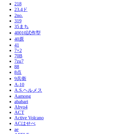
218
23.4ド
2no.
319
35まち
40010試作型
40原
41
7×2
70B
7zu7
88
8点
9兵衛
A-10
A.S.ヘルメス
Aamong
ababari
Abyo4
ACT
Active Volcano
ACはせべ
ae