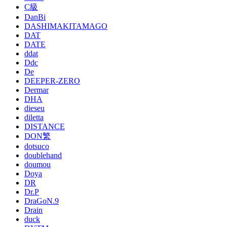
C級
DanBi
DASHIMAKITAMAGO
DAT
DATE
ddat
Ddc
De
DEEPER-ZERO
Dermar
DHA
dieseu
diletta
DISTANCE
DON繁
dotsuco
doublehand
doumou
Doya
DR
Dr.P
DraGoN.9
Drain
duck