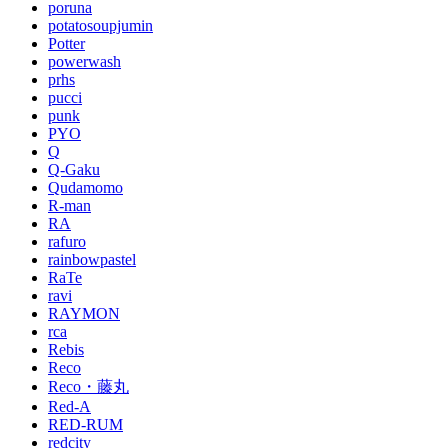
poruna
potatosoupjumin
Potter
powerwash
prhs
pucci
punk
PYO
Q
Q-Gaku
Qudamomo
R-man
RA
rafuro
rainbowpastel
RaTe
ravi
RAYMON
rca
Rebis
Reco
Reco・藤丸
Red-A
RED-RUM
redcity