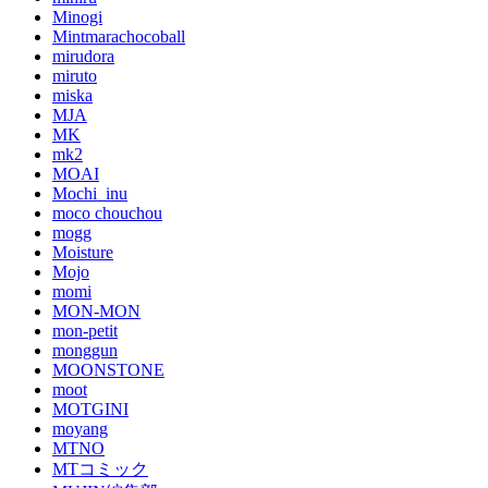
Minogi
Mintmarachocoball
mirudora
miruto
miska
MJA
MK
mk2
MOAI
Mochi_inu
moco chouchou
mogg
Moisture
Mojo
momi
MON-MON
mon-petit
monggun
MOONSTONE
moot
MOTGINI
moyang
MTNO
MTコミック