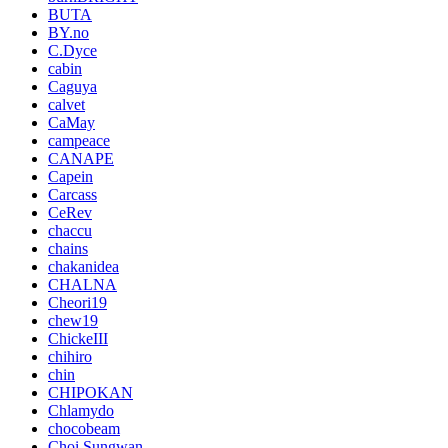
BUTA
BY.no
C.Dyce
cabin
Caguya
calvet
CaMay
campeace
CANAPE
Capein
Carcass
CeRev
chaccu
chains
chakanidea
CHALNA
Cheori19
chew19
ChickeIII
chihiro
chin
CHIPOKAN
Chlamydo
chocobeam
Choi Sungwan