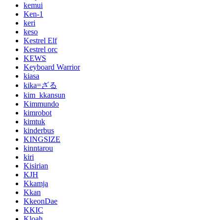
kemui
Ken-1
keri
keso
Kestrel Elf
Kestrel orc
KEWS
Keyboard Warrior
kiasa
kika=ざる
kim_kkansun
Kimmundo
kimrobot
kimtuk
kinderbus
KINGSIZE
kinntarou
kiri
Kisirian
KJH
Kkamja
Kkan
KkeonDae
KKIC
Kloah