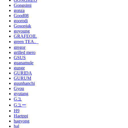
GONGHEO
Gongsimi
gonza
Good08
goorodi
Gosonjak
goyoung
GRAFEOIL
green TEA。
gregor
grilled mero
GSUS
guanamule
gunge
GURIDA
GURUM
guunhanchi
Gyou
gyutang
Gユ
Gユー
H9
Haetppi
hagyong
hal