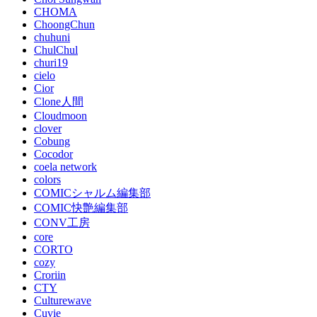
CHOMA
ChoongChun
chuhuni
ChulChul
churi19
cielo
Cior
Clone人間
Cloudmoon
clover
Cobung
Cocodor
coela network
colors
COMICシャルム編集部
COMIC快艶編集部
CONV工房
core
CORTO
cozy
Croriin
CTY
Culturewave
Cuvie