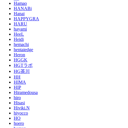
Hamao
HANABi
Hanai
HAPPYGRA
HARU
hayami
HeeL
Heidi
hemachi
hentaiedge
Heron
HGGK
HGTラボ
HG茶川
HH
HIMA
HIP
Hiramedousa
hiro
Hisasi
Hiviki.N
hiyocco
HO
hoero