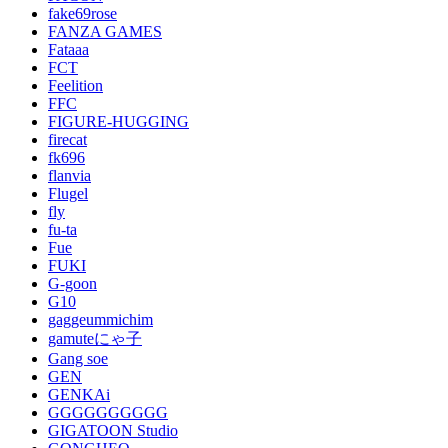
fake69rose
FANZA GAMES
Fataaa
FCT
Feelition
FFC
FIGURE-HUGGING
firecat
fk696
flanvia
Flugel
fly
fu-ta
Fue
FUKI
G-goon
G10
gaggeummichim
gamuteにゃ子
Gang soe
GEN
GENKAi
GGGGGGGGGG
GIGATOON Studio