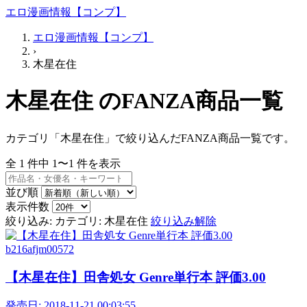
エロ漫画情報【コンプ】
エロ漫画情報【コンプ】
›
木星在住
木星在住 のFANZA商品一覧
カテゴリ「木星在住」で絞り込んだFANZA商品一覧です。
全
1
件中
1〜1
件を表示
並び順
表示件数
絞り込み:
カテゴリ: 木星在住
絞り込み解除
b216afjm00572
【木星在住】田舎処女 Genre単行本 評価3.00
発売日:
2018-11-21 00:03:55