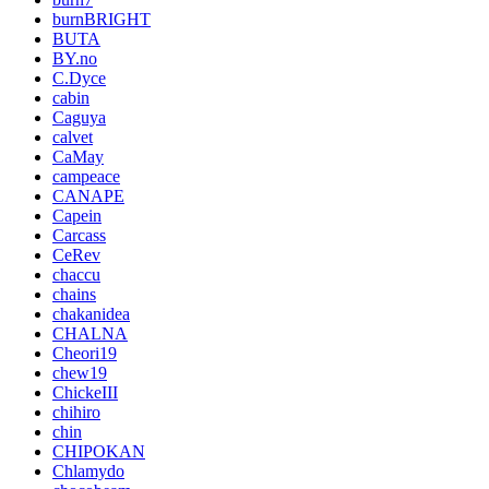
burnBRIGHT
BUTA
BY.no
C.Dyce
cabin
Caguya
calvet
CaMay
campeace
CANAPE
Capein
Carcass
CeRev
chaccu
chains
chakanidea
CHALNA
Cheori19
chew19
ChickeIII
chihiro
chin
CHIPOKAN
Chlamydo