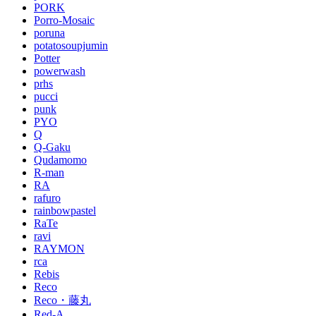
PORK
Porro-Mosaic
poruna
potatosoupjumin
Potter
powerwash
prhs
pucci
punk
PYO
Q
Q-Gaku
Qudamomo
R-man
RA
rafuro
rainbowpastel
RaTe
ravi
RAYMON
rca
Rebis
Reco
Reco・藤丸
Red-A