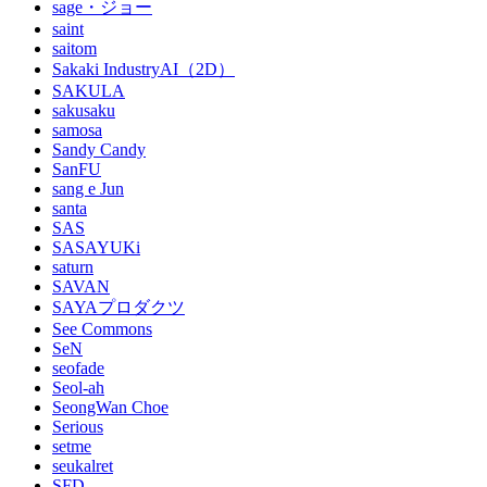
sage・ジョー
saint
saitom
Sakaki IndustryAI（2D）
SAKULA
sakusaku
samosa
Sandy Candy
SanFU
sang e Jun
santa
SAS
SASAYUKi
saturn
SAVAN
SAYAプロダクツ
See Commons
SeN
seofade
Seol-ah
SeongWan Choe
Serious
setme
seukalret
SFD