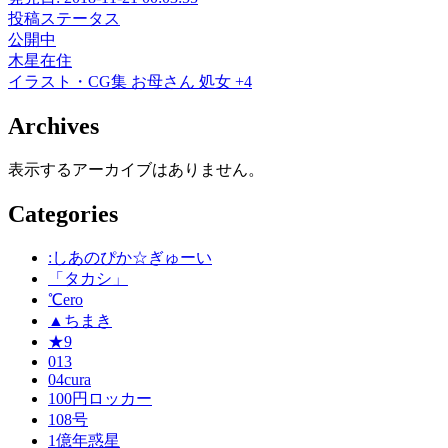
投稿ステータス
公開中
木星在住
イラスト・CG集
お母さん
処女
+4
Archives
表示するアーカイブはありません。
Categories
:しあのぴか☆ぎゅーい
「タカシ」
℃ero
▲ちまき
★9
013
04cura
100円ロッカー
108号
1億年惑星