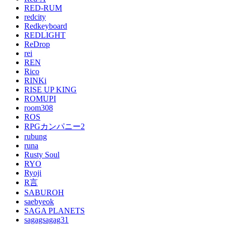
RED-RUM
redcity
Redkeyboard
REDLIGHT
ReDrop
rei
REN
Rico
RINKi
RISE UP KING
ROMUPI
room308
ROS
RPGカンパニー2
rubung
runa
Rusty Soul
RYO
Ryoji
R言
SABUROH
saebyeok
SAGA PLANETS
sagagsagag31