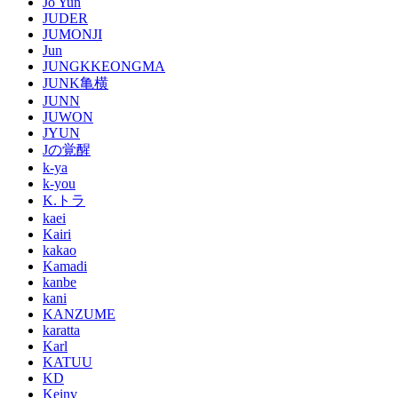
Jo Yun
JUDER
JUMONJI
Jun
JUNGKKEONGMA
JUNK亀横
JUNN
JUWON
JYUN
Jの覚醒
k-ya
k-you
K.トラ
kaei
Kairi
kakao
Kamadi
kanbe
kani
KANZUME
karatta
Karl
KATUU
KD
Keinv