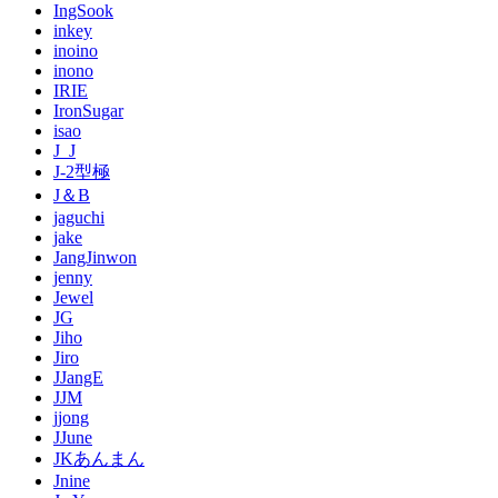
IngSook
inkey
inoino
inono
IRIE
IronSugar
isao
J_J
J-2型極
J＆B
jaguchi
jake
JangJinwon
jenny
Jewel
JG
Jiho
Jiro
JJangE
JJM
jjong
JJune
JKあんまん
Jnine