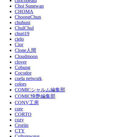
chocobeam
Choi Sungwan
CHOMA
ChoongChun
chuhuni
ChulChul
churi19
cielo
Cior
Clone人間
Cloudmoon
clover
Cobung
Cocodor
coela network
colors
COMICシャルム編集部
COMIC快艶編集部
CONV工房
core
CORTO
cozy
Croriin
CTY
Culturewave