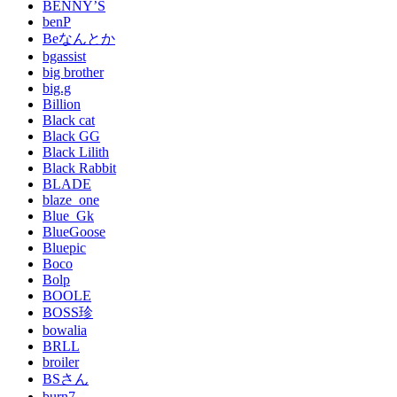
BENNY’S
benP
Beなんとか
bgassist
big brother
big.g
Billion
Black cat
Black GG
Black Lilith
Black Rabbit
BLADE
blaze_one
Blue_Gk
BlueGoose
Bluepic
Boco
Bolp
BOOLE
BOSS珍
bowalia
BRLL
broiler
BSさん
burn7