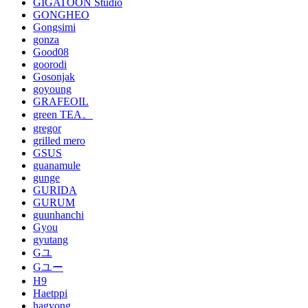
GIGATOON Studio
GONGHEO
Gongsimi
gonza
Good08
goorodi
Gosonjak
goyoung
GRAFEOIL
green TEA。
gregor
grilled mero
GSUS
guanamule
gunge
GURIDA
GURUM
guunhanchi
Gyou
gyutang
Gユ
Gユー
H9
Haetppi
hagyong