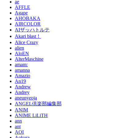
ae
AFFLE
Agape
AHOBAKA
AIRCOLOR
AIザッハトルテ
Akari blast！
Alice Crazy
alien
AloEN
AlterMaschine
amam:
amanna
Amazio
An19
Andrew
Andrey
aneunyeoja
ANGEL倶楽部編集部
ANIM
ANIME LiLiTH
ann
ant
AOI
Aokura