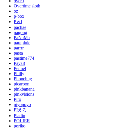
over.J
Overtime sloth
oz
p-box
P＆I
pachae
pagong
PaNaMa
parapluie
parrrr
pasta
pastime774
Paya8
Pennel
Philly
Phonehug
picaroon
pinkbanana
pinkvisions
Piro
piyopoyo
PIえろ
Pladin
POLIER
poriko