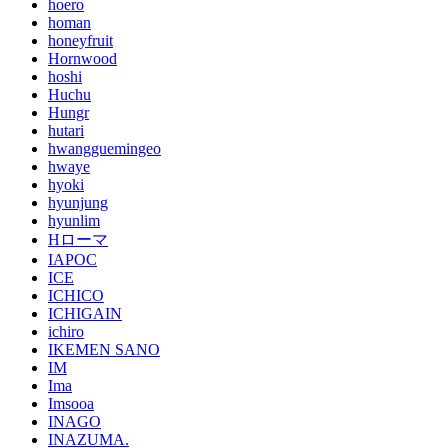
hoero
homan
honeyfruit
Hornwood
hoshi
Huchu
Hungr
hutari
hwangguemingeo
hwaye
hyoki
hyunjung
hyunlim
Hローマ
IAPOC
ICE
ICHICO
ICHIGAIN
ichiro
IKEMEN SANO
IM
Ima
Imsooa
INAGO
INAZUMA.