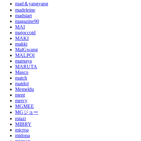
mad＆yangyang
madeleine
madstart
magazine90
MAI
majoccoid
MAKI
makki
MalGwang
MALPOI
mamaya
MARUTA
Masco
match
matdol
Memeldu
ment
mercy
MGMEE
MGジョー
miazi
MIBRY
microa
midopa