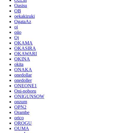
O2Lin
Oasisu
OB
oekakizuki
OgataAz
oi
oiio
Oj
OKAMA
OKASIRA
OKAWARI
OKINA
okita
ONAKA
onedollar
onedoller
ONEONE1
Oni-noboru
ONIGUNSOW
onzum
OPN2
Orambe
orico
OROGU
OUMA