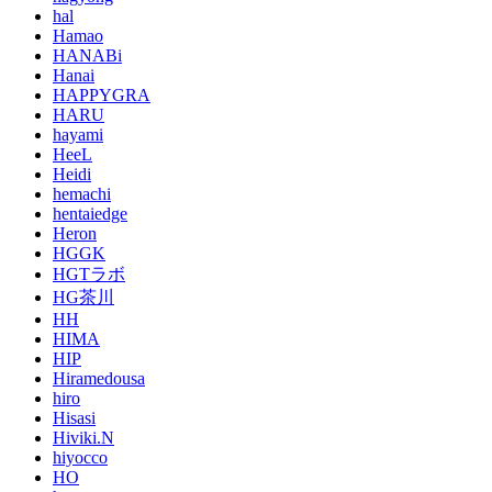
hal
Hamao
HANABi
Hanai
HAPPYGRA
HARU
hayami
HeeL
Heidi
hemachi
hentaiedge
Heron
HGGK
HGTラボ
HG茶川
HH
HIMA
HIP
Hiramedousa
hiro
Hisasi
Hiviki.N
hiyocco
HO