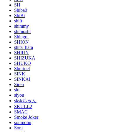
SH
Shiba0
ShiBi
shift
shimmy
shimoshi
Shingo.
SHION
shita_hara
SHIUN
SHIZUKA
SHUKO
Shurinel
SINK
SINKAI
Siren
siu
siyou
skskちゃん
SKULL2
SMAC
Smoke Joker
sonmohn
Sora