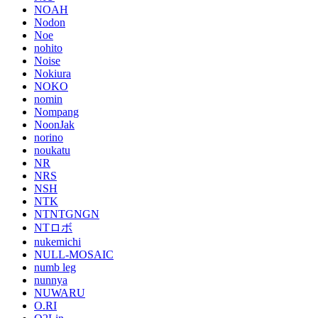
NOAH
Nodon
Noe
nohito
Noise
Nokiura
NOKO
nomin
Nompang
NoonJak
norino
noukatu
NR
NRS
NSH
NTK
NTNTGNGN
NTロボ
nukemichi
NULL-MOSAIC
numb leg
nunnya
NUWARU
O.RI