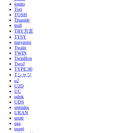
tonito
Tori
TOSH
Triangle
troll
TRY方言
TTSY
tunyaoisi
Twain
TWIN
TwinBox
TwoJ
TYPE.90
Tシャツ
u2
U2D
UC
udnk
UDS
untsuku
URAN
urute
usa
usagi