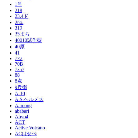
1号
218
23.4ド
2no.
319
35まち
40010試作型
40原
41
7×2
70B
7zu7
88
8点
9兵衛
A-10
A.S.ヘルメス
Aamong
ababari
Abyo4
ACT
Active Volcano
ACはせべ