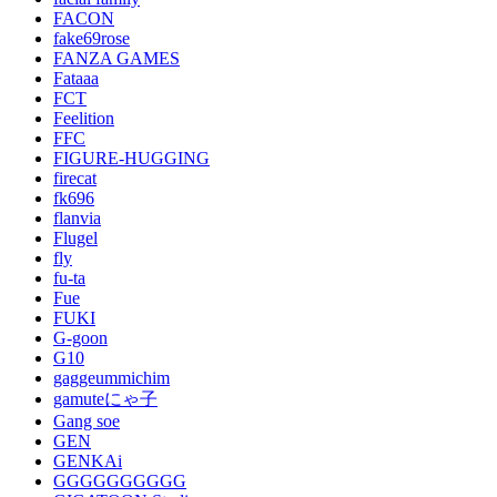
FACON
fake69rose
FANZA GAMES
Fataaa
FCT
Feelition
FFC
FIGURE-HUGGING
firecat
fk696
flanvia
Flugel
fly
fu-ta
Fue
FUKI
G-goon
G10
gaggeummichim
gamuteにゃ子
Gang soe
GEN
GENKAi
GGGGGGGGGG