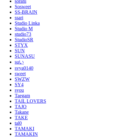
sorani
Sosweet
SS-BRAIN
ssari
Studio Linka
Studio M
studio73
StudioSR
STYX
SUN
SUNASU
suい
svya0140
sweet
SWZW
SY4
syou
Taegam
TAIL LOVERS
TAJO
Takane
TAKE
tal0
TAMAKI
TAMAKIN