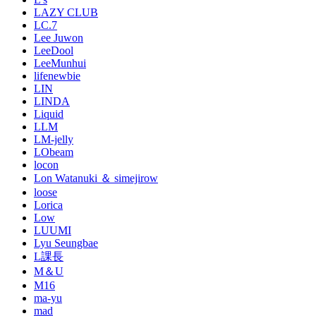
LAZY CLUB
LC.7
Lee Juwon
LeeDool
LeeMunhui
lifenewbie
LIN
LINDA
Liquid
LLM
LM-jelly
LObeam
locon
Lon Watanuki ＆ simejirow
loose
Lorica
Low
LUUMI
Lyu Seungbae
L課長
M＆U
M16
ma-yu
mad