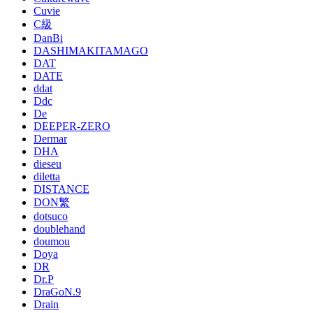
Cuvie
C級
DanBi
DASHIMAKITAMAGO
DAT
DATE
ddat
Ddc
De
DEEPER-ZERO
Dermar
DHA
dieseu
diletta
DISTANCE
DON繁
dotsuco
doublehand
doumou
Doya
DR
Dr.P
DraGoN.9
Drain