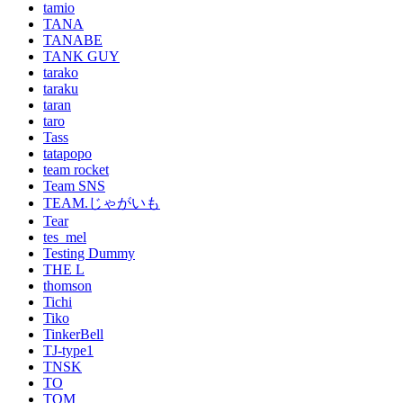
tamio
TANA
TANABE
TANK GUY
tarako
taraku
taran
taro
Tass
tatapopo
team rocket
Team SNS
TEAM.じゃがいも
Tear
tes_mel
Testing Dummy
THE L
thomson
Tichi
Tiko
TinkerBell
TJ-type1
TNSK
TO
TOM