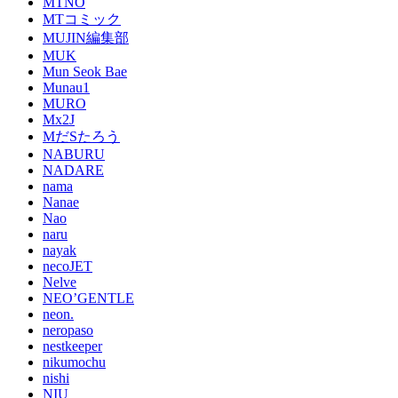
MTNO
MTコミック
MUJIN編集部
MUK
Mun Seok Bae
Munau1
MURO
Mx2J
MだSたろう
NABURU
NADARE
nama
Nanae
Nao
naru
nayak
necoJET
Nelve
NEO’GENTLE
neon.
neropaso
nestkeeper
nikumochu
nishi
NIU