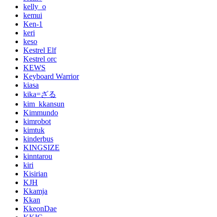
kelly_o
kemui
Ken-1
keri
keso
Kestrel Elf
Kestrel orc
KEWS
Keyboard Warrior
kiasa
kika=ざる
kim_kkansun
Kimmundo
kimrobot
kimtuk
kinderbus
KINGSIZE
kinntarou
kiri
Kisirian
KJH
Kkamja
Kkan
KkeonDae