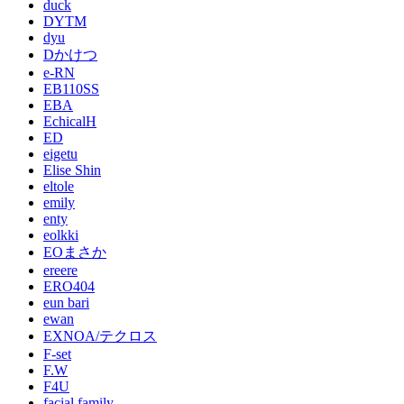
duck
DYTM
dyu
Dかけつ
e-RN
EB110SS
EBA
EchicalH
ED
eigetu
Elise Shin
eltole
emily
enty
eolkki
EOまさか
ereere
ERO404
eun bari
ewan
EXNOA/テクロス
F-set
F.W
F4U
facial family