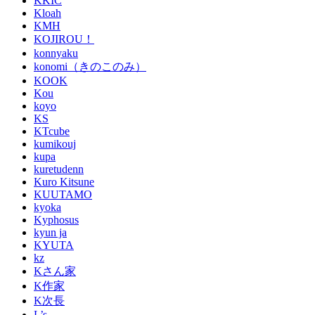
KKIC
Kloah
KMH
KOJIROU！
konnyaku
konomi（きのこのみ）
KOOK
Kou
koyo
KS
KTcube
kumikouj
kupa
kuretudenn
Kuro Kitsune
KUUTAMO
kyoka
Kyphosus
kyun ja
KYUTA
kz
Kさん家
K作家
K次長
L’s