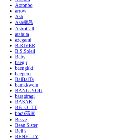
Aotonbo
arrow
Ash
Ash横島
AstroCall
atahuta
azegami
B-RIVER
B.S.Soleil
Baby
baegji
baengkki
baepero
BalBalTa
bamkkwem
BANG-YOU
baragiragi
BASAK
BB_O_TT
bbの部屋
Be-ve
Bean Sister
Bell’s
BENETTY