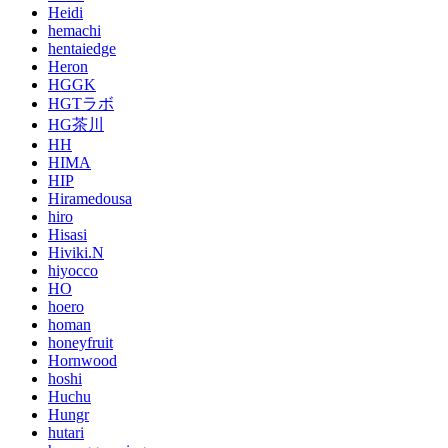
Heidi
hemachi
hentaiedge
Heron
HGGK
HGTラボ
HG茶川
HH
HIMA
HIP
Hiramedousa
hiro
Hisasi
Hiviki.N
hiyocco
HO
hoero
homan
honeyfruit
Hornwood
hoshi
Huchu
Hungr
hutari