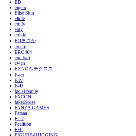
ED
eigetu
Elise Shin
eltole
emily
enty
eolkki
EOまさか
ereere
ERO404
eun bari
ewan
EXNOA/テクロス
F-set
F.W
F4U
facial family
FACON
fake69rose
FANZA GAMES
Fataaa
FCT
Feelition
FFC
FIGURE-HUGGING