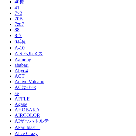
40原
41
7×2
70B
7zu7
88
8点
9兵衛
A-10
A.S.ヘルメス
Aamong
ababari
Abyo4
ACT
Active Volcano
ACはせべ
ae
AFFLE
Agape
AHOBAKA
AIRCOLOR
AIザッハトルテ
Akari blast！
Alice Crazy