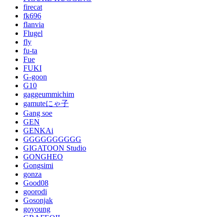
firecat
fk696
flanvia
Flugel
fly
fu-ta
Fue
FUKI
G-goon
G10
gaggeummichim
gamuteにゃ子
Gang soe
GEN
GENKAi
GGGGGGGGGG
GIGATOON Studio
GONGHEO
Gongsimi
gonza
Good08
goorodi
Gosonjak
goyoung