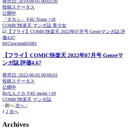
発売日:
2019-08-05 00:03:50
投稿ステータス
公開中
「タカシ」
F4U
Noise
+18
COMIC快楽天
マンガ誌
美少女
b915awnmg01681
【フライ】COMIC快楽天 2022年07月号 Genreマ
ンガ誌 評価4.67
発売日:
2022-06-05 00:00:03
投稿ステータス
公開中
Beなんとか
F4U
mogg
+18
COMIC快楽天
マンガ誌
‹ 前へ
次へ ›
1
2
次へ
Archives