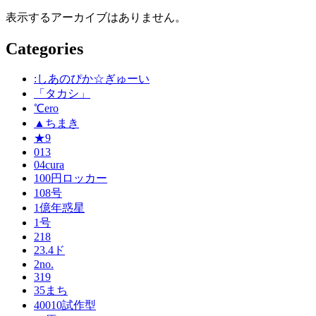
表示するアーカイブはありません。
Categories
:しあのぴか☆ぎゅーい
「タカシ」
℃ero
▲ちまき
★9
013
04cura
100円ロッカー
108号
1億年惑星
1号
218
23.4ド
2no.
319
35まち
40010試作型