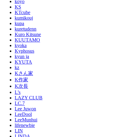
koyo
KS
KTcube
kumikouj
kupa
kuretudenn
Kuro Kitsune
KUUTAMO
kyoka
Kyphosus
kyun ja
KYUTA
kz
Kさん家
K作家
K次長
L’s
LAZY CLUB
LC.7
Lee Juwon
LeeDool
LeeMunhui
lifenewbie
LIN
LINDA