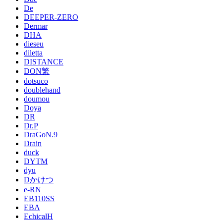
De
DEEPER-ZERO
Dermar
DHA
dieseu
diletta
DISTANCE
DON繁
dotsuco
doublehand
doumou
Doya
DR
Dr.P
DraGoN.9
Drain
duck
DYTM
dyu
Dかけつ
e-RN
EB110SS
EBA
EchicalH