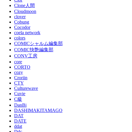
Clone人間
Cloudmoon
clover
Cobung
Cocodor
coela network
colors
COMICシャルム編集部
COMIC快艶編集部
CONV工房
core
CORTO
cozy
Croriin
CTY
Culturewave
Cuvie
C級
DanBi
DASHIMAKITAMAGO
DAT
DATE
ddat
Ddc