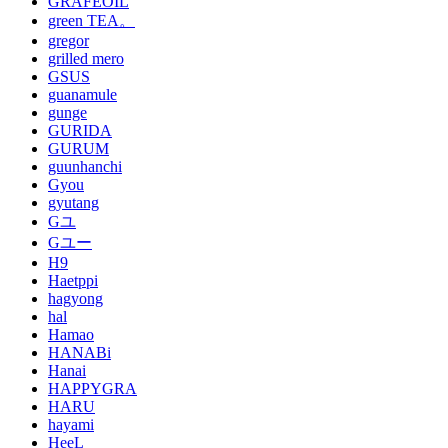
GRAFEOIL
green TEA。
gregor
grilled mero
GSUS
guanamule
gunge
GURIDA
GURUM
guunhanchi
Gyou
gyutang
Gユ
Gユー
H9
Haetppi
hagyong
hal
Hamao
HANABi
Hanai
HAPPYGRA
HARU
hayami
HeeL