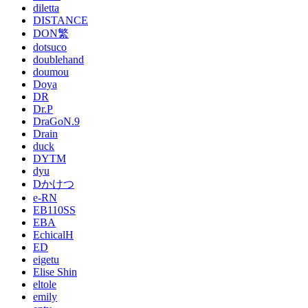
diletta
DISTANCE
DON繁
dotsuco
doublehand
doumou
Doya
DR
Dr.P
DraGoN.9
Drain
duck
DYTM
dyu
Dかけつ
e-RN
EB110SS
EBA
EchicalH
ED
eigetu
Elise Shin
eltole
emily