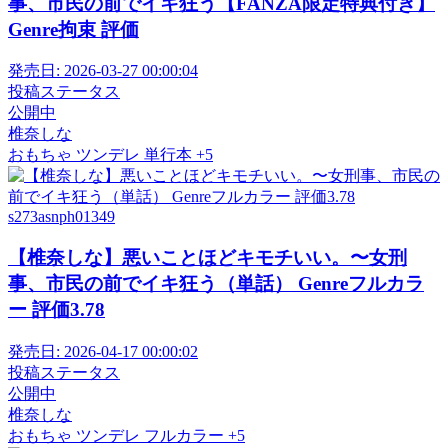
事、市民の前でイキ狂う【FANZA限定特典付き】
Genre拘束 評価
発売日:
2026-03-27 00:00:04
投稿ステータス
公開中
椎奈しな
おもちゃ
ツンデレ
単行本
+5
s273asnph01349
【椎奈しな】悪いことほどキモチいい。〜女刑
事、市民の前でイキ狂う（単話） Genreフルカラ
ー 評価3.78
発売日:
2026-04-17 00:00:02
投稿ステータス
公開中
椎奈しな
おもちゃ
ツンデレ
フルカラー
+5