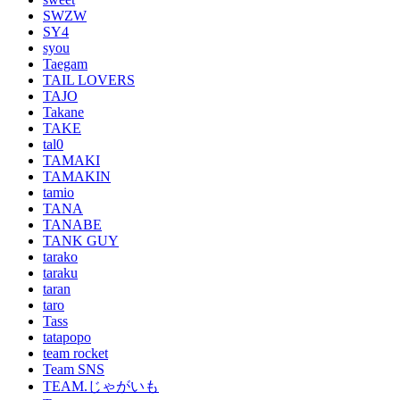
SWZW
SY4
syou
Taegam
TAIL LOVERS
TAJO
Takane
TAKE
tal0
TAMAKI
TAMAKIN
tamio
TANA
TANABE
TANK GUY
tarako
taraku
taran
taro
Tass
tatapopo
team rocket
Team SNS
TEAM.じゃがいも