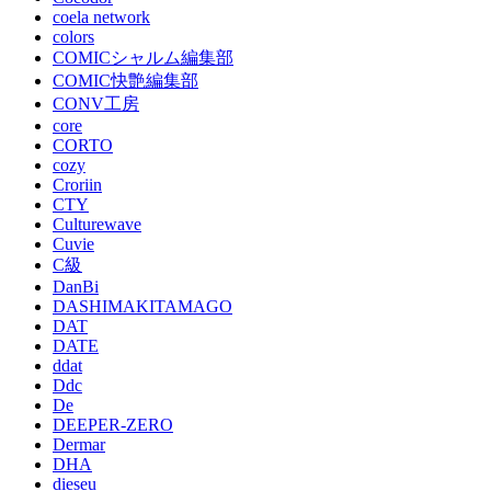
coela network
colors
COMICシャルム編集部
COMIC快艶編集部
CONV工房
core
CORTO
cozy
Croriin
CTY
Culturewave
Cuvie
C級
DanBi
DASHIMAKITAMAGO
DAT
DATE
ddat
Ddc
De
DEEPER-ZERO
Dermar
DHA
dieseu