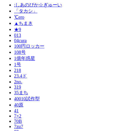
:しあのぴか☆ぎゅーい
「タカシ」
℃ero
▲ちまき
★9
013
04cura
100円ロッカー
108号
1億年惑星
1号
218
23.4ド
2no.
319
35まち
40010試作型
40原
41
7×2
70B
7zu7