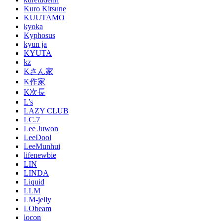
Kuro Kitsune
KUUTAMO
kyoka
Kyphosus
kyun ja
KYUTA
kz
Kさん家
K作家
K次長
L’s
LAZY CLUB
LC.7
Lee Juwon
LeeDool
LeeMunhui
lifenewbie
LIN
LINDA
Liquid
LLM
LM-jelly
LObeam
locon