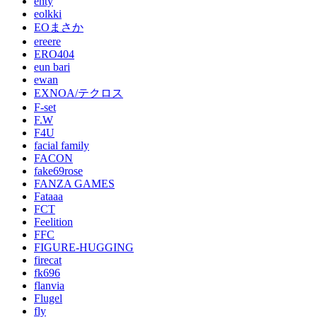
enty
eolkki
EOまさか
ereere
ERO404
eun bari
ewan
EXNOA/テクロス
F-set
F.W
F4U
facial family
FACON
fake69rose
FANZA GAMES
Fataaa
FCT
Feelition
FFC
FIGURE-HUGGING
firecat
fk696
flanvia
Flugel
fly