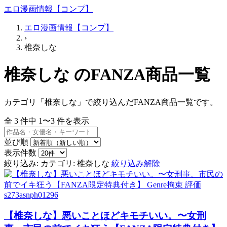
エロ漫画情報【コンプ】
エロ漫画情報【コンプ】
›
椎奈しな
椎奈しな のFANZA商品一覧
カテゴリ「椎奈しな」で絞り込んだFANZA商品一覧です。
全
3
件中
1〜3
件を表示
並び順
表示件数
絞り込み:
カテゴリ: 椎奈しな
絞り込み解除
s273asnph01296
【椎奈しな】悪いことほどキモチいい。〜女刑