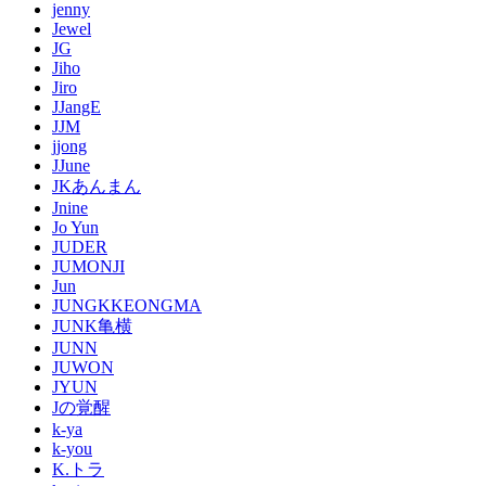
jenny
Jewel
JG
Jiho
Jiro
JJangE
JJM
jjong
JJune
JKあんまん
Jnine
Jo Yun
JUDER
JUMONJI
Jun
JUNGKKEONGMA
JUNK亀横
JUNN
JUWON
JYUN
Jの覚醒
k-ya
k-you
K.トラ