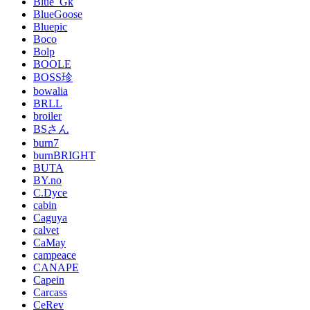
Blue_Gk
BlueGoose
Bluepic
Boco
Bolp
BOOLE
BOSS珍
bowalia
BRLL
broiler
BSさん
burn7
burnBRIGHT
BUTA
BY.no
C.Dyce
cabin
Caguya
calvet
CaMay
campeace
CANAPE
Capein
Carcass
CeRev