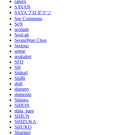
saturn
SAVAN
SAYAプロダクツ
See Commons
SeN
seofade
Seol-ah
SeongWan Choe
Serious
setme
seukalret
SFD
SH
Shiba0
ShiBi
shift
shimmy
shimoshi
Shingo.
SHION
shita_hara
SHIUN
SHIZUKA
SHUKO
Shurinel