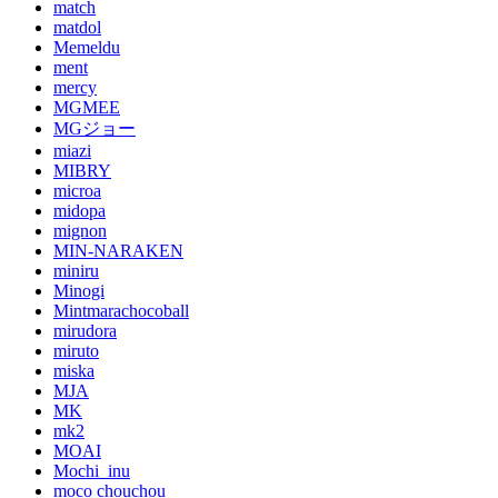
match
matdol
Memeldu
ment
mercy
MGMEE
MGジョー
miazi
MIBRY
microa
midopa
mignon
MIN-NARAKEN
miniru
Minogi
Mintmarachocoball
mirudora
miruto
miska
MJA
MK
mk2
MOAI
Mochi_inu
moco chouchou