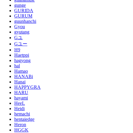
gunge
GURIDA
GURUM
guunhanchi
Gyou
gyutang
Gユ
Gユー
H9
Haetppi
hagyong
hal
Hamao
HANABi
Hanai
HAPPYGRA
HARU
hayami
HeeL
Heidi
hemachi
hentaiedge
Heron
HGGK