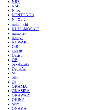
NRS
NSH
NTK
NTNTGNGN
NTロボ
nukemichi
NULL-MOSAIC
numb leg
nunnya
NUWARU
O.RI
O2Lin
Oasisu
OB
oekakizuki
OgataAz
oi
oiio
Oj
OKAMA
OKASIRA
OKAWARI
OKINA
okita
ONAKA