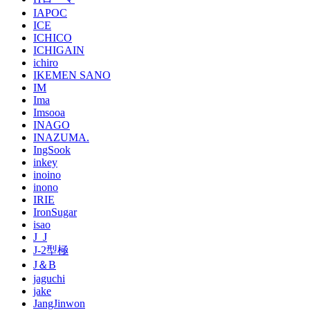
IAPOC
ICE
ICHICO
ICHIGAIN
ichiro
IKEMEN SANO
IM
Ima
Imsooa
INAGO
INAZUMA.
IngSook
inkey
inoino
inono
IRIE
IronSugar
isao
J_J
J-2型極
J＆B
jaguchi
jake
JangJinwon