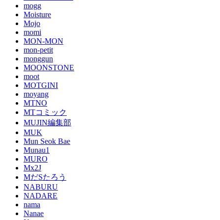
mogg
Moisture
Mojo
momi
MON-MON
mon-petit
monggun
MOONSTONE
moot
MOTGINI
moyang
MTNO
MTコミック
MUJIN編集部
MUK
Mun Seok Bae
Munau1
MURO
Mx2J
MだSたろう
NABURU
NADARE
nama
Nanae