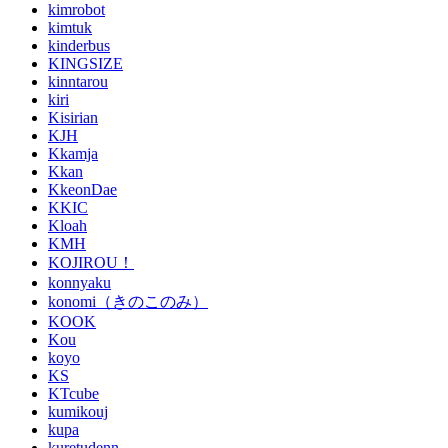
kimrobot
kimtuk
kinderbus
KINGSIZE
kinntarou
kiri
Kisirian
KJH
Kkamja
Kkan
KkeonDae
KKIC
Kloah
KMH
KOJIROU！
konnyaku
konomi（きのこのみ）
KOOK
Kou
koyo
KS
KTcube
kumikouj
kupa
kuretudenn