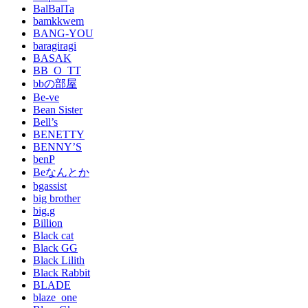
BalBalTa
bamkkwem
BANG-YOU
baragiragi
BASAK
BB_O_TT
bbの部屋
Be-ve
Bean Sister
Bell’s
BENETTY
BENNY’S
benP
Beなんとか
bgassist
big brother
big.g
Billion
Black cat
Black GG
Black Lilith
Black Rabbit
BLADE
blaze_one