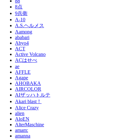
88
8点
9兵衛
A-10
A.S.ヘルメス
Aamong
ababari
Abyo4
ACT
Active Volcano
ACはせべ
ae
AFFLE
Agape
AHOBAKA
AIRCOLOR
AIザッハトルテ
Akari blast！
Alice Crazy
alien
AloEN
AlterMaschine
amam:
amanna