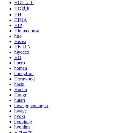
HGTラボ
HG茶川
HH
HIMA
HIP
Hiramedousa
hiro
Hisasi
Hiviki.N
hiyocco
HO
hoero
homan
honeyfruit
Hornwood
hoshi
Huchu
Hungr
hutari
hwangguemingeo
hwaye
hyoki
hyunjung
hyunlim
Hローマ