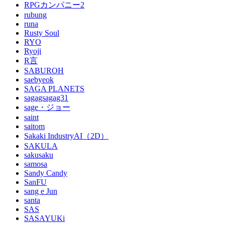
RPGカンパニー2
rubung
runa
Rusty Soul
RYO
Ryoji
R言
SABUROH
saebyeok
SAGA PLANETS
sagagsagag31
sage・ジョー
saint
saitom
Sakaki IndustryAI（2D）
SAKULA
sakusaku
samosa
Sandy Candy
SanFU
sang e Jun
santa
SAS
SASAYUKi