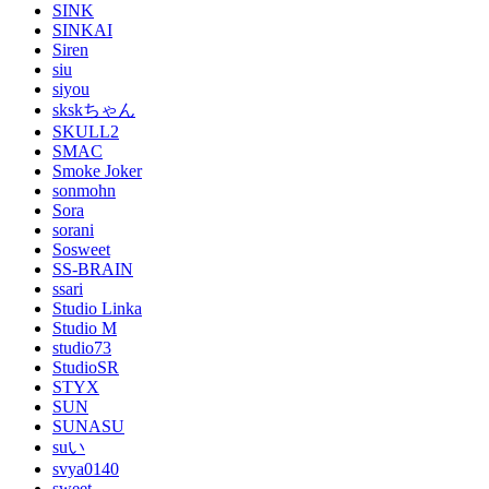
SINK
SINKAI
Siren
siu
siyou
skskちゃん
SKULL2
SMAC
Smoke Joker
sonmohn
Sora
sorani
Sosweet
SS-BRAIN
ssari
Studio Linka
Studio M
studio73
StudioSR
STYX
SUN
SUNASU
suい
svya0140
sweet