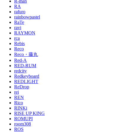
R-man
RA
rafuro
rainbowpastel
RaTe
ravi
RAYMON
rca
Rebis
Reco
Reco・藤丸
Red-A
RED-RUM
redcity
Redkeyboard
REDLIGHT
ReDrop
rei
REN
Rico
RINKi
RISE UP KING
ROMUPI
room308
ROS