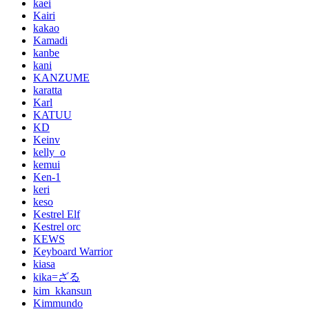
kaei
Kairi
kakao
Kamadi
kanbe
kani
KANZUME
karatta
Karl
KATUU
KD
Keinv
kelly_o
kemui
Ken-1
keri
keso
Kestrel Elf
Kestrel orc
KEWS
Keyboard Warrior
kiasa
kika=ざる
kim_kkansun
Kimmundo