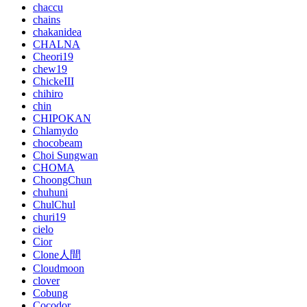
chaccu
chains
chakanidea
CHALNA
Cheori19
chew19
ChickeIII
chihiro
chin
CHIPOKAN
Chlamydo
chocobeam
Choi Sungwan
CHOMA
ChoongChun
chuhuni
ChulChul
churi19
cielo
Cior
Clone人間
Cloudmoon
clover
Cobung
Cocodor