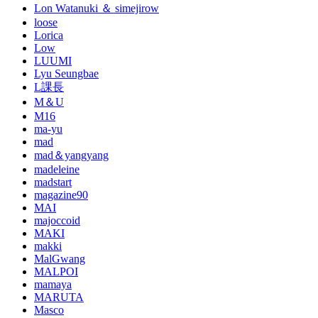
Lon Watanuki ＆ simejirow
loose
Lorica
Low
LUUMI
Lyu Seungbae
L課長
M＆U
M16
ma-yu
mad
mad＆yangyang
madeleine
madstart
magazine90
MAI
majoccoid
MAKI
makki
MalGwang
MALPOI
mamaya
MARUTA
Masco