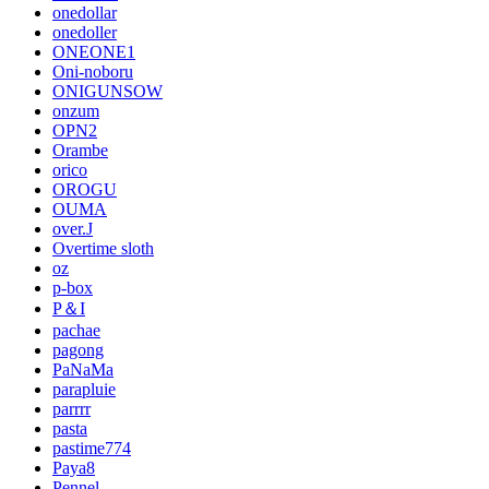
onedollar
onedoller
ONEONE1
Oni-noboru
ONIGUNSOW
onzum
OPN2
Orambe
orico
OROGU
OUMA
over.J
Overtime sloth
oz
p-box
P＆I
pachae
pagong
PaNaMa
parapluie
parrrr
pasta
pastime774
Paya8
Pennel