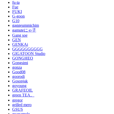
fu-ta
Fue
FUKI
G-goon
G10
gaggeummichim
gamuteにゃ子
Gang soe
GEN
GENKAi
GGGGGGGGGG
GIGATOON Studio
GONGHEO
Gongsimi
gonza
Good08
goorodi
Gosonjak
goyoung
GRAFEOIL
green TEA。
gregor
grilled mero
GSUS
guanamule