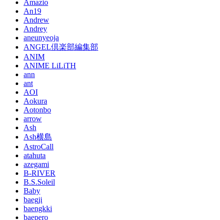
Amazio
An19
Andrew
Andrey
aneunyeoja
ANGEL倶楽部編集部
ANIM
ANIME LiLiTH
ann
ant
AOI
Aokura
Aotonbo
arrow
Ash
Ash横島
AstroCall
atahuta
azegami
B-RIVER
B.S.Soleil
Baby
baegji
baengkki
baepero