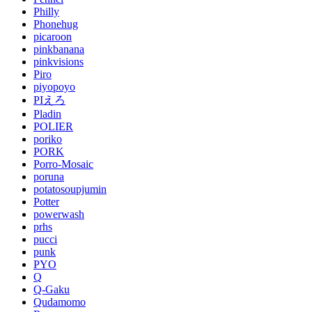
Philly
Phonehug
picaroon
pinkbanana
pinkvisions
Piro
piyopoyo
PIえろ
Pladin
POLIER
poriko
PORK
Porro-Mosaic
poruna
potatosoupjumin
Potter
powerwash
prhs
pucci
punk
PYO
Q
Q-Gaku
Qudamomo