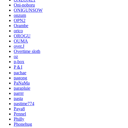
Oni-noboru
ONIGUNSOW
onzum
OPN2
Orambe
orico
OROGU
OUMA
over.J
Overtime sloth
oz
p-box
P＆I
pachae
pagong
PaNaMa
parapluie
parrrr
pasta
pastime774
Paya8
Pennel
Philly
Phonehug