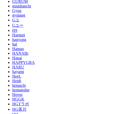
GURUM
guunhanchi
Gyou
gyutang
Gユ
Gユー
H9
Haetppi
hagyong
hal
Hamao
HANABi
Hanai
HAPPYGRA
HARU
hayami
HeeL
Heidi
hemachi
hentaiedge
Heron
HGGK
HGTラボ
HG茶川