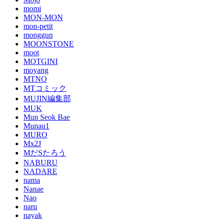
momi
MON-MON
mon-petit
monggun
MOONSTONE
moot
MOTGINI
moyang
MTNO
MTコミック
MUJIN編集部
MUK
Mun Seok Bae
Munau1
MURO
Mx2J
MだSたろう
NABURU
NADARE
nama
Nanae
Nao
naru
nayak