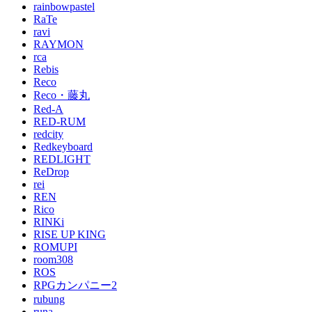
rainbowpastel
RaTe
ravi
RAYMON
rca
Rebis
Reco
Reco・藤丸
Red-A
RED-RUM
redcity
Redkeyboard
REDLIGHT
ReDrop
rei
REN
Rico
RINKi
RISE UP KING
ROMUPI
room308
ROS
RPGカンパニー2
rubung
runa