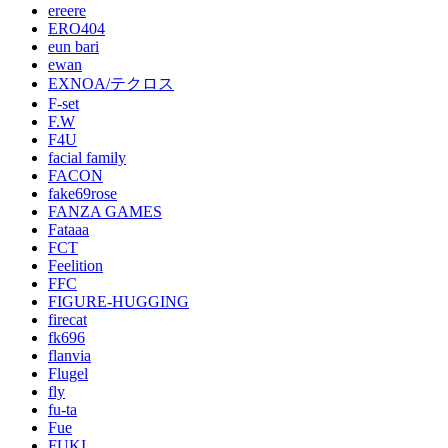
ereere
ERO404
eun bari
ewan
EXNOA/テクロス
F-set
F.W
F4U
facial family
FACON
fake69rose
FANZA GAMES
Fataaa
FCT
Feelition
FFC
FIGURE-HUGGING
firecat
fk696
flanvia
Flugel
fly
fu-ta
Fue
FUKI