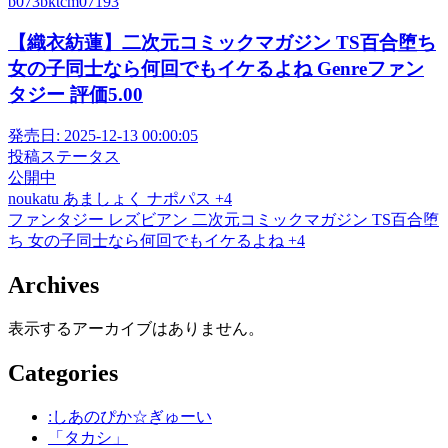
b073bktcm07193
【織衣紡蓮】二次元コミックマガジン TS百合堕ち
女の子同士なら何回でもイケるよね Genreファン
タジー 評価5.00
発売日:
2025-12-13 00:00:05
投稿ステータス
公開中
noukatu
あましょく
ナポパス
+4
ファンタジー
レズビアン
二次元コミックマガジン TS百合堕
ち 女の子同士なら何回でもイケるよね
+4
Archives
表示するアーカイブはありません。
Categories
:しあのぴか☆ぎゅーい
「タカシ」