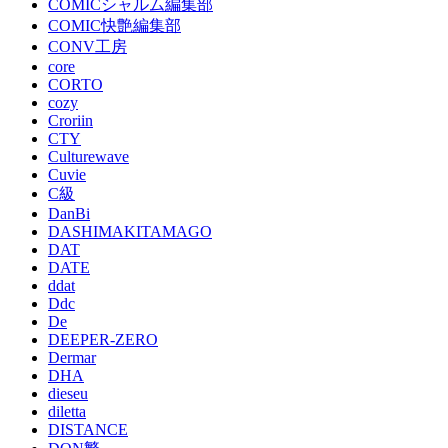
COMICシャルム編集部
COMIC快艶編集部
CONV工房
core
CORTO
cozy
Croriin
CTY
Culturewave
Cuvie
C級
DanBi
DASHIMAKITAMAGO
DAT
DATE
ddat
Ddc
De
DEEPER-ZERO
Dermar
DHA
dieseu
diletta
DISTANCE