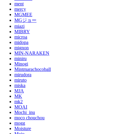
ment
mercy
MGMEE
MGジョー
miazi
MIBRY
microa
midopa
mignon
MIN-NARAKEN
miniru
Minogi
Mintmarachocoball
mirudora
miruto
miska
MJA
MK
mk2
MOAI
Mochi_inu
moco chouchou
mogg
Moisture
Mojo