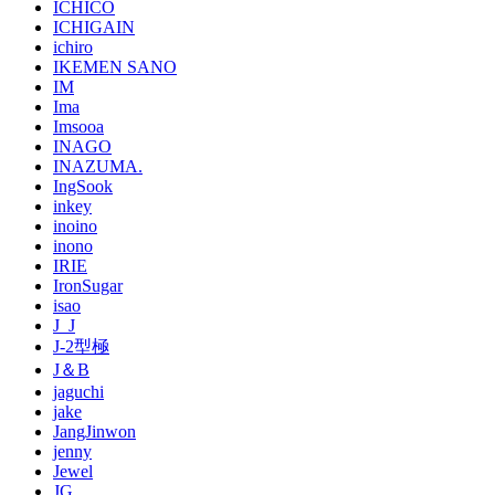
ICHICO
ICHIGAIN
ichiro
IKEMEN SANO
IM
Ima
Imsooa
INAGO
INAZUMA.
IngSook
inkey
inoino
inono
IRIE
IronSugar
isao
J_J
J-2型極
J＆B
jaguchi
jake
JangJinwon
jenny
Jewel
JG