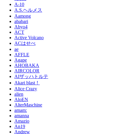
A-10
A.S.ヘルメス
Aamong
ababari
Abyo4
ACT
Active Volcano
ACはせべ
ae
AFFLE
Agape
AHOBAKA
AIRCOLOR
AIザッハトルテ
Akari blast！
Alice Crazy
alien
AloEN
AlterMaschine
amam:
amanna
Amazio
An19
Andrew