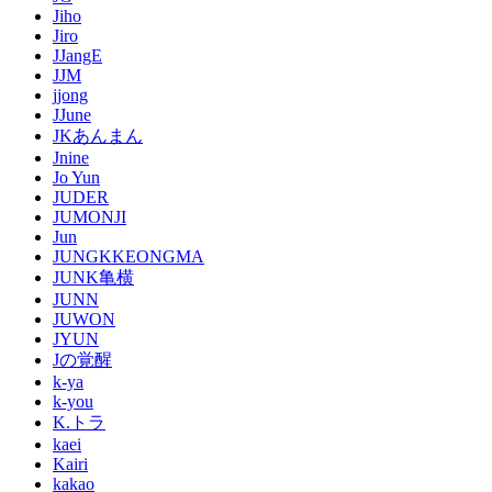
Jiho
Jiro
JJangE
JJM
jjong
JJune
JKあんまん
Jnine
Jo Yun
JUDER
JUMONJI
Jun
JUNGKKEONGMA
JUNK亀横
JUNN
JUWON
JYUN
Jの覚醒
k-ya
k-you
K.トラ
kaei
Kairi
kakao