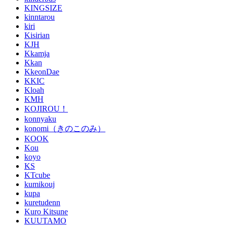
KINGSIZE
kinntarou
kiri
Kisirian
KJH
Kkamja
Kkan
KkeonDae
KKIC
Kloah
KMH
KOJIROU！
konnyaku
konomi（きのこのみ）
KOOK
Kou
koyo
KS
KTcube
kumikouj
kupa
kuretudenn
Kuro Kitsune
KUUTAMO