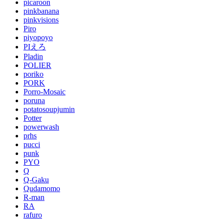
picaroon
pinkbanana
pinkvisions
Piro
piyopoyo
PIえろ
Pladin
POLIER
poriko
PORK
Porro-Mosaic
poruna
potatosoupjumin
Potter
powerwash
prhs
pucci
punk
PYO
Q
Q-Gaku
Qudamomo
R-man
RA
rafuro