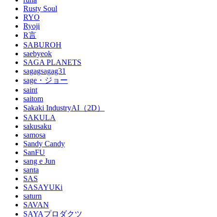
Rusty Soul
RYO
Ryoji
R言
SABUROH
saebyeok
SAGA PLANETS
sagagsagag31
sage・ジョー
saint
saitom
Sakaki IndustryAI（2D）
SAKULA
sakusaku
samosa
Sandy Candy
SanFU
sang e Jun
santa
SAS
SASAYUKi
saturn
SAVAN
SAYAプロダクツ