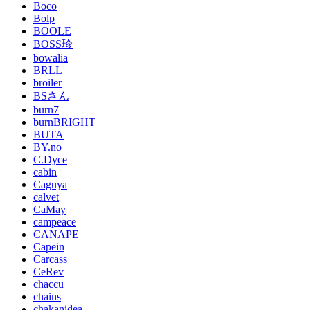
Boco
Bolp
BOOLE
BOSS珍
bowalia
BRLL
broiler
BSさん
burn7
burnBRIGHT
BUTA
BY.no
C.Dyce
cabin
Caguya
calvet
CaMay
campeace
CANAPE
Capein
Carcass
CeRev
chaccu
chains
chakanidea