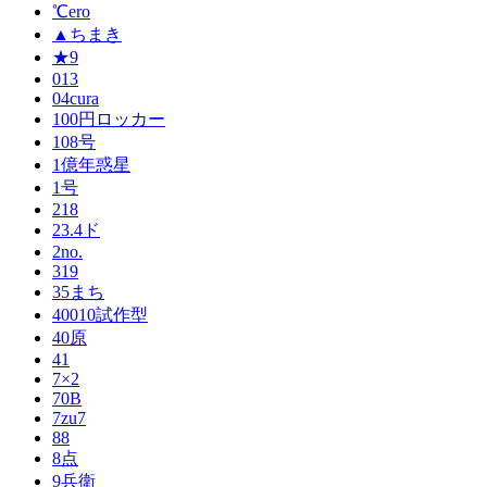
℃ero
▲ちまき
★9
013
04cura
100円ロッカー
108号
1億年惑星
1号
218
23.4ド
2no.
319
35まち
40010試作型
40原
41
7×2
70B
7zu7
88
8点
9兵衛