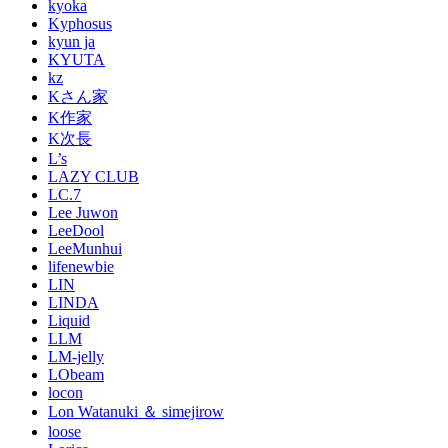
kyoka
Kyphosus
kyun ja
KYUTA
kz
Kさん家
K作家
K次長
L’s
LAZY CLUB
LC.7
Lee Juwon
LeeDool
LeeMunhui
lifenewbie
LIN
LINDA
Liquid
LLM
LM-jelly
LObeam
locon
Lon Watanuki ＆ simejirow
loose