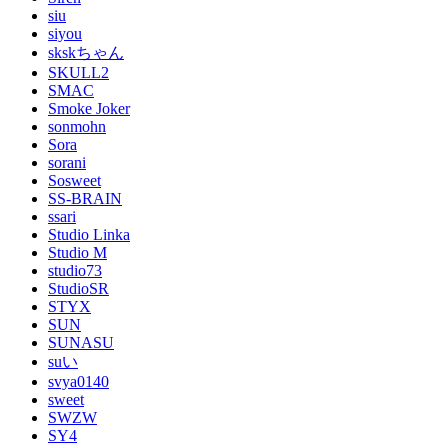
siu
siyou
skskちゃん
SKULL2
SMAC
Smoke Joker
sonmohn
Sora
sorani
Sosweet
SS-BRAIN
ssari
Studio Linka
Studio M
studio73
StudioSR
STYX
SUN
SUNASU
suい
svya0140
sweet
SWZW
SY4