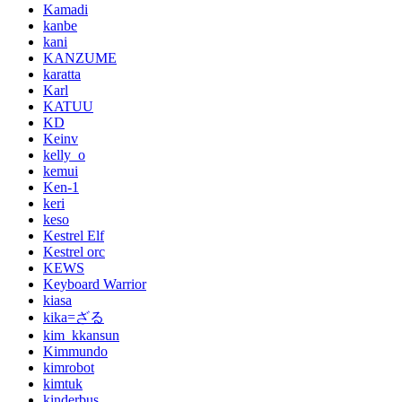
Kamadi
kanbe
kani
KANZUME
karatta
Karl
KATUU
KD
Keinv
kelly_o
kemui
Ken-1
keri
keso
Kestrel Elf
Kestrel orc
KEWS
Keyboard Warrior
kiasa
kika=ざる
kim_kkansun
Kimmundo
kimrobot
kimtuk
kinderbus