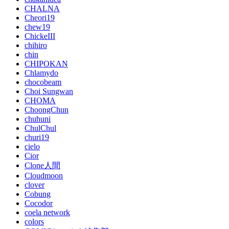
CHALNA
Cheori19
chew19
ChickeIII
chihiro
chin
CHIPOKAN
Chlamydo
chocobeam
Choi Sungwan
CHOMA
ChoongChun
chuhuni
ChulChul
churi19
cielo
Cior
Clone人間
Cloudmoon
clover
Cobung
Cocodor
coela network
colors