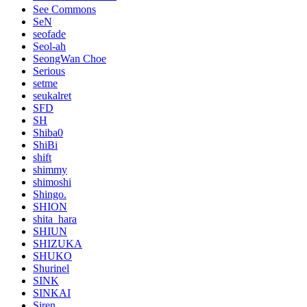
See Commons
SeN
seofade
Seol-ah
SeongWan Choe
Serious
setme
seukalret
SFD
SH
Shiba0
ShiBi
shift
shimmy
shimoshi
Shingo.
SHION
shita_hara
SHIUN
SHIZUKA
SHUKO
Shurinel
SINK
SINKAI
Siren