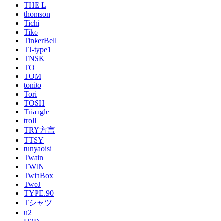
THE L
thomson
Tichi
Tiko
TinkerBell
TJ-type1
TNSK
TO
TOM
tonito
Tori
TOSH
Triangle
troll
TRY方言
TTSY
tunyaoisi
Twain
TWIN
TwinBox
TwoJ
TYPE.90
Tシャツ
u2