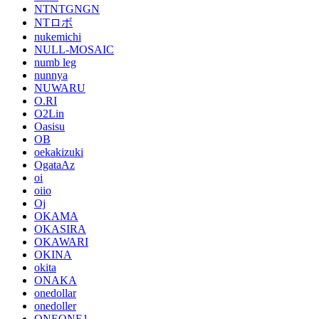
NTNTGNGN
NTロボ
nukemichi
NULL-MOSAIC
numb leg
nunnya
NUWARU
O.RI
O2Lin
Oasisu
OB
oekakizuki
OgataAz
oi
oiio
Oj
OKAMA
OKASIRA
OKAWARI
OKINA
okita
ONAKA
onedollar
onedoller
ONEONE1