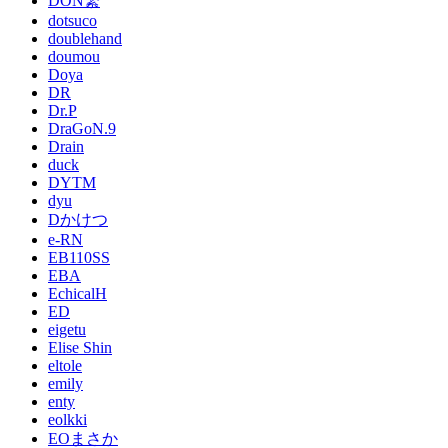
DON繁
dotsuco
doublehand
doumou
Doya
DR
Dr.P
DraGoN.9
Drain
duck
DYTM
dyu
Dかけつ
e-RN
EB110SS
EBA
EchicalH
ED
eigetu
Elise Shin
eltole
emily
enty
eolkki
EOまさか