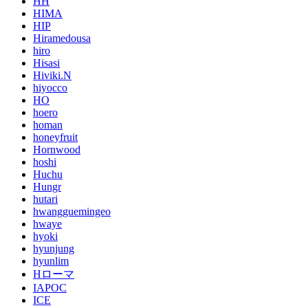
HH
HIMA
HIP
Hiramedousa
hiro
Hisasi
Hiviki.N
hiyocco
HO
hoero
homan
honeyfruit
Hornwood
hoshi
Huchu
Hungr
hutari
hwangguemingeo
hwaye
hyoki
hyunjung
hyunlim
Hローマ
IAPOC
ICE