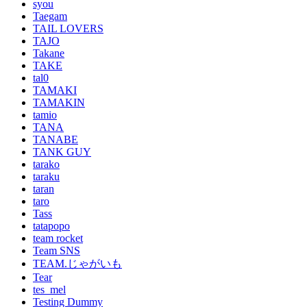
syou
Taegam
TAIL LOVERS
TAJO
Takane
TAKE
tal0
TAMAKI
TAMAKIN
tamio
TANA
TANABE
TANK GUY
tarako
taraku
taran
taro
Tass
tatapopo
team rocket
Team SNS
TEAM.じゃがいも
Tear
tes_mel
Testing Dummy