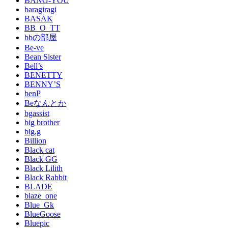
BANG-YOU
baragiragi
BASAK
BB_O_TT
bbの部屋
Be-ve
Bean Sister
Bell’s
BENETTY
BENNY’S
benP
Beなんとか
bgassist
big brother
big.g
Billion
Black cat
Black GG
Black Lilith
Black Rabbit
BLADE
blaze_one
Blue_Gk
BlueGoose
Bluepic