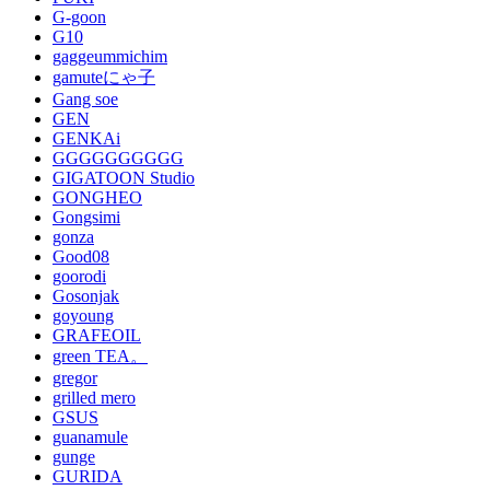
G-goon
G10
gaggeummichim
gamuteにゃ子
Gang soe
GEN
GENKAi
GGGGGGGGGG
GIGATOON Studio
GONGHEO
Gongsimi
gonza
Good08
goorodi
Gosonjak
goyoung
GRAFEOIL
green TEA。
gregor
grilled mero
GSUS
guanamule
gunge
GURIDA