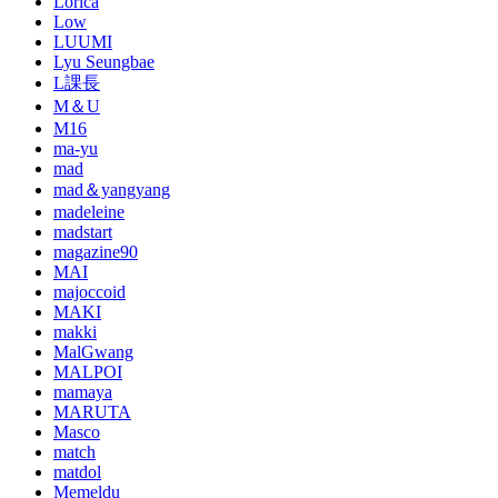
Lorica
Low
LUUMI
Lyu Seungbae
L課長
M＆U
M16
ma-yu
mad
mad＆yangyang
madeleine
madstart
magazine90
MAI
majoccoid
MAKI
makki
MalGwang
MALPOI
mamaya
MARUTA
Masco
match
matdol
Memeldu