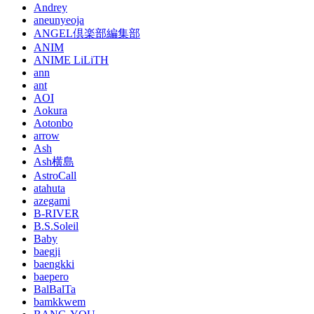
Andrey
aneunyeoja
ANGEL倶楽部編集部
ANIM
ANIME LiLiTH
ann
ant
AOI
Aokura
Aotonbo
arrow
Ash
Ash横島
AstroCall
atahuta
azegami
B-RIVER
B.S.Soleil
Baby
baegji
baengkki
baepero
BalBalTa
bamkkwem