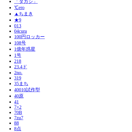
「タカシ」
℃ero
▲ちまき
★9
013
04cura
100円ロッカー
108号
1億年惑星
1号
218
23.4ド
2no.
319
35まち
40010試作型
40原
41
7×2
70B
7zu7
88
8点