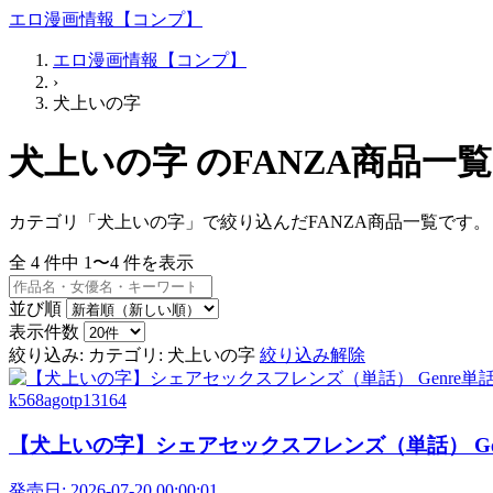
エロ漫画情報【コンプ】
エロ漫画情報【コンプ】
›
犬上いの字
犬上いの字 のFANZA商品一覧
カテゴリ「犬上いの字」で絞り込んだFANZA商品一覧です。
全
4
件中
1〜4
件を表示
並び順
表示件数
絞り込み:
カテゴリ: 犬上いの字
絞り込み解除
k568agotp13164
【犬上いの字】シェアセックスフレンズ（単話） Genr
発売日:
2026-07-20 00:00:01