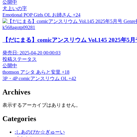
公開中
犬上いの字
Emotional POP Girls
OL
お姉さん
+24
k568agotp09281
【だにまる】comicアンスリウム Vol.145 2025年5月号
発売日:
2025-04-20 00:00:03
投稿ステータス
公開中
thomson
アシタ
あらと安里
+18
3P・4P
comicアンスリウム
OL
+42
Archives
表示するアーカイブはありません。
Categories
:しあのぴか☆ぎゅーい