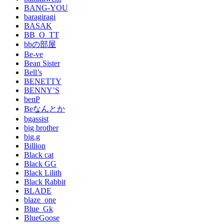
BANG-YOU
baragiragi
BASAK
BB_O_TT
bbの部屋
Be-ve
Bean Sister
Bell’s
BENETTY
BENNY’S
benP
Beなんとか
bgassist
big brother
big.g
Billion
Black cat
Black GG
Black Lilith
Black Rabbit
BLADE
blaze_one
Blue_Gk
BlueGoose