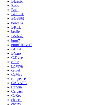
Bluepic
Boco
Bolp
BOOLE
BOSS珍
bowalia
BRLL
broiler
BSさん
burn7
burnBRIGHT
BUTA
BY.no
C.Dyce
cabin
Caguya
calvet
CaMay
campeace
CANAPE
Capein
Carcass
CeRev
chaccu
chains