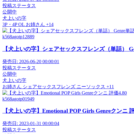
投稿ステータス
公開中
犬上いの字
3P・4P
OL
お姉さん
+14
k568agotp12889
【犬上いの字】シェアセックスフレンズ（単話） Genr
発売日:
2026-06-20 00:00:01
投稿ステータス
公開中
犬上いの字
お姉さん
シェアセックスフレンズ
ニーソックス
+11
k568agotp01949
【犬上いの字】Emotional POP Girls Genreクンニ 評
発売日:
2023-01-31 00:00:04
投稿ステータス