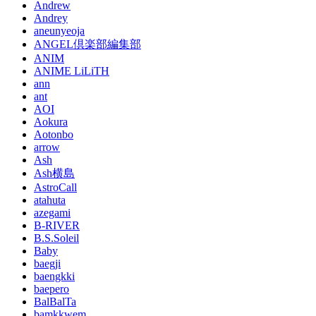
Andrew
Andrey
aneunyeoja
ANGEL倶楽部編集部
ANIM
ANIME LiLiTH
ann
ant
AOI
Aokura
Aotonbo
arrow
Ash
Ash横島
AstroCall
atahuta
azegami
B-RIVER
B.S.Soleil
Baby
baegji
baengkki
baepero
BalBalTa
bamkkwem