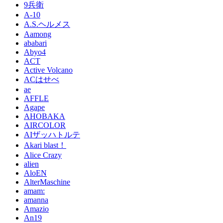
9兵衛
A-10
A.S.ヘルメス
Aamong
ababari
Abyo4
ACT
Active Volcano
ACはせべ
ae
AFFLE
Agape
AHOBAKA
AIRCOLOR
AIザッハトルテ
Akari blast！
Alice Crazy
alien
AloEN
AlterMaschine
amam:
amanna
Amazio
An19