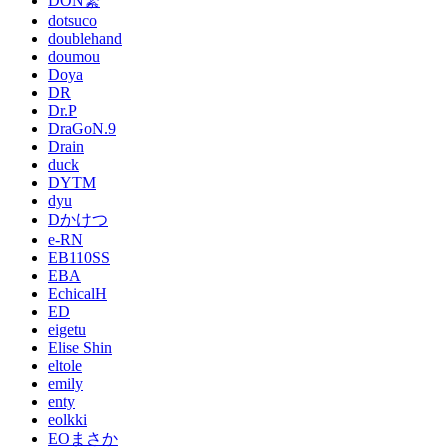
DON繁
dotsuco
doublehand
doumou
Doya
DR
Dr.P
DraGoN.9
Drain
duck
DYTM
dyu
Dかけつ
e-RN
EB110SS
EBA
EchicalH
ED
eigetu
Elise Shin
eltole
emily
enty
eolkki
EOまさか