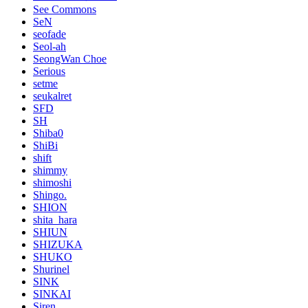
See Commons
SeN
seofade
Seol-ah
SeongWan Choe
Serious
setme
seukalret
SFD
SH
Shiba0
ShiBi
shift
shimmy
shimoshi
Shingo.
SHION
shita_hara
SHIUN
SHIZUKA
SHUKO
Shurinel
SINK
SINKAI
Siren