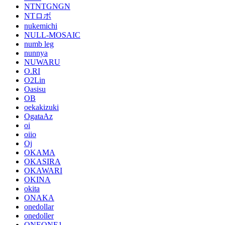
NTNTGNGN
NTロボ
nukemichi
NULL-MOSAIC
numb leg
nunnya
NUWARU
O.RI
O2Lin
Oasisu
OB
oekakizuki
OgataAz
oi
oiio
Oj
OKAMA
OKASIRA
OKAWARI
OKINA
okita
ONAKA
onedollar
onedoller
ONEONE1