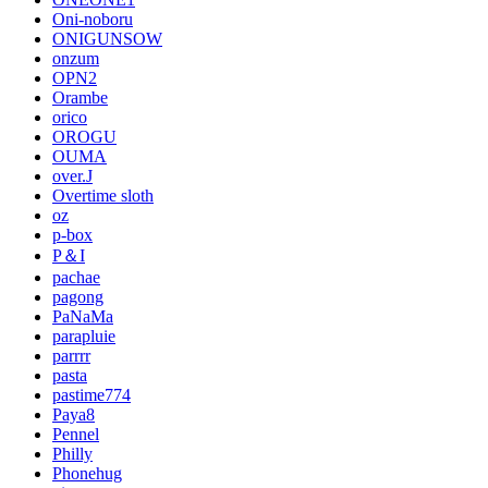
Oni-noboru
ONIGUNSOW
onzum
OPN2
Orambe
orico
OROGU
OUMA
over.J
Overtime sloth
oz
p-box
P＆I
pachae
pagong
PaNaMa
parapluie
parrrr
pasta
pastime774
Paya8
Pennel
Philly
Phonehug