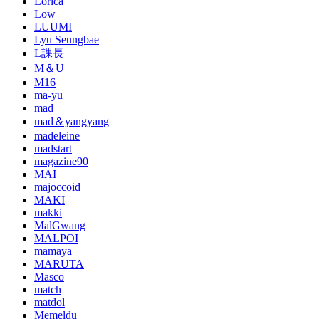
Lorica
Low
LUUMI
Lyu Seungbae
L課長
M＆U
M16
ma-yu
mad
mad＆yangyang
madeleine
madstart
magazine90
MAI
majoccoid
MAKI
makki
MalGwang
MALPOI
mamaya
MARUTA
Masco
match
matdol
Memeldu