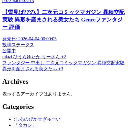
b073bktcm07513
【雪見ぱぴの.】二次元コミックマガジン 異種交配
実験 異形を産まされる美女たち Genreファンタジ
ー 評価
発売日:
2026-04-04 00:00:05
投稿ステータス
公開中
miazi
ひうらゆたか
りーさん
+2
ファンタジー
中出し
二次元コミックマガジン 異種交配実験
異形を産まされる美女たち
+3
Archives
表示するアーカイブはありません。
Categories
:しあのぴか☆ぎゅーい
「タカシ」