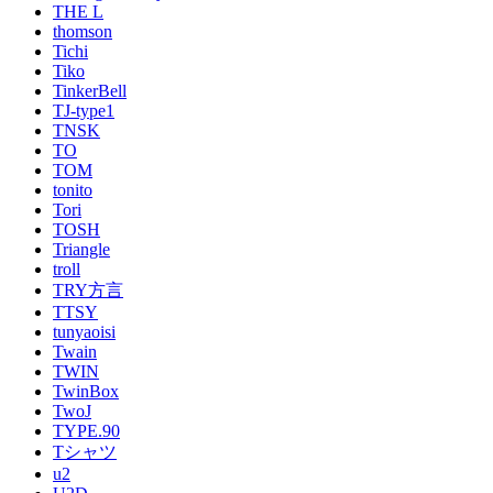
THE L
thomson
Tichi
Tiko
TinkerBell
TJ-type1
TNSK
TO
TOM
tonito
Tori
TOSH
Triangle
troll
TRY方言
TTSY
tunyaoisi
Twain
TWIN
TwinBox
TwoJ
TYPE.90
Tシャツ
u2