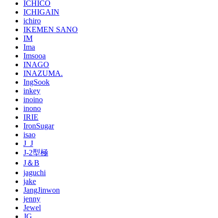
ICHICO
ICHIGAIN
ichiro
IKEMEN SANO
IM
Ima
Imsooa
INAGO
INAZUMA.
IngSook
inkey
inoino
inono
IRIE
IronSugar
isao
J_J
J-2型極
J＆B
jaguchi
jake
JangJinwon
jenny
Jewel
JG