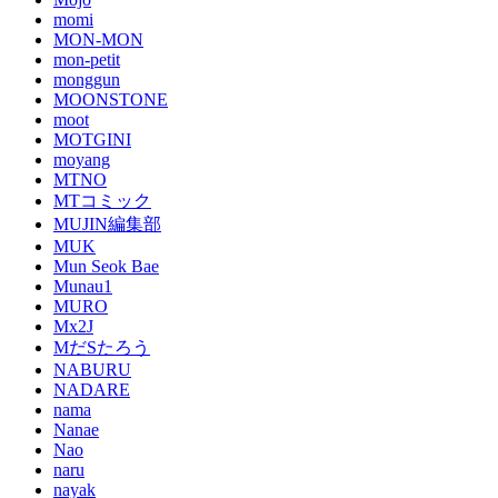
momi
MON-MON
mon-petit
monggun
MOONSTONE
moot
MOTGINI
moyang
MTNO
MTコミック
MUJIN編集部
MUK
Mun Seok Bae
Munau1
MURO
Mx2J
MだSたろう
NABURU
NADARE
nama
Nanae
Nao
naru
nayak