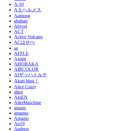
A-10
A.S.ヘルメス
Aamong
ababari
Abyo4
ACT
Active Volcano
ACはせべ
ae
AFFLE
Agape
AHOBAKA
AIRCOLOR
AIザッハトルテ
Akari blast！
Alice Crazy
alien
AloEN
AlterMaschine
amam:
amanna
Amazio
An19
Andrew