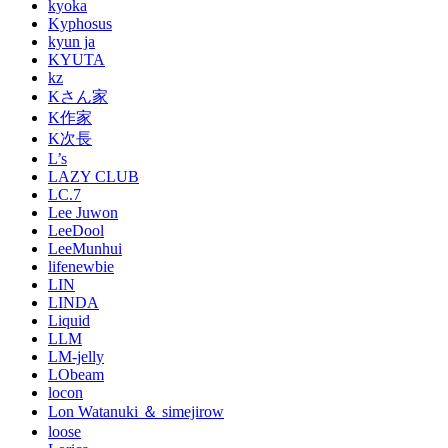
kyoka
Kyphosus
kyun ja
KYUTA
kz
Kさん家
K作家
K次長
L’s
LAZY CLUB
LC.7
Lee Juwon
LeeDool
LeeMunhui
lifenewbie
LIN
LINDA
Liquid
LLM
LM-jelly
LObeam
locon
Lon Watanuki ＆ simejirow
loose