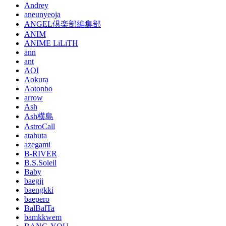
Andrey
aneunyeoja
ANGEL倶楽部編集部
ANIM
ANIME LiLiTH
ann
ant
AOI
Aokura
Aotonbo
arrow
Ash
Ash横島
AstroCall
atahuta
azegami
B-RIVER
B.S.Soleil
Baby
baegji
baengkki
baepero
BalBalTa
bamkkwem