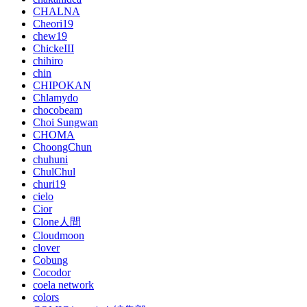
CHALNA
Cheori19
chew19
ChickeIII
chihiro
chin
CHIPOKAN
Chlamydo
chocobeam
Choi Sungwan
CHOMA
ChoongChun
chuhuni
ChulChul
churi19
cielo
Cior
Clone人間
Cloudmoon
clover
Cobung
Cocodor
coela network
colors