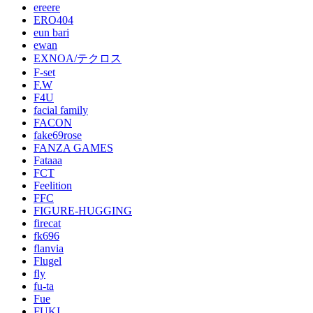
ereere
ERO404
eun bari
ewan
EXNOA/テクロス
F-set
F.W
F4U
facial family
FACON
fake69rose
FANZA GAMES
Fataaa
FCT
Feelition
FFC
FIGURE-HUGGING
firecat
fk696
flanvia
Flugel
fly
fu-ta
Fue
FUKI