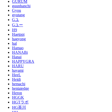
GURUM
guunhanchi
Gyou
gyutang
Gユ
Gユー
H9
Haetppi
hagyong
hal
Hamao
HANABi
Hanai
HAPPYGRA
HARU
hayami
HeeL
Heidi
hemachi
hentaiedge
Heron
HGGK
HGTラボ
HG茶川