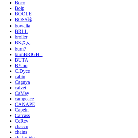
Boco
Bolp
BOOLE
BOSS珍
bowalia
BRLL
broiler
BSさん
burn7
burnBRIGHT
BUTA
BY.no
C.Dyce
cabin
Caguya
calvet
CaMay
campeace
CANAPE
Capein
Carcass
CeRev
chaccu
chains
chakanidea