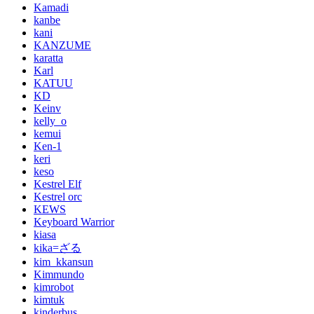
Kamadi
kanbe
kani
KANZUME
karatta
Karl
KATUU
KD
Keinv
kelly_o
kemui
Ken-1
keri
keso
Kestrel Elf
Kestrel orc
KEWS
Keyboard Warrior
kiasa
kika=ざる
kim_kkansun
Kimmundo
kimrobot
kimtuk
kinderbus