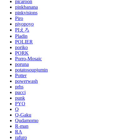
picaroon
pinkbanana
pinkvisions
Piro
piyopoyo
PIえろ
Pladin
POLIER
poriko
PORK
Porro-Mosaic
poruna
potatosoupjumin
Potter
powerwash
prhs
pucci
punk
PYO
Q
Q-Gaku
Qudamomo
R-man
RA
rafuro