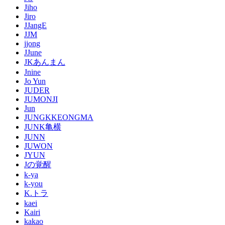
Jiho
Jiro
JJangE
JJM
jjong
JJune
JKあんまん
Jnine
Jo Yun
JUDER
JUMONJI
Jun
JUNGKKEONGMA
JUNK亀横
JUNN
JUWON
JYUN
Jの覚醒
k-ya
k-you
K.トラ
kaei
Kairi
kakao