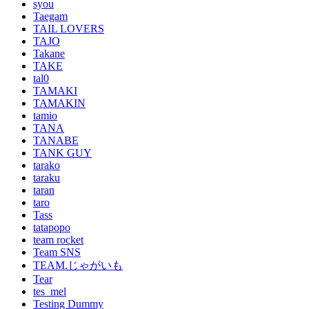
syou
Taegam
TAIL LOVERS
TAJO
Takane
TAKE
tal0
TAMAKI
TAMAKIN
tamio
TANA
TANABE
TANK GUY
tarako
taraku
taran
taro
Tass
tatapopo
team rocket
Team SNS
TEAM.じゃがいも
Tear
tes_mel
Testing Dummy