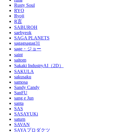
Rusty Soul
RYO
Ryoji
R言
SABUROH
saebyeok
SAGA PLANETS
sagagsagag31
sage・ジョー
saint
saitom
Sakaki IndustryAI（2D）
SAKULA
sakusaku
samosa
Sandy Candy
SanFU
sang e Jun
santa
SAS
SASAYUKi
saturn
SAVAN
SAYAプロダクツ