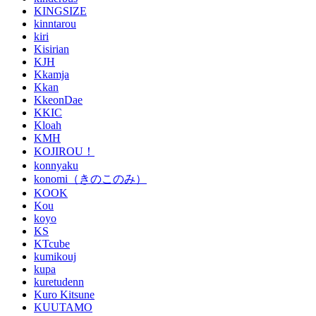
KINGSIZE
kinntarou
kiri
Kisirian
KJH
Kkamja
Kkan
KkeonDae
KKIC
Kloah
KMH
KOJIROU！
konnyaku
konomi（きのこのみ）
KOOK
Kou
koyo
KS
KTcube
kumikouj
kupa
kuretudenn
Kuro Kitsune
KUUTAMO