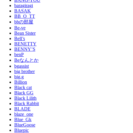
BANG-YOU
baragiragi
BASAK
BB_O_TT
bbの部屋
Be-ve
Bean Sister
Bell’s
BENETTY
BENNY’S
benP
Beなんとか
bgassist
big brother
big.g
Billion
Black cat
Black GG
Black Lilith
Black Rabbit
BLADE
blaze_one
Blue_Gk
BlueGoose
Bluepic