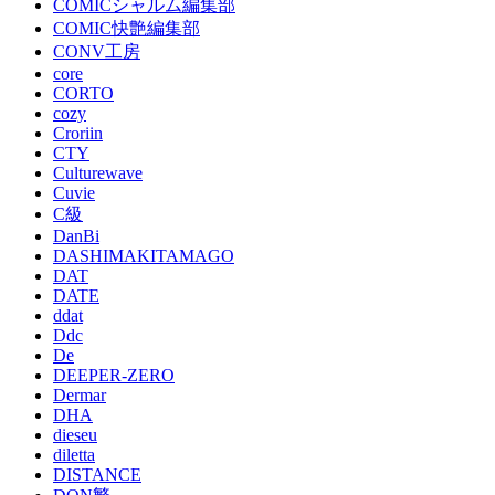
COMICシャルム編集部
COMIC快艶編集部
CONV工房
core
CORTO
cozy
Croriin
CTY
Culturewave
Cuvie
C級
DanBi
DASHIMAKITAMAGO
DAT
DATE
ddat
Ddc
De
DEEPER-ZERO
Dermar
DHA
dieseu
diletta
DISTANCE