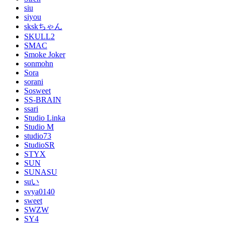
siu
siyou
skskちゃん
SKULL2
SMAC
Smoke Joker
sonmohn
Sora
sorani
Sosweet
SS-BRAIN
ssari
Studio Linka
Studio M
studio73
StudioSR
STYX
SUN
SUNASU
suい
svya0140
sweet
SWZW
SY4