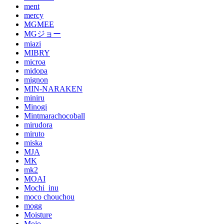
ment
mercy
MGMEE
MGジョー
miazi
MIBRY
microa
midopa
mignon
MIN-NARAKEN
miniru
Minogi
Mintmarachocoball
mirudora
miruto
miska
MJA
MK
mk2
MOAI
Mochi_inu
moco chouchou
mogg
Moisture
Mojo