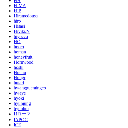
HH
HIMA
HIP
Hiramedousa
hiro
Hisasi
Hiviki.N
hiyocco
HO
hoero
homan
honeyfruit
Hornwood
hoshi
Huchu
Hungr
hutari
hwangguemingeo
hwaye
hyoki
hyunjung
hyunlim
Hローマ
IAPOC
ICE