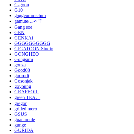
G-goon
G10
gaggeummichim
gamuteにゃ子
Gang soe
GEN
GENKAi
GGGGGGGGGG
GIGATOON Studio
GONGHEO
Gongsimi
gonza
Good08
goorodi
Gosonjak
goyoung
GRAFEOIL
green TEA。
gregor
grilled mero
GSUS
guanamule
gunge
GURIDA