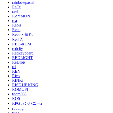
rainbowpastel
RaTe
ravi
RAYMON
rca
Rebis
Reco
Reco・藤丸
Red-A
RED-RUM
redcity
Redkeyboard
REDLIGHT
ReDrop
rei
REN
Rico
RINKi
RISE UP KING
ROMUPI
room308
ROS
RPGカンパニー2
rubung
runa