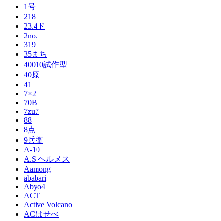
1号
218
23.4ド
2no.
319
35まち
40010試作型
40原
41
7×2
70B
7zu7
88
8点
9兵衛
A-10
A.S.ヘルメス
Aamong
ababari
Abyo4
ACT
Active Volcano
ACはせべ