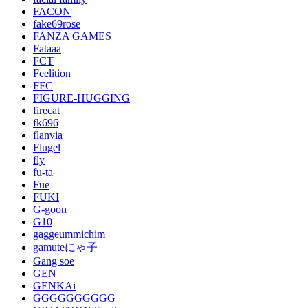
FACON
fake69rose
FANZA GAMES
Fataaa
FCT
Feelition
FFC
FIGURE-HUGGING
firecat
fk696
flanvia
Flugel
fly
fu-ta
Fue
FUKI
G-goon
G10
gaggeummichim
gamuteにゃ子
Gang soe
GEN
GENKAi
GGGGGGGGGG