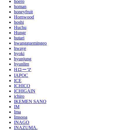
hoero
homan
honeyfruit
Hornwood
hoshi
Huchu
Hungr
hutari
hwangguemingeo
hwaye
hyoki
hyunjung
hyunlim
Hローマ
IAPOC
ICE
ICHICO
ICHIGAIN
ichiro
IKEMEN SANO
IM
Ima
Imsooa
INAGO
INAZUMA.