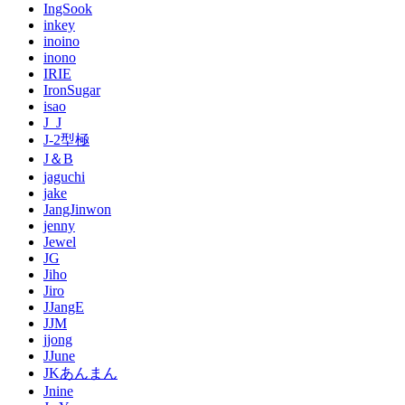
IngSook
inkey
inoino
inono
IRIE
IronSugar
isao
J_J
J-2型極
J＆B
jaguchi
jake
JangJinwon
jenny
Jewel
JG
Jiho
Jiro
JJangE
JJM
jjong
JJune
JKあんまん
Jnine