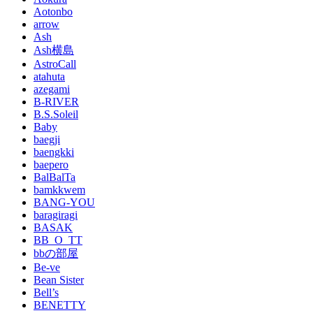
Aotonbo
arrow
Ash
Ash横島
AstroCall
atahuta
azegami
B-RIVER
B.S.Soleil
Baby
baegji
baengkki
baepero
BalBalTa
bamkkwem
BANG-YOU
baragiragi
BASAK
BB_O_TT
bbの部屋
Be-ve
Bean Sister
Bell’s
BENETTY