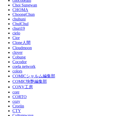
chocobeam
Choi Sungwan
CHOMA
ChoongChun
chuhuni
ChulChul
churi19
cielo
Cior
Clone人間
Cloudmoon
clover
Cobung
Cocodor
coela network
colors
COMICシャルム編集部
COMIC快艶編集部
CONV工房
core
CORTO
cozy
Croriin
CTY
Culturewave