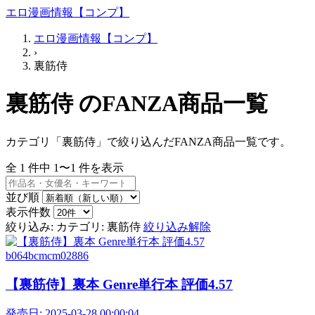
エロ漫画情報【コンプ】
エロ漫画情報【コンプ】
›
裏筋侍
裏筋侍 のFANZA商品一覧
カテゴリ「裏筋侍」で絞り込んだFANZA商品一覧です。
全
1
件中
1〜1
件を表示
並び順
表示件数
絞り込み:
カテゴリ: 裏筋侍
絞り込み解除
b064bcmcm02886
【裏筋侍】裏本 Genre単行本 評価4.57
発売日:
2025-03-28 00:00:04