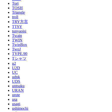
Tori
TOSH
Triangle
troll
TRY方言
TTSY
tunyaoisi
Twain
TWIN
TwinBox
TwoJ
TYPE.90
Tシャツ
u2
U2D
UC
udnk
UDS
untsuku
URAN
urute
usa
usagi
ushimochi