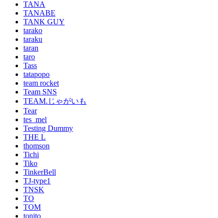
TANA
TANABE
TANK GUY
tarako
taraku
taran
taro
Tass
tatapopo
team rocket
Team SNS
TEAM.じゃがいも
Tear
tes_mel
Testing Dummy
THE L
thomson
Tichi
Tiko
TinkerBell
TJ-type1
TNSK
TO
TOM
tonito