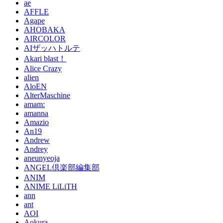
ae
AFFLE
Agape
AHOBAKA
AIRCOLOR
AIザッハトルテ
Akari blast！
Alice Crazy
alien
AloEN
AlterMaschine
amam:
amanna
Amazio
An19
Andrew
Andrey
aneunyeoja
ANGEL倶楽部編集部
ANIM
ANIME LiLiTH
ann
ant
AOI
Aokura