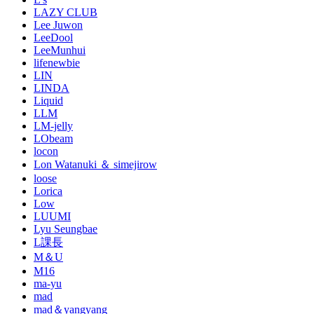
LAZY CLUB
Lee Juwon
LeeDool
LeeMunhui
lifenewbie
LIN
LINDA
Liquid
LLM
LM-jelly
LObeam
locon
Lon Watanuki ＆ simejirow
loose
Lorica
Low
LUUMI
Lyu Seungbae
L課長
M＆U
M16
ma-yu
mad
mad＆yangyang