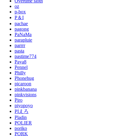
Overtime sloth
oz
p-box
P＆I
pachae
pagong
PaNaMa
parapluie
parrrr
pasta
pastime774
Paya8
Pennel
Philly
Phonehug
picaroon
pinkbanana
pinkvisions
Piro
piyopoyo
PIえろ
Pladin
POLIER
poriko
PORK