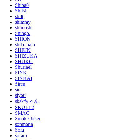
Shiba0
ShiBi
shift
shimmy
shimoshi
Shingo.
SHION
shita_hara
SHIUN
SHIZUKA
SHUKO
Shurinel
SINK
SINKAI
Siren
siu
siyou
skskちゃん
SKULL2
SMAC
Smoke Joker
sonmohn
Sora
sorani