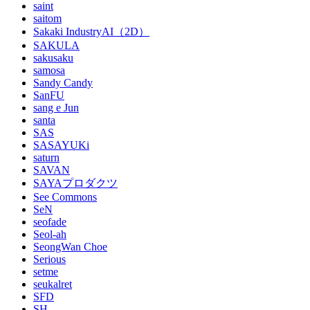
saint
saitom
Sakaki IndustryAI（2D）
SAKULA
sakusaku
samosa
Sandy Candy
SanFU
sang e Jun
santa
SAS
SASAYUKi
saturn
SAVAN
SAYAプロダクツ
See Commons
SeN
seofade
Seol-ah
SeongWan Choe
Serious
setme
seukalret
SFD
SH