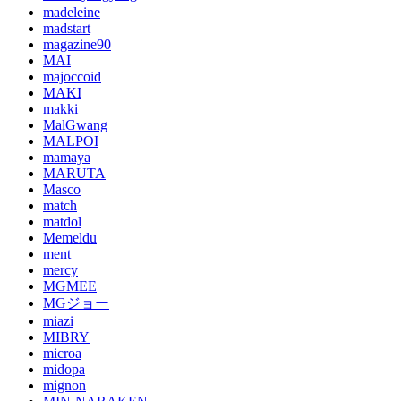
madeleine
madstart
magazine90
MAI
majoccoid
MAKI
makki
MalGwang
MALPOI
mamaya
MARUTA
Masco
match
matdol
Memeldu
ment
mercy
MGMEE
MGジョー
miazi
MIBRY
microa
midopa
mignon