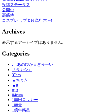
投稿ステータス
公開中
裏筋侍
コスプレ
ラブ＆H
単行本
+4
Archives
表示するアーカイブはありません。
Categories
:しあのぴか☆ぎゅーい
「タカシ」
℃ero
▲ちまき
★9
013
04cura
100円ロッカー
108号
1億年惑星