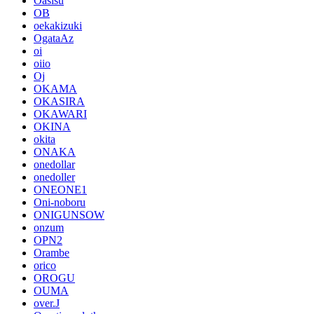
Oasisu
OB
oekakizuki
OgataAz
oi
oiio
Oj
OKAMA
OKASIRA
OKAWARI
OKINA
okita
ONAKA
onedollar
onedoller
ONEONE1
Oni-noboru
ONIGUNSOW
onzum
OPN2
Orambe
orico
OROGU
OUMA
over.J