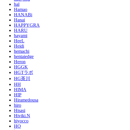
hal
Hamao
HANABi
Hanai
HAPPYGRA
HARU
hayami
HeeL
Heidi
hemachi
hentaiedge
Heron
HGGK
HGTラボ
HG茶川
HH
HIMA
HIP
Hiramedousa
hiro
Hisasi
Hiviki.N
hiyocco
HO