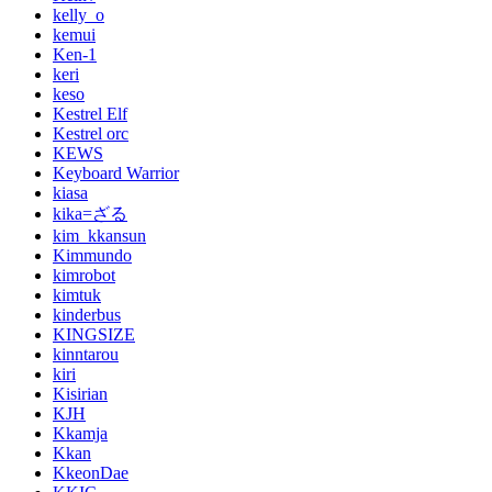
kelly_o
kemui
Ken-1
keri
keso
Kestrel Elf
Kestrel orc
KEWS
Keyboard Warrior
kiasa
kika=ざる
kim_kkansun
Kimmundo
kimrobot
kimtuk
kinderbus
KINGSIZE
kinntarou
kiri
Kisirian
KJH
Kkamja
Kkan
KkeonDae