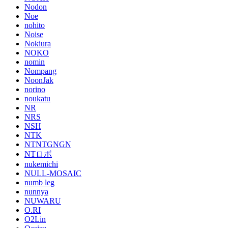
Nodon
Noe
nohito
Noise
Nokiura
NOKO
nomin
Nompang
NoonJak
norino
noukatu
NR
NRS
NSH
NTK
NTNTGNGN
NTロボ
nukemichi
NULL-MOSAIC
numb leg
nunnya
NUWARU
O.RI
O2Lin