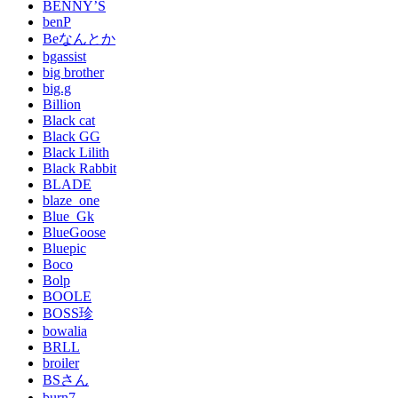
BENNY’S
benP
Beなんとか
bgassist
big brother
big.g
Billion
Black cat
Black GG
Black Lilith
Black Rabbit
BLADE
blaze_one
Blue_Gk
BlueGoose
Bluepic
Boco
Bolp
BOOLE
BOSS珍
bowalia
BRLL
broiler
BSさん
burn7