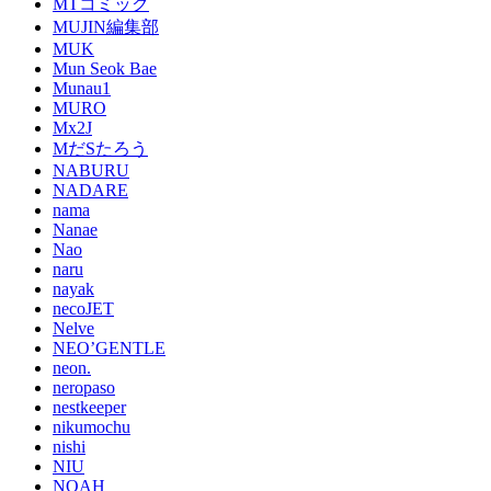
MTコミック
MUJIN編集部
MUK
Mun Seok Bae
Munau1
MURO
Mx2J
MだSたろう
NABURU
NADARE
nama
Nanae
Nao
naru
nayak
necoJET
Nelve
NEO’GENTLE
neon.
neropaso
nestkeeper
nikumochu
nishi
NIU
NOAH