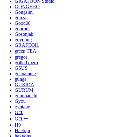
GIGATOON Studio
GONGHEO
Gongsimi
gonza
Good08
goorodi
Gosonjak
goyoung
GRAFEOIL
green TEA。
gregor
grilled mero
GSUS
guanamule
gunge
GURIDA
GURUM
guunhanchi
Gyou
gyutang
Gユ
Gユー
H9
Haetppi
hagyong