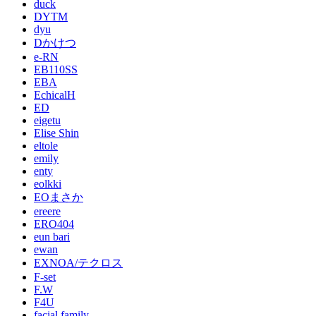
duck
DYTM
dyu
Dかけつ
e-RN
EB110SS
EBA
EchicalH
ED
eigetu
Elise Shin
eltole
emily
enty
eolkki
EOまさか
ereere
ERO404
eun bari
ewan
EXNOA/テクロス
F-set
F.W
F4U
facial family