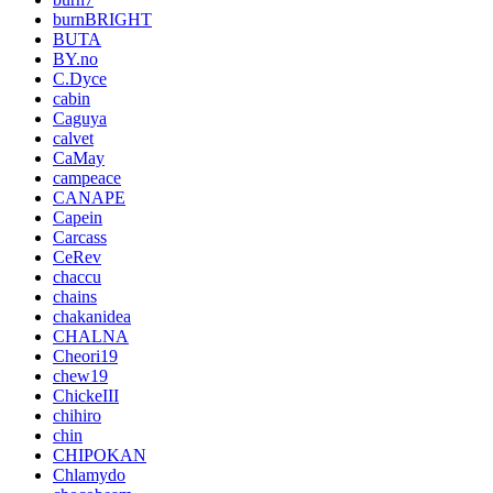
burnBRIGHT
BUTA
BY.no
C.Dyce
cabin
Caguya
calvet
CaMay
campeace
CANAPE
Capein
Carcass
CeRev
chaccu
chains
chakanidea
CHALNA
Cheori19
chew19
ChickeIII
chihiro
chin
CHIPOKAN
Chlamydo