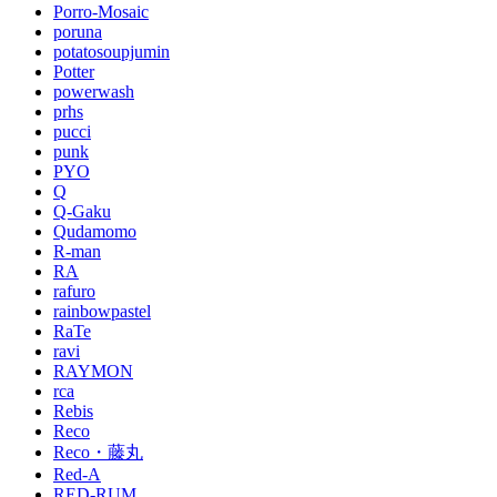
Porro-Mosaic
poruna
potatosoupjumin
Potter
powerwash
prhs
pucci
punk
PYO
Q
Q-Gaku
Qudamomo
R-man
RA
rafuro
rainbowpastel
RaTe
ravi
RAYMON
rca
Rebis
Reco
Reco・藤丸
Red-A
RED-RUM