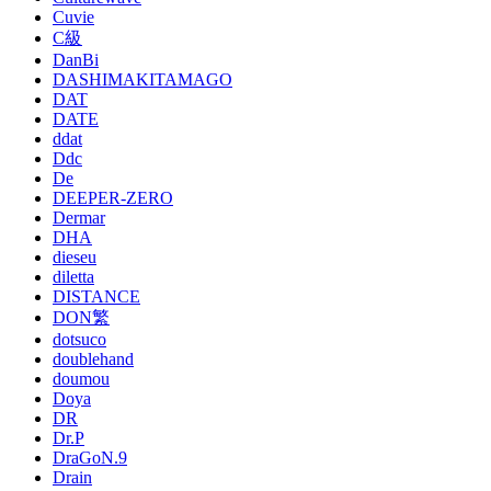
Cuvie
C級
DanBi
DASHIMAKITAMAGO
DAT
DATE
ddat
Ddc
De
DEEPER-ZERO
Dermar
DHA
dieseu
diletta
DISTANCE
DON繁
dotsuco
doublehand
doumou
Doya
DR
Dr.P
DraGoN.9
Drain