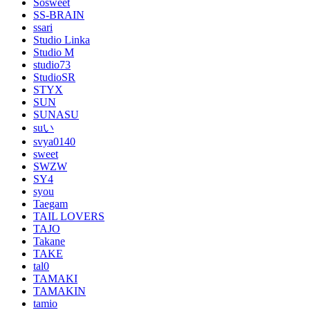
Sosweet
SS-BRAIN
ssari
Studio Linka
Studio M
studio73
StudioSR
STYX
SUN
SUNASU
suい
svya0140
sweet
SWZW
SY4
syou
Taegam
TAIL LOVERS
TAJO
Takane
TAKE
tal0
TAMAKI
TAMAKIN
tamio