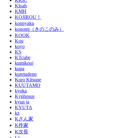
KKIC
Kloah
KMH
KOJIROU！
konnyaku
konomi（きのこのみ）
KOOK
Kou
koyo
KS
KTcube
kumikouj
kupa
kuretudenn
Kuro Kitsune
KUUTAMO
kyoka
Kyphosus
kyun ja
KYUTA
kz
Kさん家
K作家
K次長
L’s