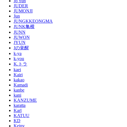
Jo Yun
JUDER
JUMONJI
Jun
JUNGKKEONGMA
JUNK亀横
JUNN
JUWON
JYUN
Jの覚醒
k-ya
k-you
K.トラ
kaei
Kairi
kakao
Kamadi
kanbe
kani
KANZUME
karatta
Karl
KATUU
KD
Keinv