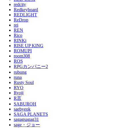
redcity
Redkeyboard
REDLIGHT
ReDrop
rei
REN
Rico
RINKi
RISE UP KING
ROMUPI
room308
ROS
RPGカンパニー2
rubung
runa
Rusty Soul
RYO
Ryoji
R言
SABUROH
saebyeok
SAGA PLANETS
sagagsagag31
sage・ジョー