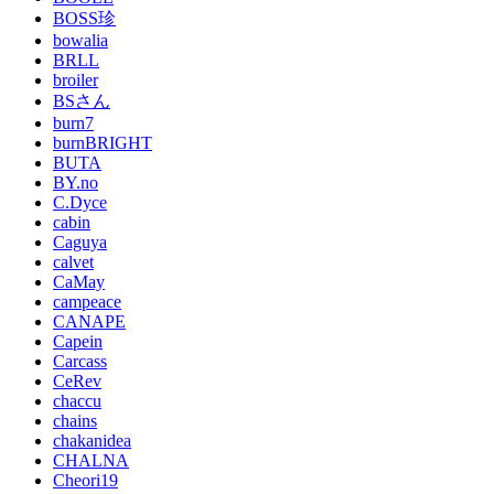
BOSS珍
bowalia
BRLL
broiler
BSさん
burn7
burnBRIGHT
BUTA
BY.no
C.Dyce
cabin
Caguya
calvet
CaMay
campeace
CANAPE
Capein
Carcass
CeRev
chaccu
chains
chakanidea
CHALNA
Cheori19