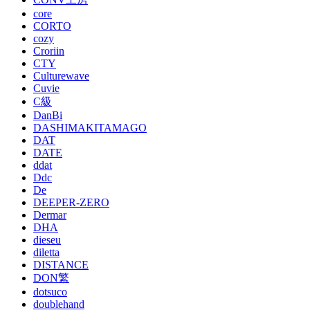
core
CORTO
cozy
Croriin
CTY
Culturewave
Cuvie
C級
DanBi
DASHIMAKITAMAGO
DAT
DATE
ddat
Ddc
De
DEEPER-ZERO
Dermar
DHA
dieseu
diletta
DISTANCE
DON繁
dotsuco
doublehand