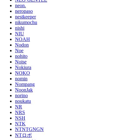
neon.
neropaso
nestkeeper
nikumochu
nishi
NIU
NOAH
Nodon
Noe
nohito
Noise
Nokiura
NOKO
nomin
Nompang
NoonJak
norino
noukatu
NR
NRS
NSH
NTK
NTNTGNGN
NTロボ