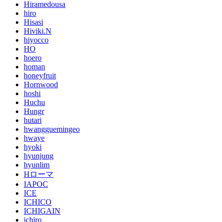
Hiramedousa
hiro
Hisasi
Hiviki.N
hiyocco
HO
hoero
homan
honeyfruit
Hornwood
hoshi
Huchu
Hungr
hutari
hwangguemingeo
hwaye
hyoki
hyunjung
hyunlim
Hローマ
IAPOC
ICE
ICHICO
ICHIGAIN
ichiro