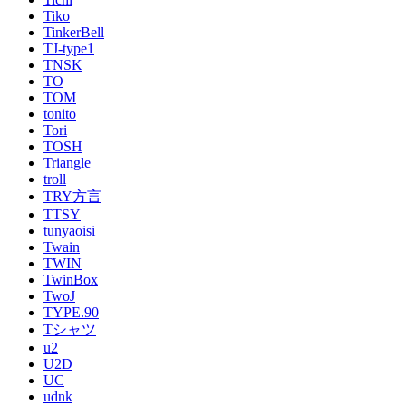
Tiko
TinkerBell
TJ-type1
TNSK
TO
TOM
tonito
Tori
TOSH
Triangle
troll
TRY方言
TTSY
tunyaoisi
Twain
TWIN
TwinBox
TwoJ
TYPE.90
Tシャツ
u2
U2D
UC
udnk