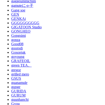
gaggeummichim
gamuteにゃ子
Gang soe
GEN
GENKAi
GGGGGGGGGG
GIGATOON Studio
GONGHEO
Gongsimi
gonza
Good08
goorodi
Gosonjak
goyoung
GRAFEOIL
green TEA。
gregor
grilled mero
GSUS
guanamule
gunge
GURIDA
GURUM
guunhanchi
Gyou