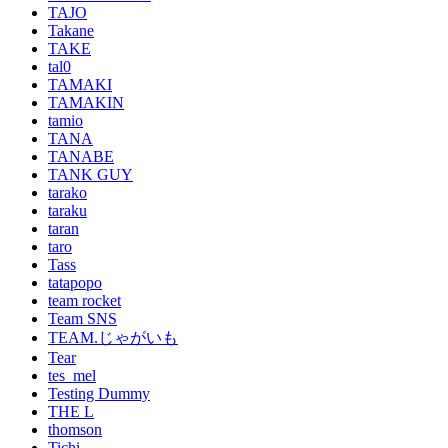
TAJO
Takane
TAKE
tal0
TAMAKI
TAMAKIN
tamio
TANA
TANABE
TANK GUY
tarako
taraku
taran
taro
Tass
tatapopo
team rocket
Team SNS
TEAM.じゃがいも
Tear
tes_mel
Testing Dummy
THE L
thomson
Tichi