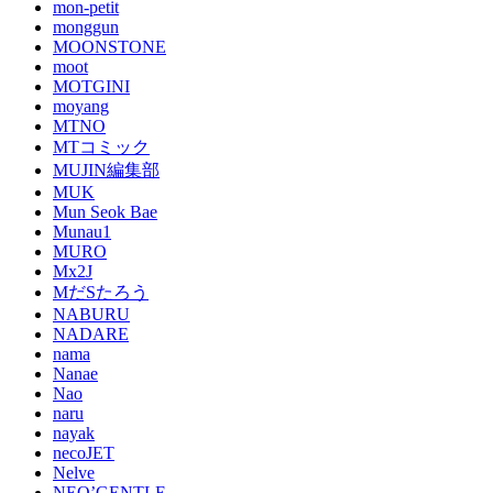
mon-petit
monggun
MOONSTONE
moot
MOTGINI
moyang
MTNO
MTコミック
MUJIN編集部
MUK
Mun Seok Bae
Munau1
MURO
Mx2J
MだSたろう
NABURU
NADARE
nama
Nanae
Nao
naru
nayak
necoJET
Nelve
NEO’GENTLE