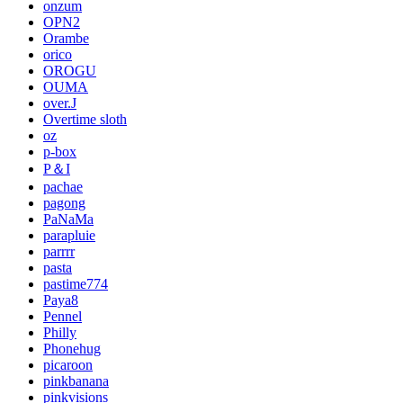
onzum
OPN2
Orambe
orico
OROGU
OUMA
over.J
Overtime sloth
oz
p-box
P＆I
pachae
pagong
PaNaMa
parapluie
parrrr
pasta
pastime774
Paya8
Pennel
Philly
Phonehug
picaroon
pinkbanana
pinkvisions