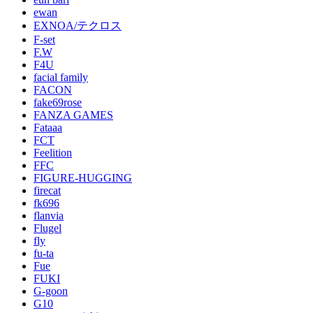
ewan
EXNOA/テクロス
F-set
F.W
F4U
facial family
FACON
fake69rose
FANZA GAMES
Fataaa
FCT
Feelition
FFC
FIGURE-HUGGING
firecat
fk696
flanvia
Flugel
fly
fu-ta
Fue
FUKI
G-goon
G10