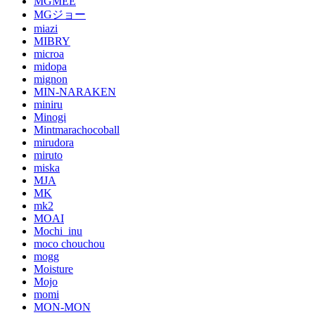
MGMEE
MGジョー
miazi
MIBRY
microa
midopa
mignon
MIN-NARAKEN
miniru
Minogi
Mintmarachocoball
mirudora
miruto
miska
MJA
MK
mk2
MOAI
Mochi_inu
moco chouchou
mogg
Moisture
Mojo
momi
MON-MON