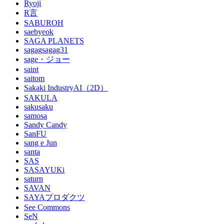
Ryoji
R言
SABUROH
saebyeok
SAGA PLANETS
sagagsagag31
sage・ジョー
saint
saitom
Sakaki IndustryAI（2D）
SAKULA
sakusaku
samosa
Sandy Candy
SanFU
sang e Jun
santa
SAS
SASAYUKi
saturn
SAVAN
SAYAプロダクツ
See Commons
SeN