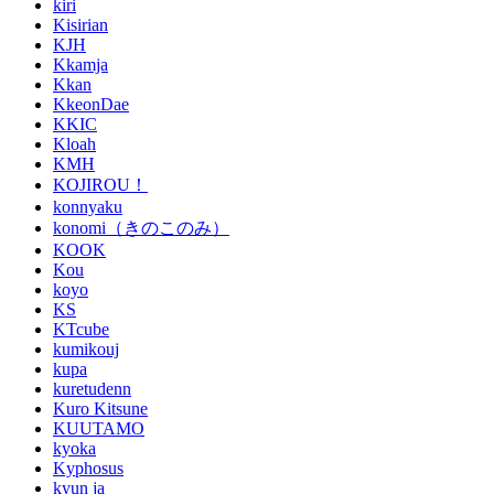
kiri
Kisirian
KJH
Kkamja
Kkan
KkeonDae
KKIC
Kloah
KMH
KOJIROU！
konnyaku
konomi（きのこのみ）
KOOK
Kou
koyo
KS
KTcube
kumikouj
kupa
kuretudenn
Kuro Kitsune
KUUTAMO
kyoka
Kyphosus
kyun ja