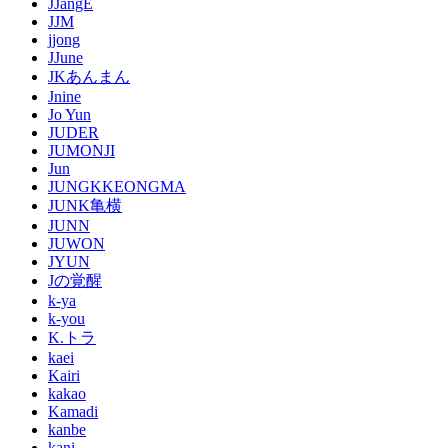
JJangE
JJM
jjong
JJune
JKあんまん
Jnine
Jo Yun
JUDER
JUMONJI
Jun
JUNGKKEONGMA
JUNK亀横
JUNN
JUWON
JYUN
Jの覚醒
k-ya
k-you
K.トラ
kaei
Kairi
kakao
Kamadi
kanbe
kani