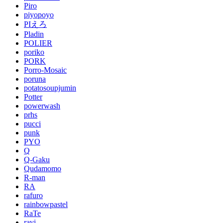
Piro
piyopoyo
PIえろ
Pladin
POLIER
poriko
PORK
Porro-Mosaic
poruna
potatosoupjumin
Potter
powerwash
prhs
pucci
punk
PYO
Q
Q-Gaku
Qudamomo
R-man
RA
rafuro
rainbowpastel
RaTe
ravi