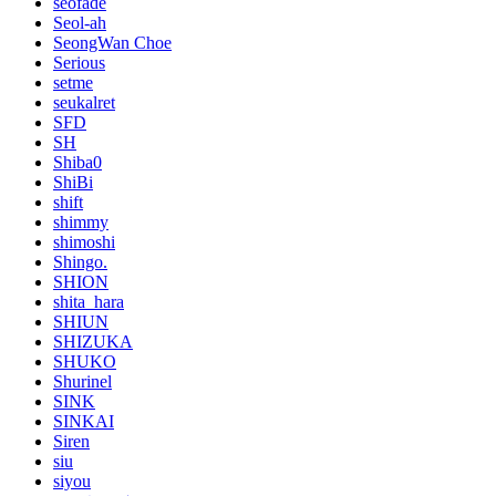
seofade
Seol-ah
SeongWan Choe
Serious
setme
seukalret
SFD
SH
Shiba0
ShiBi
shift
shimmy
shimoshi
Shingo.
SHION
shita_hara
SHIUN
SHIZUKA
SHUKO
Shurinel
SINK
SINKAI
Siren
siu
siyou