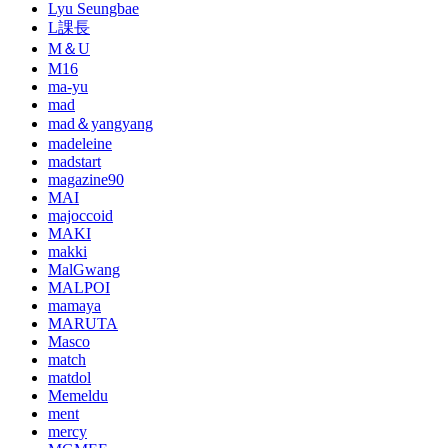
Lyu Seungbae
L課長
M＆U
M16
ma-yu
mad
mad＆yangyang
madeleine
madstart
magazine90
MAI
majoccoid
MAKI
makki
MalGwang
MALPOI
mamaya
MARUTA
Masco
match
matdol
Memeldu
ment
mercy