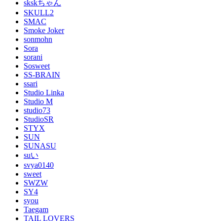
skskちゃん
SKULL2
SMAC
Smoke Joker
sonmohn
Sora
sorani
Sosweet
SS-BRAIN
ssari
Studio Linka
Studio M
studio73
StudioSR
STYX
SUN
SUNASU
suい
svya0140
sweet
SWZW
SY4
syou
Taegam
TAIL LOVERS