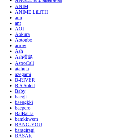
ANGEL倶楽部編集部
ANIM
ANIME LiLiTH
ann
ant
AOI
Aokura
Aotonbo
arrow
Ash
Ash横島
AstroCall
atahuta
azegami
B-RIVER
B.S.Soleil
Baby
baegji
baengkki
baepero
BalBalTa
bamkkwem
BANG-YOU
baragiragi
BASAK