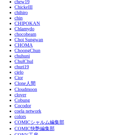
chew19
ChickeIII
chihiro
chin
CHIPOKAN
Chlamydo
chocobeam
Choi Sungwan
CHOMA
ChoongChun
chuhuni
ChulChul
churi19
cielo
Cior
Clone人間
Cloudmoon
clover
Cobung
Cocodor
coela network
colors
COMICシャルム編集部
COMIC快艶編集部
CONV工房