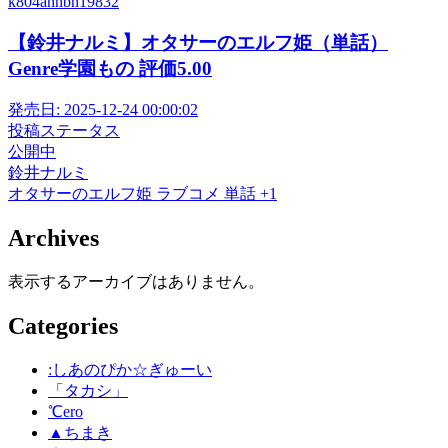
k804annbn19832
【鈴井ナルミ】オタサーのエルフ姫（単話）
Genre学園もの 評価5.00
発売日:
2025-12-24 00:00:02
投稿ステータス
公開中
鈴井ナルミ
オタサーのエルフ姫
ラブコメ
単話
+1
Archives
表示するアーカイブはありません。
Categories
:しあのぴか☆ぎゅーい
「タカシ」
℃ero
▲ちまき