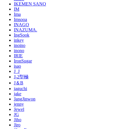
IKEMEN SANO
IM
Ima
Imsooa
INAGO
INAZUMA.
IngSook
inkey
inoino
inono
IRIE
IronSugar
isao
J_J
J-2型極
J＆B
jaguchi
jake
JangJinwon
jenny
Jewel
JG
Jiho
Jiro