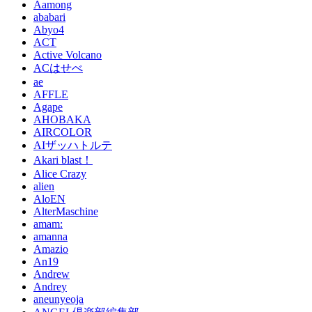
Aamong
ababari
Abyo4
ACT
Active Volcano
ACはせべ
ae
AFFLE
Agape
AHOBAKA
AIRCOLOR
AIザッハトルテ
Akari blast！
Alice Crazy
alien
AloEN
AlterMaschine
amam:
amanna
Amazio
An19
Andrew
Andrey
aneunyeoja