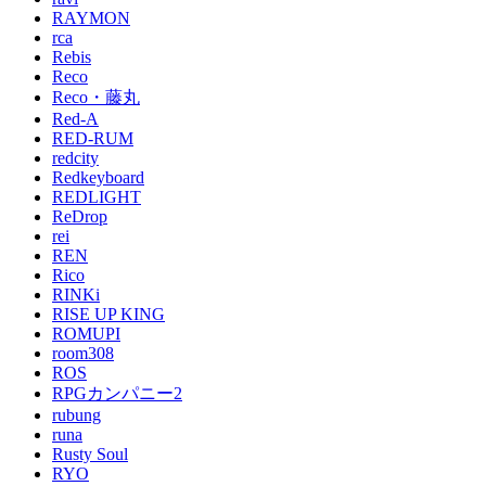
RAYMON
rca
Rebis
Reco
Reco・藤丸
Red-A
RED-RUM
redcity
Redkeyboard
REDLIGHT
ReDrop
rei
REN
Rico
RINKi
RISE UP KING
ROMUPI
room308
ROS
RPGカンパニー2
rubung
runa
Rusty Soul
RYO