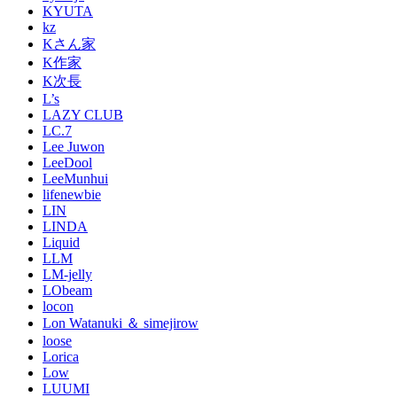
KYUTA
kz
Kさん家
K作家
K次長
L’s
LAZY CLUB
LC.7
Lee Juwon
LeeDool
LeeMunhui
lifenewbie
LIN
LINDA
Liquid
LLM
LM-jelly
LObeam
locon
Lon Watanuki ＆ simejirow
loose
Lorica
Low
LUUMI