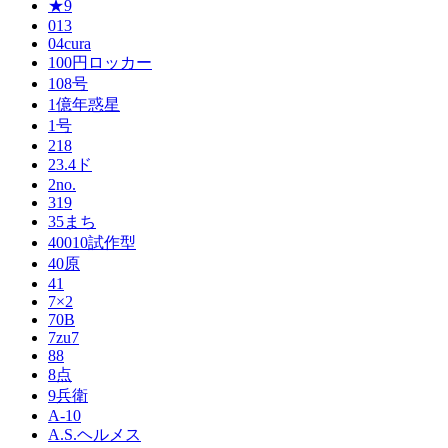
★9
013
04cura
100円ロッカー
108号
1億年惑星
1号
218
23.4ド
2no.
319
35まち
40010試作型
40原
41
7×2
70B
7zu7
88
8点
9兵衛
A-10
A.S.ヘルメス