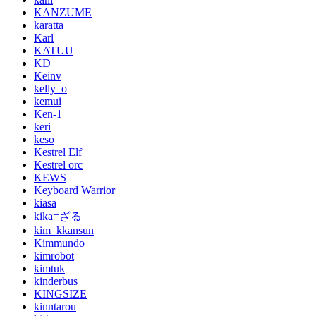
KANZUME
karatta
Karl
KATUU
KD
Keinv
kelly_o
kemui
Ken-1
keri
keso
Kestrel Elf
Kestrel orc
KEWS
Keyboard Warrior
kiasa
kika=ざる
kim_kkansun
Kimmundo
kimrobot
kimtuk
kinderbus
KINGSIZE
kinntarou