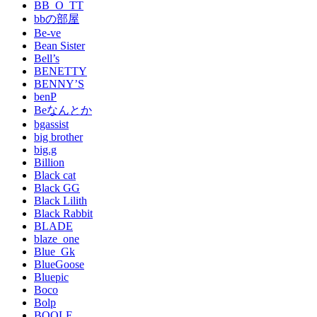
BB_O_TT
bbの部屋
Be-ve
Bean Sister
Bell’s
BENETTY
BENNY’S
benP
Beなんとか
bgassist
big brother
big.g
Billion
Black cat
Black GG
Black Lilith
Black Rabbit
BLADE
blaze_one
Blue_Gk
BlueGoose
Bluepic
Boco
Bolp
BOOLE