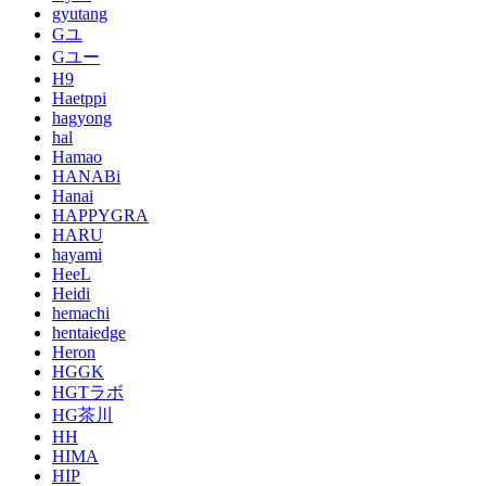
gyutang
Gユ
Gユー
H9
Haetppi
hagyong
hal
Hamao
HANABi
Hanai
HAPPYGRA
HARU
hayami
HeeL
Heidi
hemachi
hentaiedge
Heron
HGGK
HGTラボ
HG茶川
HH
HIMA
HIP