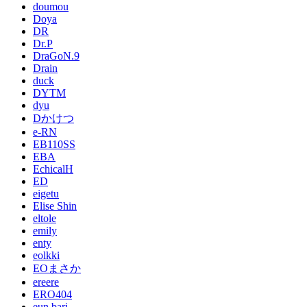
doumou
Doya
DR
Dr.P
DraGoN.9
Drain
duck
DYTM
dyu
Dかけつ
e-RN
EB110SS
EBA
EchicalH
ED
eigetu
Elise Shin
eltole
emily
enty
eolkki
EOまさか
ereere
ERO404
eun bari