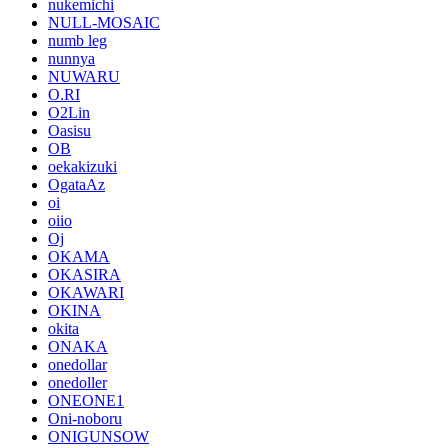
nukemichi
NULL-MOSAIC
numb leg
nunnya
NUWARU
O.RI
O2Lin
Oasisu
OB
oekakizuki
OgataAz
oi
oiio
Oj
OKAMA
OKASIRA
OKAWARI
OKINA
okita
ONAKA
onedollar
onedoller
ONEONE1
Oni-noboru
ONIGUNSOW