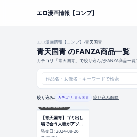
エロ漫画情報【コンプ】
エロ漫画情報【コンプ】
›
青天国青
青天国青 のFANZA商品一覧
カテゴリ「青天国青」で絞り込んだFANZA商品一覧
絞り込み:
絞り込み解除
カテゴリ: 青天国青
b164aisis04694
【青天国青】ゴミ出し
場で会う人妻がアソコ
を濡らして待っていた
発売日:
2024-08-26
（単話） Genre単話