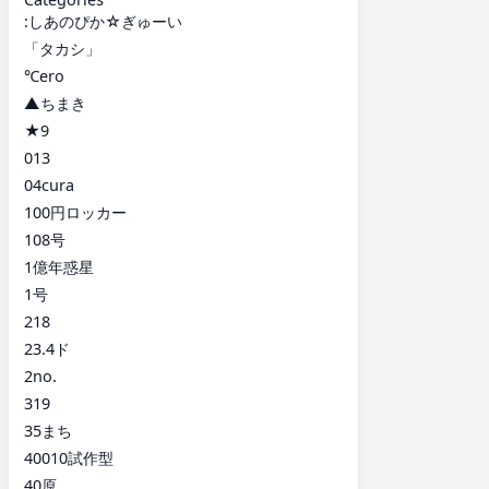
:しあのぴか☆ぎゅーい
「タカシ」
℃ero
▲ちまき
★9
013
04cura
100円ロッカー
108号
1億年惑星
1号
218
23.4ド
2no.
319
35まち
40010試作型
40原