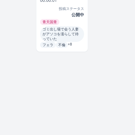
00:00:01
評価
投稿ステータス
公開中
青天国青
ゴミ出し場で会う人妻
がアソコを濡らして待
っていた
+8
フェラ
不倫