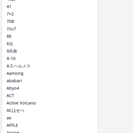
41
7×2
70B
7zu7
88
8点
9兵衛
A-10
A.S.ヘルメス
Aamong
ababari
Abyo4
ACT
Active Volcano
ACはせべ
ae
AFFLE
Agape