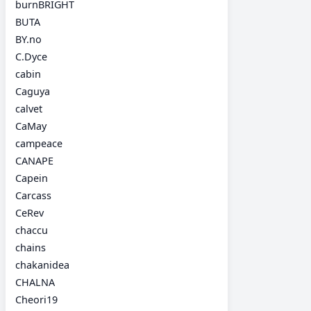
burnBRIGHT
BUTA
BY.no
C.Dyce
cabin
Caguya
calvet
CaMay
campeace
CANAPE
Capein
Carcass
CeRev
chaccu
chains
chakanidea
CHALNA
Cheori19