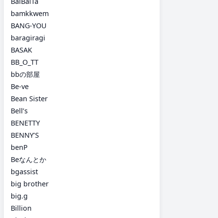
BalBalTa
bamkkwem
BANG-YOU
baragiragi
BASAK
BB_O_TT
bbの部屋
Be-ve
Bean Sister
Bell’s
BENETTY
BENNY’S
benP
Beなんとか
bgassist
big brother
big.g
Billion