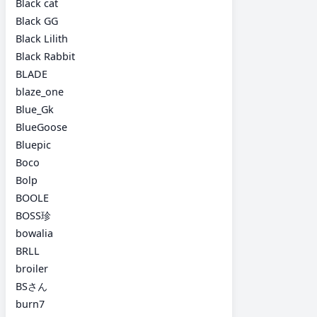
Black cat
Black GG
Black Lilith
Black Rabbit
BLADE
blaze_one
Blue_Gk
BlueGoose
Bluepic
Boco
Bolp
BOOLE
BOSS珍
bowalia
BRLL
broiler
BSさん
burn7