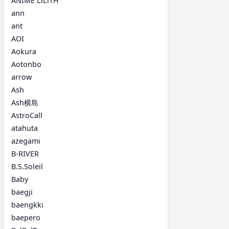
ANIME LiLiTH
ann
ant
AOI
Aokura
Aotonbo
arrow
Ash
Ash横島
AstroCall
atahuta
azegami
B-RIVER
B.S.Soleil
Baby
baegji
baengkki
baepero