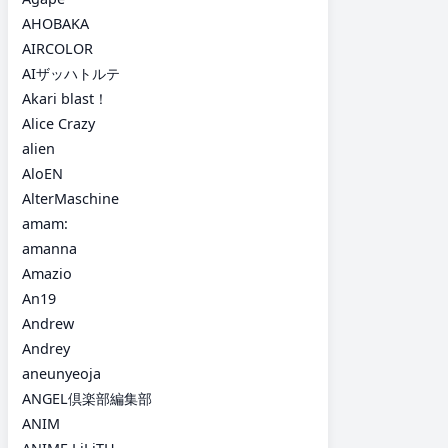
AHOBAKA
AIRCOLOR
AIザッハトルテ
Akari blast！
Alice Crazy
alien
AloEN
AlterMaschine
amam:
amanna
Amazio
An19
Andrew
Andrey
aneunyeoja
ANGEL倶楽部編集部
ANIM