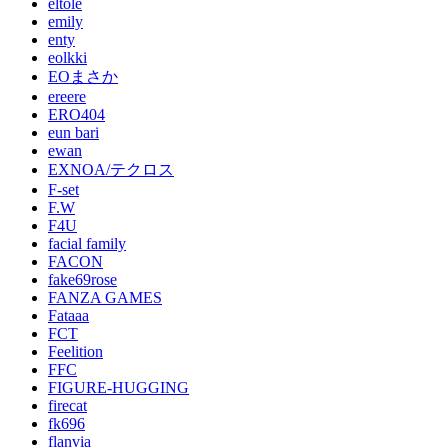
eltole
emily
enty
eolkki
EOまさか
ereere
ERO404
eun bari
ewan
EXNOA/テクロス
F-set
F.W
F4U
facial family
FACON
fake69rose
FANZA GAMES
Fataaa
FCT
Feelition
FFC
FIGURE-HUGGING
firecat
fk696
flanvia