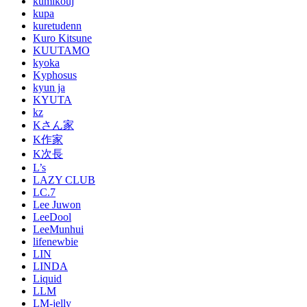
kumikouj
kupa
kuretudenn
Kuro Kitsune
KUUTAMO
kyoka
Kyphosus
kyun ja
KYUTA
kz
Kさん家
K作家
K次長
L’s
LAZY CLUB
LC.7
Lee Juwon
LeeDool
LeeMunhui
lifenewbie
LIN
LINDA
Liquid
LLM
LM-jelly