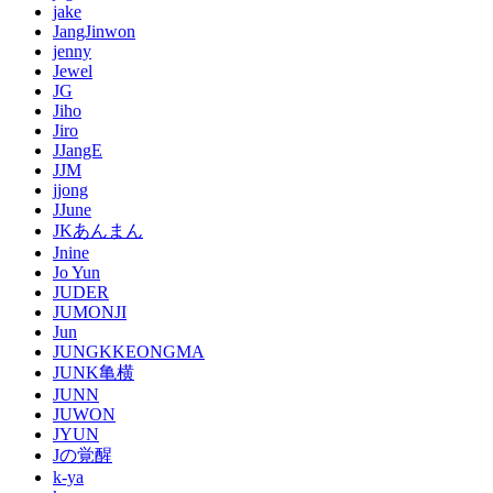
jake
JangJinwon
jenny
Jewel
JG
Jiho
Jiro
JJangE
JJM
jjong
JJune
JKあんまん
Jnine
Jo Yun
JUDER
JUMONJI
Jun
JUNGKKEONGMA
JUNK亀横
JUNN
JUWON
JYUN
Jの覚醒
k-ya