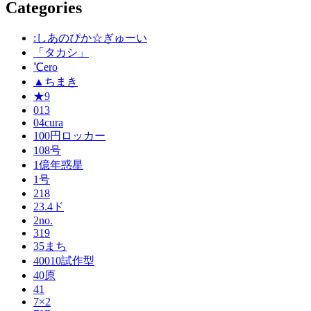
Categories
:しあのぴか☆ぎゅーい
「タカシ」
℃ero
▲ちまき
★9
013
04cura
100円ロッカー
108号
1億年惑星
1号
218
23.4ド
2no.
319
35まち
40010試作型
40原
41
7×2