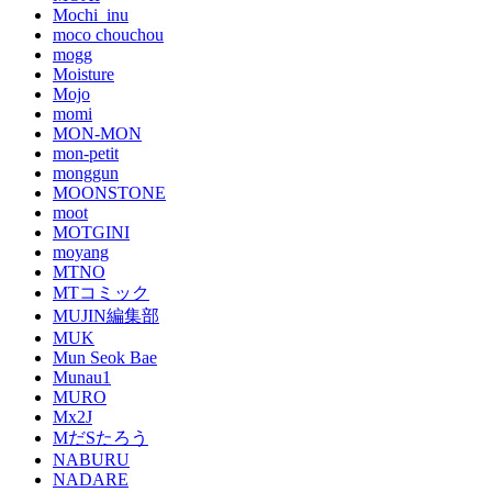
Mochi_inu
moco chouchou
mogg
Moisture
Mojo
momi
MON-MON
mon-petit
monggun
MOONSTONE
moot
MOTGINI
moyang
MTNO
MTコミック
MUJIN編集部
MUK
Mun Seok Bae
Munau1
MURO
Mx2J
MだSたろう
NABURU
NADARE