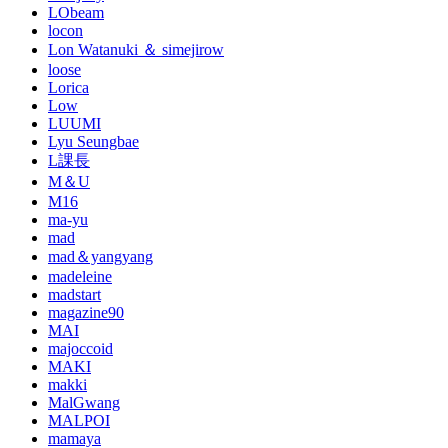
LObeam
locon
Lon Watanuki ＆ simejirow
loose
Lorica
Low
LUUMI
Lyu Seungbae
L課長
M＆U
M16
ma-yu
mad
mad＆yangyang
madeleine
madstart
magazine90
MAI
majoccoid
MAKI
makki
MalGwang
MALPOI
mamaya