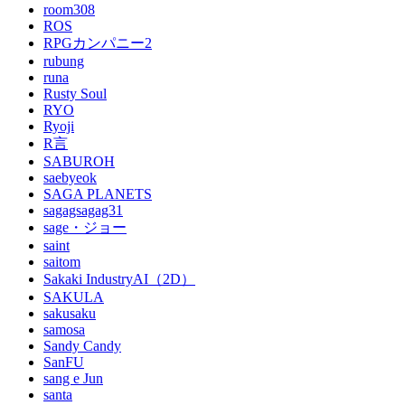
room308
ROS
RPGカンパニー2
rubung
runa
Rusty Soul
RYO
Ryoji
R言
SABUROH
saebyeok
SAGA PLANETS
sagagsagag31
sage・ジョー
saint
saitom
Sakaki IndustryAI（2D）
SAKULA
sakusaku
samosa
Sandy Candy
SanFU
sang e Jun
santa