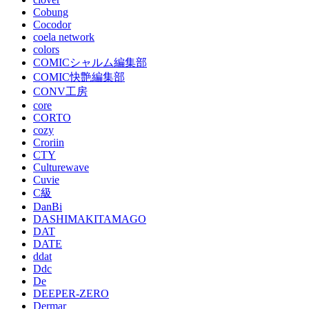
Cobung
Cocodor
coela network
colors
COMICシャルム編集部
COMIC快艶編集部
CONV工房
core
CORTO
cozy
Croriin
CTY
Culturewave
Cuvie
C級
DanBi
DASHIMAKITAMAGO
DAT
DATE
ddat
Ddc
De
DEEPER-ZERO
Dermar