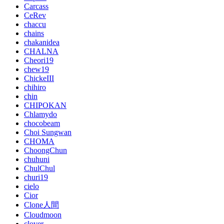
Carcass
CeRev
chaccu
chains
chakanidea
CHALNA
Cheori19
chew19
ChickeIII
chihiro
chin
CHIPOKAN
Chlamydo
chocobeam
Choi Sungwan
CHOMA
ChoongChun
chuhuni
ChulChul
churi19
cielo
Cior
Clone人間
Cloudmoon
clover