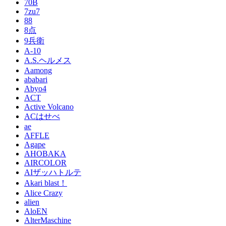
70B
7zu7
88
8点
9兵衛
A-10
A.S.ヘルメス
Aamong
ababari
Abyo4
ACT
Active Volcano
ACはせべ
ae
AFFLE
Agape
AHOBAKA
AIRCOLOR
AIザッハトルテ
Akari blast！
Alice Crazy
alien
AloEN
AlterMaschine