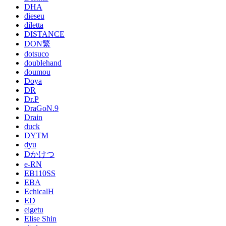
DHA
dieseu
diletta
DISTANCE
DON繁
dotsuco
doublehand
doumou
Doya
DR
Dr.P
DraGoN.9
Drain
duck
DYTM
dyu
Dかけつ
e-RN
EB110SS
EBA
EchicalH
ED
eigetu
Elise Shin