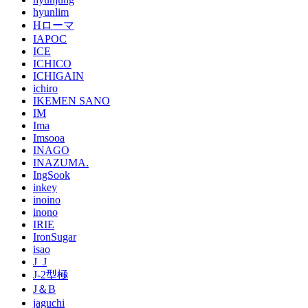
hyunlim
Hローマ
IAPOC
ICE
ICHICO
ICHIGAIN
ichiro
IKEMEN SANO
IM
Ima
Imsooa
INAGO
INAZUMA.
IngSook
inkey
inoino
inono
IRIE
IronSugar
isao
J_J
J-2型極
J＆B
jaguchi