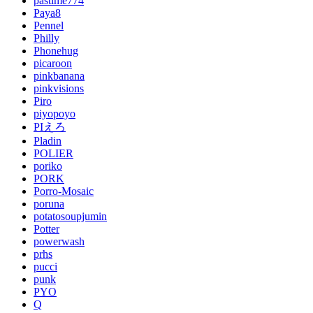
pastime774
Paya8
Pennel
Philly
Phonehug
picaroon
pinkbanana
pinkvisions
Piro
piyopoyo
PIえろ
Pladin
POLIER
poriko
PORK
Porro-Mosaic
poruna
potatosoupjumin
Potter
powerwash
prhs
pucci
punk
PYO
Q