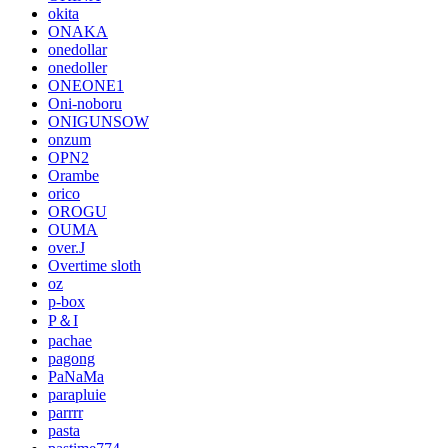
okita
ONAKA
onedollar
onedoller
ONEONE1
Oni-noboru
ONIGUNSOW
onzum
OPN2
Orambe
orico
OROGU
OUMA
over.J
Overtime sloth
oz
p-box
P＆I
pachae
pagong
PaNaMa
parapluie
parrrr
pasta