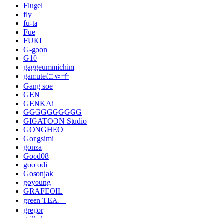
Flugel
fly
fu-ta
Fue
FUKI
G-goon
G10
gaggeummichim
gamuteにゃ子
Gang soe
GEN
GENKAi
GGGGGGGGGG
GIGATOON Studio
GONGHEO
Gongsimi
gonza
Good08
goorodi
Gosonjak
goyoung
GRAFEOIL
green TEA。
gregor