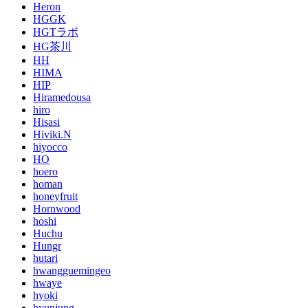
Heron
HGGK
HGTラボ
HG茶川
HH
HIMA
HIP
Hiramedousa
hiro
Hisasi
Hiviki.N
hiyocco
HO
hoero
homan
honeyfruit
Hornwood
hoshi
Huchu
Hungr
hutari
hwangguemingeo
hwaye
hyoki
hyunjung