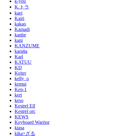
k-you
K.トラ
kaei
Kairi
kakao
Kamadi
kanbe
kani
KANZUME
karatta
Karl
KATUU
KD
Keinv
kelly_o
kemui
Ken-1
keri
keso
Kestrel Elf
Kestrel orc
KEWS
Keyboard Warrior
kiasa
kika=ざる