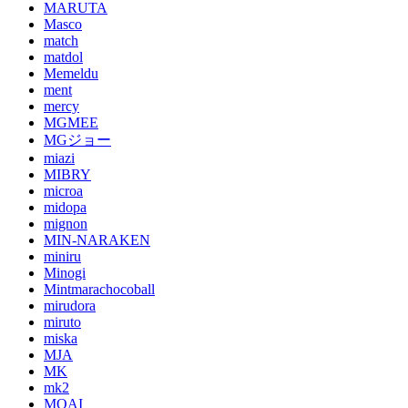
MARUTA
Masco
match
matdol
Memeldu
ment
mercy
MGMEE
MGジョー
miazi
MIBRY
microa
midopa
mignon
MIN-NARAKEN
miniru
Minogi
Mintmarachocoball
mirudora
miruto
miska
MJA
MK
mk2
MOAI