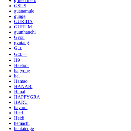
grilled mero
GSUS
guanamule
gunge
GURIDA
GURUM
guunhanchi
Gyou
gyutang
Gユ
Gユー
H9
Haetppi
hagyong
hal
Hamao
HANABi
Hanai
HAPPYGRA
HARU
hayami
HeeL
Heidi
hemachi
hentaiedge