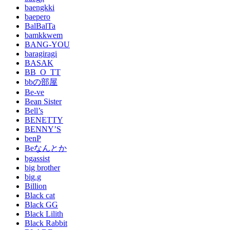
baengkki
baepero
BalBalTa
bamkkwem
BANG-YOU
baragiragi
BASAK
BB_O_TT
bbの部屋
Be-ve
Bean Sister
Bell’s
BENETTY
BENNY’S
benP
Beなんとか
bgassist
big brother
big.g
Billion
Black cat
Black GG
Black Lilith
Black Rabbit