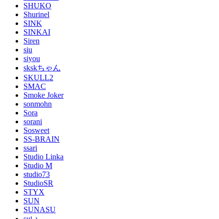
SHUKO
Shurinel
SINK
SINKAI
Siren
siu
siyou
skskちゃん
SKULL2
SMAC
Smoke Joker
sonmohn
Sora
sorani
Sosweet
SS-BRAIN
ssari
Studio Linka
Studio M
studio73
StudioSR
STYX
SUN
SUNASU
suい