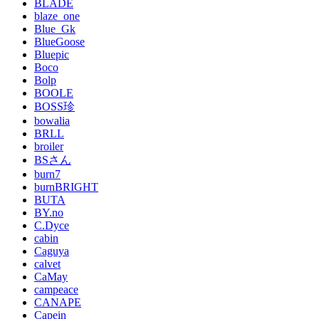
BLADE
blaze_one
Blue_Gk
BlueGoose
Bluepic
Boco
Bolp
BOOLE
BOSS珍
bowalia
BRLL
broiler
BSさん
burn7
burnBRIGHT
BUTA
BY.no
C.Dyce
cabin
Caguya
calvet
CaMay
campeace
CANAPE
Capein