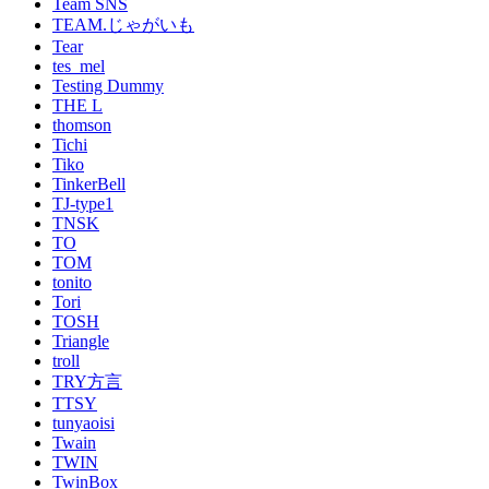
Team SNS
TEAM.じゃがいも
Tear
tes_mel
Testing Dummy
THE L
thomson
Tichi
Tiko
TinkerBell
TJ-type1
TNSK
TO
TOM
tonito
Tori
TOSH
Triangle
troll
TRY方言
TTSY
tunyaoisi
Twain
TWIN
TwinBox