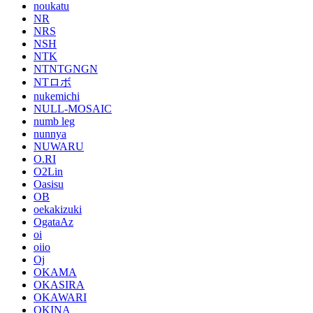
noukatu
NR
NRS
NSH
NTK
NTNTGNGN
NTロボ
nukemichi
NULL-MOSAIC
numb leg
nunnya
NUWARU
O.RI
O2Lin
Oasisu
OB
oekakizuki
OgataAz
oi
oiio
Oj
OKAMA
OKASIRA
OKAWARI
OKINA