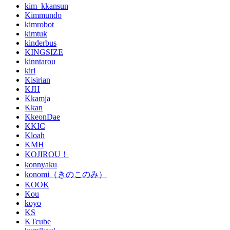
kim_kkansun
Kimmundo
kimrobot
kimtuk
kinderbus
KINGSIZE
kinntarou
kiri
Kisirian
KJH
Kkamja
Kkan
KkeonDae
KKIC
Kloah
KMH
KOJIROU！
konnyaku
konomi（きのこのみ）
KOOK
Kou
koyo
KS
KTcube