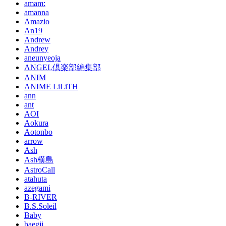
amam:
amanna
Amazio
An19
Andrew
Andrey
aneunyeoja
ANGEL倶楽部編集部
ANIM
ANIME LiLiTH
ann
ant
AOI
Aokura
Aotonbo
arrow
Ash
Ash横島
AstroCall
atahuta
azegami
B-RIVER
B.S.Soleil
Baby
baegji