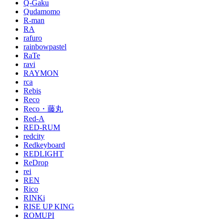
Q-Gaku
Qudamomo
R-man
RA
rafuro
rainbowpastel
RaTe
ravi
RAYMON
rca
Rebis
Reco
Reco・藤丸
Red-A
RED-RUM
redcity
Redkeyboard
REDLIGHT
ReDrop
rei
REN
Rico
RINKi
RISE UP KING
ROMUPI