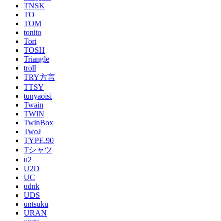
TNSK
TO
TOM
tonito
Tori
TOSH
Triangle
troll
TRY方言
TTSY
tunyaoisi
Twain
TWIN
TwinBox
TwoJ
TYPE.90
Tシャツ
u2
U2D
UC
udnk
UDS
untsuku
URAN