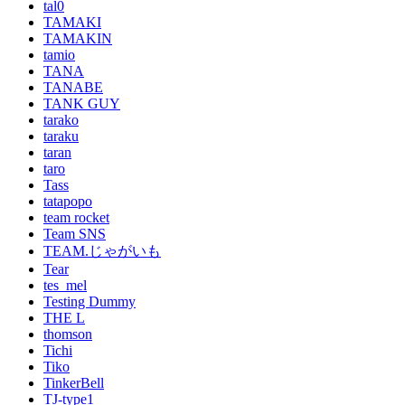
tal0
TAMAKI
TAMAKIN
tamio
TANA
TANABE
TANK GUY
tarako
taraku
taran
taro
Tass
tatapopo
team rocket
Team SNS
TEAM.じゃがいも
Tear
tes_mel
Testing Dummy
THE L
thomson
Tichi
Tiko
TinkerBell
TJ-type1