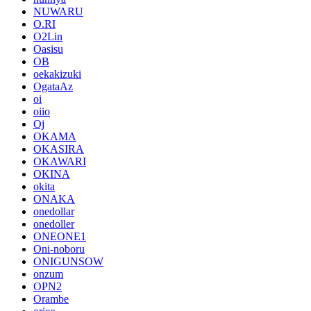
NUWARU
O.RI
O2Lin
Oasisu
OB
oekakizuki
OgataAz
oi
oiio
Oj
OKAMA
OKASIRA
OKAWARI
OKINA
okita
ONAKA
onedollar
onedoller
ONEONE1
Oni-noboru
ONIGUNSOW
onzum
OPN2
Orambe