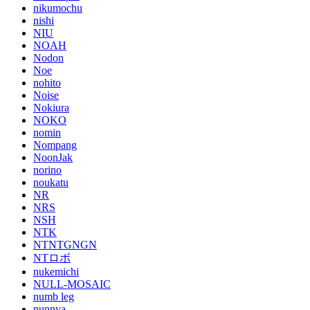
nikumochu
nishi
NIU
NOAH
Nodon
Noe
nohito
Noise
Nokiura
NOKO
nomin
Nompang
NoonJak
norino
noukatu
NR
NRS
NSH
NTK
NTNTGNGN
NTロボ
nukemichi
NULL-MOSAIC
numb leg
nunnya