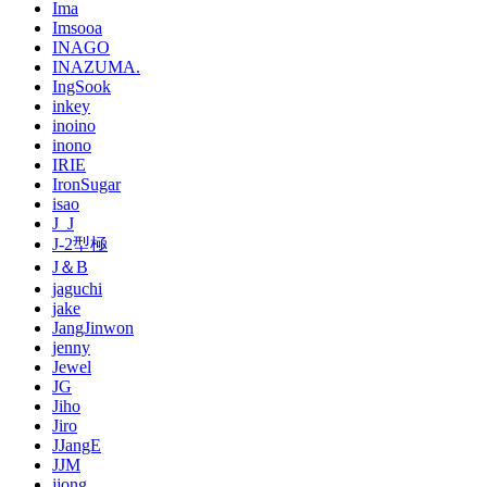
Ima
Imsooa
INAGO
INAZUMA.
IngSook
inkey
inoino
inono
IRIE
IronSugar
isao
J_J
J-2型極
J＆B
jaguchi
jake
JangJinwon
jenny
Jewel
JG
Jiho
Jiro
JJangE
JJM
jjong