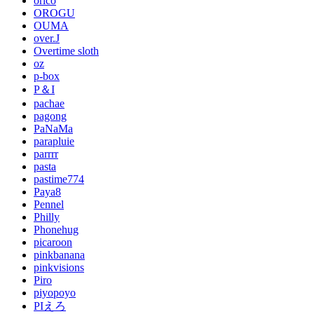
orico
OROGU
OUMA
over.J
Overtime sloth
oz
p-box
P＆I
pachae
pagong
PaNaMa
parapluie
parrrr
pasta
pastime774
Paya8
Pennel
Philly
Phonehug
picaroon
pinkbanana
pinkvisions
Piro
piyopoyo
PIえろ