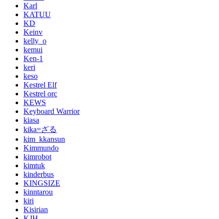
Karl
KATUU
KD
Keinv
kelly_o
kemui
Ken-1
keri
keso
Kestrel Elf
Kestrel orc
KEWS
Keyboard Warrior
kiasa
kika=ざる
kim_kkansun
Kimmundo
kimrobot
kimtuk
kinderbus
KINGSIZE
kinntarou
kiri
Kisirian
KJH