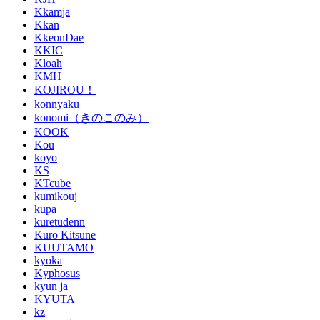
Kkamja
Kkan
KkeonDae
KKIC
Kloah
KMH
KOJIROU！
konnyaku
konomi（きのこのみ）
KOOK
Kou
koyo
KS
KTcube
kumikouj
kupa
kuretudenn
Kuro Kitsune
KUUTAMO
kyoka
Kyphosus
kyun ja
KYUTA
kz