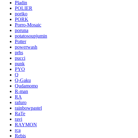
Pladin
POLIER
poriko
PORK
Porro-Mosaic
poruna
potatosoupjumin
Potter
powerwash
prhs
pucci
punk
PYO
Q
Q-Gaku
Qudamomo
R-man
RA
rafuro
rainbowpastel
RaTe
ravi
RAYMON
rca
Rebis