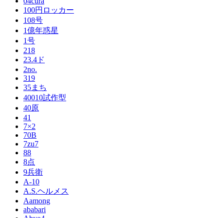
04cura
100円ロッカー
108号
1億年惑星
1号
218
23.4ド
2no.
319
35まち
40010試作型
40原
41
7×2
70B
7zu7
88
8点
9兵衛
A-10
A.S.ヘルメス
Aamong
ababari