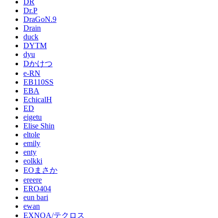
DR
Dr.P
DraGoN.9
Drain
duck
DYTM
dyu
Dかけつ
e-RN
EB110SS
EBA
EchicalH
ED
eigetu
Elise Shin
eltole
emily
enty
eolkki
EOまさか
ereere
ERO404
eun bari
ewan
EXNOA/テクロス