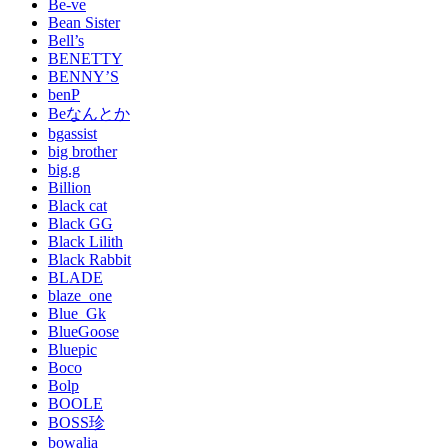
Be-ve
Bean Sister
Bell’s
BENETTY
BENNY’S
benP
Beなんとか
bgassist
big brother
big.g
Billion
Black cat
Black GG
Black Lilith
Black Rabbit
BLADE
blaze_one
Blue_Gk
BlueGoose
Bluepic
Boco
Bolp
BOOLE
BOSS珍
bowalia