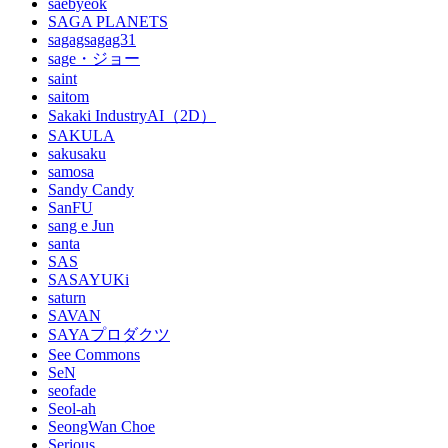
saebyeok
SAGA PLANETS
sagagsagag31
sage・ジョー
saint
saitom
Sakaki IndustryAI（2D）
SAKULA
sakusaku
samosa
Sandy Candy
SanFU
sang e Jun
santa
SAS
SASAYUKi
saturn
SAVAN
SAYAプロダクツ
See Commons
SeN
seofade
Seol-ah
SeongWan Choe
Serious