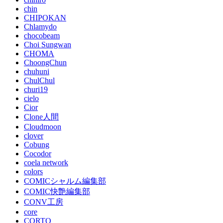
chin
CHIPOKAN
Chlamydo
chocobeam
Choi Sungwan
CHOMA
ChoongChun
chuhuni
ChulChul
churi19
cielo
Cior
Clone人間
Cloudmoon
clover
Cobung
Cocodor
coela network
colors
COMICシャルム編集部
COMIC快艶編集部
CONV工房
core
CORTO