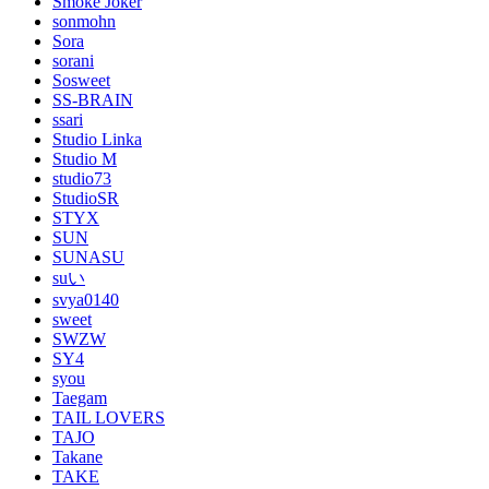
Smoke Joker
sonmohn
Sora
sorani
Sosweet
SS-BRAIN
ssari
Studio Linka
Studio M
studio73
StudioSR
STYX
SUN
SUNASU
suい
svya0140
sweet
SWZW
SY4
syou
Taegam
TAIL LOVERS
TAJO
Takane
TAKE