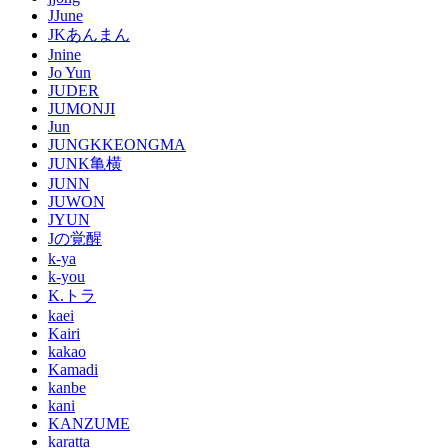
JJune
JKあんまん
Jnine
Jo Yun
JUDER
JUMONJI
Jun
JUNGKKEONGMA
JUNK亀横
JUNN
JUWON
JYUN
Jの覚醒
k-ya
k-you
K.トラ
kaei
Kairi
kakao
Kamadi
kanbe
kani
KANZUME
karatta