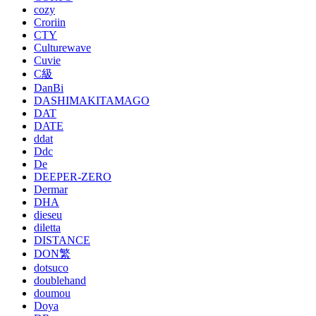
cozy
Croriin
CTY
Culturewave
Cuvie
C級
DanBi
DASHIMAKITAMAGO
DAT
DATE
ddat
Ddc
De
DEEPER-ZERO
Dermar
DHA
dieseu
diletta
DISTANCE
DON繁
dotsuco
doublehand
doumou
Doya