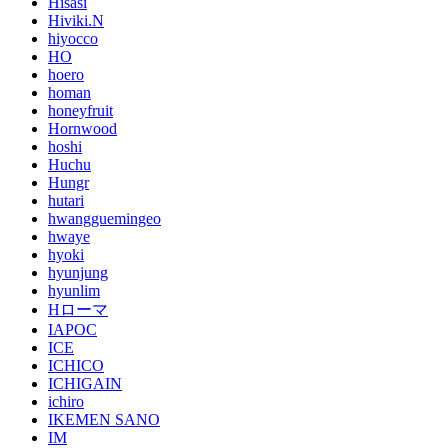
Hisasi
Hiviki.N
hiyocco
HO
hoero
homan
honeyfruit
Hornwood
hoshi
Huchu
Hungr
hutari
hwangguemingeo
hwaye
hyoki
hyunjung
hyunlim
Hローマ
IAPOC
ICE
ICHICO
ICHIGAIN
ichiro
IKEMEN SANO
IM