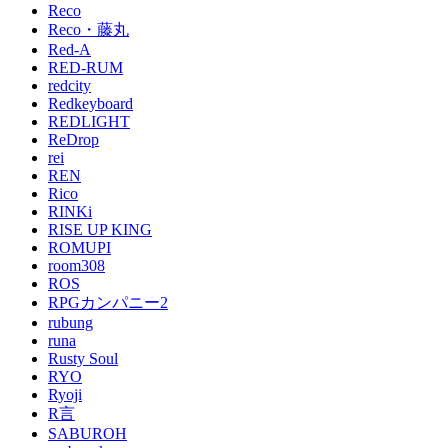
Reco
Reco・藤丸
Red-A
RED-RUM
redcity
Redkeyboard
REDLIGHT
ReDrop
rei
REN
Rico
RINKi
RISE UP KING
ROMUPI
room308
ROS
RPGカンパニー2
rubung
runa
Rusty Soul
RYO
Ryoji
R言
SABUROH