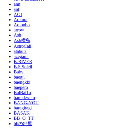
ann
ant
AOI
Aokura
Aotonbo
arrow
Ash
Ash横島
AstroCall
atahuta
azegami
B-RIVER
B.S.Soleil
Baby
baegji
baengkki
baepero
BalBalTa
bamkkwem
BANG-YOU
baragiragi
BASAK
BB_O_TT
bbの部屋