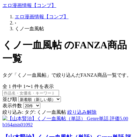
エロ漫画情報【コンプ】
エロ漫画情報【コンプ】
›
くノ一血風帖
くノ一血風帖 のFANZA商品
一覧
タグ「くノ一血風帖」で絞り込んだFANZA商品一覧です。
全
1
件中
1〜1
件を表示
並び順
表示件数
絞り込み:
タグ: くノ一血風帖
絞り込み解除
b164aisis01092