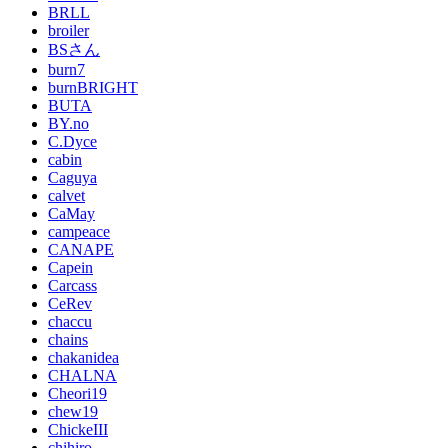
BRLL
broiler
BSさん
burn7
burnBRIGHT
BUTA
BY.no
C.Dyce
cabin
Caguya
calvet
CaMay
campeace
CANAPE
Capein
Carcass
CeRev
chaccu
chains
chakanidea
CHALNA
Cheori19
chew19
ChickeIII
chihiro