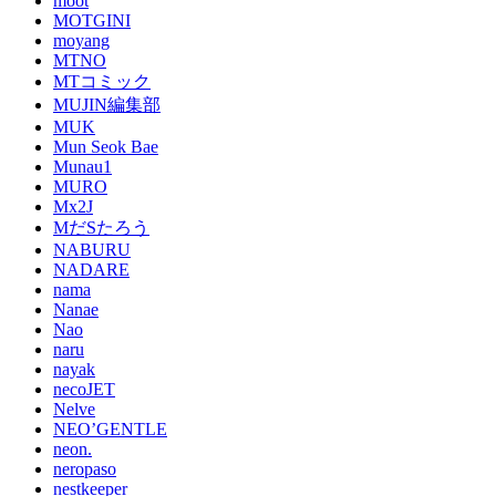
moot
MOTGINI
moyang
MTNO
MTコミック
MUJIN編集部
MUK
Mun Seok Bae
Munau1
MURO
Mx2J
MだSたろう
NABURU
NADARE
nama
Nanae
Nao
naru
nayak
necoJET
Nelve
NEO’GENTLE
neon.
neropaso
nestkeeper