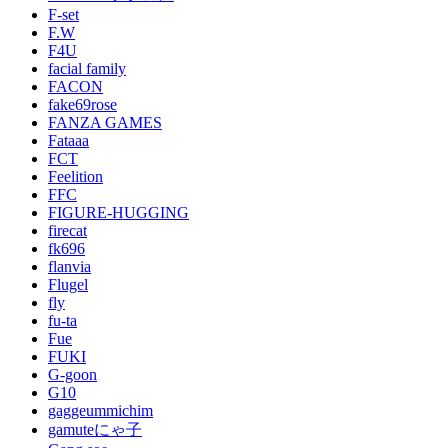
F-set
F.W
F4U
facial family
FACON
fake69rose
FANZA GAMES
Fataaa
FCT
Feelition
FFC
FIGURE-HUGGING
firecat
fk696
flanvia
Flugel
fly
fu-ta
Fue
FUKI
G-goon
G10
gaggeummichim
gamuteにゃ子