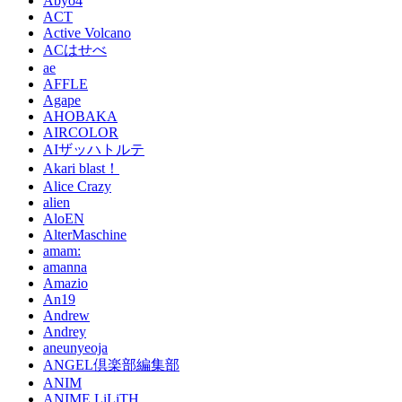
Abyo4
ACT
Active Volcano
ACはせべ
ae
AFFLE
Agape
AHOBAKA
AIRCOLOR
AIザッハトルテ
Akari blast！
Alice Crazy
alien
AloEN
AlterMaschine
amam:
amanna
Amazio
An19
Andrew
Andrey
aneunyeoja
ANGEL倶楽部編集部
ANIM
ANIME LiLiTH