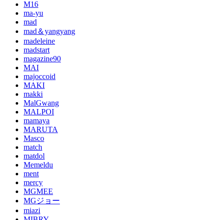
M16
ma-yu
mad
mad＆yangyang
madeleine
madstart
magazine90
MAI
majoccoid
MAKI
makki
MalGwang
MALPOI
mamaya
MARUTA
Masco
match
matdol
Memeldu
ment
mercy
MGMEE
MGジョー
miazi
MIBRY