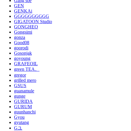
Gang soe
GEN
GENKAi
GGGGGGGGGG
GIGATOON Studio
GONGHEO
Gongsimi
gonza
Good08
goorodi
Gosonjak
goyoung
GRAFEOIL
green TEA。
gregor
grilled mero
GSUS
guanamule
gunge
GURIDA
GURUM
guunhanchi
Gyou
gyutang
Gユ