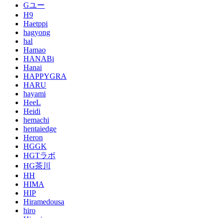
Gユー
H9
Haetppi
hagyong
hal
Hamao
HANABi
Hanai
HAPPYGRA
HARU
hayami
HeeL
Heidi
hemachi
hentaiedge
Heron
HGGK
HGTラボ
HG茶川
HH
HIMA
HIP
Hiramedousa
hiro