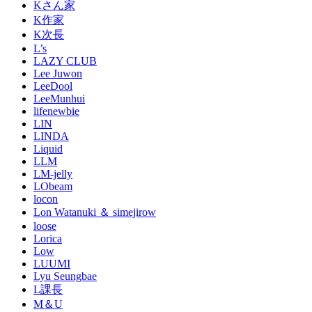
Kさん家
K作家
K次長
L’s
LAZY CLUB
Lee Juwon
LeeDool
LeeMunhui
lifenewbie
LIN
LINDA
Liquid
LLM
LM-jelly
LObeam
locon
Lon Watanuki ＆ simejirow
loose
Lorica
Low
LUUMI
Lyu Seungbae
L課長
M＆U