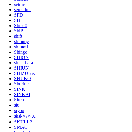
setme
seukalret
SFD
SH
Shiba0
ShiBi
shift
shimmy
shimoshi
Shingo.
SHION
shita_hara
SHIUN
SHIZUKA
SHUKO
Shurinel
SINK
SINKAI
Siren
siu
siyou
skskちゃん
SKULL2
SMAC