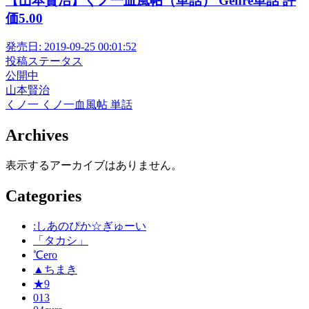
【山本賢治】くノ一血風帖（単話） Genre単話 評
価5.00
発売日:
2019-09-25 00:01:52
投稿ステータス
公開中
山本賢治
くノ一
くノ一血風帖
単話
Archives
表示するアーカイブはありません。
Categories
:しあのぴか☆ぎゅーい
「タカシ」
℃ero
▲ちまき
★9
013