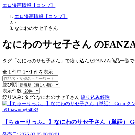
エロ漫画情報【コンプ】
エロ漫画情報【コンプ】
›
なにわのサセ子さん
なにわのサセ子さん のFANZ
タグ「なにわのサセ子さん」で絞り込んだFANZA商品一覧で
全
1
件中
1〜1
件を表示
並び順
表示件数
絞り込み:
タグ: なにわのサセ子さん
絞り込み解除
b915awnmg04083
【ちゅーりっふ。】なにわのサセ子さん（単話） Genr
発売日:
2026-02-05 00:00:01