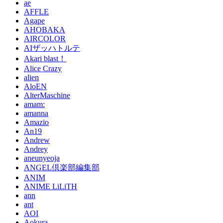
ae
AFFLE
Agape
AHOBAKA
AIRCOLOR
AIザッハトルテ
Akari blast！
Alice Crazy
alien
AloEN
AlterMaschine
amam:
amanna
Amazio
An19
Andrew
Andrey
aneunyeoja
ANGEL倶楽部編集部
ANIM
ANIME LiLiTH
ann
ant
AOI
Aokura