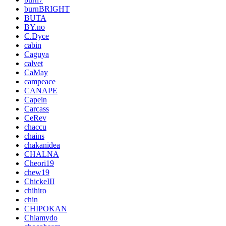
burnBRIGHT
BUTA
BY.no
C.Dyce
cabin
Caguya
calvet
CaMay
campeace
CANAPE
Capein
Carcass
CeRev
chaccu
chains
chakanidea
CHALNA
Cheori19
chew19
ChickeIII
chihiro
chin
CHIPOKAN
Chlamydo