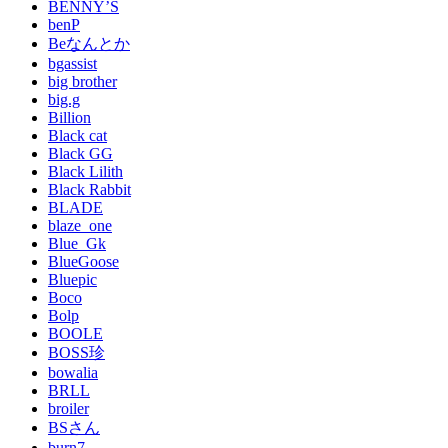
BENNY’S
benP
Beなんとか
bgassist
big brother
big.g
Billion
Black cat
Black GG
Black Lilith
Black Rabbit
BLADE
blaze_one
Blue_Gk
BlueGoose
Bluepic
Boco
Bolp
BOOLE
BOSS珍
bowalia
BRLL
broiler
BSさん
burn7