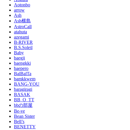
Aotonbo
arrow
Ash
Ash横島
AstroCall
atahuta
azegami
B-RIVER
B.S.Soleil
Baby
baegji
baengkki
baepero
BalBalTa
bamkkwem
BANG-YOU
baragiragi
BASAK
BB_O_TT
bbの部屋
Be-ve
Bean Sister
Bell’s
BENETTY