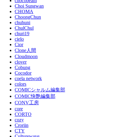
chocobeam
Choi Sungwan
CHOMA
ChoongChun
chuhuni
ChulChul
churi19
cielo
Cior
Clone人間
Cloudmoon
clover
Cobung
Cocodor
coela network
colors
COMICシャルム編集部
COMIC快艶編集部
CONV工房
core
CORTO
cozy
Croriin
CTY
Culturewave