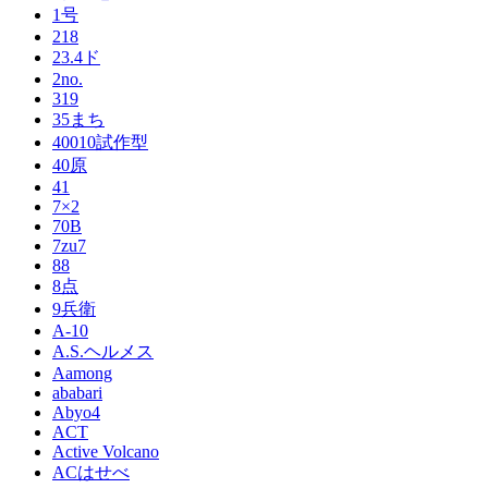
1号
218
23.4ド
2no.
319
35まち
40010試作型
40原
41
7×2
70B
7zu7
88
8点
9兵衛
A-10
A.S.ヘルメス
Aamong
ababari
Abyo4
ACT
Active Volcano
ACはせべ