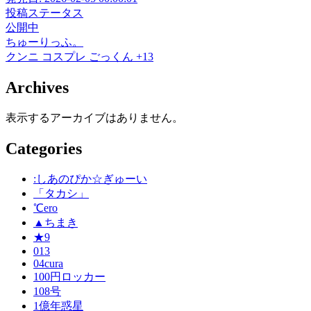
投稿ステータス
公開中
ちゅーりっふ。
クンニ
コスプレ
ごっくん
+13
Archives
表示するアーカイブはありません。
Categories
:しあのぴか☆ぎゅーい
「タカシ」
℃ero
▲ちまき
★9
013
04cura
100円ロッカー
108号
1億年惑星