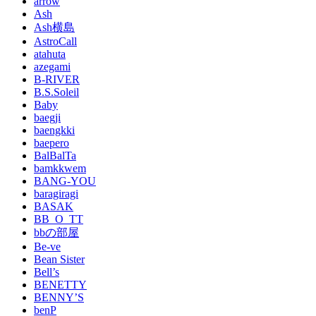
arrow
Ash
Ash横島
AstroCall
atahuta
azegami
B-RIVER
B.S.Soleil
Baby
baegji
baengkki
baepero
BalBalTa
bamkkwem
BANG-YOU
baragiragi
BASAK
BB_O_TT
bbの部屋
Be-ve
Bean Sister
Bell’s
BENETTY
BENNY’S
benP