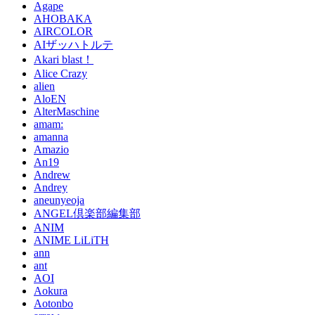
Agape
AHOBAKA
AIRCOLOR
AIザッハトルテ
Akari blast！
Alice Crazy
alien
AloEN
AlterMaschine
amam:
amanna
Amazio
An19
Andrew
Andrey
aneunyeoja
ANGEL倶楽部編集部
ANIM
ANIME LiLiTH
ann
ant
AOI
Aokura
Aotonbo