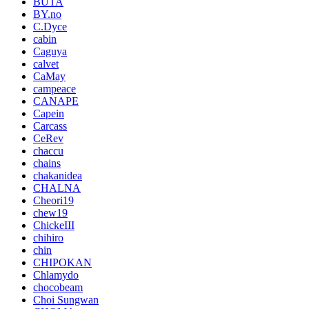
BUTA
BY.no
C.Dyce
cabin
Caguya
calvet
CaMay
campeace
CANAPE
Capein
Carcass
CeRev
chaccu
chains
chakanidea
CHALNA
Cheori19
chew19
ChickeIII
chihiro
chin
CHIPOKAN
Chlamydo
chocobeam
Choi Sungwan