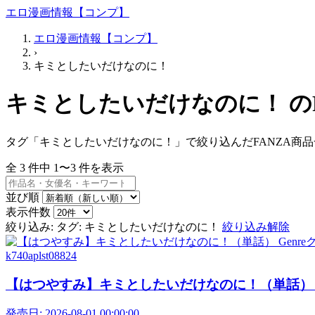
エロ漫画情報【コンプ】
エロ漫画情報【コンプ】
›
キミとしたいだけなのに！
キミとしたいだけなのに！ のF
タグ「キミとしたいだけなのに！」で絞り込んだFANZA商
全
3
件中
1〜3
件を表示
並び順
表示件数
絞り込み:
タグ: キミとしたいだけなのに！
絞り込み解除
k740aplst08824
【はつやすみ】キミとしたいだけなのに！（単話） Gen
発売日:
2026-08-01 00:00:00