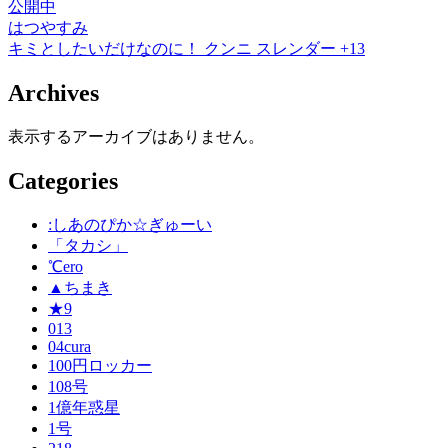
公開中
はつやすみ
キミとしたいだけなのに！
クンニ
スレンダー
+13
Archives
表示するアーカイブはありません。
Categories
:しあのぴか☆ぎゅーい
「タカシ」
℃ero
▲ちまき
★9
013
04cura
100円ロッカー
108号
1億年惑星
1号