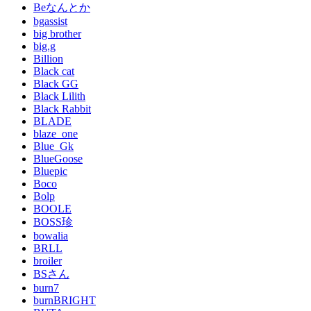
Beなんとか
bgassist
big brother
big.g
Billion
Black cat
Black GG
Black Lilith
Black Rabbit
BLADE
blaze_one
Blue_Gk
BlueGoose
Bluepic
Boco
Bolp
BOOLE
BOSS珍
bowalia
BRLL
broiler
BSさん
burn7
burnBRIGHT