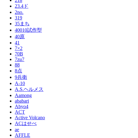
218
23.4ド
2no.
319
35まち
40010試作型
40原
41
7×2
70B
7zu7
88
8点
9兵衛
A-10
A.S.ヘルメス
Aamong
ababari
Abyo4
ACT
Active Volcano
ACはせべ
ae
AFFLE