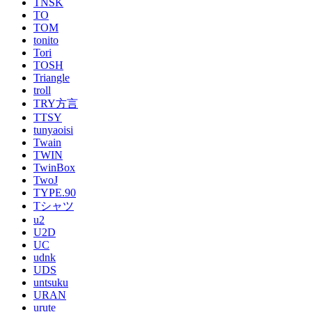
TNSK
TO
TOM
tonito
Tori
TOSH
Triangle
troll
TRY方言
TTSY
tunyaoisi
Twain
TWIN
TwinBox
TwoJ
TYPE.90
Tシャツ
u2
U2D
UC
udnk
UDS
untsuku
URAN
urute