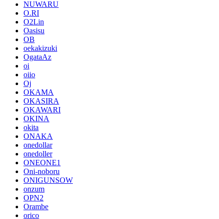
NUWARU
O.RI
O2Lin
Oasisu
OB
oekakizuki
OgataAz
oi
oiio
Oj
OKAMA
OKASIRA
OKAWARI
OKINA
okita
ONAKA
onedollar
onedoller
ONEONE1
Oni-noboru
ONIGUNSOW
onzum
OPN2
Orambe
orico