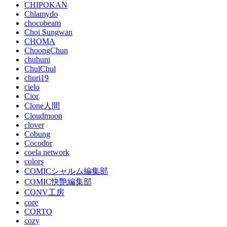
CHIPOKAN
Chlamydo
chocobeam
Choi Sungwan
CHOMA
ChoongChun
chuhuni
ChulChul
churi19
cielo
Cior
Clone人間
Cloudmoon
clover
Cobung
Cocodor
coela network
colors
COMICシャルム編集部
COMIC快艶編集部
CONV工房
core
CORTO
cozy