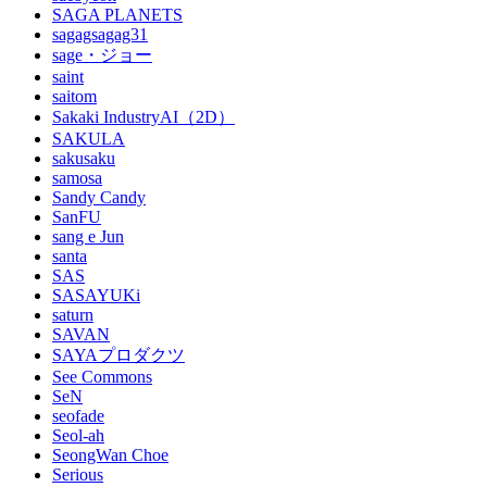
SAGA PLANETS
sagagsagag31
sage・ジョー
saint
saitom
Sakaki IndustryAI（2D）
SAKULA
sakusaku
samosa
Sandy Candy
SanFU
sang e Jun
santa
SAS
SASAYUKi
saturn
SAVAN
SAYAプロダクツ
See Commons
SeN
seofade
Seol-ah
SeongWan Choe
Serious