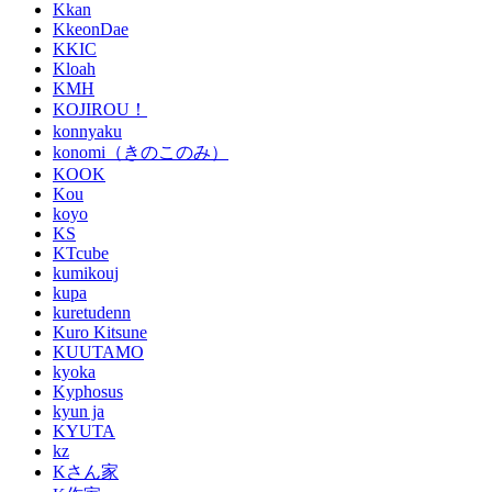
Kkan
KkeonDae
KKIC
Kloah
KMH
KOJIROU！
konnyaku
konomi（きのこのみ）
KOOK
Kou
koyo
KS
KTcube
kumikouj
kupa
kuretudenn
Kuro Kitsune
KUUTAMO
kyoka
Kyphosus
kyun ja
KYUTA
kz
Kさん家