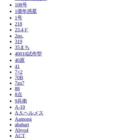
108号
1億年惑星
1号
218
23.4ド
2no.
319
35まち
40010試作型
40原
41
7×2
70B
7zu7
88
8点
9兵衛
A-10
A.S.ヘルメス
Aamong
ababari
Abyo4
ACT