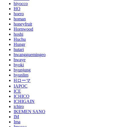
hiyocco
HO
hoero
homan
honeyfruit
Hornwood
hoshi
Huchu
Hungr
hutari
hwangguemingeo
hwaye
hyoki
hyunjung
hyunlim
Hローマ
IAPOC
ICE
ICHICO
ICHIGAIN
ichiro
IKEMEN SANO
IM
Ima
Imsooa