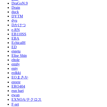
DraGoN.9
Drain
duck
DYTM
dyu
Dかけつ
e-RN
EB110SS
EBA
EchicalH
ED
eigetu
Elise Shin
eltole
emily
enty
eolkki
EOまさか
ereere
ERO404
eun bari
ewan
EXNOA/テクロス
F-set