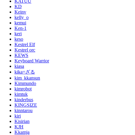
KATUU
KD
Keinv
kelly_o
kemui
Ken-1
keri
keso
Kestrel Elf
Kestrel orc
KEWS
Keyboard Warrior
kiasa
kika=ざる
kim_kkansun
Kimmundo
kimrobot
kimtuk
kinderbus
KINGSIZE
kinntarou
kiri
Kisirian
KJH
Kkamja