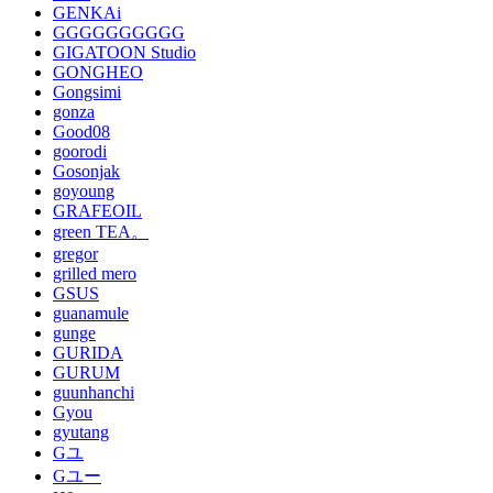
GENKAi
GGGGGGGGGG
GIGATOON Studio
GONGHEO
Gongsimi
gonza
Good08
goorodi
Gosonjak
goyoung
GRAFEOIL
green TEA。
gregor
grilled mero
GSUS
guanamule
gunge
GURIDA
GURUM
guunhanchi
Gyou
gyutang
Gユ
Gユー