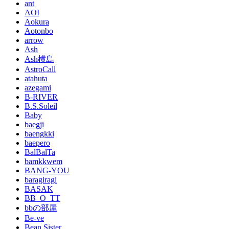
ant
AOI
Aokura
Aotonbo
arrow
Ash
Ash横島
AstroCall
atahuta
azegami
B-RIVER
B.S.Soleil
Baby
baegji
baengkki
baepero
BalBalTa
bamkkwem
BANG-YOU
baragiragi
BASAK
BB_O_TT
bbの部屋
Be-ve
Bean Sister