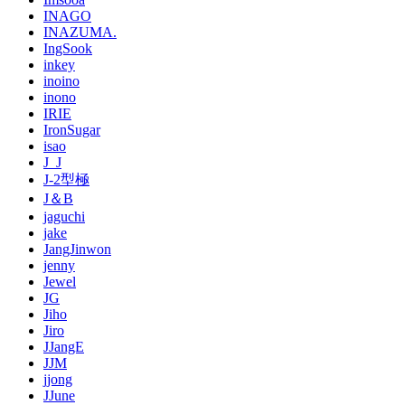
INAGO
INAZUMA.
IngSook
inkey
inoino
inono
IRIE
IronSugar
isao
J_J
J-2型極
J＆B
jaguchi
jake
JangJinwon
jenny
Jewel
JG
Jiho
Jiro
JJangE
JJM
jjong
JJune