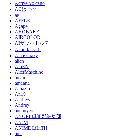
Active Volcano
ACはせべ
ae
AFFLE
Agape
AHOBAKA
AIRCOLOR
AIザッハトルテ
Akari blast！
Alice Crazy
alien
AloEN
AlterMaschine
amam:
amanna
Amazio
An19
Andrew
Andrey
aneunyeoja
ANGEL倶楽部編集部
ANIM
ANIME LiLiTH
ann