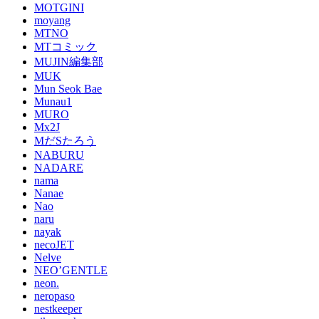
MOTGINI
moyang
MTNO
MTコミック
MUJIN編集部
MUK
Mun Seok Bae
Munau1
MURO
Mx2J
MだSたろう
NABURU
NADARE
nama
Nanae
Nao
naru
nayak
necoJET
Nelve
NEO’GENTLE
neon.
neropaso
nestkeeper