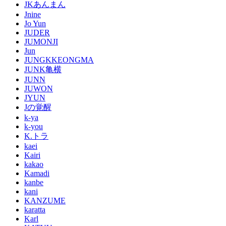
JKあんまん
Jnine
Jo Yun
JUDER
JUMONJI
Jun
JUNGKKEONGMA
JUNK亀横
JUNN
JUWON
JYUN
Jの覚醒
k-ya
k-you
K.トラ
kaei
Kairi
kakao
Kamadi
kanbe
kani
KANZUME
karatta
Karl