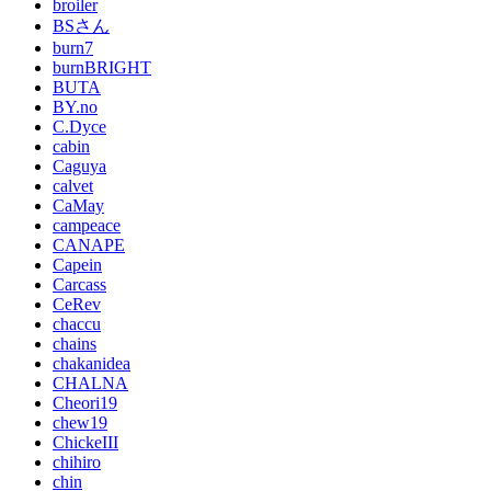
broiler
BSさん
burn7
burnBRIGHT
BUTA
BY.no
C.Dyce
cabin
Caguya
calvet
CaMay
campeace
CANAPE
Capein
Carcass
CeRev
chaccu
chains
chakanidea
CHALNA
Cheori19
chew19
ChickeIII
chihiro
chin