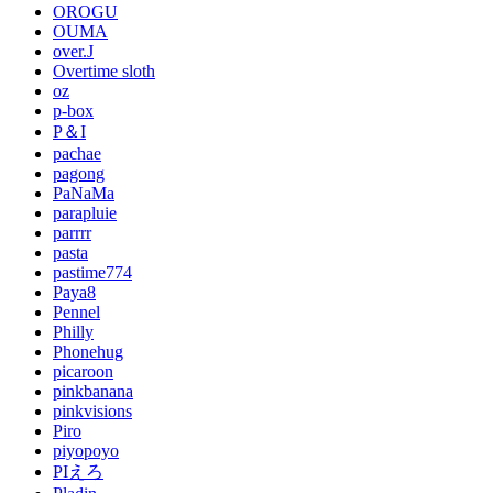
OROGU
OUMA
over.J
Overtime sloth
oz
p-box
P＆I
pachae
pagong
PaNaMa
parapluie
parrrr
pasta
pastime774
Paya8
Pennel
Philly
Phonehug
picaroon
pinkbanana
pinkvisions
Piro
piyopoyo
PIえろ