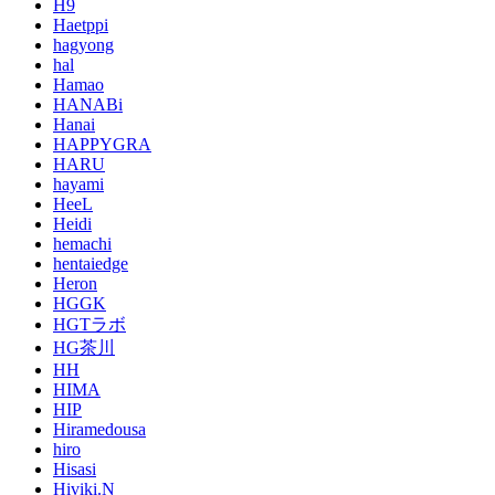
H9
Haetppi
hagyong
hal
Hamao
HANABi
Hanai
HAPPYGRA
HARU
hayami
HeeL
Heidi
hemachi
hentaiedge
Heron
HGGK
HGTラボ
HG茶川
HH
HIMA
HIP
Hiramedousa
hiro
Hisasi
Hiviki.N