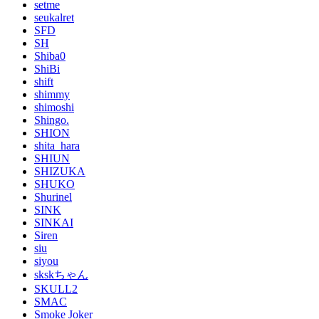
setme
seukalret
SFD
SH
Shiba0
ShiBi
shift
shimmy
shimoshi
Shingo.
SHION
shita_hara
SHIUN
SHIZUKA
SHUKO
Shurinel
SINK
SINKAI
Siren
siu
siyou
skskちゃん
SKULL2
SMAC
Smoke Joker