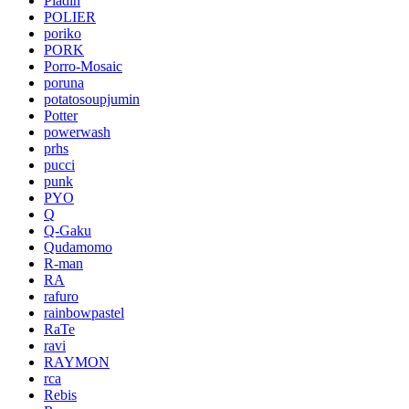
Pladin
POLIER
poriko
PORK
Porro-Mosaic
poruna
potatosoupjumin
Potter
powerwash
prhs
pucci
punk
PYO
Q
Q-Gaku
Qudamomo
R-man
RA
rafuro
rainbowpastel
RaTe
ravi
RAYMON
rca
Rebis