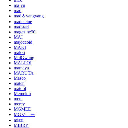
M16
ma-yu
mad
mad＆yangyang
madeleine
madstart
magazine90
MAI
majoccoid
MAKI
makki
MalGwang
MALPOI
mamaya
MARUTA
Masco
match
matdol
Memeldu
ment
mercy
MGMEE
MGジョー
miazi
MIBRY