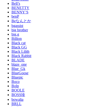
Bell’s
BENETTY
BENNY’S
benP
Beなんとか
bgassist
big brother
big.g
Billion
Black cat
Black GG
Black Lilith
Black Rabbit
BLADE
blaze_one
Blue_Gk
BlueGoose
Bluepic
Boco
Bolp
BOOLE
BOSS珍
bowalia
BRLL