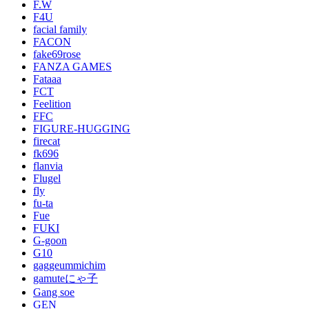
F.W
F4U
facial family
FACON
fake69rose
FANZA GAMES
Fataaa
FCT
Feelition
FFC
FIGURE-HUGGING
firecat
fk696
flanvia
Flugel
fly
fu-ta
Fue
FUKI
G-goon
G10
gaggeummichim
gamuteにゃ子
Gang soe
GEN