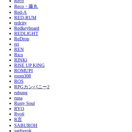
Reco
Reco・藤丸
Red-A
RED-RUM
redcity
Redkeyboard
REDLIGHT
ReDrop
rei
REN
Rico
RINKi
RISE UP KING
ROMUPI
room308
ROS
RPGカンパニー2
rubung
runa
Rusty Soul
RYO
Ryoji
R言
SABUROH
saebyeok