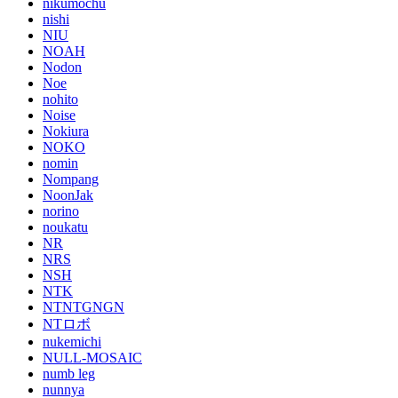
nikumochu
nishi
NIU
NOAH
Nodon
Noe
nohito
Noise
Nokiura
NOKO
nomin
Nompang
NoonJak
norino
noukatu
NR
NRS
NSH
NTK
NTNTGNGN
NTロボ
nukemichi
NULL-MOSAIC
numb leg
nunnya