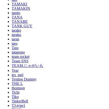
TAMAKI
TAMAKIN
tamio
TANA
TANABE
TANK GUY
tarako
taraku
taran
taro
Tass
tatapopo
team rocket
Team SNS
TEAM.じゃがいも
Tear
tes_mel
Testing Dummy
THE L
thomson
Tichi
Tiko
TinkerBell
TJ-type1