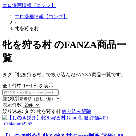
エロ漫画情報【コンプ】
エロ漫画情報【コンプ】
›
牝を狩る村
牝を狩る村 のFANZA商品一
覧
タグ「牝を狩る村」で絞り込んだFANZA商品一覧です。
全
1
件中
1〜1
件を表示
並び順
表示件数
絞り込み:
タグ: 牝を狩る村
絞り込み解除
b104atint02255