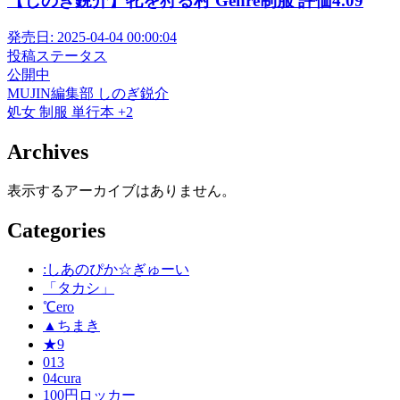
【しのぎ鋭介】牝を狩る村 Genre制服 評価4.09
発売日:
2025-04-04 00:00:04
投稿ステータス
公開中
MUJIN編集部
しのぎ鋭介
処女
制服
単行本
+2
Archives
表示するアーカイブはありません。
Categories
:しあのぴか☆ぎゅーい
「タカシ」
℃ero
▲ちまき
★9
013
04cura
100円ロッカー