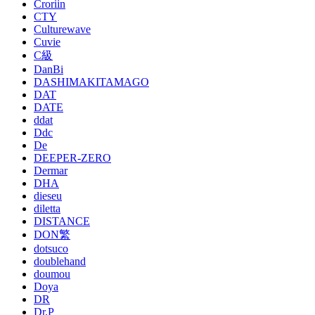
Croriin
CTY
Culturewave
Cuvie
C級
DanBi
DASHIMAKITAMAGO
DAT
DATE
ddat
Ddc
De
DEEPER-ZERO
Dermar
DHA
dieseu
diletta
DISTANCE
DON繁
dotsuco
doublehand
doumou
Doya
DR
Dr.P