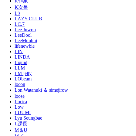
K作家
K次長
L’s
LAZY CLUB
LC.7
Lee Juwon
LeeDool
LeeMunhui
lifenewbie
LIN
LINDA
Liquid
LLM
LM-jelly
LObeam
locon
Lon Watanuki ＆ simejirow
loose
Lorica
Low
LUUMI
Lyu Seungbae
L課長
M＆U