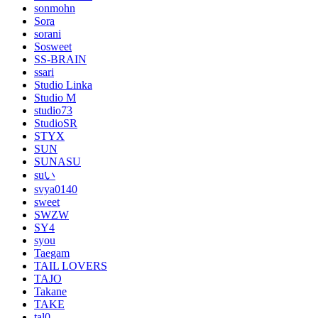
sonmohn
Sora
sorani
Sosweet
SS-BRAIN
ssari
Studio Linka
Studio M
studio73
StudioSR
STYX
SUN
SUNASU
suい
svya0140
sweet
SWZW
SY4
syou
Taegam
TAIL LOVERS
TAJO
Takane
TAKE
tal0