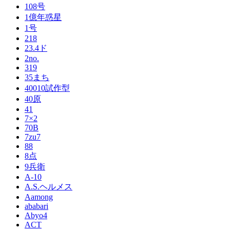
108号
1億年惑星
1号
218
23.4ド
2no.
319
35まち
40010試作型
40原
41
7×2
70B
7zu7
88
8点
9兵衛
A-10
A.S.ヘルメス
Aamong
ababari
Abyo4
ACT