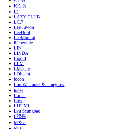
K次長
L’s
LAZY CLUB
LC.7
Lee Juwon
LeeDool
LeeMunhui
lifenewbie
LIN
LINDA
Liquid
LLM
LM-jelly
LObeam
locon
Lon Watanuki ＆ simejirow
loose
Lorica
Low
LUUMI
Lyu Seungbae
L課長
M＆U
M16