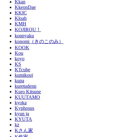
Kkan
KkeonDae
KKIC
Kloah
KMH
KOJIROU！
konnyaku
konomi（きのこのみ）
KOOK
Kou
koyo
KS
KTcube
kumikouj
kupa
kuretudenn
Kuro Kitsune
KUUTAMO
kyoka
Kyphosus
kyun ja
KYUTA
kz
Kさん家
K作家