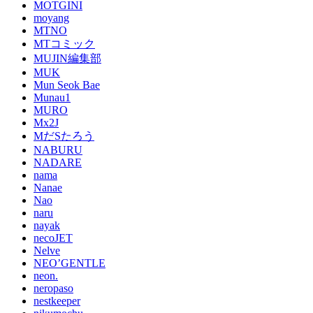
MOTGINI
moyang
MTNO
MTコミック
MUJIN編集部
MUK
Mun Seok Bae
Munau1
MURO
Mx2J
MだSたろう
NABURU
NADARE
nama
Nanae
Nao
naru
nayak
necoJET
Nelve
NEO’GENTLE
neon.
neropaso
nestkeeper