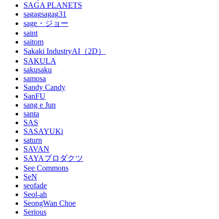
SAGA PLANETS
sagagsagag31
sage・ジョー
saint
saitom
Sakaki IndustryAI（2D）
SAKULA
sakusaku
samosa
Sandy Candy
SanFU
sang e Jun
santa
SAS
SASAYUKi
saturn
SAVAN
SAYAプロダクツ
See Commons
SeN
seofade
Seol-ah
SeongWan Choe
Serious