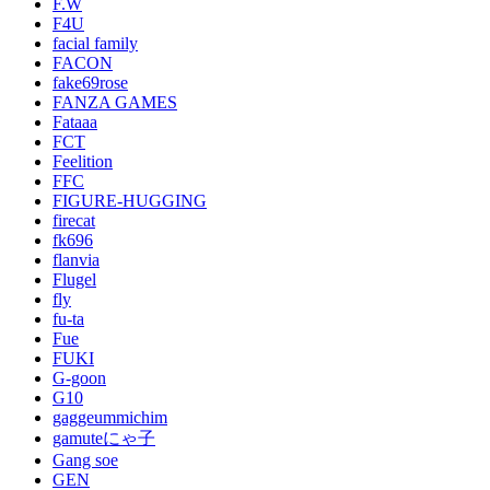
F.W
F4U
facial family
FACON
fake69rose
FANZA GAMES
Fataaa
FCT
Feelition
FFC
FIGURE-HUGGING
firecat
fk696
flanvia
Flugel
fly
fu-ta
Fue
FUKI
G-goon
G10
gaggeummichim
gamuteにゃ子
Gang soe
GEN