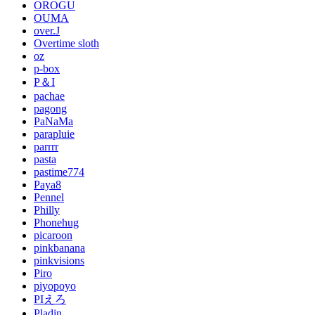
OROGU
OUMA
over.J
Overtime sloth
oz
p-box
P＆I
pachae
pagong
PaNaMa
parapluie
parrrr
pasta
pastime774
Paya8
Pennel
Philly
Phonehug
picaroon
pinkbanana
pinkvisions
Piro
piyopoyo
PIえろ
Pladin