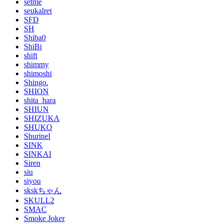
setme
seukalret
SFD
SH
Shiba0
ShiBi
shift
shimmy
shimoshi
Shingo.
SHION
shita_hara
SHIUN
SHIZUKA
SHUKO
Shurinel
SINK
SINKAI
Siren
siu
siyou
skskちゃん
SKULL2
SMAC
Smoke Joker