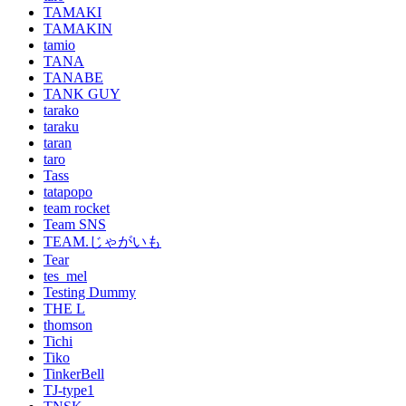
TAMAKI
TAMAKIN
tamio
TANA
TANABE
TANK GUY
tarako
taraku
taran
taro
Tass
tatapopo
team rocket
Team SNS
TEAM.じゃがいも
Tear
tes_mel
Testing Dummy
THE L
thomson
Tichi
Tiko
TinkerBell
TJ-type1