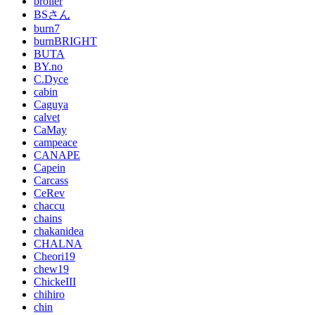
broiler
BSさん
burn7
burnBRIGHT
BUTA
BY.no
C.Dyce
cabin
Caguya
calvet
CaMay
campeace
CANAPE
Capein
Carcass
CeRev
chaccu
chains
chakanidea
CHALNA
Cheori19
chew19
ChickeIII
chihiro
chin