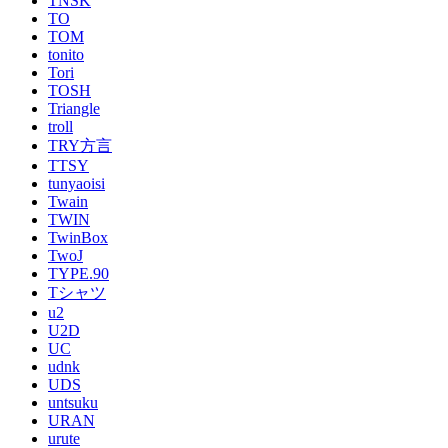
TNSK
TO
TOM
tonito
Tori
TOSH
Triangle
troll
TRY方言
TTSY
tunyaoisi
Twain
TWIN
TwinBox
TwoJ
TYPE.90
Tシャツ
u2
U2D
UC
udnk
UDS
untsuku
URAN
urute