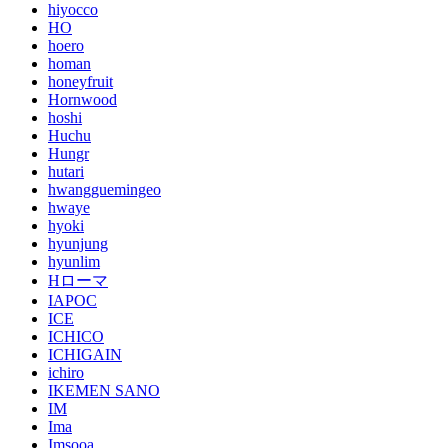
hiyocco
HO
hoero
homan
honeyfruit
Hornwood
hoshi
Huchu
Hungr
hutari
hwangguemingeo
hwaye
hyoki
hyunjung
hyunlim
Hローマ
IAPOC
ICE
ICHICO
ICHIGAIN
ichiro
IKEMEN SANO
IM
Ima
Imsooa