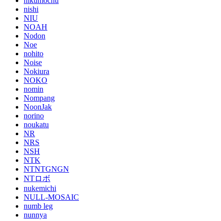
nikumochu
nishi
NIU
NOAH
Nodon
Noe
nohito
Noise
Nokiura
NOKO
nomin
Nompang
NoonJak
norino
noukatu
NR
NRS
NSH
NTK
NTNTGNGN
NTロボ
nukemichi
NULL-MOSAIC
numb leg
nunnya