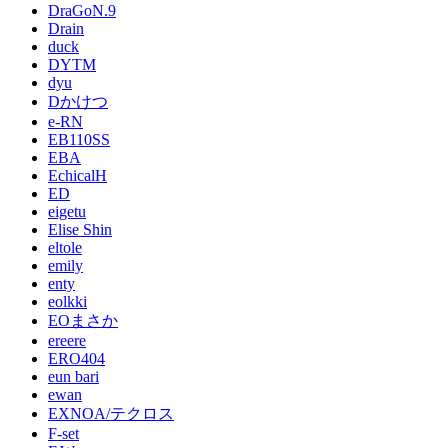
DraGoN.9
Drain
duck
DYTM
dyu
Dかけつ
e-RN
EB110SS
EBA
EchicalH
ED
eigetu
Elise Shin
eltole
emily
enty
eolkki
EOまさか
ereere
ERO404
eun bari
ewan
EXNOA/テクロス
F-set