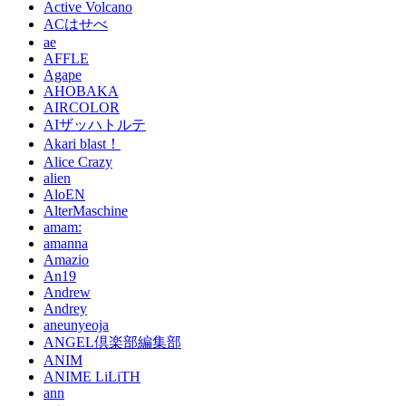
Active Volcano
ACはせべ
ae
AFFLE
Agape
AHOBAKA
AIRCOLOR
AIザッハトルテ
Akari blast！
Alice Crazy
alien
AloEN
AlterMaschine
amam:
amanna
Amazio
An19
Andrew
Andrey
aneunyeoja
ANGEL倶楽部編集部
ANIM
ANIME LiLiTH
ann