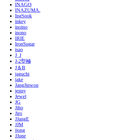
INAGO
INAZUMA.
IngSook
inkey
inoino
inono
IRIE
IronSugar
isao
J_J
J-2型極
J＆B
jaguchi
jake
JangJinwon
jenny
Jewel
JG
Jiho
Jiro
JJangE
JJM
jjong
JJune