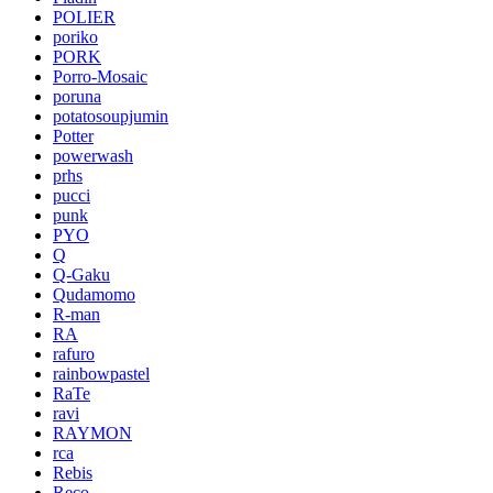
POLIER
poriko
PORK
Porro-Mosaic
poruna
potatosoupjumin
Potter
powerwash
prhs
pucci
punk
PYO
Q
Q-Gaku
Qudamomo
R-man
RA
rafuro
rainbowpastel
RaTe
ravi
RAYMON
rca
Rebis
Reco