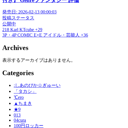
付き】 Genreファンタジー 評価
発売日:
2026-02-13 00:00:03
投稿ステータス
公開中
218
Karl
KTcube
+29
3P・4P
COMIC E×E
アイドル・芸能人
+36
Archives
表示するアーカイブはありません。
Categories
:しあのぴか☆ぎゅーい
「タカシ」
℃ero
▲ちまき
★9
013
04cura
100円ロッカー