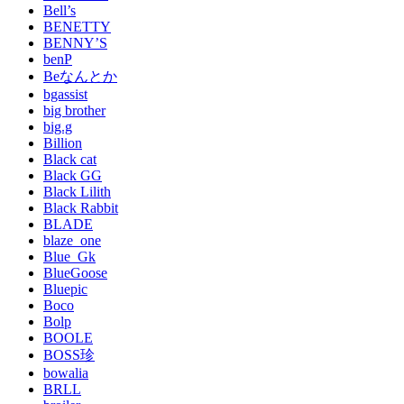
Bell’s
BENETTY
BENNY’S
benP
Beなんとか
bgassist
big brother
big.g
Billion
Black cat
Black GG
Black Lilith
Black Rabbit
BLADE
blaze_one
Blue_Gk
BlueGoose
Bluepic
Boco
Bolp
BOOLE
BOSS珍
bowalia
BRLL