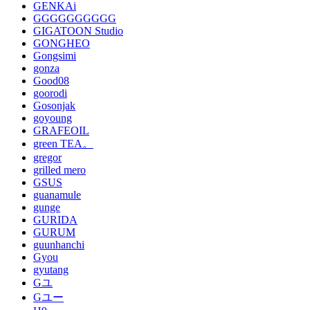
GENKAi
GGGGGGGGGG
GIGATOON Studio
GONGHEO
Gongsimi
gonza
Good08
goorodi
Gosonjak
goyoung
GRAFEOIL
green TEA。
gregor
grilled mero
GSUS
guanamule
gunge
GURIDA
GURUM
guunhanchi
Gyou
gyutang
Gユ
Gユー