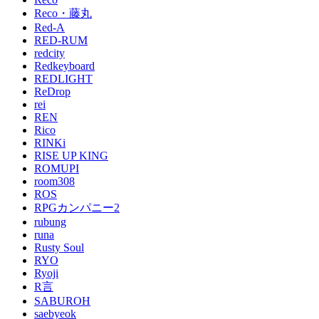
Reco・藤丸
Red-A
RED-RUM
redcity
Redkeyboard
REDLIGHT
ReDrop
rei
REN
Rico
RINKi
RISE UP KING
ROMUPI
room308
ROS
RPGカンパニー2
rubung
runa
Rusty Soul
RYO
Ryoji
R言
SABUROH
saebyeok