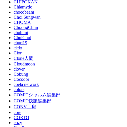
CHIPOKAN
Chlamydo
chocobeam
Choi Sungwan
CHOMA
ChoongChun
chuhuni
ChulChul
churi19
cielo
Cior
Clone人間
Cloudmoon
clover
Cobung
Cocodor
coela network
colors
COMICシャルム編集部
COMIC快艶編集部
CONV工房
core
CORTO
cozy