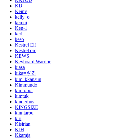
KATUU
KD
Keinv
kelly_o
kemui
Ken-1
keri
keso
Kestrel Elf
Kestrel orc
KEWS
Keyboard Warrior
kiasa
kika=ざる
kim_kkansun
Kimmundo
kimrobot
kimtuk
kinderbus
KINGSIZE
kinntarou
kiri
Kisirian
KJH
Kkamja