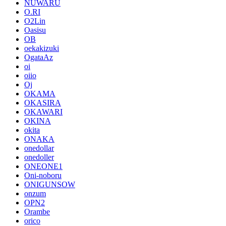
NUWARU
O.RI
O2Lin
Oasisu
OB
oekakizuki
OgataAz
oi
oiio
Oj
OKAMA
OKASIRA
OKAWARI
OKINA
okita
ONAKA
onedollar
onedoller
ONEONE1
Oni-noboru
ONIGUNSOW
onzum
OPN2
Orambe
orico