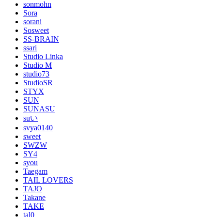
sonmohn
Sora
sorani
Sosweet
SS-BRAIN
ssari
Studio Linka
Studio M
studio73
StudioSR
STYX
SUN
SUNASU
suい
svya0140
sweet
SWZW
SY4
syou
Taegam
TAIL LOVERS
TAJO
Takane
TAKE
tal0