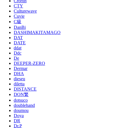
Croriin
CTY
Culturewave
Cuvie
C級
DanBi
DASHIMAKITAMAGO
DAT
DATE
ddat
Ddc
De
DEEPER-ZERO
Dermar
DHA
dieseu
diletta
DISTANCE
DON繁
dotsuco
doublehand
doumou
Doya
DR
Dr.P