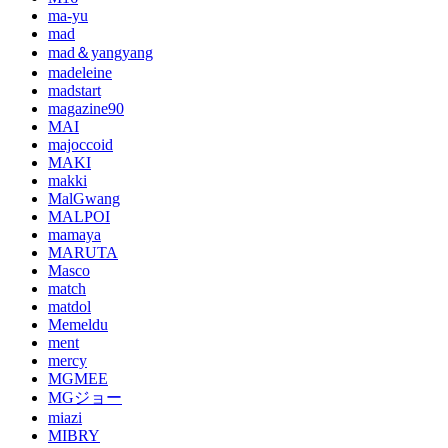
ma-yu
mad
mad＆yangyang
madeleine
madstart
magazine90
MAI
majoccoid
MAKI
makki
MalGwang
MALPOI
mamaya
MARUTA
Masco
match
matdol
Memeldu
ment
mercy
MGMEE
MGジョー
miazi
MIBRY