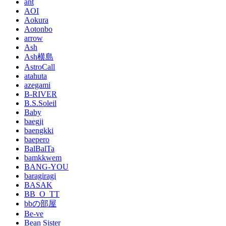
ant
AOI
Aokura
Aotonbo
arrow
Ash
Ash横島
AstroCall
atahuta
azegami
B-RIVER
B.S.Soleil
Baby
baegji
baengkki
baepero
BalBalTa
bamkkwem
BANG-YOU
baragiragi
BASAK
BB_O_TT
bbの部屋
Be-ve
Bean Sister