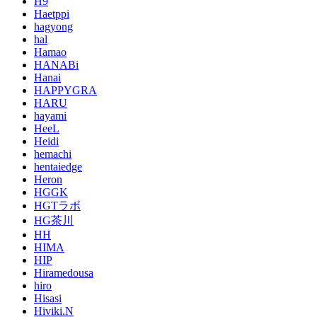
H9
Haetppi
hagyong
hal
Hamao
HANABi
Hanai
HAPPYGRA
HARU
hayami
HeeL
Heidi
hemachi
hentaiedge
Heron
HGGK
HGTラボ
HG茶川
HH
HIMA
HIP
Hiramedousa
hiro
Hisasi
Hiviki.N